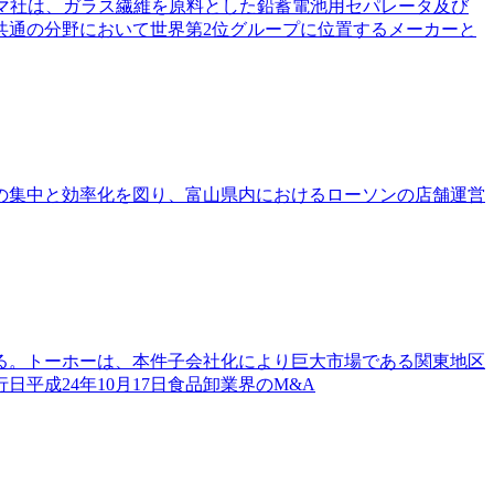
。デュマ社は、ガラス繊維を原料とした鉛蓄電池用セパレータ及び
共通の分野において世界第2位グループに位置するメーカーと
の集中と効率化を図り、富山県内におけるローソンの店舗運営
る。トーホーは、本件子会社化により巨大市場である関東地区
成24年10月17日食品卸業界のM&A