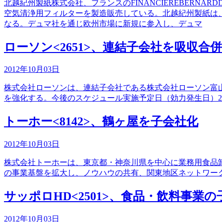
北越紀州製紙株式会社、フランスのFINANCIEREBERN
空気清浄用フィルターを製造販売している。北越紀州製紙は
なる。デュマ社を通じ欧州市場に新規に参入し、デュマ
ローソン<2651>、連結子会社を吸収合併
2012年10月03日
株式会社ローソンは、連結子会社である株式会社ローソン富
を強化する。今後のスケジュール実施予定日（効力発生日）201
トーホー<8142>、鶴ヶ屋を子会社化
2012年10月03日
株式会社トーホーは、東京都・神奈川県を中心に業務用食品
の事業基盤を拡大し、ノウハウの共有、関東地区ネットワーク
サッポロHD<2501>、食品・飲料事業
2012年10月03日