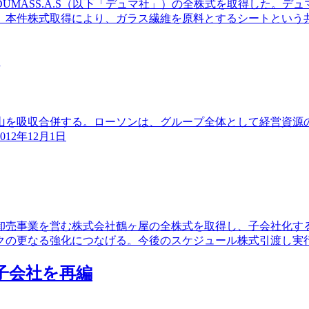
ARDDUMASS.A.S（以下「デュマ社」）の全株式を取得した
、本件株式取得により、ガラス繊維を原料とするシートという
山を吸収合併する。ローソンは、グループ全体として経営資源
2年12月1日
卸売事業を営む株式会社鶴ヶ屋の全株式を取得し、子会社化す
の更なる強化につなげる。今後のスケジュール株式引渡し実行日平
の子会社を再編