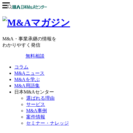
M&A・事業承継の情報を
わかりやすく発信
無料相談
コラム
M&Aニュース
M&Aを学ぶ
M&A用語集
日本M&Aセンター
選ばれる理由
サービス
M&A事例
案件情報
セミナー・ナレッジ