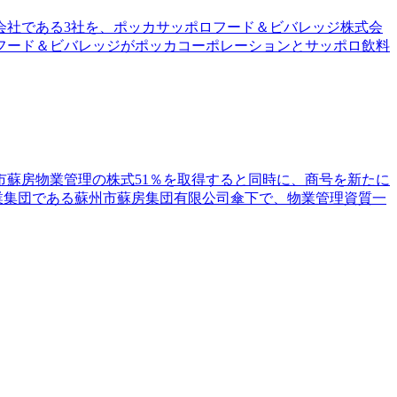
会社である3社を、ポッカサッポロフード＆ビバレッジ株式会
フード＆ビバレッジがポッカコーポレーションとサッポロ飲料
蘇房物業管理の株式51％を取得すると同時に、商号を新たに
企業集団である蘇州市蘇房集団有限公司傘下で、物業管理資質一