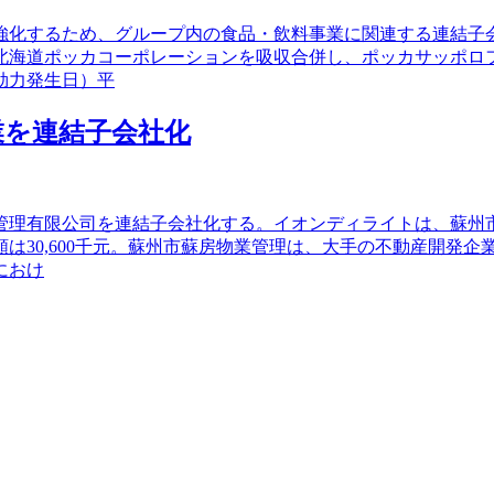
強化するため、グループ内の食品・飲料事業に関連する連結子
北海道ポッカコーポレーションを吸収合併し、ポッカサッポロ
効力発生日）平
業を連結子会社化
管理有限公司を連結子会社化する。イオンディライトは、蘇州市
は30,600千元。蘇州市蘇房物業管理は、大手の不動産開発
におけ