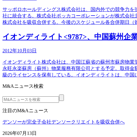
サッポロホールディングス株式会社は、国内外での競争力を
社に統合する。株式会社ポッカコーポレーションが株式会社
株式会社を吸収合併する。今後のスケジュール各合併期日（
イオンディライト<9787>、中国蘇州企
2012年10月03日
イオンディライト株式会社は、中国江蘇省の蘇州市蘇房物業
永旺永楽蘇房（蘇州）物業服務有限公司とする予定。取得金額
級のライセンスを保有している。イオンディライトは、中国
M&Aニュース検索
注目のM&Aニュース
デンソーが完全子会社デンソークリエイトを吸収合併へ
2026年07月13日