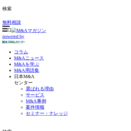
検索
無料相談
powered by
コラム
M&A
ニュース
M&Aを
学ぶ
M&A
用語集
日本M&A
センター
選ばれる理由
サービス
M&A事例
案件情報
セミナー・ナレッジ