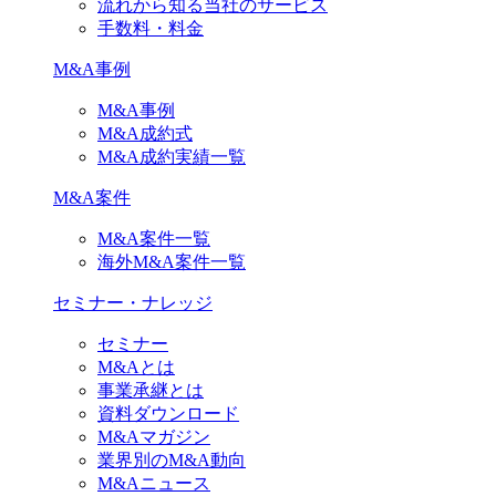
流れから知る当社のサービス
手数料・料金
M&A事例
M&A事例
M&A成約式
M&A成約実績一覧
M&A案件
M&A案件一覧
海外M&A案件一覧
セミナー・ナレッジ
セミナー
M&Aとは
事業承継とは
資料ダウンロード
M&Aマガジン
業界別のM&A動向
M&Aニュース