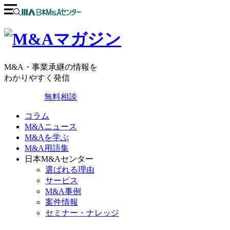
M&A・事業承継の情報を
わかりやすく発信
無料相談
コラム
M&Aニュース
M&Aを学ぶ
M&A用語集
日本M&Aセンター
選ばれる理由
サービス
M&A事例
案件情報
セミナー・ナレッジ