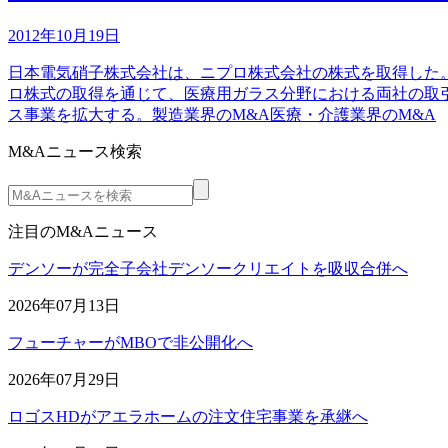
2012年10月19日
日本電気硝子株式会社は、ニプロ株式会社の株式を取得した。
ロ株式の取得を通じて、医療用ガラス分野における両社の取
ス事業を拡大する。製造業界のM&A医療・介護業界のM&A
M&Aニュース検索
注目のM&Aニュース
デンソーが完全子会社デンソークリエイトを吸収合併へ
2026年07月13日
フューチャーがMBOで非公開化へ
2026年07月29日
ロゴスHDがアエラホームの注文住宅事業を承継へ