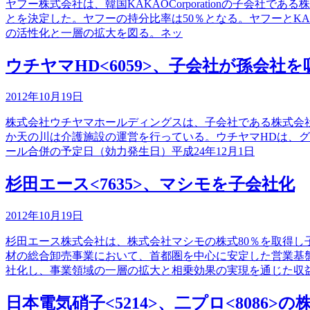
ヤフー株式会社は、韓国KAKAOCorporationの子会
とを決定した。ヤフーの持分比率は50％となる。ヤフーとKAK
の活性化と一層の拡大を図る。ネッ
ウチヤマHD<6059>、子会社が孫会社
2012年10月19日
株式会社ウチヤマホールディングスは、子会社である株式会
か天の川は介護施設の運営を行っている。ウチヤマHDは、
ール合併の予定日（効力発生日）平成24年12月1日
杉田エース<7635>、マシモを子会社化
2012年10月19日
杉田エース株式会社は、株式会社マシモの株式80％を取得
材の総合卸売事業において、首都圏を中心に安定した営業基
社化し、事業領域の一層の拡大と相乗効果の実現を通じた収
日本電気硝子<5214>、二プロ<8086>の