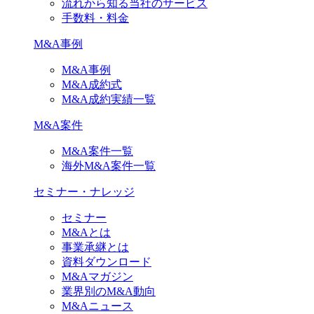
流れから知る当社のサービス
手数料・料金
M&A事例
M&A事例
M&A成約式
M&A成約実績一覧
M&A案件
M&A案件一覧
海外M&A案件一覧
セミナー・ナレッジ
セミナー
M&Aとは
事業承継とは
資料ダウンロード
M&Aマガジン
業界別のM&A動向
M&Aニュース