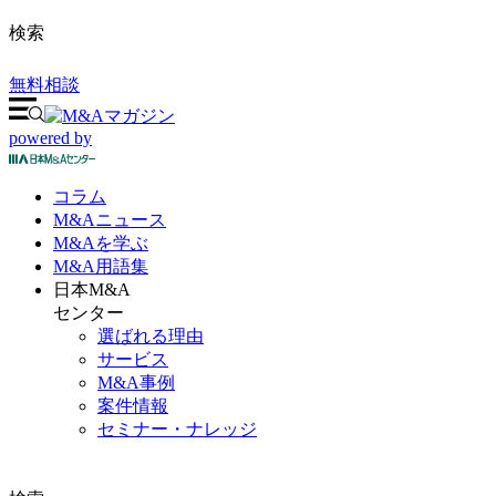
検索
無料相談
powered by
コラム
M&A
ニュース
M&Aを
学ぶ
M&A
用語集
日本M&A
センター
選ばれる理由
サービス
M&A事例
案件情報
セミナー・ナレッジ