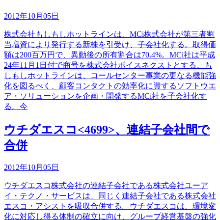
2012年10月05日
株式会社もしもしホットラインは、MCi株式会社が第三者割
当増資により発行する新株を引受け、子会社化する。取得価
額は200百万円で、異動後の所有割合は70.4%。MCi社は平成
24年11月1日付で商号を株式会社ボイスネクストとする。も
しもしホットラインは、コールセンター事業の更なる機能強
化を図るべく、顧客コンタクトの効率化に資するソフトウエ
ア・ソリューションを企画・開発するMCi社を子会社化す
る。今
ウチダエスコ<4699>、連結子会社間で
合併
2012年10月05日
ウチダエスコ株式会社の連結子会社である株式会社ユーア
イ・テクノ・サービスは、同じく連結子会社である株式会社
エスコ・アシストを吸収合併する。ウチダエスコは、環境変
化に対応し得る体制の確立に向け、グループ経営基盤の強化