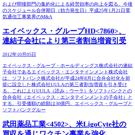
および間接部門の集約化による経営効率の向上を図る。今後
のスケジュール合併期日（効力発生日）平成25年1月21日電
気通信工事業界のM&A
エイベックス・グループHD<7860>、
連結子会社により第三者割当増資引受
2012年10月05日
エイベックス・グループ・ホールディングス株式会社の連結
子会社であるエイベックス・エンタテインメント株式会社
は、ソフトバンク株式会社が平成24年8月に合弁会社化を前
提に設立した株式会社UULAの第三者割当増資を引き受け
る。これによりUULA（読み：ウーラ）をソフトバンクとの
合弁会社（エイベックス・エンタテインメントの子会社）と
する。引受価額の総額は30億円。エイベックス・グループと
ソフトバンクグルー
武田薬品工業<4502>、米LigoCyte社の
買収を通じワクチン事業を強化