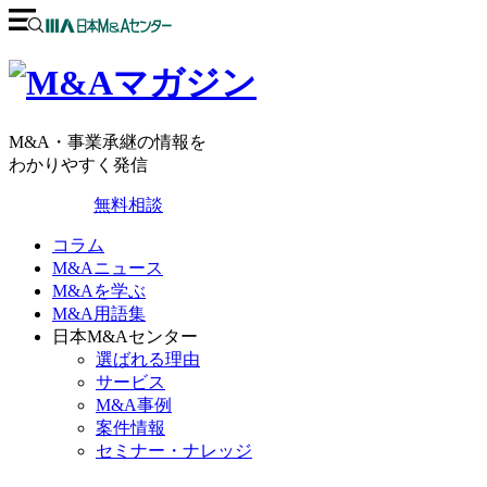
M&A・事業承継の情報を
わかりやすく発信
無料相談
コラム
M&Aニュース
M&Aを学ぶ
M&A用語集
日本M&Aセンター
選ばれる理由
サービス
M&A事例
案件情報
セミナー・ナレッジ