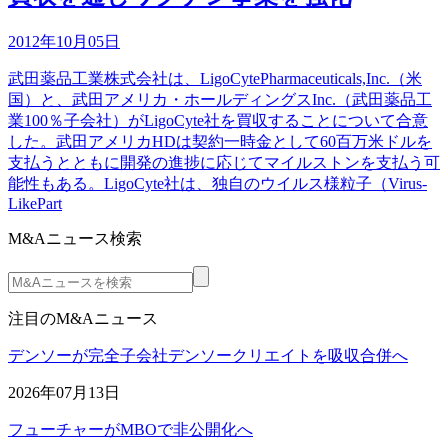
2012年10月05日
武田薬品工業株式会社は、LigoCytePharmaceuticals,Inc.（米
国）と、武田アメリカ・ホールディングスInc.（武田薬品工
業100％子会社）がLigoCyte社を買収することについて合意
した。武田アメリカHDは契約一時金として60百万米ドルを
支払うとともに開発の進捗に応じてマイルストンを支払う可
能性もある。LigoCyte社は、独自のウイルス様粒子（Virus-
LikePart
M&Aニュース検索
注目のM&Aニュース
デンソーが完全子会社デンソークリエイトを吸収合併へ
2026年07月13日
フューチャーがMBOで非公開化へ