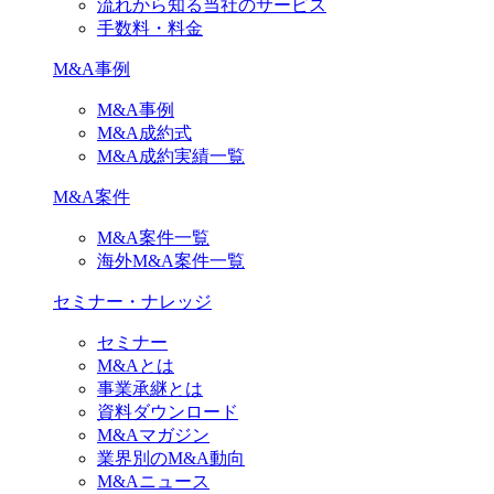
流れから知る当社のサービス
手数料・料金
M&A事例
M&A事例
M&A成約式
M&A成約実績一覧
M&A案件
M&A案件一覧
海外M&A案件一覧
セミナー・ナレッジ
セミナー
M&Aとは
事業承継とは
資料ダウンロード
M&Aマガジン
業界別のM&A動向
M&Aニュース