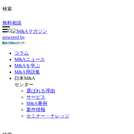
検索
無料相談
powered by
コラム
M&A
ニュース
M&Aを
学ぶ
M&A
用語集
日本M&A
センター
選ばれる理由
サービス
M&A事例
案件情報
セミナー・ナレッジ