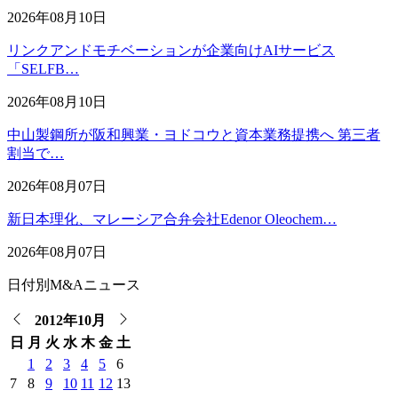
2026年08月10日
リンクアンドモチベーションが企業向けAIサービス
「SELFB…
2026年08月10日
中山製鋼所が阪和興業・ヨドコウと資本業務提携へ 第三者
割当で…
2026年08月07日
新日本理化、マレーシア合弁会社Edenor Oleochem…
2026年08月07日
日付別M&Aニュース
2012年10月
日
月
火
水
木
金
土
1
2
3
4
5
6
7
8
9
10
11
12
13