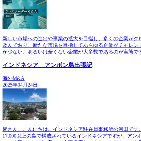
新しい市場への進出や事業の拡大を目指し、多くの企業がクロ
及んでおり、新たな市場を目指してあらゆる企業がチャレンジ
が少ない、あるいは全くない企業が大多数であるのが実態で
インドネシア アンボン島出張記
海外M&A
2025年04月24日
皆さん、こんにちは。インドネシア駐在員事務所の河田です
17,000以上の島で構成されているインドネシアですが、