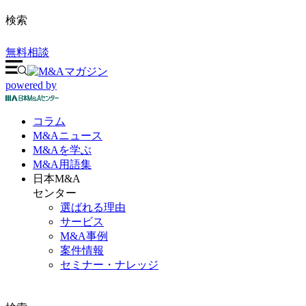
検索
無料相談
powered by
コラム
M&A
ニュース
M&Aを
学ぶ
M&A
用語集
日本M&A
センター
選ばれる理由
サービス
M&A事例
案件情報
セミナー・ナレッジ