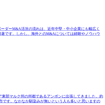
ボーダーM&A活況の流れは、近年中堅・中小企業にも幅広く
顕著です。しかし、海外とのM&Aについては経験やノウハウ
ア東部マルク州の州都であるアンボンに出張してきました。約
都市です。なかなか馴染みが無いという人も多いと思いますの