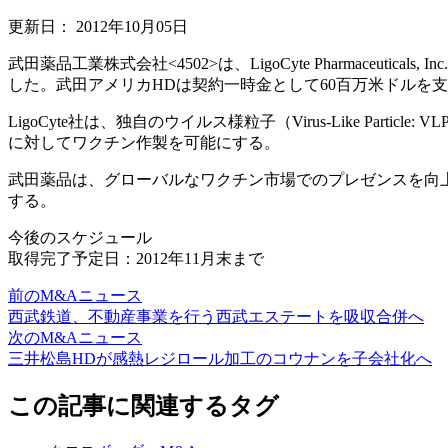
更新日：
2012年10月05日
武田薬品工業株式会社<4502>は、LigoCyte Pharmaceut
した。武田アメリカHDは契約一時金として60百万米ドルを
LigoCyte社は、独自のウイルス様粒子（Virus-Like 
に対してワクチン作製を可能にする。
武田薬品は、グローバルなワクチン市場でのプレゼンスを向
する。
今後のスケジュール
取得完了予定日：2012年11月末まで
前のM&Aニュース
西武鉄道、不動産事業を行う西武エステートを吸収合併へ
次のM&Aニュース
三井松島HDが感熱レジロール加工のコウナンを子会社化へ
この記事に関連するタグ