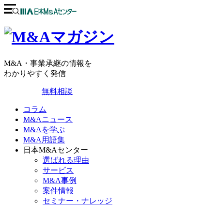
M&A・事業承継の情報を
わかりやすく発信
無料相談
コラム
M&Aニュース
M&Aを学ぶ
M&A用語集
日本M&Aセンター
選ばれる理由
サービス
M&A事例
案件情報
セミナー・ナレッジ