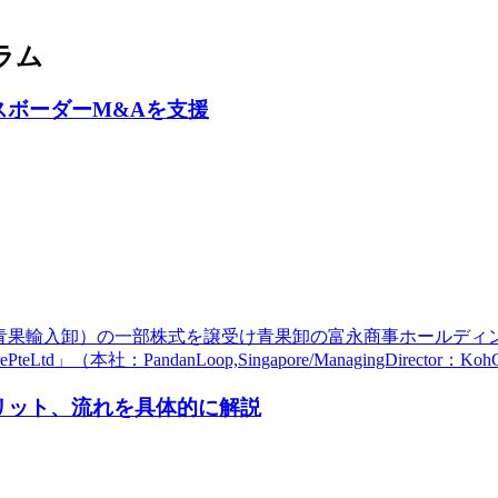
ラム
スボーダーM&Aを支援
apore（青果輸入卸）の一部株式を譲受け青果卸の富永商事ホー
d」（本社：PandanLoop,Singapore/ManagingDirector：
リット、流れを具体的に解説