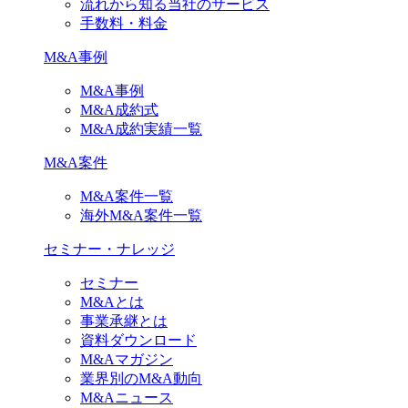
流れから知る当社のサービス
手数料・料金
M&A事例
M&A事例
M&A成約式
M&A成約実績一覧
M&A案件
M&A案件一覧
海外M&A案件一覧
セミナー・ナレッジ
セミナー
M&Aとは
事業承継とは
資料ダウンロード
M&Aマガジン
業界別のM&A動向
M&Aニュース