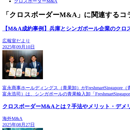
クロスボーダーM&A
「クロスボーダーM&A」に関連するコ
【M&A成約事例】兵庫とシンガポール企業のクロ
広報室だより
2025年09月10日
富永商事ホールディングス（青果卸）がFreshmartSing
富永浩司）は、シンガポールの青果輸入卸「FreshmartSingaporePteLt
クロスボーダーM&Aとは？手法やメリット・デメ
海外M&A
2025年08月27日