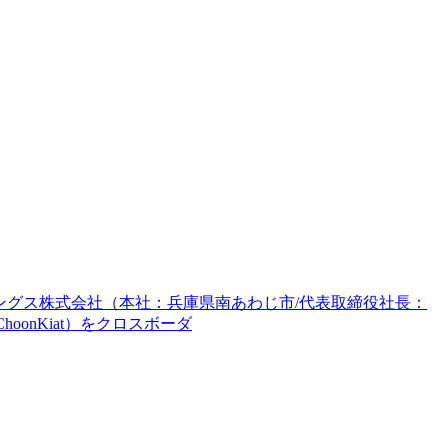
ルディングス株式会社（本社：兵庫県南あわじ市/代表取締役社長：
KohChoonKiat）をクロスボーダ