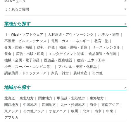
M&Aニュース
よくあるご質問
業種から探す
IT・WEB・ソフトウェア
人材派遣・アウトソーシング
ホテル・旅館
不動産・ビルメンテナンス
電気・ガス・エネルギー
教育・塾
介護・医療・福祉
婚礼・葬儀
物流・運輸・倉庫
リース・レンタル
飲食
広告・出版・印刷
エンタテイメント関連
食品製造・食品卸
機械・金属・電子部品
医薬品・医療機器
建築・土木・工事
小売（スーパー・コンビニ等）
アパレル・美容・化粧品
調剤薬局・ドラッグストア
家具・雑貨
農林水産
その他
地域から探す
北海道
東北地方
関東地方
甲信越・北陸地方
東海地方
関西地方
中国地方
四国地方
九州・沖縄地方
海外
東南アジア
東アジア
その他アジア
オセアニア
欧州
北米
南米
中東
アフリカ