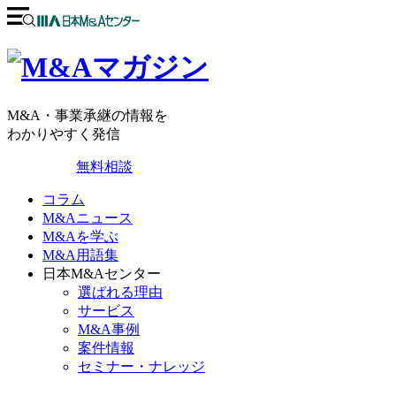
M&A・事業承継の情報を
わかりやすく発信
無料相談
コラム
M&Aニュース
M&Aを学ぶ
M&A用語集
日本M&Aセンター
選ばれる理由
サービス
M&A事例
案件情報
セミナー・ナレッジ