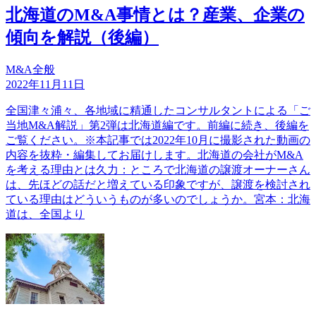
北海道のM&A事情とは？産業、企業の
傾向を解説（後編）
M&A全般
2022年11月11日
全国津々浦々、各地域に精通したコンサルタントによる「ご
当地M&A解説」第2弾は北海道編です。前編に続き、後編を
ご覧ください。※本記事では2022年10月に撮影された動画の
内容を抜粋・編集してお届けします。北海道の会社がM&A
を考える理由とは久力：ところで北海道の譲渡オーナーさん
は、先ほどの話だと増えている印象ですが、譲渡を検討され
ている理由はどういうものが多いのでしょうか。宮本：北海
道は、全国より