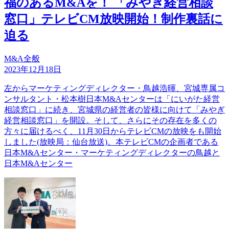
福のあるM&Aを！ 「みやぎ経営相談
窓口」テレビCM放映開始！制作裏話に
迫る
M&A全般
2023年12月18日
左からマーケティングディレクター・鳥越浩暉、宮城専属コ
ンサルタント・松本樹日本M&Aセンターは「にいがた経営
相談窓口」に続き、宮城県の経営者の皆様に向けて「みやぎ
経営相談窓口」を開設。そして、さらにその存在を多くの
方々に届けるべく、11月30日からテレビCMの放映をも開始
しました(放映局：仙台放送)。本テレビCMの企画者である
日本M&Aセンター・マーケティングディレクターの鳥越と
日本M&Aセンター