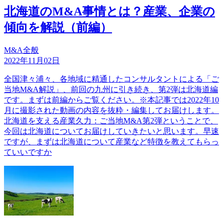
北海道のM&A事情とは？産業、企業の
傾向を解説（前編）
M&A全般
2022年11月02日
全国津々浦々、各地域に精通したコンサルタントによる「ご
当地M&A解説」、前回の九州に引き続き、第2弾は北海道編
です。まずは前編からご覧ください。※本記事では2022年10
月に撮影された動画の内容を抜粋・編集してお届けします。
北海道を支える産業久力：ご当地M&A第2弾ということで、
今回は北海道についてお届けしていきたいと思います。早速
ですが、まずは北海道について産業など特徴を教えてもらっ
ていいですか