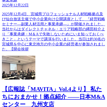
事業承継
2025年12月22日
2025年12月4日、宮城県プロフェッショナル人材戦略拠点及
び仙台放送主催で中小企業向け公開講座として、『経営戦略
セミナー―副業人材活用と事業承継―』が開催されました。
当社からはダイレクトチャネル・エリア戦略部の縄田桂介よ
り「事業承継・M＆Aで失敗しないためにいま知っておくべ
きこと」というテーマで講演を行いました。当日は約30名の
宮城県を中心に東北地方の中小企業の経営者が参加されまし
た。【開会挨拶
【広報誌「MAVITA」Vol.4より】 私た
ちにおまかせ！拠点紹介 ――日本M&A
センター 九州支店