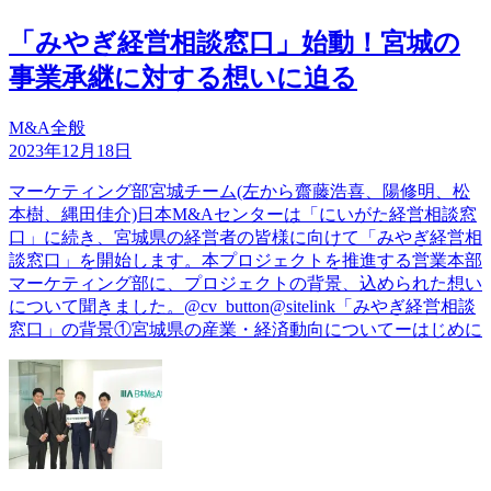
「みやぎ経営相談窓口」始動！宮城の
事業承継に対する想いに迫る
M&A全般
2023年12月18日
マーケティング部宮城チーム(左から齋藤浩喜、陽修明、松
本樹、縄田佳介)日本M&Aセンターは「にいがた経営相談窓
口」に続き、宮城県の経営者の皆様に向けて「みやぎ経営相
談窓口」を開始します。本プロジェクトを推進する営業本部
マーケティング部に、プロジェクトの背景、込められた想い
について聞きました。@cv_button@sitelink「みやぎ経営相談
窓口」の背景①宮城県の産業・経済動向についてーはじめに