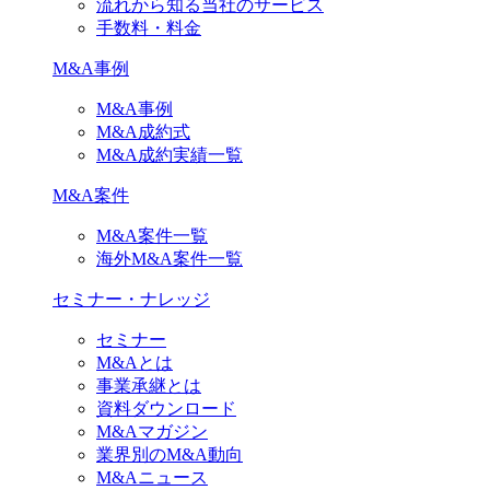
流れから知る当社のサービス
手数料・料金
M&A事例
M&A事例
M&A成約式
M&A成約実績一覧
M&A案件
M&A案件一覧
海外M&A案件一覧
セミナー・ナレッジ
セミナー
M&Aとは
事業承継とは
資料ダウンロード
M&Aマガジン
業界別のM&A動向
M&Aニュース