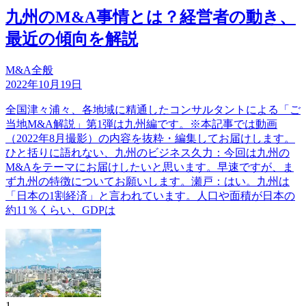
九州のM&A事情とは？経営者の動き、
最近の傾向を解説
M&A全般
2022年10月19日
全国津々浦々、各地域に精通したコンサルタントによる「ご
当地M&A解説」第1弾は九州編です。※本記事では動画
（2022年8月撮影）の内容を抜粋・編集してお届けします。
ひと括りに語れない、九州のビジネス久力：今回は九州の
M&Aをテーマにお届けしたいと思います。早速ですが、ま
ず九州の特徴についてお願いします。瀬戸：はい。九州は
「日本の1割経済」と言われています。人口や面積が日本の
約11％くらい、GDPは
1