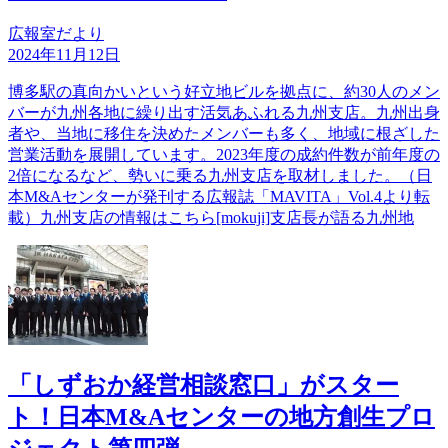
広報室だより
2024年11月12日
博多駅の真向かいという好立地ビルを拠点に、約30人のメン
バーが九州各地に繰り出す活気あふれる九州支店。九州出身
者や、当地に移住を決めたメンバーも多く、地域に根ざした
営業活動を展開しています。2023年度の成約件数が前年度の
2倍になるなど、勢いに乗る九州支店を取材しました。（日
本M&Aセンターが発刊する広報誌「MAVITA」Vol.4より転
載）九州支店の情報はこちら[mokuji]支店長が語る九州地
「しずおか経営相談窓口」がスター
ト！日本M&Aセンターの地方創生プロ