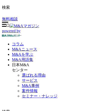
検索
無料相談
powered by
コラム
M&A
ニュース
M&Aを
学ぶ
M&A
用語集
日本M&A
センター
選ばれる理由
サービス
M&A事例
案件情報
セミナー・ナレッジ