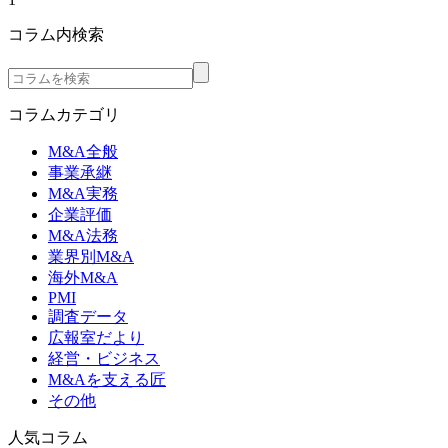
コラム内検索
コラムカテゴリ
M&A全般
事業承継
M&A実務
企業評価
M&A法務
業界別M&A
海外M&A
PMI
調査データ
広報室だより
経営・ビジネス
M&Aを支える匠
その他
人気コラム