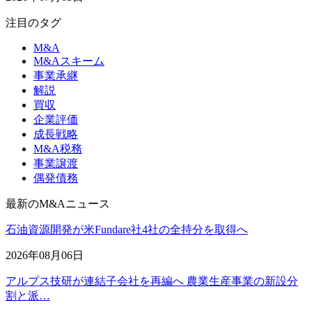
注目のタグ
M&A
M&Aスキーム
事業承継
解説
買収
企業評価
成長戦略
M&A税務
事業譲渡
偶発債務
最新のM&Aニュース
石油資源開発が米Fundare社4社の全持分を取得へ
2026年08月06日
アルプス技研が連結子会社を再編へ 農業生産事業の新設分
割と派…