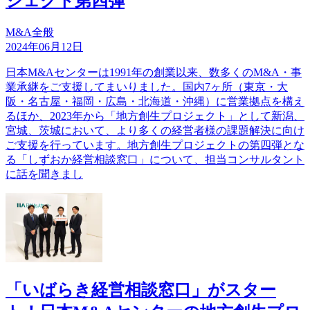
ジェクト第四弾
M&A全般
2024年06月12日
日本M&Aセンターは1991年の創業以来、数多くのM&A・事
業承継をご支援してまいりました。国内7ヶ所（東京・大
阪・名古屋・福岡・広島・北海道・沖縄）に営業拠点を構え
るほか、2023年から「地方創生プロジェクト」として新潟、
宮城、茨城において、より多くの経営者様の課題解決に向け
ご支援を行っています。地方創生プロジェクトの第四弾とな
る「しずおか経営相談窓口」について、担当コンサルタント
に話を聞きまし
「いばらき経営相談窓口」がスター