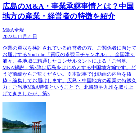
広島のM&A・事業承継事情とは？中国
地方の産業・経営者の特徴を紹介
M&A全般
2022年11月21日
企業の買収を検討されている経営者の方、ご関係者に向けて
お届けするYouTube「買収の参観日チャンネル」。全国津々
浦々、各地域に精通したコンサルタントによる「ご当地
M&A解説」第3弾は広島をはじめとする中国地方編です。ど
うぞ前編からご覧ください。※本記事では動画の内容を抜
粋・編集してお届けします。広島・中国地方の産業の特徴久
力：ご当地M&A特集ということで、北海道や九州を取り上
げてきましたが、第3