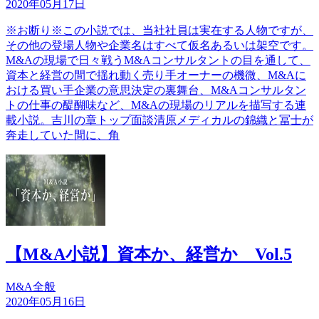
2020年05月17日
※お断り※この小説では、当社社員は実在する人物ですが、
その他の登場人物や企業名はすべて仮名あるいは架空です。
M&Aの現場で日々戦うM&Aコンサルタントの目を通して、
資本と経営の間で揺れ動く売り手オーナーの機微、M&Aに
おける買い手企業の意思決定の裏舞台、M&Aコンサルタン
トの仕事の醍醐味など、M&Aの現場のリアルを描写する連
載小説。吉川の章トップ面談清原メディカルの錦織と冨士が
奔走していた間に、角
【M&A小説】資本か、経営か Vol.5
M&A全般
2020年05月16日