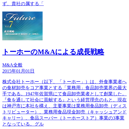
ず、貴社の属する「
トーホーのM&Aによる成長戦略
M&A全般
2015年01月01日
株式会社トーホー（以下、「トーホー」）は、外食事業者へ
の食材卸売をコア事業とする「業務用」食品卸売業界の最大
手である。1947年佐賀県にて食品卸売業者として創業した。
『食を通して社会に貢献する』という経営理念のもと、現在
は神戸市に本社を構え、主要事業は業務用食品卸売（ディス
トリビューター）、業務用食品現金卸売（キャッシュアンド
キャリー）、食品スーパー（トーホーストア）事業の3事業
となっている。グル