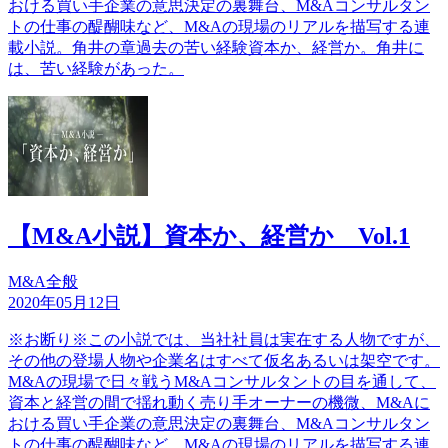
おける買い手企業の意思決定の裏舞台、M&Aコンサルタン
トの仕事の醍醐味など、M&Aの現場のリアルを描写する連
載小説。角井の章過去の苦い経験資本か、経営か。角井に
は、苦い経験があった。
【M&A小説】資本か、経営か Vol.1
M&A全般
2020年05月12日
※お断り※この小説では、当社社員は実在する人物ですが、
その他の登場人物や企業名はすべて仮名あるいは架空です。
M&Aの現場で日々戦うM&Aコンサルタントの目を通して、
資本と経営の間で揺れ動く売り手オーナーの機微、M&Aに
おける買い手企業の意思決定の裏舞台、M&Aコンサルタン
トの仕事の醍醐味など、M&Aの現場のリアルを描写する連