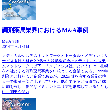
調剤薬局業界におけるM&A事例
M&A全般
2014年03月31日
メディカルシステムネットワークとトータル・メディカルサ
ービス両社の概要とM&Aの背景株式会社メディカルシステ
ムネットワーク（以下、「メディシス社」という）は、札幌
を本社とする調剤薬局事業を中核とする企業である。1999年
創業と比較的若い企業であるが、282店舗を有する業界の準
大手で東証一部に上場している。拠点である北海道では109
店舗を有し圧倒的なドミナントエリアを形成しているととも
に、関東や関西