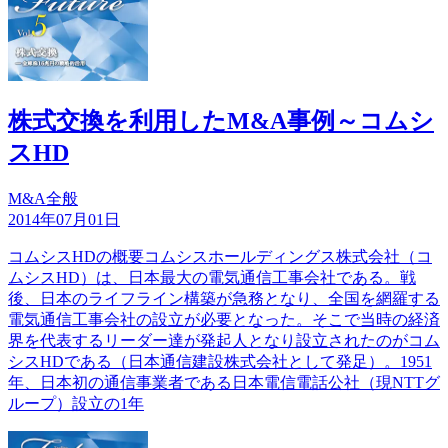
株式交換を利用したM&A事例～コムシ
スHD
M&A全般
2014年07月01日
コムシスHDの概要コムシスホールディングス株式会社（コ
ムシスHD）は、日本最大の電気通信工事会社である。戦
後、日本のライフライン構築が急務となり、全国を網羅する
電気通信工事会社の設立が必要となった。そこで当時の経済
界を代表するリーダー達が発起人となり設立されたのがコム
シスHDである（日本通信建設株式会社として発足）。1951
年、日本初の通信事業者である日本電信電話公社（現NTTグ
ループ）設立の1年