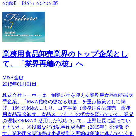
の追求「以外」の3つの戦
業務用食品卸売業界のトップ企業とし
て、「業界再編の核」へ
M&A全般
2015年01月01日
株式会社トーホーは、創業67年を迎える業務用食品卸売最大
手企業。「M&A戦略の更なる加速」を重点施策として掲
げ、16件のM&Aにより、コア事業（業務用食品卸売、業務
用食品現金卸売、食品スーパー）の拡大を図っている。業界
の現状やM&Aを活用した戦略ついて、上野社長に語ってい
ただいた。※役職などは記事作成当時（2015年）の情報で
す。業務用食品卸売は小規模乱立再編は急速に進んでいくま