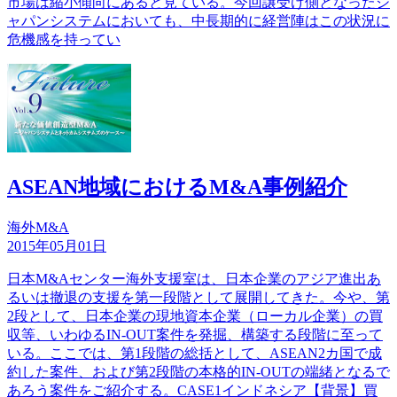
市場は縮小傾向にあると見ている。今回譲受け側となったジ
ャパンシステムにおいても、中長期的に経営陣はこの状況に
危機感を持ってい
ASEAN地域におけるM&A事例紹介
海外M&A
2015年05月01日
日本M&Aセンター海外支援室は、日本企業のアジア進出あ
るいは撤退の支援を第一段階として展開してきた。今や、第
2段として、日本企業の現地資本企業（ローカル企業）の買
収等、いわゆるIN-OUT案件を発掘、構築する段階に至って
いる。ここでは、第1段階の総括として、ASEAN2カ国で成
約した案件、および第2段階の本格的IN-OUTの端緒となるで
あろう案件をご紹介する。CASE1インドネシア【背景】買