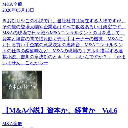
M&A全般
2020年05月18日
※お断り※この小説では、当社社員は実在する人物ですが、
その他の登場人物や企業名はすべて仮名あるいは架空です。
M&Aの現場で日々戦うM&Aコンサルタントの目を通して、
資本と経営の間で揺れ動く売り手オーナーの機微、M&Aに
おける買い手企業の意思決定の裏舞台、M&Aコンサルタン
トの仕事の醍醐味など、M&Aの現場のリアルを描写する連
載小説。吉川の章決断のとき「え、いいんですか？」「かま
いません。これから一
【M&A小説】資本か、経営か Vol.6
M&A全般