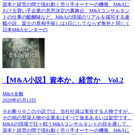
資本と経営の間で揺れ動く売り手オーナーの機微、M&Aに
おける買い手企業の意思決定の裏舞台、M&Aコンサルタン
トの仕事の醍醐味など、M&Aの現場のリアルを描写する連
載小説。冨士の章相手探しは1日にしてならず角井と同じく
日本M&Aセンターの
【M&A小説】資本か、経営か Vol.2
M&A全般
2020年05月13日
※お断り※この小説では、当社社員は実在する人物ですが、
その他の登場人物や企業名はすべて仮名あるいは架空です。
M&Aの現場で日々戦うM&Aコンサルタントの目を通して、
資本と経営の間で揺れ動く売り手オーナーの機微、M&Aに