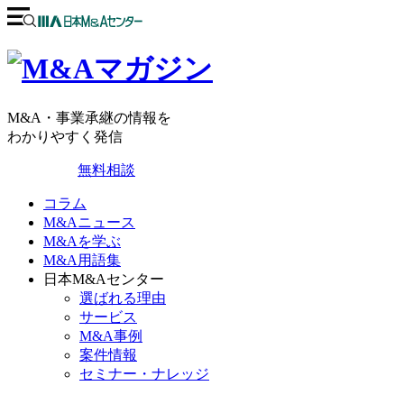
M&A・事業承継の情報を
わかりやすく発信
無料相談
コラム
M&Aニュース
M&Aを学ぶ
M&A用語集
日本M&Aセンター
選ばれる理由
サービス
M&A事例
案件情報
セミナー・ナレッジ