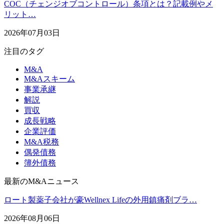
COC（チェンジオブコントロール）条項とは？記載例やメ
リット…
2026年07月03日
注目のタグ
M&A
M&Aスキーム
事業承継
解説
買収
成長戦略
企業評価
M&A税務
偶発債務
簿外債務
最新のM&Aニュース
ロート製薬子会社が豪Wellnex Lifeの外用鎮痛剤ブラ…
2026年08月06日