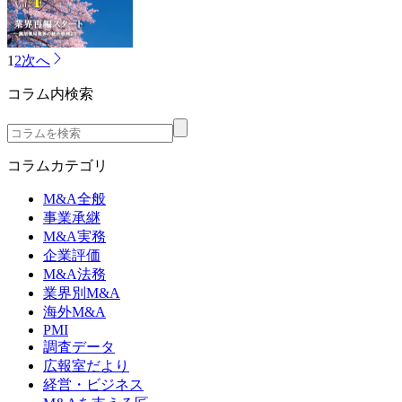
1
2
次へ
コラム内検索
コラムカテゴリ
M&A全般
事業承継
M&A実務
企業評価
M&A法務
業界別M&A
海外M&A
PMI
調査データ
広報室だより
経営・ビジネス