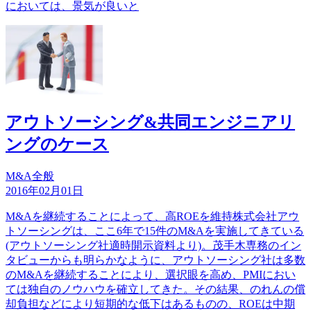
においては、景気が良いと
アウトソーシング&共同エンジニアリ
ングのケース
M&A全般
2016年02月01日
M&Aを継続することによって、高ROEを維持株式会社アウ
トソーシングは、ここ6年で15件のM&Aを実施してきている
(アウトソーシング社適時開示資料より)。茂手木専務のイン
タビューからも明らかなように、アウトソーシング社は多数
のM&Aを継続することにより、選択眼を高め、PMIにおい
ては独自のノウハウを確立してきた。その結果、のれんの償
却負担などにより短期的な低下はあるものの、ROEは中期