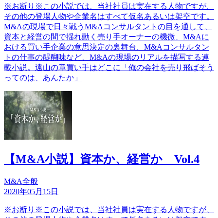
※お断り※この小説では、当社社員は実在する人物ですが、
その他の登場人物や企業名はすべて仮名あるいは架空です。
M&Aの現場で日々戦うM&Aコンサルタントの目を通して、
資本と経営の間で揺れ動く売り手オーナーの機微、M&Aに
おける買い手企業の意思決定の裏舞台、M&Aコンサルタン
トの仕事の醍醐味など、M&Aの現場のリアルを描写する連
載小説。遠山の章買い手はどこに「俺の会社を売り飛ばそう
ってのは、あんたか」
【M&A小説】資本か、経営か Vol.4
M&A全般
2020年05月15日
※お断り※この小説では、当社社員は実在する人物ですが、