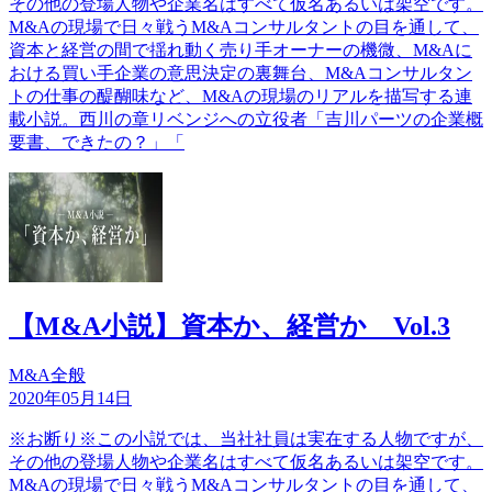
その他の登場人物や企業名はすべて仮名あるいは架空です。
M&Aの現場で日々戦うM&Aコンサルタントの目を通して、
資本と経営の間で揺れ動く売り手オーナーの機微、M&Aに
おける買い手企業の意思決定の裏舞台、M&Aコンサルタン
トの仕事の醍醐味など、M&Aの現場のリアルを描写する連
載小説。西川の章リベンジへの立役者「吉川パーツの企業概
要書、できたの？」「
【M&A小説】資本か、経営か Vol.3
M&A全般
2020年05月14日
※お断り※この小説では、当社社員は実在する人物ですが、
その他の登場人物や企業名はすべて仮名あるいは架空です。
M&Aの現場で日々戦うM&Aコンサルタントの目を通して、