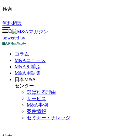
検索
無料相談
powered by
コラム
M&A
ニュース
M&Aを
学ぶ
M&A
用語集
日本M&A
センター
選ばれる理由
サービス
M&A事例
案件情報
セミナー・ナレッジ