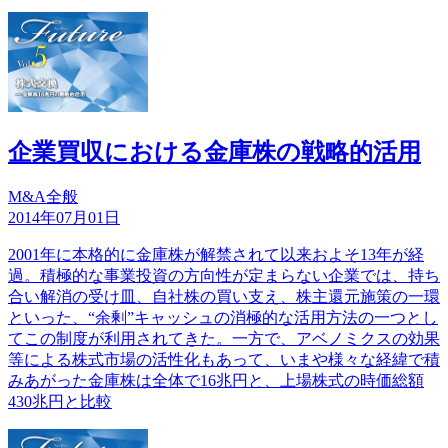
企業買収における金庫株の戦略的活用
M&A全般
2014年07月01日
2001年に本格的に金庫株が解禁されて以来およそ13年が経
過。積極的な事業投資の方向性が定まらない企業では、持ち
合い解消の受け皿、自社株の買い支え、株主還元施策の一環
といった、“余剰”キャッシュの消極的な活用方法の一つとし
てこの制度が利用されてきた。一方で、アベノミクスの効果
等による株式市場の活性化もあって、いまや様々な経緯で積
みあがった金庫株は全体で16兆円と、上場株式の時価総額
430兆円と比較