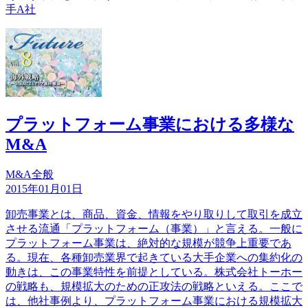
手A社
プラットフォーム事業における多様な
M&A
M&A全般
2015年01月01日
卸売事業とは、商品、資金、情報をやり取りして取引を成立
させる流通「プラットフォーム（事業）」と言える。一般に
プラットフォーム事業は、絶対的な規模が競争上重要であ
る。現在、各種卸売業界で起きている大手企業への集約化の
動きは、この事業特性を前提としている。株式会社トーホー
の戦略も、規模拡大のための正攻法の戦略といえる。ここで
は、他社事例より、プラットフォーム事業における規模拡大