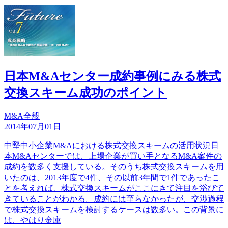
日本M&Aセンター成約事例にみる株式
交換スキーム成功のポイント
M&A全般
2014年07月01日
中堅中小企業M&Aにおける株式交換スキームの活用状況日
本M&Aセンターでは、上場企業が買い手となるM&A案件の
成約を数多く支援している。そのうち株式交換スキームを用
いたのは、2013年度で4件、その以前3年間で1件であったこ
とを考えれば、株式交換スキームがここにきて注目を浴びて
きていることがわかる。成約には至らなかったが、交渉過程
で株式交換スキームを検討するケースは数多い。この背景に
は、やはり金庫