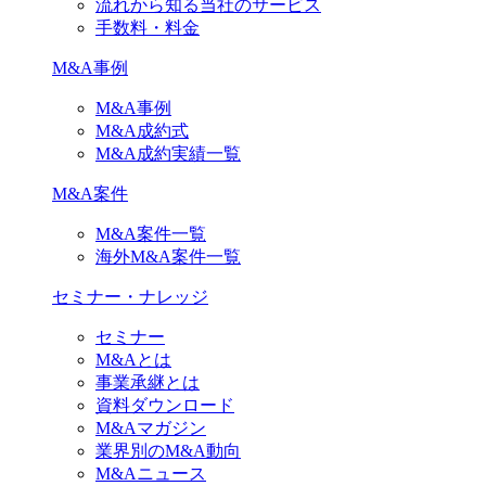
流れから知る当社のサービス
手数料・料金
M&A事例
M&A事例
M&A成約式
M&A成約実績一覧
M&A案件
M&A案件一覧
海外M&A案件一覧
セミナー・ナレッジ
セミナー
M&Aとは
事業承継とは
資料ダウンロード
M&Aマガジン
業界別のM&A動向
M&Aニュース