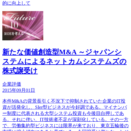
的に向上して
新たな価値創造型M&A ～ジャパンシ
ステムによるネットカムシステムズの
株式譲受け
企業評価
2015年09月01日
本件M&Aの背景長引く不況下で抑制されていた企業のIT投
資が活発化し、SIer型ビジネスが今好調である。マイナンバ
ー制度に代表される大型システム投資も今後目白押しであ
る。それに伴い、IT技術者不足が深刻化している。その一方
で、労働集約型ビジネスには限界が来ており、東京五輪後の