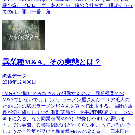
載小説。プロローグ「あんたか、俺の会社を売り飛ばそうっ
てのは」開口一番、角
異業種M&A、その実態とは？
調査データ
2018年12月06日
“M&A”と聞いてみなさんが想像するのは、同業種間での
M&Aではないでしょうか。ラーメン屋さんがエリア拡大の
ために別の駅のラーメン屋さんを買って出店する、高齢の店
長が切り盛りしていた調剤薬局が、大手調剤薬局チェーンの
傘下に入る、など同業種間M&Aは想像しやすいと思いま
す。では実際、異業種M&Aはどれくらい起こっているので
しょうか？景気が良いと異業種M&Aが増える？！日本国内