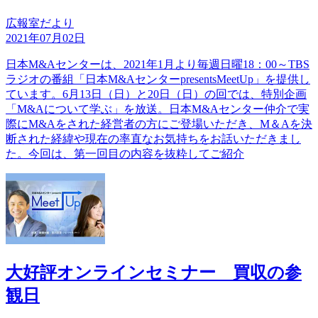
広報室だより
2021年07月02日
日本M&Aセンターは、2021年1月より毎週日曜18：00～TBS
ラジオの番組「日本M&AセンターpresentsMeetUp」を提供し
ています。6月13日（日）と20日（日）の回では、特別企画
「M&Aについて学ぶ」を放送。日本M&Aセンター仲介で実
際にM&Aをされた経営者の方にご登場いただき、M＆Aを決
断された経緯や現在の率直なお気持ちをお話いただきまし
た。今回は、第一回目の内容を抜粋してご紹介
大好評オンラインセミナー 買収の参
観日