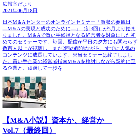
広報室だより
2021年06月18日
日本M＆Aセンターのオンラインセミナー「買収の参観日
―M＆Aの実現と成功のために―」（計3回）が5月より始ま
りました。M＆Aで買い手候補となる経営者を対象にした初
めてのセミナーです。毎回、配信が平日の夕方にも関わらず
数百人以上が視聴し、まだ2回の配信ながら、すでに人気の
コンテンツに成長しています。※当セミナーは終了しまし
た。買い手企業の経営者指南M＆Aを検討しながら契約に至
る企業と、躊躇して一歩を
【M&A小説】資本か、経営か
Vol.7（最終回）