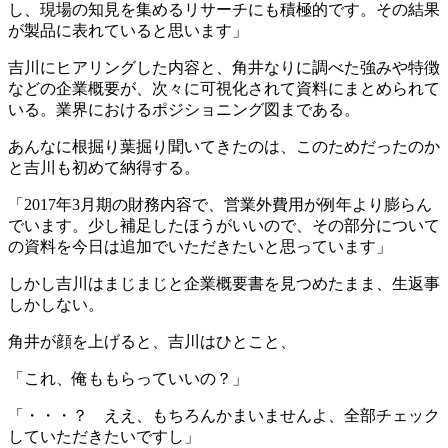
し、現場の知見を集めるリサーチにも積極的です。その結果
が製品に表れていると思います」
吉川にヒアリングした内容と、角井なりに調べた強みや特徴
などの企業概要が、次々に可視化されて資料にまとめられて
いる。業界におけるポジショニング図まである。
あんなに根掘り葉掘り聞いてきたのは、このためだったのか
と吉川も初めて納得する。
「2017年3月期の財務内容で、営業外費用が例年より膨らん
でいます。少し補足したほうがいいので、その部分について
の資料を今日は追加でいただきたいと思っています」
しかし吉川はまじまじと企業概要書を見つめたまま、生返事
しかしない。
角井が顔を上げると、吉川はひとこと、
「これ、俺ももらっていいの？」
「・・・？ ええ、もちろんかまいませんよ、全部チェック
していただきたいですし」