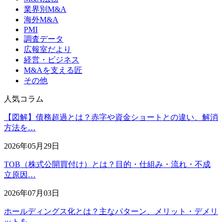
業界別M&A
海外M&A
PMI
調査データ
広報室だより
経営・ビジネス
M&Aを支える匠
その他
人気コラム
【図解】債務超過とは？赤字や資金ショートとの違い、解消
方法を…
2026年05月29日
TOB（株式公開買付け）とは？目的・仕組み・流れ・不成
立原因…
2026年07月03日
ホールディングス化とは？主なパターン、メリット・デメリ
ットを…