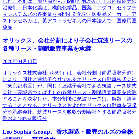
した。本剤は、前立腺がん・閉経前乳がん・子宮内膜症等の
治療剤。日本化薬は、機能化学品、医薬、アグロ、セイフテ
ィシステムズの各事業を展開する化学・医薬品メーカー。ア
ストラゼネカは、英アストラゼネカの日本法人で、医療用医
薬品
オリックス、会社分割により子会社筑波リースの
各種リース・割賦販売事業を承継
2026年04月13日
オリックス株式会社（8591）は、会社分割（簡易吸収分割）
により、同社と連結子会社であるオリックス自動車株式会社
（東京都港区）が、同じく連結子会社である筑波リース株式
会社（茨城県つくば市）の各種リース・割賦販売事業を承継
することを決定した。本分割後に筑波リースは、解散・清算
することとなる。オリックスおよびオリックス自動車を吸収
分割承継会社、筑波リースを吸収分割会社とする簡易吸収分
割および略式吸収分
Leo Sophia Group、香水製造・販売のルズの全株