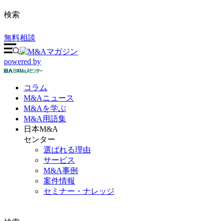
検索
無料相談
powered by
コラム
M&A
ニュース
M&Aを
学ぶ
M&A
用語集
日本M&A
センター
選ばれる理由
サービス
M&A事例
案件情報
セミナー・ナレッジ