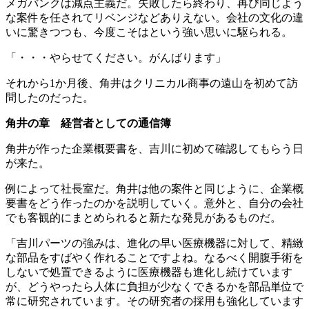
メガバンクは減点主義だ。失敗したら終わり、再び同じよう
な案件を任されてリベンジなどありえない。会社の文化の違
いに驚きつつも、今度こそはという強い思いに駆られる。
「・・・やらせてください。がんばります」
それから1か月後、角井はクリニカル商事の遠山を初めて訪
問したのだった。
角井の章 経営者としての通信簿
角井が作った企業概要書を、吉川に初めて確認してもらう日
が来た。
例によって社長室だ。角井は他の案件と同じように、企業概
要書をどう作ったのかを説明していく。意外と、自分の会社
でも客観的にまとめられると新たな発見があるものだ。
「吉川パーツの強みは、進化の早い医療機器に対して、精緻
な部品をすばやく作れることですよね。なるべく開腹手術を
しないで処置できるように医療機器も進化し続けています
が、どうやったら人体に負担が少なくできるかを部品単位で
常に研究されています。その研究者の採用も強化しています