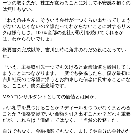
ーツの取引先が、株主が変わることに対して不安感を抱くの
は無理もない。
「ねえ角井さん、そういう会社が一つくらい出たってしょう
がないんじゃないの？誰だってわからないことに対するリス
クは嫌うしさ。100％全部の会社が取引を続けてくれるか
は、わからないでしょ」
概要書の完成以降、吉川は時に角井のなだめ役になってい
た。
「いえ。主要取引先一つでも欠けると企業価値を毀損してし
まうことにつながります。一度でも妥協したら、僕が最初に
吉川社長のご希望に沿うとお約束した信念に反することにな
る。ここが、僕の正念場です」
M&Aコンサルタントとしての価値とは何か。
いい相手を見つけることか？ディールをつつがなくまとめる
ことか？価格交渉でいい金額を引き出すことか？どれも重要
だが、これらは「価値」ではなく、「当然の役務」だ。
自分でもなく、金融機関でもなく、ましてや自分の会社のた