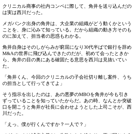
クリニカル商事の社内コンペに際して、角井を送り込んだの
は実は西川だった。
メガバンク出身の角井は、大企業の組織がどう動くかという
ことを、身に沁みて知っている。だから組織の動き方そのも
のに加えて、担当者の思惑もわかる。
角井自身はそのしがらみが窮屈になり30代半ばで銀行を辞め
M&Aの世界に飛び込んできたのだが、初めて会ったときか
ら、角井の目の奥にある確固たる意思を西川は見抜いてい
た。
「角井くん、今回のクリニカルの子会社切り離し案件、うち
の担当として行ってきてよ」
そう指示を出したのは、あの悪夢のMBOを角井が今も引き
ずっていることを知っていたからだ。あの時、なんとか突破
口を開こうと角井が社長に会わせようとした上司こそが、西
川だった。
「えっ、僕が行くんですか？一人で？」