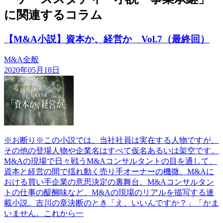
に関連するコラム
【M&A小説】資本か、経営か Vol.7（最終回）
M&A全般
2020年05月18日
※お断り※この小説では、当社社員は実在する人物ですが、
その他の登場人物や企業名はすべて仮名あるいは架空です。
M&Aの現場で日々戦うM&Aコンサルタントの目を通して、
資本と経営の間で揺れ動く売り手オーナーの機微、M&Aに
おける買い手企業の意思決定の裏舞台、M&Aコンサルタン
トの仕事の醍醐味など、M&Aの現場のリアルを描写する連
載小説。吉川の章決断のとき「え、いいんですか？」「かま
いません。これから一