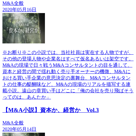
M&A全般
2020年05月16日
※お断り※この小説では、当社社員は実在する人物ですが、
その他の登場人物や企業名はすべて仮名あるいは架空です。
M&Aの現場で日々戦うM&Aコンサルタントの目を通して、
資本と経営の間で揺れ動く売り手オーナーの機微、M&Aに
おける買い手企業の意思決定の裏舞台、M&Aコンサルタン
トの仕事の醍醐味など、M&Aの現場のリアルを描写する連
載小説。遠山の章買い手はどこに「俺の会社を売り飛ばそう
ってのは、あんたか」
【M&A小説】資本か、経営か Vol.3
M&A全般
2020年05月14日