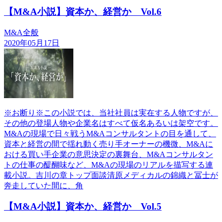
【M&A小説】資本か、経営か Vol.6
M&A全般
2020年05月17日
※お断り※この小説では、当社社員は実在する人物ですが、
その他の登場人物や企業名はすべて仮名あるいは架空です。
M&Aの現場で日々戦うM&Aコンサルタントの目を通して、
資本と経営の間で揺れ動く売り手オーナーの機微、M&Aに
おける買い手企業の意思決定の裏舞台、M&Aコンサルタン
トの仕事の醍醐味など、M&Aの現場のリアルを描写する連
載小説。吉川の章トップ面談清原メディカルの錦織と冨士が
奔走していた間に、角
【M&A小説】資本か、経営か Vol.5