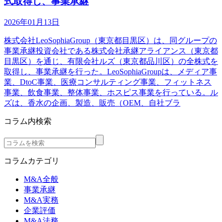
式取得し、事業承継
2026年01月13日
株式会社LeoSophiaGroup（東京都目黒区）は、同グループの
事業承継投資会社である株式会社承継アライアンス（東京都
目黒区）を通じ、有限会社ルズ（東京都品川区）の全株式を
取得し、事業承継を行った。LeoSophiaGroupは、メディア事
業、DtoC事業、医療コンサルティング事業、フィットネス
事業、飲食事業、整体事業、ホスピス事業を行っている。ル
ズは、香水の企画、製造、販売（OEM、自社ブラ
コラム内検索
コラムカテゴリ
M&A全般
事業承継
M&A実務
企業評価
M&A法務