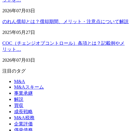
2026年07月03日
のれん償却とは？償却期間、メリット・注意点について解説
2025年05月27日
COC（チェンジオブコントロール）条項とは？記載例やメ
リット…
2026年07月03日
注目のタグ
M&A
M&Aスキーム
事業承継
解説
買収
成長戦略
M&A税務
企業評価
偶発債務