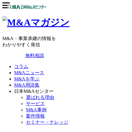
M&A・事業承継の情報を
わかりやすく発信
無料相談
コラム
M&Aニュース
M&Aを学ぶ
M&A用語集
日本M&Aセンター
選ばれる理由
サービス
M&A事例
案件情報
セミナー・ナレッジ