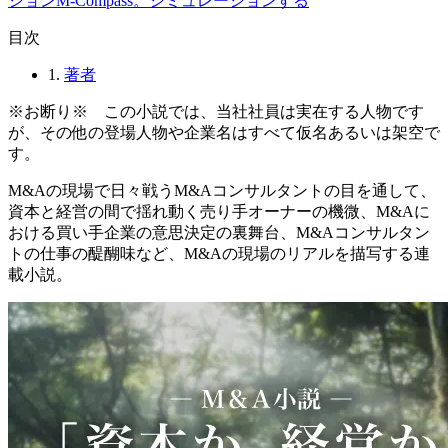
⽬次
1.
著者
※お断り※ この小説では、当社社員は実在する人物です
が、その他の登場人物や企業名はすべて仮名あるいは架空で
す。
M&Aの現場で日々戦うM&Aコンサルタントの目を通して、
資本と経営の間で揺れ動く売り手オーナーの機微、M&Aに
おける買い手企業の意思決定の裏舞台、M&Aコンサルタン
トの仕事の醍醐味など、M&Aの現場のリアルを描写する連
載小説。