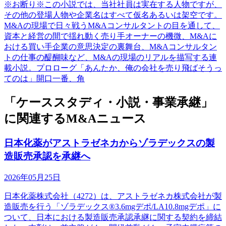
※お断り※この小説では、当社社員は実在する人物ですが、
その他の登場人物や企業名はすべて仮名あるいは架空です。
M&Aの現場で日々戦うM&Aコンサルタントの目を通して、
資本と経営の間で揺れ動く売り手オーナーの機微、M&Aに
おける買い手企業の意思決定の裏舞台、M&Aコンサルタン
トの仕事の醍醐味など、M&Aの現場のリアルを描写する連
載小説。プロローグ「あんたか、俺の会社を売り飛ばそうっ
てのは」開口一番、角
「ケーススタディ・小説・事業承継」
に関連するM&Aニュース
日本化薬がアストラゼネカからゾラデックスの製
造販売承認を承継へ
2026年05月25日
日本化薬株式会社（4272）は、アストラゼネカ株式会社が製
造販売を行う「ゾラデックス®3.6mgデポ/LA10.8mgデポ」に
ついて、日本における製造販売承認承継に関する契約を締結