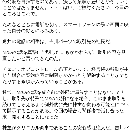
の発展を目指すものであり、決して業績が悪いとかそういう
ことではありません。・・・はい、ご検討ください。今日の
ところはこれで」
ため息とともに電話を切り、スマートフォンの黒い画面に映
った自分の顔とにらみあう。
角井の電話の相手は、吉川パーツの取引先の社長だ。
M&Aの話を真摯に説明したにもかかわらず、取引内容を見
直したいと言ってきたのだ。
チェンジオブコントロール条項といって、経営権の移動が生
じた場合に契約内容に制限がかかったり解除することができ
たりする条項が入っていることがある。
通常、M&Aの話を成立前に外部に漏らすことはない。ただ
し、取引先が特殊でM&Aの肝になる場合、このまま取引を
続けてもらえるよう例外的に先に株主が変わる可能性につい
て開示することがある。今回の場合も関係者で話し合った
末、開示することになった。
株主がクリニカル商事であることの安心感は絶大だ。吉川パ