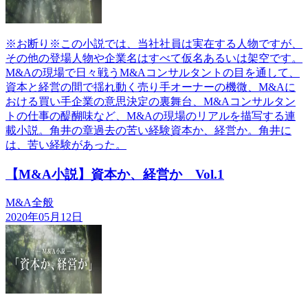
※お断り※この小説では、当社社員は実在する人物ですが、
その他の登場人物や企業名はすべて仮名あるいは架空です。
M&Aの現場で日々戦うM&Aコンサルタントの目を通して、
資本と経営の間で揺れ動く売り手オーナーの機微、M&Aに
おける買い手企業の意思決定の裏舞台、M&Aコンサルタン
トの仕事の醍醐味など、M&Aの現場のリアルを描写する連
載小説。角井の章過去の苦い経験資本か、経営か。角井に
は、苦い経験があった。
【M&A小説】資本か、経営か Vol.1
M&A全般
2020年05月12日