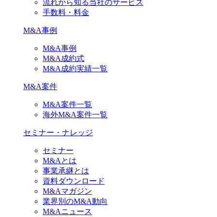
流れから知る当社のサービス
手数料・料金
M&A事例
M&A事例
M&A成約式
M&A成約実績一覧
M&A案件
M&A案件一覧
海外M&A案件一覧
セミナー・ナレッジ
セミナー
M&Aとは
事業承継とは
資料ダウンロード
M&Aマガジン
業界別のM&A動向
M&Aニュース