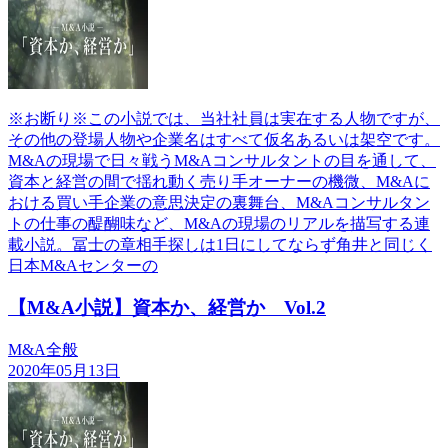
※お断り※この小説では、当社社員は実在する人物ですが、
その他の登場人物や企業名はすべて仮名あるいは架空です。
M&Aの現場で日々戦うM&Aコンサルタントの目を通して、
資本と経営の間で揺れ動く売り手オーナーの機微、M&Aに
おける買い手企業の意思決定の裏舞台、M&Aコンサルタン
トの仕事の醍醐味など、M&Aの現場のリアルを描写する連
載小説。冨士の章相手探しは1日にしてならず角井と同じく
日本M&Aセンターの
【M&A小説】資本か、経営か Vol.2
M&A全般
2020年05月13日