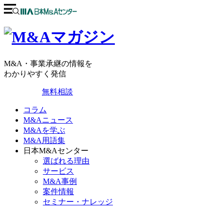
M&A・事業承継の情報を
わかりやすく発信
無料相談
コラム
M&Aニュース
M&Aを学ぶ
M&A用語集
日本M&Aセンター
選ばれる理由
サービス
M&A事例
案件情報
セミナー・ナレッジ