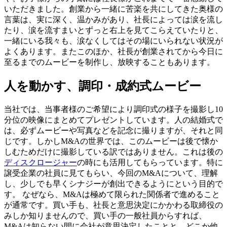
いただきました。創業から一緒に苦楽を共にしてきた奥様の
言葉は、実に深く、温かみがあり、社長によっては涙を流し
たり、涙を流すまいとずっと右上を見てこらえていたりと、
一緒にいる我々も、涙なくしてはその場にいられない状況が
よくあります。またこのほか、社長が創業されてから今日に
至るまでのムービーを制作し、放映することもあります。
人を動かす、調印・成約式ムービー
当社では、当事者様のご希望により調印式の様子を撮影し10
分位の映像にまとめてプレゼントしています。人の結婚式で
は、必ずムービーや写真などを記念に撮りますが、それと同
じです。しかしM&Aの世界では、このムービーは後で懐か
しむためだけに撮影している訳ではありません。これは後の
ディスクロージャー
の時にも活用してもらっています。特に
譲受企業の社員に見てもらい、今回のM&Aについて、理解
し、少しでも早くシナジーが創出できるようにという目的で
す。 なぜなら、M&Aは極めて限られた関係者で進めること
が通常です。買い手も、社長と意思決定にかかわる取締役の
みしか知りませんので、買い手の一般社員からすれば、
M&Aは知らない間に会社が意思決定したことと、どこか他