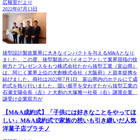
広報室だより
2022年07月13日
抜型設計製造業界に大きなインパクトを与えるM&Aとなり
ました。この度、抜型製造のパイオニアとして業界屈指の技
術力とプレゼンスをもつ株式会社たから抜型工業（富山県）
は、同じく業界上位の大創株式会社（大阪府）と資本提携を
結びました。両社は2022年7月1日、富山県内のホテルにて成
約式を執り行いました。固い握手を交わすたから抜型工業の
石瀬文陽会長（左）と大創の大塚雅一社長（右）譲渡企業、
譲受け企業双方が
【M&A成約式】「子供には好きなことをやってほ
しい」M&A成約式で家族の想いも引き継いだ人気
洋菓子店プラチノ