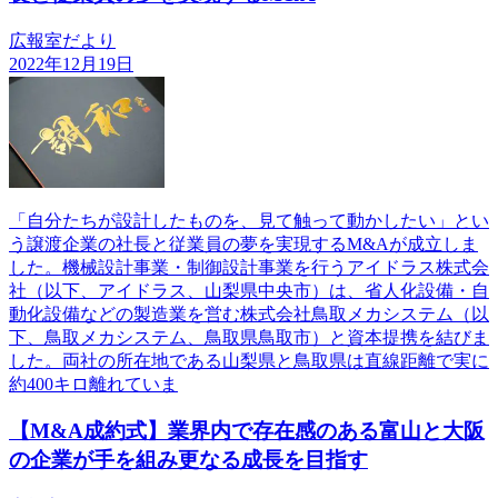
広報室だより
2022年12月19日
「自分たちが設計したものを、見て触って動かしたい」とい
う譲渡企業の社長と従業員の夢を実現するM&Aが成立しま
した。機械設計事業・制御設計事業を行うアイドラス株式会
社（以下、アイドラス、山梨県中央市）は、省人化設備・自
動化設備などの製造業を営む株式会社鳥取メカシステム（以
下、鳥取メカシステム、鳥取県鳥取市）と資本提携を結びま
した。両社の所在地である山梨県と鳥取県は直線距離で実に
約400キロ離れていま
【M&A成約式】業界内で存在感のある富山と大阪
の企業が手を組み更なる成長を目指す