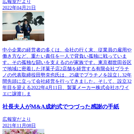
広報室だより
2022年04月21日
中小企業の経営者の多くは、会社の行く末、従業員の雇用や
働き方など、重たい責任を一人で背負い孤独に戦っていま
す。その孤独な闘いを支えるのが家族です。東京都世田谷区
で地域に密着した洋菓子店2店舗を経営する有限会社プラチ
ノの代表取締役田勢克也氏は、25歳でプラチノを設立し32年
間先頭に立って会社経営を行ってきました。そして、設立32
年目を迎える2022年4月11日、製菓メーカー株式会社ホワイ
エに譲渡しま
社長夫人がM&A成約式でつづった感謝の手紙
広報室だより
2021年11月08日