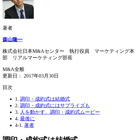
著者
森山隆一
株式会社日本M&Aセンター 執行役員 マーケティング本
部 リアルマーケティング部長
M&A全般
更新日：
2017年03月30日
⽬次
1.
調印・成約式は結婚式
2.
調印・成約式にはサプライズも
3.
人を動かす、調印・成約式ムービー
4.
最後に
4-1.
著者
調印・成約式は結婚式