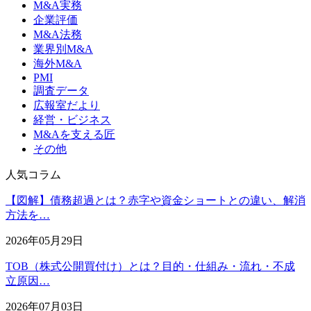
M&A実務
企業評価
M&A法務
業界別M&A
海外M&A
PMI
調査データ
広報室だより
経営・ビジネス
M&Aを支える匠
その他
人気コラム
【図解】債務超過とは？赤字や資金ショートとの違い、解消
方法を…
2026年05月29日
TOB（株式公開買付け）とは？目的・仕組み・流れ・不成
立原因…
2026年07月03日