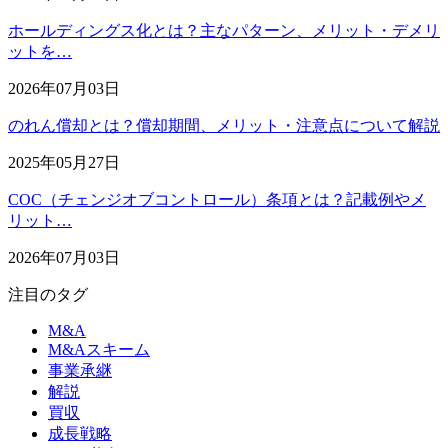
ホールディングス化とは？主なパターン、メリット・デメリ
ットを…
2026年07月03日
のれん償却とは？償却期間、メリット・注意点について解説
2025年05月27日
COC（チェンジオブコントロール）条項とは？記載例やメ
リット…
2026年07月03日
注目のタグ
M&A
M&Aスキーム
事業承継
解説
買収
成長戦略