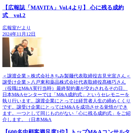
【広報誌「MAVITA」Vol.4より】 心に残る成約
式 vol.2
広報室だより
2024年11月12日
＜譲渡企業＞株式会社きちみ製麺代表取締役吉見光宣さん＜
譲受け企業＞八戸東和薬品株式会社代表取締役髙橋巧さん
（役職はM&A実行当時）最終契約書が交わされるその日、
日本M&Aセンターでは「M&A成約式」というセレモニーを
執り行います。譲渡企業にとっては経営者人生の締めくくり
です。譲受け企業にとってはM&Aを成功させる覚悟ができ
ます。一つとして同じものがない「心に残る成約式」をご紹
介します。（日本M&A
【600名中顧客満足度1位】トップM&Aコンサルタ