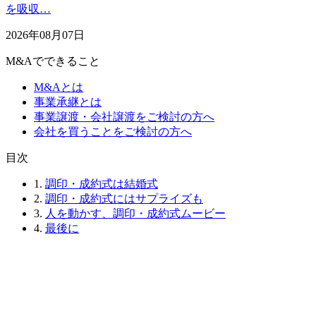
を吸収…
2026年08月07日
M&Aでできること
M&Aとは
事業承継とは
事業譲渡・会社譲渡をご検討の方へ
会社を買うことをご検討の方へ
⽬次
1.
調印・成約式は結婚式
2.
調印・成約式にはサプライズも
3.
人を動かす、調印・成約式ムービー
4.
最後に