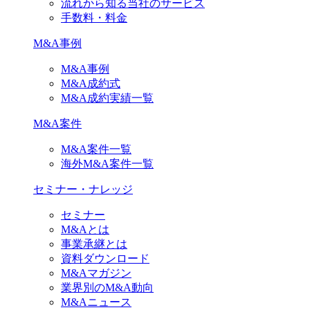
流れから知る当社のサービス
手数料・料金
M&A事例
M&A事例
M&A成約式
M&A成約実績一覧
M&A案件
M&A案件一覧
海外M&A案件一覧
セミナー・ナレッジ
セミナー
M&Aとは
事業承継とは
資料ダウンロード
M&Aマガジン
業界別のM&A動向
M&Aニュース