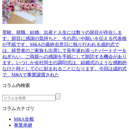
受験、就職、結婚、出産と人生には数々の節目が存在しま
す。節目に感謝の気持ちと、今の思いや願いを伝える代表格
が手紙です。M&Aの最終合意日に執り行われる成約式で
は、経営者のご家族も出席して長年連れ添ったパートナーを
ねぎらい、ご両親への感謝を手紙にして朗読する機会があり
ます。いつしか会社同士の調印式は、結婚式のような感動的
なひと時として心に刻まれることになります。今回は成約式
で、M&Aで事業譲渡された
コラム内検索
コラムカテゴリ
M&A全般
事業承継