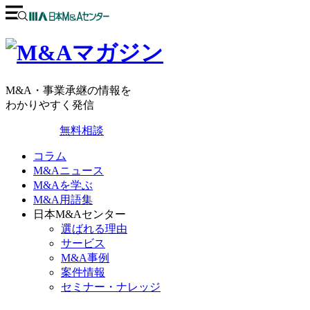
M&A・事業承継の情報を
わかりやすく発信
無料相談
コラム
M&Aニュース
M&Aを学ぶ
M&A用語集
日本M&Aセンター
選ばれる理由
サービス
M&A事例
案件情報
セミナー・ナレッジ