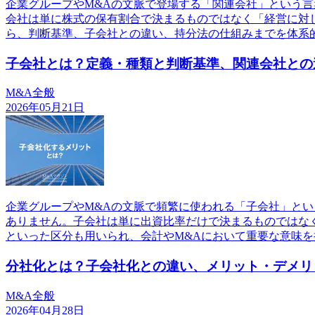
企業グループやM&Aの文脈で登場する「関連会社」という
会社は単に株式の保有割合で決まるものではなく「経営に対
ら、判断基準、子会社との違い、持分法の仕組みまでを体系
子会社とは？定義・種類と判断基準、関連会社との
M&A全般
2026年05月21日
企業グループやM&Aの文脈で頻繁に使われる「子会社」と
ありません。子会社は単に出資比率だけで決まるものではな
といった区分も用いられ、会計やM&Aにおいて重要な意味を
分社化とは？子会社化との違い、メリット・デメリ
M&A全般
2026年04月28日