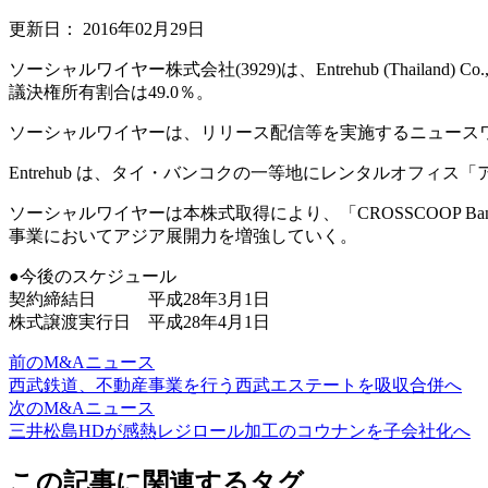
更新日：
2016年02月29日
ソーシャルワイヤー株式会社(3929)は、Entrehub (Thaila
議決権所有割合は49.0％。
ソーシャルワイヤーは、リリース配信等を実施するニュース
Entrehub は、タイ・バンコクの一等地にレンタルオフ
ソーシャルワイヤーは本株式取得により、「CROSSCOOP 
事業においてアジア展開力を増強していく。
●今後のスケジュール
契約締結日 平成28年3月1日
株式譲渡実行日 平成28年4月1日
前のM&Aニュース
西武鉄道、不動産事業を行う西武エステートを吸収合併へ
次のM&Aニュース
三井松島HDが感熱レジロール加工のコウナンを子会社化へ
この記事に関連するタグ