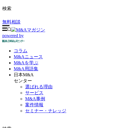
検索
無料相談
powered by
コラム
M&A
ニュース
M&Aを
学ぶ
M&A
用語集
日本M&A
センター
選ばれる理由
サービス
M&A事例
案件情報
セミナー・ナレッジ