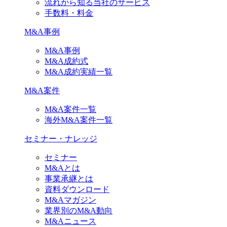
流れから知る当社のサービス
手数料・料金
M&A事例
M&A事例
M&A成約式
M&A成約実績一覧
M&A案件
M&A案件一覧
海外M&A案件一覧
セミナー・ナレッジ
セミナー
M&Aとは
事業承継とは
資料ダウンロード
M&Aマガジン
業界別のM&A動向
M&Aニュース