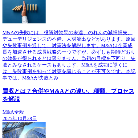
M&Aの失敗には、投資対効果の未達、のれんの減損損失、
デューデリジェンスの不備、人材流出などがあります。原因
や失敗事例を通して、対策法を解説します。M&Aは企業成
長を加速させる成長戦略の一つですが、必ずしも期待どおり
の効果が得られるとは限りません。当初の目標を下回り、失
敗とみなされるケースもあります。M&Aを成功に導くに
は、失敗事例を知って対策を講じることが不可欠です。本記
事では、M&Aが失敗とみ
買収とは？合併やM&Aとの違い、種類、プロセス
を解説
M&A全般
2025年10月28日