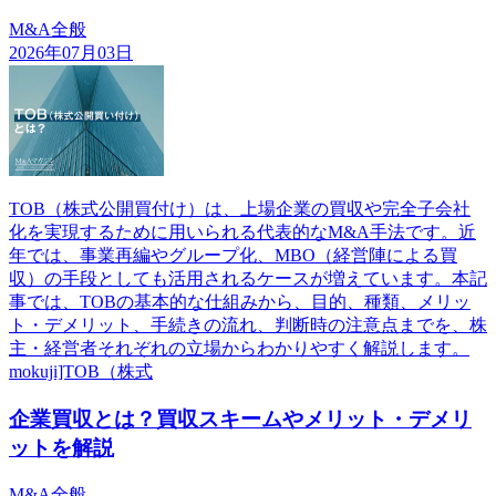
M&A全般
2026年07月03日
TOB（株式公開買付け）は、上場企業の買収や完全子会社
化を実現するために用いられる代表的なM&A手法です。近
年では、事業再編やグループ化、MBO（経営陣による買
収）の手段としても活用されるケースが増えています。本記
事では、TOBの基本的な仕組みから、目的、種類、メリッ
ト・デメリット、手続きの流れ、判断時の注意点までを、株
主・経営者それぞれの立場からわかりやすく解説します。
mokuji]TOB（株式
企業買収とは？買収スキームやメリット・デメリ
ットを解説
M&A全般