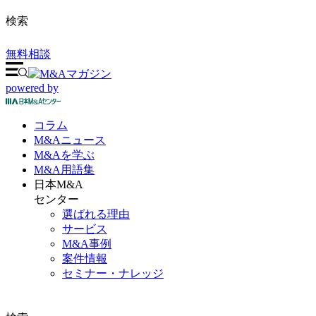
検索
無料相談
powered by
コラム
M&A
ニュース
M&Aを
学ぶ
M&A
用語集
日本M&A
センター
選ばれる理由
サービス
M&A事例
案件情報
セミナー・ナレッジ