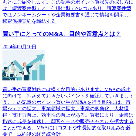
もとにご紹介します。この記事のポイント買収先の探し方に
は「譲渡案件型」と「仕掛け型」の2つがあり、譲渡案件型
ではノンネームシートや企業概要書を通じて情報を開示し、
秘密保持契約を締結する
買い手にとってのM&A。目的や留意点とは？
2024年09月10日
買い手の買収戦略には様々な目的があります。M&Aの成功
に向けて、押さえておきたいポイントを確認していきましょ
う。この記事のポイント買い手がM&Aを行う目的には、市
場シェアの拡大、事業領域の拡大、事業の多角化、人材獲
得・技術力向上、効率性の向上がある。買収により、企業は
迅速に成長を加速し、顧客ベースや販売チャネルを拡大する
ことができる。M&Aにはコストや中長期的な取り組みが必
要で、成約後の経営統合計