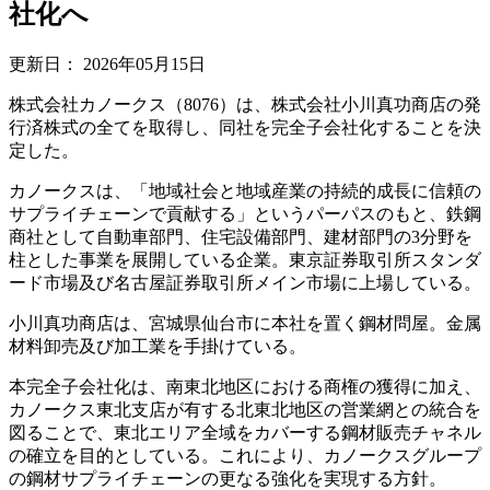
社化へ
更新日：
2026年05月15日
株式会社カノークス（8076）は、株式会社小川真功商店の発
行済株式の全てを取得し、同社を完全子会社化することを決
定した。
カノークスは、「地域社会と地域産業の持続的成長に信頼の
サプライチェーンで貢献する」というパーパスのもと、鉄鋼
商社として自動車部門、住宅設備部門、建材部門の3分野を
柱とした事業を展開している企業。東京証券取引所スタンダ
ード市場及び名古屋証券取引所メイン市場に上場している。
小川真功商店は、宮城県仙台市に本社を置く鋼材問屋。金属
材料卸売及び加工業を手掛けている。
本完全子会社化は、南東北地区における商権の獲得に加え、
カノークス東北支店が有する北東北地区の営業網との統合を
図ることで、東北エリア全域をカバーする鋼材販売チャネル
の確立を目的としている。これにより、カノークスグループ
の鋼材サプライチェーンの更なる強化を実現する方針。