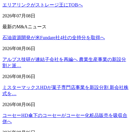
エリアリンクがストレージ王にTOBへ
2026年07月08日
最新のM&Aニュース
石油資源開発が米Fundare社4社の全持分を取得へ
2026年08月06日
アルプス技研が連結子会社を再編へ 農業生産事業の新設分
割と派…
2026年08月06日
ミスターマックスHDが菓子専門店事業を新設分割 新会社株
式を…
2026年08月06日
コーセーHD傘下のコーセーがコーセー化粧品販売を吸収合
併へ