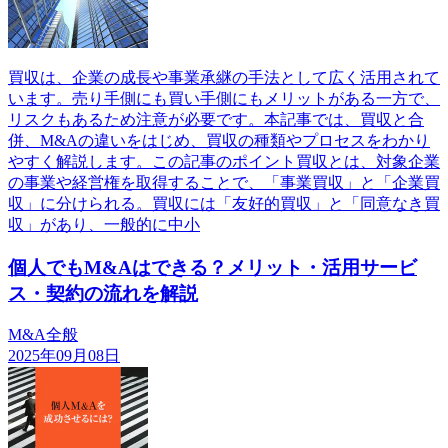
買収は、企業の成長や事業承継の手法として広く活用されて
います。売り手側にも買い手側にもメリットがある一方で、
リスクもあるため注意が必要です。本記事では、買収と合
併、M&Aの違いをはじめ、買収の種類やプロセスをわかり
やすく解説します。この記事のポイント買収とは、対象企業
の事業や経営権を取得することで、「事業買収」と「企業買
収」に分けられる。買収には「友好的買収」と「同意なき買
収」があり、一般的に中小
個人でもM&Aはできる？メリット・活用サービ
ス・契約の流れを解説
M&A全般
2025年09月08日