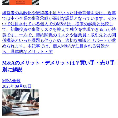
経営者の高齢化や後継者不足といった社会背景を受け、近年
では中小企業の事業承継が深刻な課題となっています。その
中で注目されている個人でのM&Aは、従来の起業と比較し
て、初期投資や事業リスクを抑えて独立を実現できる点が特
徴です。一方で、契約関係のリスクや従業員・取引先との関
係構築といった課題も伴うため、適切な知識とサポートが求
められます。本記事では、個人M&Aが注目される背景か
ら、具体的なメリット・デ
M&Aのメリット・デメリットは？買い手・売り手
別に解説
M&A全般
2025年09月08日