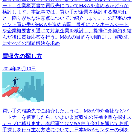
ート、企業概要書で買収先についてM&Aを進めるかどうか
検討します。本記事では、買い手が企業を検討する際流れ
と、陥りがちな注意点についてご紹介します。この記事のポ
イント買い手がM&Aを進める際、最初にノンネームシート
や企業概要書を通じて対象企業を検討し、提携仲介契約を結
んだ後に質疑応答を行う。M&Aの目的を明確にし、買収先
にすべての問題解決を求め
買収先の探し方
2024年09月10日
買い手の相談先でご紹介したように、M&A仲介会社などパ
ートナーを選定したら、いよいよ買収先の候補企業を探すス
テップに移ります。本記事ではM&A仲介会社を通じてお相
手探しを行う主な方法について、日本M&Aセンターの例を