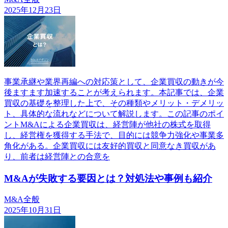
2025年12月23日
事業承継や業界再編への対応策として、企業買収の動きが今
後ますます加速することが考えられます。本記事では、企業
買収の基礎を整理した上で、その種類やメリット・デメリッ
ト、具体的な流れなどについて解説します。この記事のポイ
ントM&Aによる企業買収は、経営陣が他社の株式を取得
し、経営権を獲得する手法で、目的には競争力強化や事業多
角化がある。企業買収には友好的買収と同意なき買収があ
り、前者は経営陣との合意を
M&Aが失敗する要因とは？対処法や事例も紹介
M&A全般
2025年10月31日