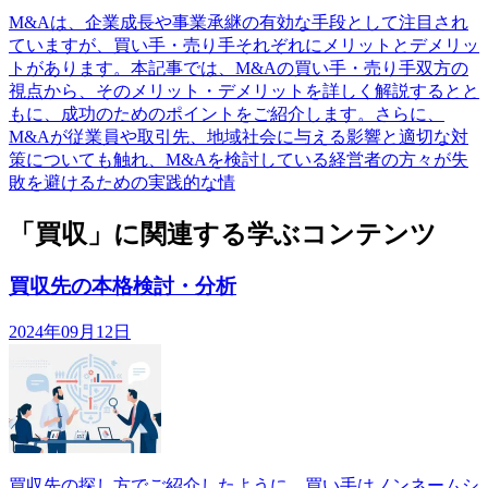
M&Aは、企業成長や事業承継の有効な手段として注目され
ていますが、買い手・売り手それぞれにメリットとデメリッ
トがあります。本記事では、M&Aの買い手・売り手双方の
視点から、そのメリット・デメリットを詳しく解説するとと
もに、成功のためのポイントをご紹介します。さらに、
M&Aが従業員や取引先、地域社会に与える影響と適切な対
策についても触れ、M&Aを検討している経営者の方々が失
敗を避けるための実践的な情
「買収」に関連する学ぶコンテンツ
買収先の本格検討・分析
2024年09月12日
買収先の探し方でご紹介したように、買い手はノンネームシ