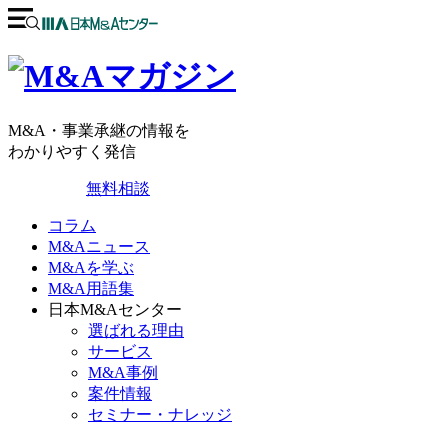
M&A・事業承継の情報を
わかりやすく発信
無料相談
コラム
M&Aニュース
M&Aを学ぶ
M&A用語集
日本M&Aセンター
選ばれる理由
サービス
M&A事例
案件情報
セミナー・ナレッジ