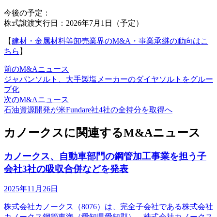
今後の予定：
株式譲渡実行日：2026年7月1日（予定）
【
建材・金属材料等卸売業界のM&A・事業承継の動向はこ
ちら
】
前のM&Aニュース
ジャパンソルト、大手製塩メーカーのダイヤソルトをグルー
プ化
次のM&Aニュース
石油資源開発が米Fundare社4社の全持分を取得へ
カノークスに関連するM&Aニュース
カノークス、自動車部門の鋼管加工事業を担う子
会社3社の吸収合併などを発表
2025年11月26日
株式会社カノークス（8076）は、完全子会社である株式会社
カノークス鋼管東海（愛知県愛知郡）、株式会社カノークス