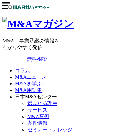
M&A・事業承継の情報を
わかりやすく発信
無料相談
コラム
M&Aニュース
M&Aを学ぶ
M&A用語集
日本M&Aセンター
選ばれる理由
サービス
M&A事例
案件情報
セミナー・ナレッジ