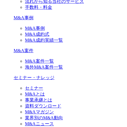
流れから知る当社のサービス
手数料・料金
M&A事例
M&A事例
M&A成約式
M&A成約実績一覧
M&A案件
M&A案件一覧
海外M&A案件一覧
セミナー・ナレッジ
セミナー
M&Aとは
事業承継とは
資料ダウンロード
M&Aマガジン
業界別のM&A動向
M&Aニュース