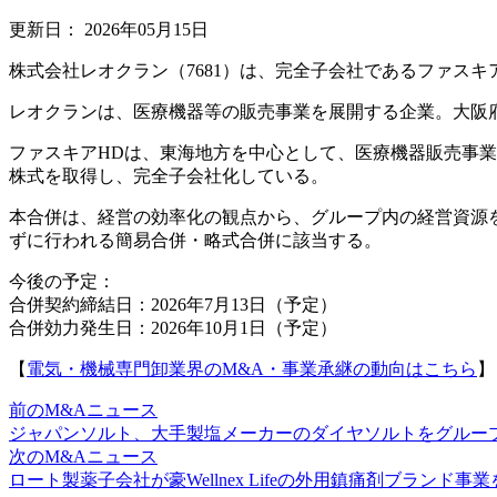
更新日：
2026年05月15日
株式会社レオクラン（7681）は、完全子会社であるファス
レオクランは、医療機器等の販売事業を展開する企業。大阪
ファスキアHDは、東海地方を中心として、医療機器販売事業
株式を取得し、完全子会社化している。
本合併は、経営の効率化の観点から、グループ内の経営資源
ずに行われる簡易合併・略式合併に該当する。
今後の予定：
合併契約締結日：2026年7月13日（予定）
合併効力発生日：2026年10月1日（予定）
【
電気・機械専門卸業界のM&A・事業承継の動向はこちら
】
前のM&Aニュース
ジャパンソルト、大手製塩メーカーのダイヤソルトをグルー
次のM&Aニュース
ロート製薬子会社が豪Wellnex Lifeの外用鎮痛剤ブランド事