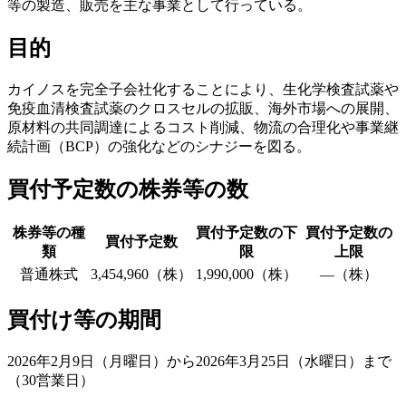
等の製造、販売を主な事業として行っている。
目的
カイノスを完全子会社化することにより、生化学検査試薬や
免疫血清検査試薬のクロスセルの拡販、海外市場への展開、
原材料の共同調達によるコスト削減、物流の合理化や事業継
続計画（BCP）の強化などのシナジーを図る。
買付予定数の株券等の数
株券等の種
買付予定数の下
買付予定数の
買付予定数
類
限
上限
普通株式
3,454,960（株）
1,990,000（株）
―（株）
買付け等の期間
2026年2月9日（月曜日）から2026年3月25日（水曜日）まで
（30営業日）