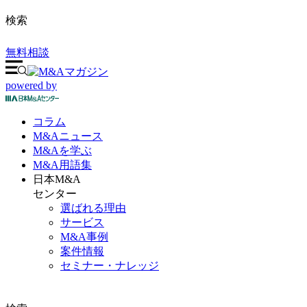
検索
無料相談
powered by
コラム
M&A
ニュース
M&Aを
学ぶ
M&A
用語集
日本M&A
センター
選ばれる理由
サービス
M&A事例
案件情報
セミナー・ナレッジ