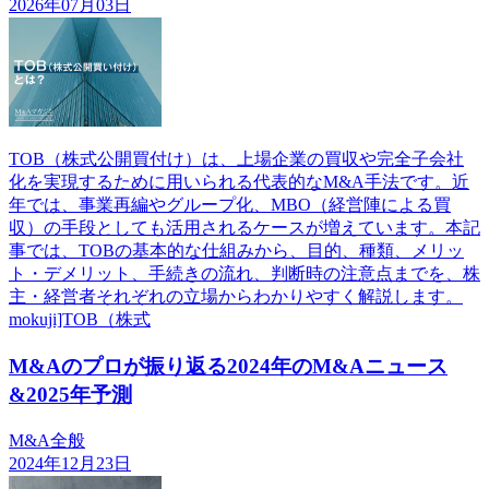
2026年07月03日
TOB（株式公開買付け）は、上場企業の買収や完全子会社
化を実現するために用いられる代表的なM&A手法です。近
年では、事業再編やグループ化、MBO（経営陣による買
収）の手段としても活用されるケースが増えています。本記
事では、TOBの基本的な仕組みから、目的、種類、メリッ
ト・デメリット、手続きの流れ、判断時の注意点までを、株
主・経営者それぞれの立場からわかりやすく解説します。
mokuji]TOB（株式
M&Aのプロが振り返る2024年のM&Aニュース
&2025年予測
M&A全般
2024年12月23日