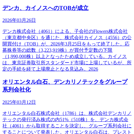
デンカ、カイノスへのTOBが成立
2026年03月26日
デンカ株式会社（4061）による、子会社のFlowers株式会社
（東京都中央区）を通じた、株式会社カイノス（4556）の公
開買付け（TOB）が、2026年3月25日をもって終了した。応
募株券等の総数（3,223,919株）が買付予定数の下限
（1,990,000株）以上となったため成立している。カイノス
は、東京証券取引所スタンダード市場に上場しているが、所
定の手続を経て上場廃止となる見込み。2026
オリエンタル白石、デンカリノテックをグループ
系列会社化
2025年03月12日
オリエンタル白石株式会社（1786）は、株式会社デンカリノ
テックの発行済み株式の内51%（510株）を、デンカ株式会
社（4061）から取得することを決定し、グループ系列会社に
することについて発表した。オリエンタル白石は、プレスト