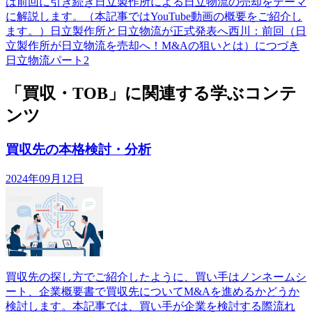
は前回に引き続き日立製作所による日立物流の売却をテーマ
に解説します。（本記事ではYouTube動画の概要をご紹介し
ます。）日立製作所と日立物流が正式発表へ西川：前回（日
立製作所が日立物流を売却へ！M&Aの狙いとは）につづき
日立物流パート2
「買収・TOB」に関連する学ぶコンテ
ンツ
買収先の本格検討・分析
2024年09月12日
買収先の探し方でご紹介したように、買い手はノンネームシ
ート、企業概要書で買収先についてM&Aを進めるかどうか
検討します。本記事では、買い手が企業を検討する際流れ