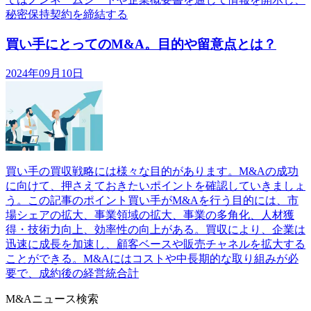
秘密保持契約を締結する
買い手にとってのM&A。目的や留意点とは？
2024年09月10日
買い手の買収戦略には様々な目的があります。M&Aの成功
に向けて、押さえておきたいポイントを確認していきましょ
う。この記事のポイント買い手がM&Aを行う目的には、市
場シェアの拡大、事業領域の拡大、事業の多角化、人材獲
得・技術力向上、効率性の向上がある。買収により、企業は
迅速に成長を加速し、顧客ベースや販売チャネルを拡大する
ことができる。M&Aにはコストや中長期的な取り組みが必
要で、成約後の経営統合計
M&Aニュース検索