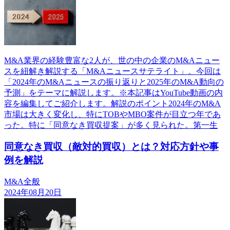
M&A業界の経験豊富な2人が、世の中の企業のM&Aニュー
スを紐解き解説する「M&Aニュースサテライト」。今回は
「2024年のM&Aニュースの振り返りと2025年のM&A動向の
予測」をテーマに解説します。※本記事はYouTube動画の内
容を編集してご紹介します。解説のポイント2024年のM&A
市場は大きく変化し、特にTOBやMBO案件が目立つ年であ
った。特に「同意なき買収提案」が多く見られた。第一生
同意なき買収（敵対的買収）とは？対応方針や事
例を解説
M&A全般
2024年08月20日