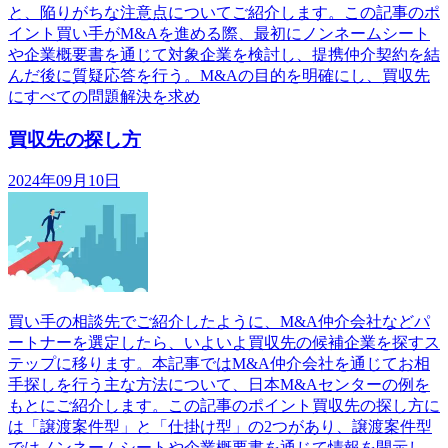
と、陥りがちな注意点についてご紹介します。この記事のポ
イント買い手がM&Aを進める際、最初にノンネームシート
や企業概要書を通じて対象企業を検討し、提携仲介契約を結
んだ後に質疑応答を行う。M&Aの目的を明確にし、買収先
にすべての問題解決を求め
買収先の探し方
2024年09月10日
買い手の相談先でご紹介したように、M&A仲介会社などパ
ートナーを選定したら、いよいよ買収先の候補企業を探すス
テップに移ります。本記事ではM&A仲介会社を通じてお相
手探しを行う主な方法について、日本M&Aセンターの例を
もとにご紹介します。この記事のポイント買収先の探し方に
は「譲渡案件型」と「仕掛け型」の2つがあり、譲渡案件型
ではノンネームシートや企業概要書を通じて情報を開示し、