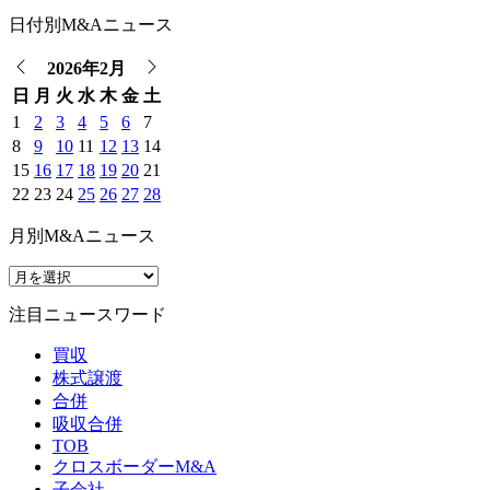
日付別M&Aニュース
2026年2月
日
月
火
水
木
金
土
1
2
3
4
5
6
7
8
9
10
11
12
13
14
15
16
17
18
19
20
21
22
23
24
25
26
27
28
月別M&Aニュース
注目ニュースワード
買収
株式譲渡
合併
吸収合併
TOB
クロスボーダーM&A
子会社