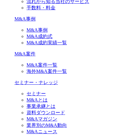
流れから知る当社のサービス
手数料・料金
M&A事例
M&A事例
M&A成約式
M&A成約実績一覧
M&A案件
M&A案件一覧
海外M&A案件一覧
セミナー・ナレッジ
セミナー
M&Aとは
事業承継とは
資料ダウンロード
M&Aマガジン
業界別のM&A動向
M&Aニュース