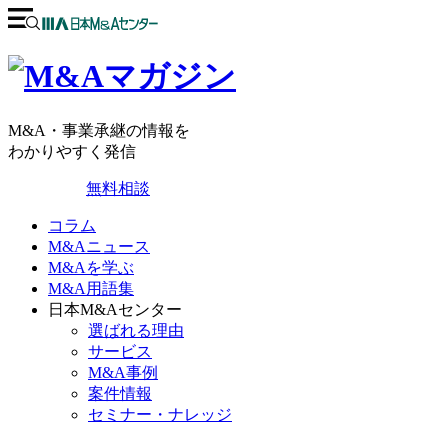
M&A・事業承継の情報を
わかりやすく発信
無料相談
コラム
M&Aニュース
M&Aを学ぶ
M&A用語集
日本M&Aセンター
選ばれる理由
サービス
M&A事例
案件情報
セミナー・ナレッジ