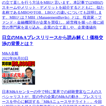
の立て直しを行う方法をMBIと言います。本記事ではMBIの
スキームやメリット・デメリットを紹介するとともに、似た
名称であるMBOやTOB、LBOとの違いについても説明しま
す。MBIとは？MBI（ManagementBuyIn）とは、投資家・フ
ァンド・金融機関等が企業を買収し、経営権を握った後に経
営の専門家を送り込み、企業の立て直しや、企業価値向
日立のM&Aプレスリリースから読み解く！価格交
渉の背景とは？
M&A全般
2022年06月03日
日本M&Aセンターの中で特に業界での経験豊富な二人のス
ペシャリストが、世の中の企業のM&Aの動き、プレスリリ
ースを中心に解説する「M&Aニュースサテライト」。今回