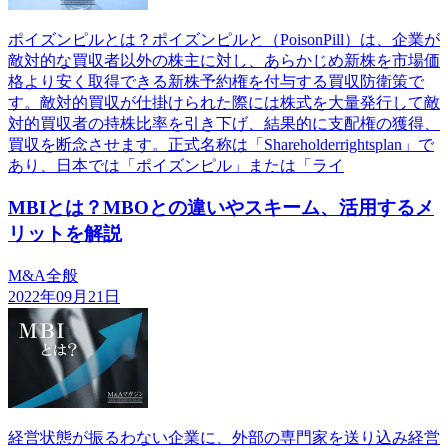
ポイズンピルとは？ポイズンピルと（PoisonPill）は、企業が
敵対的な買収者以外の株主に対し、あらかじめ新株を市場価
格より安く取得できる新株予約権を付与する買収防衛策で
す。敵対的買収が仕掛けられた際には株式を大量発行して敵
対的買収者の持株比率を引き下げ、結果的に支配権の獲得、
買収を断念させます。正式名称は「Shareholderrightsplan」で
あり、日本では「ポイズンピル」または「ライ
MBIとは？MBOとの違いやスキーム、活用するメ
リットを解説
M&A全般
2022年09月21日
経営状態が振るわない企業に、外部の専門家を送り込み経営