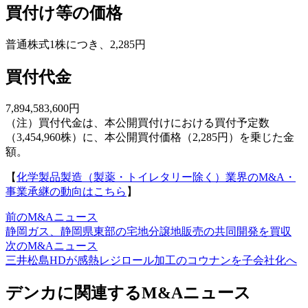
買付け等の価格
普通株式1株につき、2,285円
買付代金
7,894,583,600円
（注）買付代金は、本公開買付けにおける買付予定数
（3,454,960株）に、本公開買付価格（2,285円）を乗じた金
額。
【
化学製品製造（製薬・トイレタリー除く）業界のM&A・
事業承継の動向はこちら
】
前のM&Aニュース
静岡ガス、静岡県東部の宅地分譲地販売の共同開発を買収
次のM&Aニュース
三井松島HDが感熱レジロール加工のコウナンを子会社化へ
デンカに関連するM&Aニュース