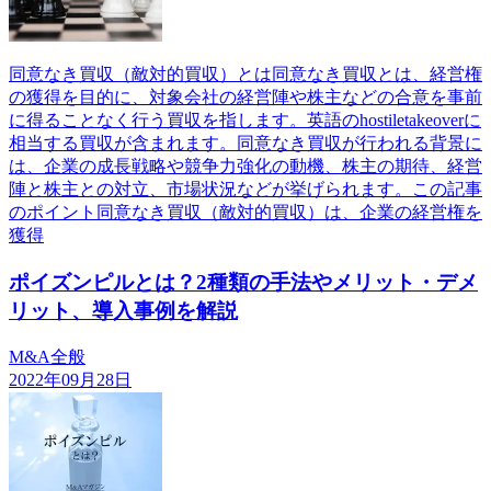
同意なき買収（敵対的買収）とは同意なき買収とは、経営権
の獲得を目的に、対象会社の経営陣や株主などの合意を事前
に得ることなく行う買収を指します。英語のhostiletakeoverに
相当する買収が含まれます。同意なき買収が行われる背景に
は、企業の成長戦略や競争力強化の動機、株主の期待、経営
陣と株主との対立、市場状況などが挙げられます。この記事
のポイント同意なき買収（敵対的買収）は、企業の経営権を
獲得
ポイズンピルとは？2種類の手法やメリット・デメ
リット、導入事例を解説
M&A全般
2022年09月28日