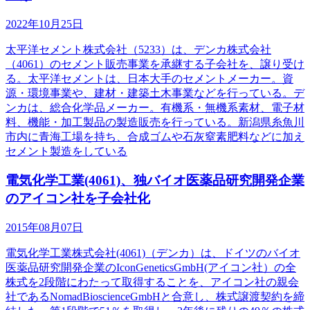
2022年10月25日
太平洋セメント株式会社（5233）は、デンカ株式会社
（4061）のセメント販売事業を承継する子会社を、譲り受け
る。太平洋セメントは、日本大手のセメントメーカー。資
源・環境事業や、建材・建築土木事業などを行っている。デ
ンカは、総合化学品メーカー。有機系・無機系素材、電子材
料、機能・加工製品の製造販売を行っている。新潟県糸魚川
市内に青海工場を持ち、合成ゴムや石灰窒素肥料などに加え
セメント製造をしている
電気化学工業(4061)、独バイオ医薬品研究開発企業
のアイコン社を子会社化
2015年08月07日
電気化学工業株式会社(4061)（デンカ）は、ドイツのバイオ
医薬品研究開発企業のIconGeneticsGmbH(アイコン社）の全
株式を2段階にわたって取得することを、アイコン社の親会
社であるNomadBioscienceGmbHと合意し、株式譲渡契約を締