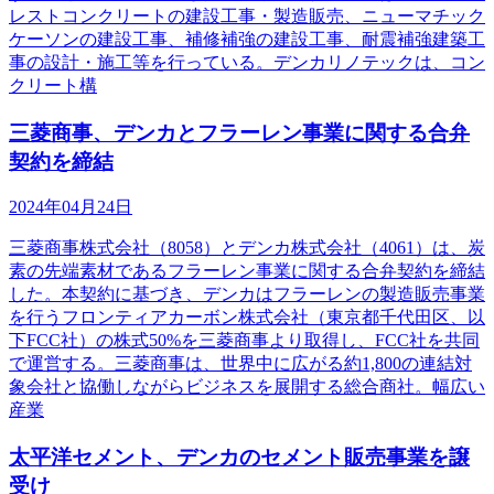
レストコンクリートの建設工事・製造販売、ニューマチック
ケーソンの建設工事、補修補強の建設工事、耐震補強建築工
事の設計・施工等を行っている。デンカリノテックは、コン
クリート構
三菱商事、デンカとフラーレン事業に関する合弁
契約を締結
2024年04月24日
三菱商事株式会社（8058）とデンカ株式会社（4061）は、炭
素の先端素材であるフラーレン事業に関する合弁契約を締結
した。本契約に基づき、デンカはフラーレンの製造販売事業
を行うフロンティアカーボン株式会社（東京都千代田区、以
下FCC社）の株式50%を三菱商事より取得し、FCC社を共同
で運営する。三菱商事は、世界中に広がる約1,800の連結対
象会社と協働しながらビジネスを展開する総合商社。幅広い
産業
太平洋セメント、デンカのセメント販売事業を譲
受け