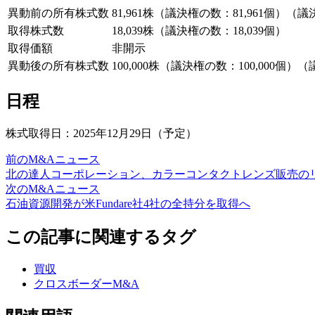
異動前の所有株式数
81,961株（議決権の数：81,961個）（
取得株式数
18,039株（議決権の数：18,039個）
取得価額
非開示
異動後の所有株式数
100,000株（議決権の数：100,000個
日程
株式取得日：2025年12月29日（予定）
前のM&Aニュース
北の達人コーポレーション、カラーコンタクトレンズ販売の
次のM&Aニュース
石油資源開発が米Fundare社4社の全持分を取得へ
この記事に関連するタグ
買収
クロスボーダーM&A