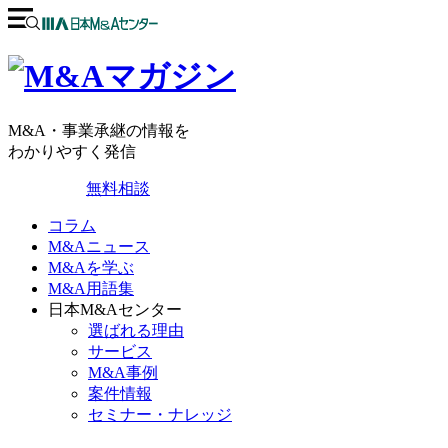
M&A・事業承継の情報を
わかりやすく発信
無料相談
コラム
M&Aニュース
M&Aを学ぶ
M&A用語集
日本M&Aセンター
選ばれる理由
サービス
M&A事例
案件情報
セミナー・ナレッジ