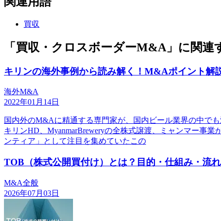
関連用語
買収
「買収・クロスボーダーM&A」に関連
キリンの海外事例から読み解く！M&Aポイント解
海外M&A
2022年01月14日
国内外のM&Aに精通する専門家が、国内ビール業界の中でも
キリンHD、MyanmarBreweryの全株式譲渡、ミャンマ
ンティア」として注目を集めていたこの
TOB（株式公開買付け）とは？目的・仕組み・流
M&A全般
2026年07月03日