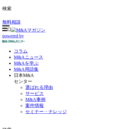
検索
無料相談
powered by
コラム
M&A
ニュース
M&Aを
学ぶ
M&A
用語集
日本M&A
センター
選ばれる理由
サービス
M&A事例
案件情報
セミナー・ナレッジ