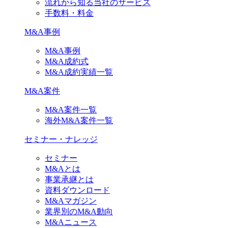
流れから知る当社のサービス
手数料・料金
M&A事例
M&A事例
M&A成約式
M&A成約実績一覧
M&A案件
M&A案件一覧
海外M&A案件一覧
セミナー・ナレッジ
セミナー
M&Aとは
事業承継とは
資料ダウンロード
M&Aマガジン
業界別のM&A動向
M&Aニュース