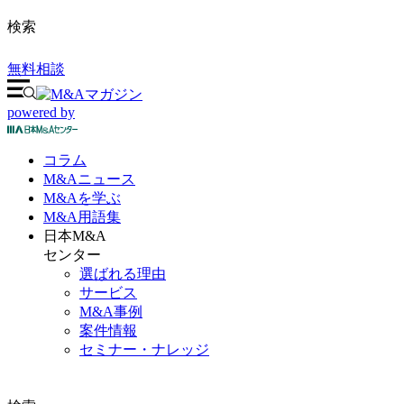
検索
無料相談
powered by
コラム
M&A
ニュース
M&Aを
学ぶ
M&A
用語集
日本M&A
センター
選ばれる理由
サービス
M&A事例
案件情報
セミナー・ナレッジ