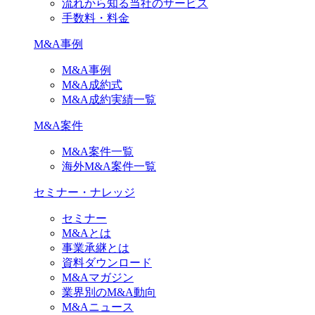
流れから知る当社のサービス
手数料・料金
M&A事例
M&A事例
M&A成約式
M&A成約実績一覧
M&A案件
M&A案件一覧
海外M&A案件一覧
セミナー・ナレッジ
セミナー
M&Aとは
事業承継とは
資料ダウンロード
M&Aマガジン
業界別のM&A動向
M&Aニュース