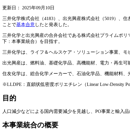
更新日：
2025年09月10日
三井化学株式会社（4183）、出光興産株式会社（5019）、
ことで
基本合意
したと発表した。
三井化学と出光興産の合弁会社である株式会社プライムポリマ
下：本事業統合）を目指す。
三井化学は、ライフ＆ヘルスケア・ソリューション事業、モ
出光興産は、燃料油、基礎化学品、高機能材、電力・再生可
住友化学は、総合化学メーカーで、石油化学品、機能材料、
※LLDPE：直鎖状低密度ポリエチレン（Linear Low-Density Poly
目的
人口減少などによる国内需要減少を見越し、PO事業と輸入
本事業統合の概要