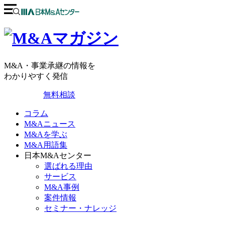
M&A・事業承継の情報を
わかりやすく発信
無料相談
コラム
M&Aニュース
M&Aを学ぶ
M&A用語集
日本M&Aセンター
選ばれる理由
サービス
M&A事例
案件情報
セミナー・ナレッジ