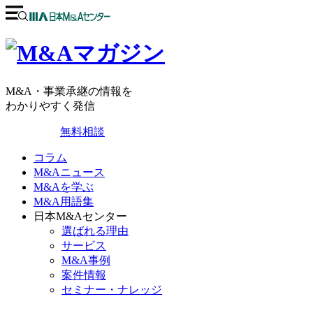
M&A・事業承継の情報を
わかりやすく発信
無料相談
コラム
M&Aニュース
M&Aを学ぶ
M&A用語集
日本M&Aセンター
選ばれる理由
サービス
M&A事例
案件情報
セミナー・ナレッジ