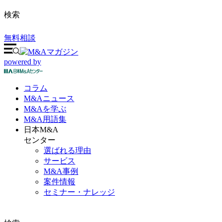
検索
無料相談
powered by
コラム
M&A
ニュース
M&Aを
学ぶ
M&A
用語集
日本M&A
センター
選ばれる理由
サービス
M&A事例
案件情報
セミナー・ナレッジ