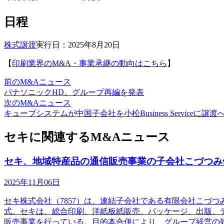
日程
株式譲渡
実行日：2025年8月20日
【
印刷業界のM&A・事業承継の動向はこちら
】
前のM&Aニュース
パナソニックHD、グループ再編を発表
次のM&Aニュース
キューブシステムが中国子会社を小松Business Serviceに譲渡
セキに関連するM&Aニュース
セキ、地域特産品の通信販売事業の子会社こづつみ
2025年11月06日
セキ株式会社（7857）は、連結子会社である有限会社こづ
式。セキは、総合印刷、洋紙板紙販売、パッケージ、出版、
販売事業を行っている。目的本合併により、グループ経営の