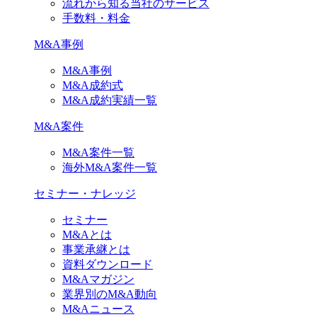
流れから知る当社のサービス
手数料・料金
M&A事例
M&A事例
M&A成約式
M&A成約実績一覧
M&A案件
M&A案件一覧
海外M&A案件一覧
セミナー・ナレッジ
セミナー
M&Aとは
事業承継とは
資料ダウンロード
M&Aマガジン
業界別のM&A動向
M&Aニュース