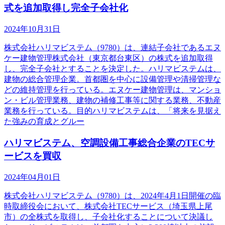
式を追加取得し完全子会社化
2024年10月31日
株式会社ハリマビステム（9780）は、連結子会社であるエヌ
ケー建物管理株式会社（東京都台東区）の株式を追加取得
し、完全子会社とすることを決定した。ハリマビステムは、
建物の総合管理企業。首都圏を中心に設備管理や清掃管理な
どの維持管理を行っている。エヌケー建物管理は、マンショ
ン・ビル管理業務、建物の補修工事等に関する業務、不動産
業務を行っている。目的ハリマビステムは、「将来を見据え
た強みの育成とグルー
ハリマビステム、空調設備工事総合企業のTECサ
ービスを買収
2024年04月01日
株式会社ハリマビステム（9780）は、2024年4月1日開催の臨
時取締役会において、株式会社TECサービス（埼玉県上尾
市）の全株式を取得し、子会社化することについて決議し