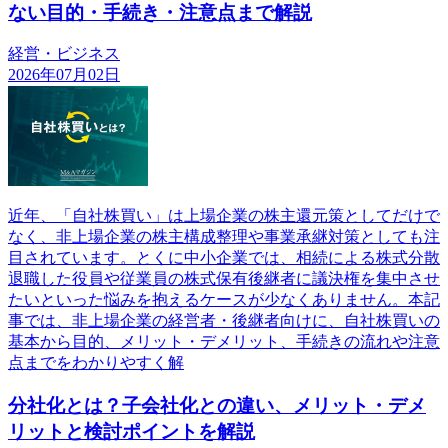
ない目的・手続き・注意点まで解説
経営・ビジネス
2026年07月02日
近年、「自社株買い」は上場企業の株主還元策としてだけで
なく、非上場企業の株主構成整理や事業承継対策としても注
目されています。とくに中小企業では、相続による株式分散
退職した役員や従業員の株式保有後継者に議決権を集中させ
たいといった悩みを抱えるケースが少なくありません。本記
事では、非上場企業の経営者・後継者向けに、自社株買いの
基本から目的、メリット・デメリット、手続きの流れや注意
点までをわかりやすく解
分社化とは？子会社化との違い、メリット・デメ
リットと検討ポイントを解説