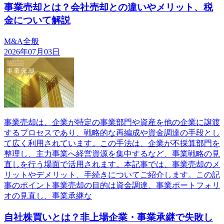
事業売却とは？会社売却との違いやメリット、税
金について解説
M&A全般
2026年07月03日
事業売却は、企業が特定の事業部門や資産を他の企業に譲渡
するプロセスであり、戦略的な再編成や資金調達の手段とし
て広く利用されています。この手法は、企業が不採算部門を
整理し、主力事業へ経営資源を集中するなど、事業戦略の見
直しを行う場面で活用されます。本記事では、事業売却のメ
リットやデメリット、手続きについてご紹介します。この記
事のポイント事業売却の目的は資金調達、事業ポートフォリ
オの見直し、事業承継な
自社株買いとは？非上場企業・事業承継で失敗し