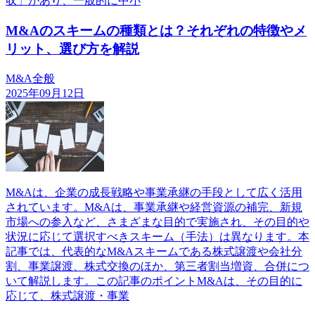
収」があり、一般的に中小
M&Aのスキームの種類とは？それぞれの特徴やメ
リット、選び方を解説
M&A全般
2025年09月12日
M&Aは、企業の成長戦略や事業承継の手段として広く活用
されています。M&Aは、事業承継や経営資源の補完、新規
市場への参入など、さまざまな目的で実施され、その目的や
状況に応じて選択すべきスキーム（手法）は異なります。本
記事では、代表的なM&Aスキームである株式譲渡や会社分
割、事業譲渡、株式交換のほか、第三者割当増資、合併につ
いて解説します。この記事のポイントM&Aは、その目的に
応じて、株式譲渡・事業