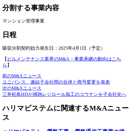
分割する事業内容
マンション管理事業
日程
吸収分割契約効力発生日：2025年4月1日（予定）
【
ビルメンテナンス業界のM&A・事業承継の動向はこち
ら
】
前のM&Aニュース
ユニバンス、連結子会社間の合併と商号変更を発表
次のM&Aニュース
三井松島HDが感熱レジロール加工のコウナンを子会社化へ
ハリマビステムに関連するM&Aニュー
ス