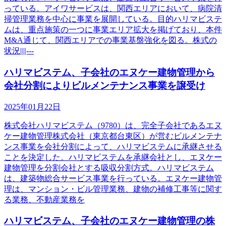
っている。アイワサービスは、関西エリアにおいて、病院清
掃管理業務を中心に事業を展開している。目的ハリマビステ
ムは、重点施策の一つに事業エリア拡大を掲げており、本件
M&A通じて、関西エリアでの事業基盤強化を図る。株式の
状況||||---
ハリマビステム、子会社のエヌケー建物管理から
会社分割によりビルメンテナンス事業を譲受け
2025年01月22日
株式会社ハリマビステム（9780）は、完全子会社であるエヌ
ケー建物管理株式会社（東京都台東区）が営むビルメンテナ
ンス事業を会社分割によって、ハリマビステムに承継させる
ことを決定した。ハリマビステムを承継会社とし、エヌケー
建物管理を分割会社とする吸収分割方式。ハリマビステム
は、建築物総合サービス事業を行っている。エヌケー建物管
理は、マンション・ビル管理業務、建物の補修工事等に関す
る業務、不動産業務を
ハリマビステム、子会社のエヌケー建物管理の株