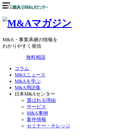
M&A・事業承継の情報を
わかりやすく発信
無料相談
コラム
M&Aニュース
M&Aを学ぶ
M&A用語集
日本M&Aセンター
選ばれる理由
サービス
M&A事例
案件情報
セミナー・ナレッジ