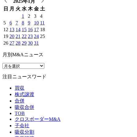
2025年1月
日
月
火
水
木
金
土
1
2
3
4
5
6
7
8
9
10
11
12
13
14
15
16
17
18
19
20
21
22
23
24
25
26
27
28
29
30
31
月別M&Aニュース
注目ニュースワード
買収
株式譲渡
合併
吸収合併
TOB
クロスボーダーM&A
子会社
吸収分割