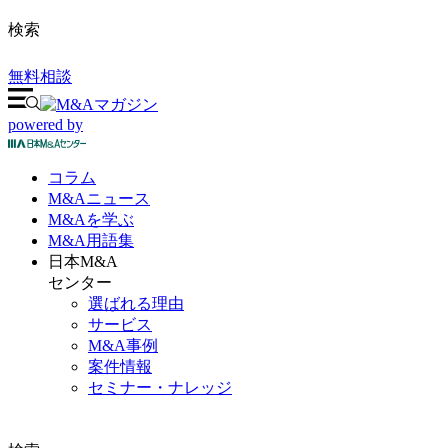
検索
無料相談
powered by
コラム
M&A
ニュース
M&Aを
学ぶ
M&A
用語集
日本M&A
センター
選ばれる理由
サービス
M&A事例
案件情報
セミナー・ナレッジ