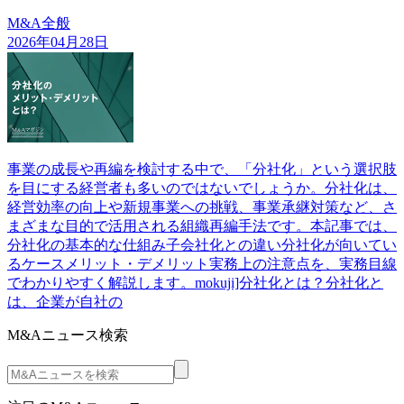
M&A全般
2026年04月28日
事業の成長や再編を検討する中で、「分社化」という選択肢
を目にする経営者も多いのではないでしょうか。分社化は、
経営効率の向上や新規事業への挑戦、事業承継対策など、さ
まざまな目的で活用される組織再編手法です。本記事では、
分社化の基本的な仕組み子会社化との違い分社化が向いてい
るケースメリット・デメリット実務上の注意点を、実務目線
でわかりやすく解説します。mokuji]分社化とは？分社化と
は、企業が自社の
M&Aニュース検索