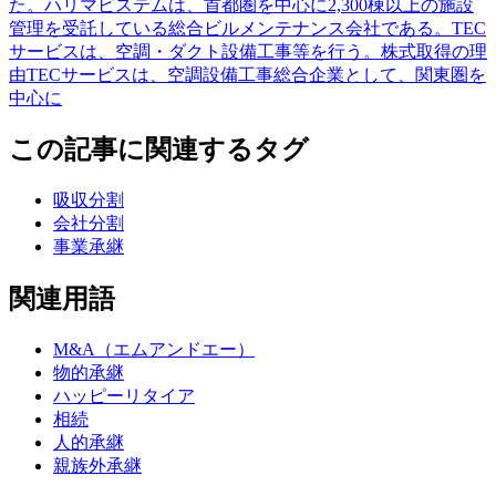
た。ハリマビステムは、首都圏を中心に2,300棟以上の施設
管理を受託している総合ビルメンテナンス会社である。TEC
サービスは、空調・ダクト設備工事等を行う。株式取得の理
由TECサービスは、空調設備工事総合企業として、関東圏を
中心に
この記事に関連するタグ
吸収分割
会社分割
事業承継
関連用語
M&A（エムアンドエー）
物的承継
ハッピーリタイア
相続
人的承継
親族外承継