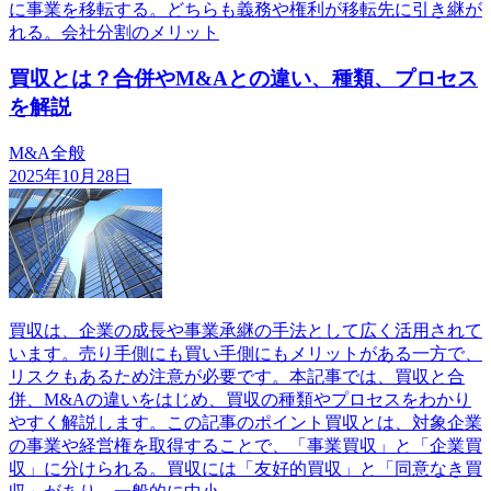
に事業を移転する。どちらも義務や権利が移転先に引き継が
れる。会社分割のメリット
買収とは？合併やM&Aとの違い、種類、プロセス
を解説
M&A全般
2025年10月28日
買収は、企業の成長や事業承継の手法として広く活用されて
います。売り手側にも買い手側にもメリットがある一方で、
リスクもあるため注意が必要です。本記事では、買収と合
併、M&Aの違いをはじめ、買収の種類やプロセスをわかり
やすく解説します。この記事のポイント買収とは、対象企業
の事業や経営権を取得することで、「事業買収」と「企業買
収」に分けられる。買収には「友好的買収」と「同意なき買