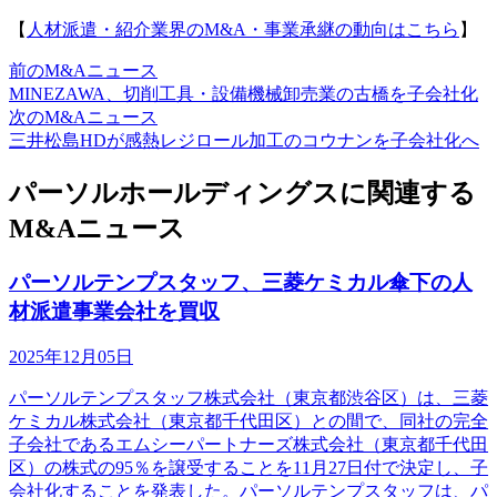
【
人材派遣・紹介業界のM&A・事業承継の動向はこちら
】
前のM&Aニュース
MINEZAWA、切削工具・設備機械卸売業の古橋を子会社化
次のM&Aニュース
三井松島HDが感熱レジロール加工のコウナンを子会社化へ
パーソルホールディングスに関連する
M&Aニュース
パーソルテンプスタッフ、三菱ケミカル傘下の人
材派遣事業会社を買収
2025年12月05日
パーソルテンプスタッフ株式会社（東京都渋谷区）は、三菱
ケミカル株式会社（東京都千代田区）との間で、同社の完全
子会社であるエムシーパートナーズ株式会社（東京都千代田
区）の株式の95％を譲受することを11月27日付で決定し、子
会社化することを発表した。パーソルテンプスタッフは、パ