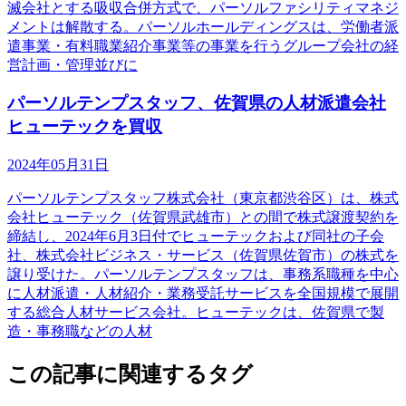
滅会社とする吸収合併方式で、パーソルファシリティマネジ
メントは解散する。パーソルホールディングスは、労働者派
遣事業・有料職業紹介事業等の事業を行うグループ会社の経
営計画・管理並びに
パーソルテンプスタッフ、佐賀県の人材派遣会社
ヒューテックを買収
2024年05月31日
パーソルテンプスタッフ株式会社（東京都渋谷区）は、株式
会社ヒューテック（佐賀県武雄市）との間で株式譲渡契約を
締結し、2024年6月3日付でヒューテックおよび同社の子会
社、株式会社ビジネス・サービス（佐賀県佐賀市）の株式を
譲り受けた。パーソルテンプスタッフは、事務系職種を中心
に人材派遣・人材紹介・業務受託サービスを全国規模で展開
する総合人材サービス会社。ヒューテックは、佐賀県で製
造・事務職などの人材
この記事に関連するタグ