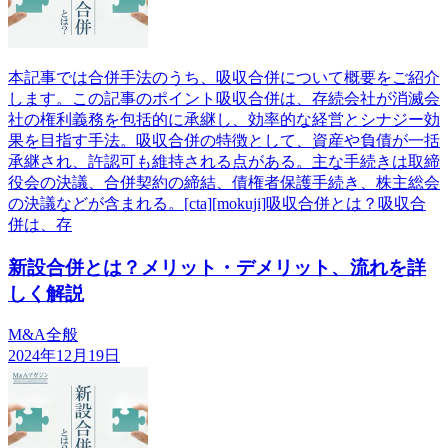
本記事では合併手法のうち、吸収合併について概要をご紹介
します。この記事のポイント吸収合併は、存続会社が消滅会
社の権利義務を包括的に承継し、効率的な経営とシナジー効
果を目指す手法。吸収合併の特徴として、資産や負債が一括
承継され、許認可も維持される点がある。主な手続きは取締
役会の決議、合併契約の締結、債権者保護手続き、株主総会
の決議などが含まれる。[cta][mokuji]吸収合併とは？吸収合
併は、存
新設合併とは？メリット・デメリット、流れを詳
しく解説
M&A全般
2024年12月19日