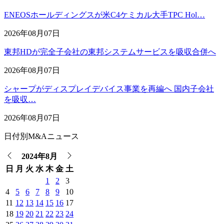
ENEOSホールディングスが米C4ケミカル大手TPC Hol…
2026年08月07日
東邦HDが完全子会社の東邦システムサービスを吸収合併へ
2026年08月07日
シャープがディスプレイデバイス事業を再編へ 国内子会社
を吸収…
2026年08月07日
日付別M&Aニュース
2024年8月
日
月
火
水
木
金
土
1
2
3
4
5
6
7
8
9
10
11
12
13
14
15
16
17
18
19
20
21
22
23
24