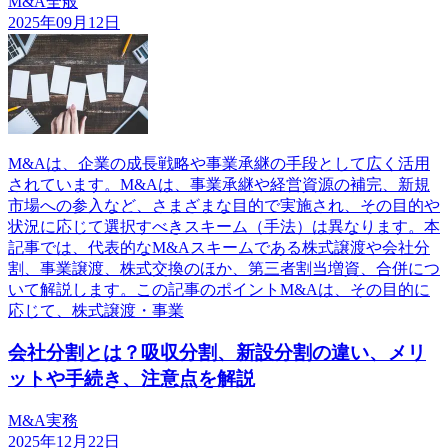
M&A全般
2025年09月12日
M&Aは、企業の成長戦略や事業承継の手段として広く活用
されています。M&Aは、事業承継や経営資源の補完、新規
市場への参入など、さまざまな目的で実施され、その目的や
状況に応じて選択すべきスキーム（手法）は異なります。本
記事では、代表的なM&Aスキームである株式譲渡や会社分
割、事業譲渡、株式交換のほか、第三者割当増資、合併につ
いて解説します。この記事のポイントM&Aは、その目的に
応じて、株式譲渡・事業
会社分割とは？吸収分割、新設分割の違い、メリ
ットや手続き、注意点を解説
M&A実務
2025年12月22日