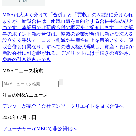
M&Aは大きく分けて「合併」と「買収」の2種類に分けられ
ますが、新設合併は、組織再編を目的とする合併手法のひと
つです。本記事では新設合併の概要をご紹介します。この記
事のポイント新設合併は、複数の企業が合併し新たな法人を
設立する手法で、コスト削減や生産性向上を目的とする。吸
収合併とは異なり、すべての法人格が消滅し、資産・負債が
新設会社に引き継がれる。デメリットには手続きの複雑さ、
免許の引き継ぎができ
M&Aニュース検索
注目のM&Aニュース
デンソーが完全子会社デンソークリエイトを吸収合併へ
2026年07月13日
フューチャーがMBOで非公開化へ