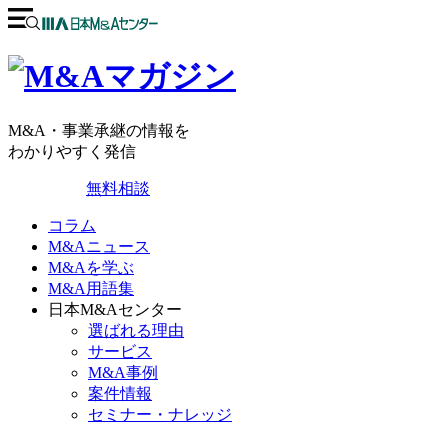
M&A・事業承継の情報を
わかりやすく発信
無料相談
コラム
M&Aニュース
M&Aを学ぶ
M&A用語集
日本M&Aセンター
選ばれる理由
サービス
M&A事例
案件情報
セミナー・ナレッジ