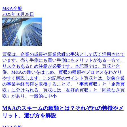
M&A全般
2025年10月28日
買収は、企業の成長や事業承継の手法として広く活用されて
います。売り手側にも買い手側にもメリットがある一方で、
リスクもあるため注意が必要です。本記事では、買収と合
併、M&Aの違いをはじめ、買収の種類やプロセスをわかり
やすく解説します。この記事のポイント買収とは、対象企業
の事業や経営権を取得することで、「事業買収」と「企業買
収」に分けられる。買収には「友好的買収」と「同意なき買
収」があり、一般的に中小
M&Aのスキームの種類とは？それぞれの特徴やメ
リット、選び方を解説