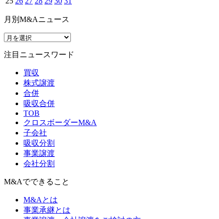
25
26
27
28
29
30
31
月別M&Aニュース
注目ニュースワード
買収
株式譲渡
合併
吸収合併
TOB
クロスボーダーM&A
子会社
吸収分割
事業譲渡
会社分割
M&Aでできること
M&Aとは
事業承継とは