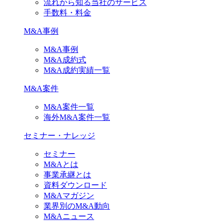
流れから知る当社のサービス
手数料・料金
M&A事例
M&A事例
M&A成約式
M&A成約実績一覧
M&A案件
M&A案件一覧
海外M&A案件一覧
セミナー・ナレッジ
セミナー
M&Aとは
事業承継とは
資料ダウンロード
M&Aマガジン
業界別のM&A動向
M&Aニュース