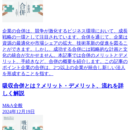
企業の合併は、競争が激化するビジネス環境において、成長
戦略の一環として注目されています。合併を通じて、企業は
資源の最適化や市場シェアの拡大、技術革新の促進を図るこ
とができます。しかし、成功する合併には戦略的な計画と文
化の統合が欠かせません。本記事では合併のメリットとデメ
リット、手続きなど、合併の概要を紹介します。この記事の
ポイント企業の合併は、2つ以上の企業が統合し新しい法人
を形成することを指す。
吸収合併とは？メリット・デメリット、流れを詳
しく解説
M&A全般
2024年12月19日