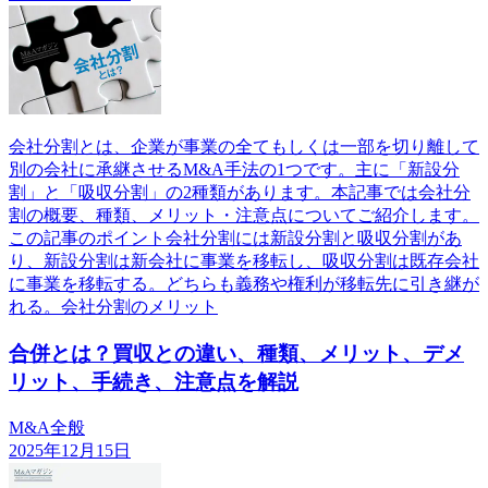
会社分割とは、企業が事業の全てもしくは一部を切り離して
別の会社に承継させるM&A手法の1つです。主に「新設分
割」と「吸収分割」の2種類があります。本記事では会社分
割の概要、種類、メリット・注意点についてご紹介します。
この記事のポイント会社分割には新設分割と吸収分割があ
り、新設分割は新会社に事業を移転し、吸収分割は既存会社
に事業を移転する。どちらも義務や権利が移転先に引き継が
れる。会社分割のメリット
合併とは？買収との違い、種類、メリット、デメ
リット、手続き、注意点を解説
M&A全般
2025年12月15日