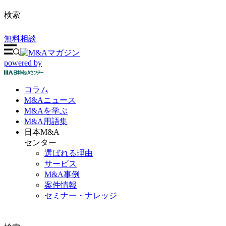
検索
無料相談
powered by
コラム
M&A
ニュース
M&Aを
学ぶ
M&A
用語集
日本M&A
センター
選ばれる理由
サービス
M&A事例
案件情報
セミナー・ナレッジ