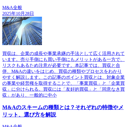
M&A全般
2025年10月28日
買収は、企業の成長や事業承継の手法として広く活用されて
います。売り手側にも買い手側にもメリットがある一方で、
リスクもあるため注意が必要です。本記事では、買収と合
併、M&Aの違いをはじめ、買収の種類やプロセスをわかり
やすく解説します。この記事のポイント買収とは、対象企業
の事業や経営権を取得することで、「事業買収」と「企業買
収」に分けられる。買収には「友好的買収」と「同意なき買
収」があり、一般的に中小
M&Aのスキームの種類とは？それぞれの特徴やメ
リット、選び方を解説
M&A全般