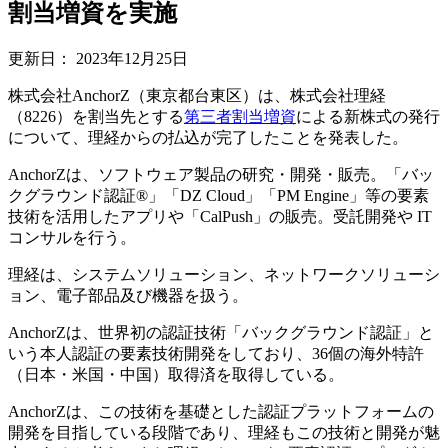
割当増資を実施
更新日：
2023年12月25日
株式会社AnchorZ（東京都台東区）は、株式会社理経
（8226）を割当先とする
第三者割当増資
による新株式の発行
について、理経からの払込が完了したことを発表した。
AnchorZは、ソフトウェア製品の研究・開発・販売。「バッ
クグラウンド認証®︎」「DZ Cloud」「PM Engine」等の要素
技術を活用したアプリや「CalPush」の販売。受託開発や IT
コンサルを行う。
理経は、システムソリューション、ネットワークソリューシ
ョン、電子部品及び機器を扱う。
AnchorZは、世界初の認証技術「バックグラウンド認証」と
いう本人認証の要素技術開発をしており、36個の海外特許
（日本・米国・中国）取得済を取得している。
AnchorZは、この技術を基礎とした認証プラットフォームの
開発を目指している段階であり、理経もこの技術と開発が魅