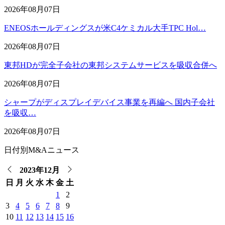
2026年08月07日
ENEOSホールディングスが米C4ケミカル大手TPC Hol…
2026年08月07日
東邦HDが完全子会社の東邦システムサービスを吸収合併へ
2026年08月07日
シャープがディスプレイデバイス事業を再編へ 国内子会社
を吸収…
2026年08月07日
日付別M&Aニュース
2023年12月
日
月
火
水
木
金
土
1
2
3
4
5
6
7
8
9
10
11
12
13
14
15
16