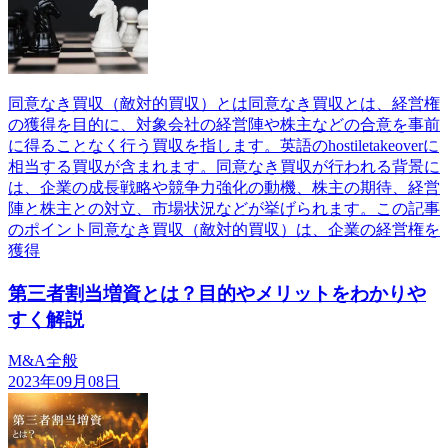
同意なき買収（敵対的買収）とは同意なき買収とは、経営権
の獲得を目的に、対象会社の経営陣や株主などの合意を事前
に得ることなく行う買収を指します。英語のhostiletakeoverに
相当する買収が含まれます。同意なき買収が行われる背景に
は、企業の成長戦略や競争力強化の動機、株主の期待、経営
陣と株主との対立、市場状況などが挙げられます。この記事
のポイント同意なき買収（敵対的買収）は、企業の経営権を
獲得
第三者割当増資とは？目的やメリットをわかりや
すく解説
M&A全般
2023年09月08日