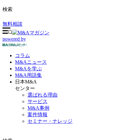
検索
無料相談
powered by
コラム
M&A
ニュース
M&Aを
学ぶ
M&A
用語集
日本M&A
センター
選ばれる理由
サービス
M&A事例
案件情報
セミナー・ナレッジ