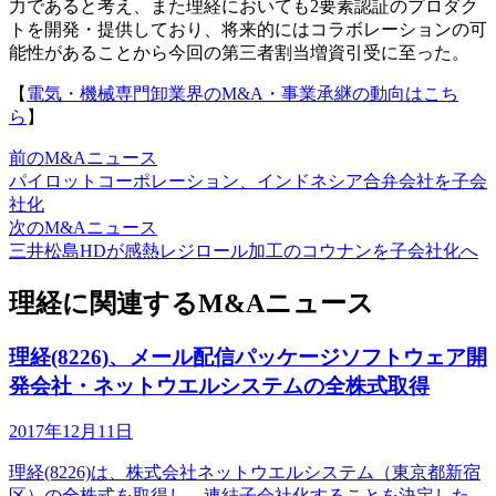
力であると考え、また理経においても2要素認証のプロダク
トを開発・提供しており、将来的にはコラボレーションの可
能性があることから今回の第三者割当増資引受に至った。
【
電気・機械専門卸業界のM&A・事業承継の動向はこち
ら
】
前のM&Aニュース
パイロットコーポレーション、インドネシア合弁会社を子会
社化
次のM&Aニュース
三井松島HDが感熱レジロール加工のコウナンを子会社化へ
理経に関連するM&Aニュース
理経(8226)、メール配信パッケージソフトウェア開
発会社・ネットウエルシステムの全株式取得
2017年12月11日
理経(8226)は、株式会社ネットウエルシステム（東京都新宿
区）の全株式を取得し、連結子会社化することを決定した。