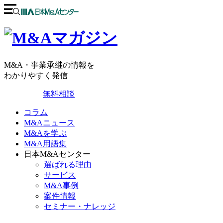
M&A・事業承継の情報を
わかりやすく発信
無料相談
コラム
M&Aニュース
M&Aを学ぶ
M&A用語集
日本M&Aセンター
選ばれる理由
サービス
M&A事例
案件情報
セミナー・ナレッジ