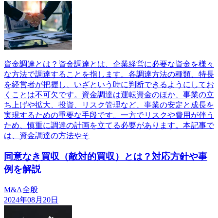
資金調達とは？資金調達とは、企業経営に必要な資金を様々
な方法で調達することを指します。各調達方法の種類、特長
を経営者が把握し、いざという時に判断できるようにしてお
くことは不可欠です。資金調達は運転資金のほか、事業の立
ち上げや拡大、投資、リスク管理など、事業の安定と成長を
実現するための重要な手段です。一方でリスクや費用が伴う
ため、慎重に調達の計画を立てる必要があります。本記事で
は、資金調達の方法やそ
同意なき買収（敵対的買収）とは？対応方針や事
例を解説
M&A全般
2024年08月20日