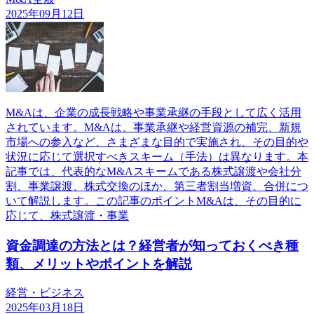
2025年09月12日
M&Aは、企業の成長戦略や事業承継の手段として広く活用
されています。M&Aは、事業承継や経営資源の補完、新規
市場への参入など、さまざまな目的で実施され、その目的や
状況に応じて選択すべきスキーム（手法）は異なります。本
記事では、代表的なM&Aスキームである株式譲渡や会社分
割、事業譲渡、株式交換のほか、第三者割当増資、合併につ
いて解説します。この記事のポイントM&Aは、その目的に
応じて、株式譲渡・事業
資金調達の方法とは？経営者が知っておくべき種
類、メリットやポイントを解説
経営・ビジネス
2025年03月18日