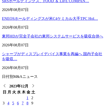
SRSホールディングス、FOOD ＆ LIFE COMPAN…
2026年08月07日
ENEOSホールディングスが米C4ケミカル大手TPC Hol…
2026年08月07日
東邦HDが完全子会社の東邦システムサービスを吸収合併へ
2026年08月07日
シャープがディスプレイデバイス事業を再編へ 国内子会社
を吸収…
2026年08月07日
日付別M&Aニュース
2023年12月
日
月
火
水
木
金
土
1
2
3
4
5
6
7
8
9