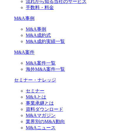
流れから知る当社のサービス
手数料・料金
M&A事例
M&A事例
M&A成約式
M&A成約実績一覧
M&A案件
M&A案件一覧
海外M&A案件一覧
セミナー・ナレッジ
セミナー
M&Aとは
事業承継とは
資料ダウンロード
M&Aマガジン
業界別のM&A動向
M&Aニュース