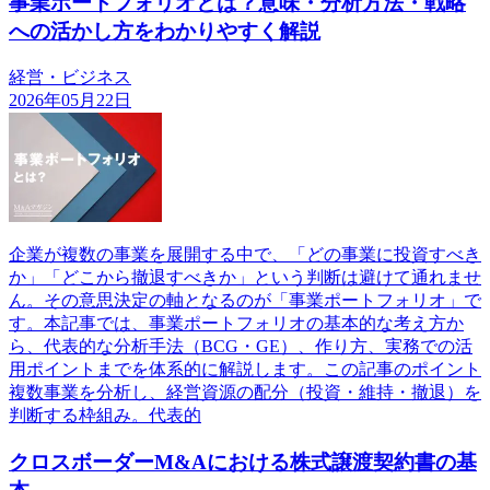
事業ポートフォリオとは？意味・分析方法・戦略
への活かし方をわかりやすく解説
経営・ビジネス
2026年05月22日
企業が複数の事業を展開する中で、「どの事業に投資すべき
か」「どこから撤退すべきか」という判断は避けて通れませ
ん。その意思決定の軸となるのが「事業ポートフォリオ」で
す。本記事では、事業ポートフォリオの基本的な考え方か
ら、代表的な分析手法（BCG・GE）、作り方、実務での活
用ポイントまでを体系的に解説します。この記事のポイント
複数事業を分析し、経営資源の配分（投資・維持・撤退）を
判断する枠組み。代表的
クロスボーダーM&Aにおける株式譲渡契約書の基