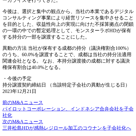
ーカライズを行ってきた。
今後は、選択と集中の観点から、当社の本業であるデジタル
コンサルティング事業により経営リソースを集中させること
を目的とした、収益性向上の実現に向けた不採算拠点の閉鎖
の一環の中での暫定処理として、モンスターラボHDが保有
する持分の一部を譲渡することにした。
異動の方法 当社が保有する成都の持分（議決権割合100%）
のうち、60.0%を譲渡することで、成都は当社の持分法適用
関連会社となる。 なお、本持分譲渡後の成都に対する議決
権保有割合は40.0%となる。
・今後の予定
持分譲渡契約締結日 （当該特定子会社の異動が生じる日）
2023年12月21日
前のM&Aニュース
パイロットコーポレーション、インドネシア合弁会社を子会
社化
次のM&Aニュース
三井松島HDが感熱レジロール加工のコウナンを子会社化へ