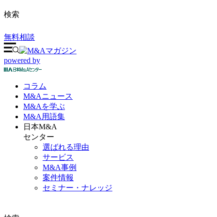
検索
無料相談
powered by
コラム
M&A
ニュース
M&Aを
学ぶ
M&A
用語集
日本M&A
センター
選ばれる理由
サービス
M&A事例
案件情報
セミナー・ナレッジ