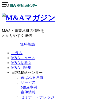
M&A・事業承継の情報を
わかりやすく発信
無料相談
コラム
M&Aニュース
M&Aを学ぶ
M&A用語集
日本M&Aセンター
選ばれる理由
サービス
M&A事例
案件情報
セミナー・ナレッジ