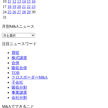
10
11
12
13
14
15
16
17
18
19
20
21
22
23
24
25
26
27
28
29
30
31
月別M&Aニュース
注目ニュースワード
買収
株式譲渡
合併
吸収合併
TOB
クロスボーダーM&A
子会社
吸収分割
事業譲渡
会社分割
M&Aでできること