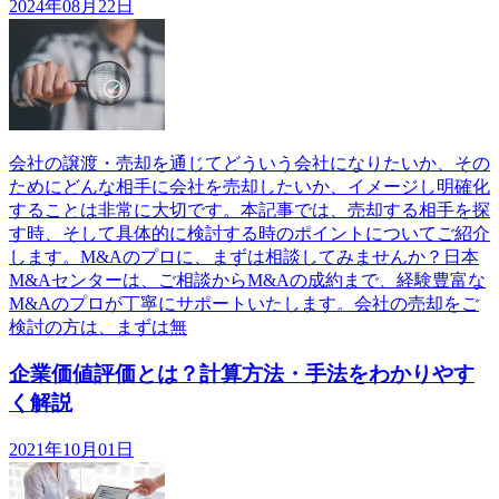
2024年08月22日
会社の譲渡・売却を通じてどういう会社になりたいか、その
ためにどんな相手に会社を売却したいか、イメージし明確化
することは非常に大切です。本記事では、売却する相手を探
す時、そして具体的に検討する時のポイントについてご紹介
します。M&Aのプロに、まずは相談してみませんか？日本
M&Aセンターは、ご相談からM&Aの成約まで、経験豊富な
M&Aのプロが丁寧にサポートいたします。会社の売却をご
検討の方は、まずは無
企業価値評価とは？計算方法・手法をわかりやす
く解説
2021年10月01日