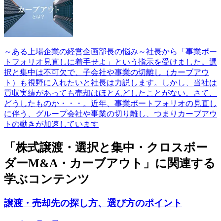
～ある上場企業の経営企画部長の悩み～社長から「事業ポー
トフォリオ見直しに着手せよ」という指示を受けました。選
択と集中は不可欠で、子会社や事業の切離し（カーブアウ
ト）も視野に入れたいと社長は力説します。しかし、当社は
買収実績があっても売却はほとんどしたことがない。さて、
どうしたものか・・・。近年、事業ポートフォリオの見直し
に伴う、グループ会社や事業の切り離し、つまりカーブアウ
トの動きが加速しています
「株式譲渡・選択と集中・クロスボー
ダーM&A・カーブアウト」に関連する
学ぶコンテンツ
譲渡・売却先の探し方、選び方のポイント