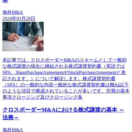
本
海外M&A
2024年03月28日
本記事では、クロスボーダーM&Aのスキームとして一般的
な株式譲渡の場合に締結される株式譲渡契約書（英語では
SPA、SharePurchaseAgreementやStockPurchaseAgreementと表
記されます。）について解説します。株式譲渡契約書
（SPA）の一般的な内容一般的な株式譲渡契約書は概ね以下
のような項目で構成されていることが多いです。売買の基本
事項クロージング及びクロージング条
クロスボーダーM&Aにおける株式譲渡の基本 ～
法務～
海外M&A