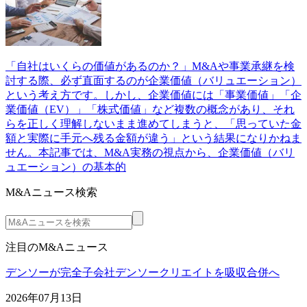
「自社はいくらの価値があるのか？」M&Aや事業承継を検
討する際、必ず直面するのが企業価値（バリュエーション）
という考え方です。しかし、企業価値には「事業価値」「企
業価値（EV）」「株式価値」など複数の概念があり、それ
らを正しく理解しないまま進めてしまうと、「思っていた金
額と実際に手元へ残る金額が違う」という結果になりかねま
せん。本記事では、M&A実務の視点から、企業価値（バリ
ュエーション）の基本的
M&Aニュース検索
注目のM&Aニュース
デンソーが完全子会社デンソークリエイトを吸収合併へ
2026年07月13日