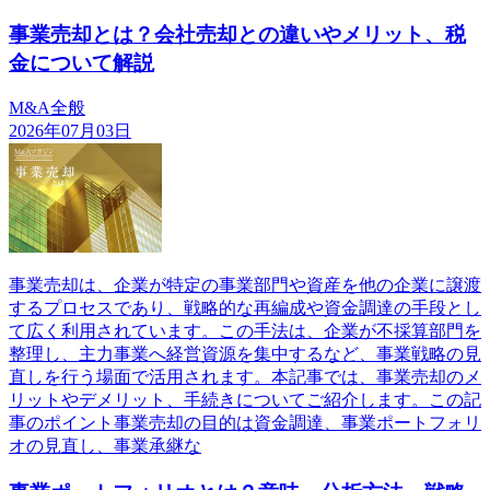
事業売却とは？会社売却との違いやメリット、税
金について解説
M&A全般
2026年07月03日
事業売却は、企業が特定の事業部門や資産を他の企業に譲渡
するプロセスであり、戦略的な再編成や資金調達の手段とし
て広く利用されています。この手法は、企業が不採算部門を
整理し、主力事業へ経営資源を集中するなど、事業戦略の見
直しを行う場面で活用されます。本記事では、事業売却のメ
リットやデメリット、手続きについてご紹介します。この記
事のポイント事業売却の目的は資金調達、事業ポートフォリ
オの見直し、事業承継な