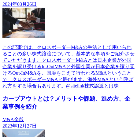
2024年03月26日
この記事では、クロスボーダーM&Aの手法として用いられ
ることの多い株式譲渡について、基本的な事項をご紹介させ
ていただきます。クロスボーダーM&Aとは日本企業が外国
企業を譲り受けるIn-OutM&Aと外国企業が日本企業を譲り受
けるOut-InM&Aを、国境をこえて行われるM&Aということ
で、クロスボーダーM&Aと呼びます。海外M&Aという呼ば
れ方をする場合もあります。@sitelink株式譲渡とは株
カーブアウトとは？メリットや課題、進め方、企
業事例を紹介
M&A全般
2023年12月27日