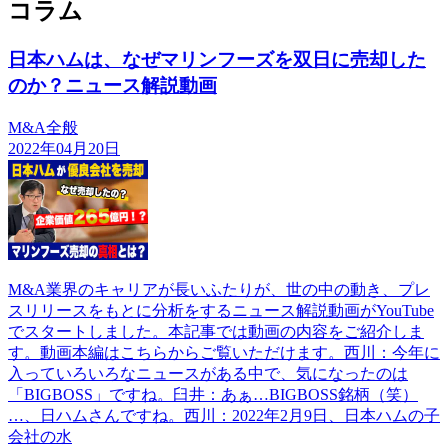
コラム
日本ハムは、なぜマリンフーズを双日に売却した
のか？ニュース解説動画
M&A全般
2022年04月20日
M&A業界のキャリアが長いふたりが、世の中の動き、プレ
スリリースをもとに分析をするニュース解説動画がYouTube
でスタートしました。本記事では動画の内容をご紹介しま
す。動画本編はこちらからご覧いただけます。西川：今年に
入っていろいろなニュースがある中で、気になったのは
「BIGBOSS」ですね。臼井：あぁ…BIGBOSS銘柄（笑）
…、日ハムさんですね。西川：2022年2月9日、日本ハムの子
会社の水