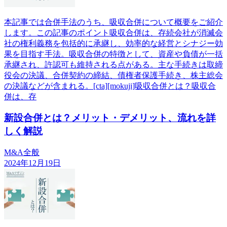
本記事では合併手法のうち、吸収合併について概要をご紹介
します。この記事のポイント吸収合併は、存続会社が消滅会
社の権利義務を包括的に承継し、効率的な経営とシナジー効
果を目指す手法。吸収合併の特徴として、資産や負債が一括
承継され、許認可も維持される点がある。主な手続きは取締
役会の決議、合併契約の締結、債権者保護手続き、株主総会
の決議などが含まれる。[cta][mokuji]吸収合併とは？吸収合
併は、存
新設合併とは？メリット・デメリット、流れを詳
しく解説
M&A全般
2024年12月19日