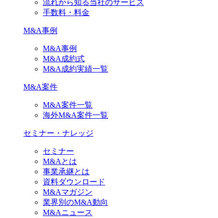
流れから知る当社のサービス
手数料・料金
M&A事例
M&A事例
M&A成約式
M&A成約実績一覧
M&A案件
M&A案件一覧
海外M&A案件一覧
セミナー・ナレッジ
セミナー
M&Aとは
事業承継とは
資料ダウンロード
M&Aマガジン
業界別のM&A動向
M&Aニュース