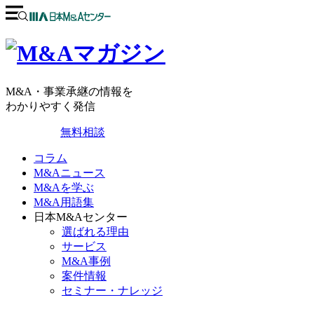
M&A・事業承継の情報を
わかりやすく発信
無料相談
コラム
M&Aニュース
M&Aを学ぶ
M&A用語集
日本M&Aセンター
選ばれる理由
サービス
M&A事例
案件情報
セミナー・ナレッジ