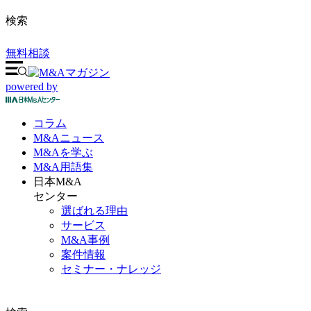
検索
無料相談
powered by
コラム
M&A
ニュース
M&Aを
学ぶ
M&A
用語集
日本M&A
センター
選ばれる理由
サービス
M&A事例
案件情報
セミナー・ナレッジ