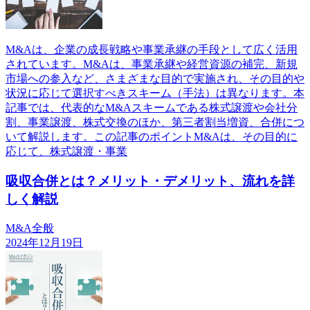
M&Aは、企業の成長戦略や事業承継の手段として広く活用
されています。M&Aは、事業承継や経営資源の補完、新規
市場への参入など、さまざまな目的で実施され、その目的や
状況に応じて選択すべきスキーム（手法）は異なります。本
記事では、代表的なM&Aスキームである株式譲渡や会社分
割、事業譲渡、株式交換のほか、第三者割当増資、合併につ
いて解説します。この記事のポイントM&Aは、その目的に
応じて、株式譲渡・事業
吸収合併とは？メリット・デメリット、流れを詳
しく解説
M&A全般
2024年12月19日