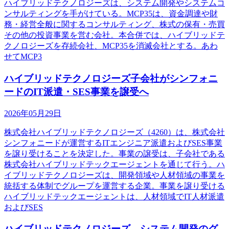
ハイブリッドテクノロジーズは、システム開発やシステムコ
ンサルティングを手がけている。MCP35は、資金調達や財
務・経営全般に関するコンサルティング、株式の保有・売買
その他の投資事業を営む会社。本合併では、ハイブリッドテ
クノロジーズを存続会社、MCP35を消滅会社とする。あわ
せてMCP3
ハイブリッドテクノロジーズ子会社がシンフォニ
ードのIT派遣・SES事業を譲受へ
2026年05月29日
株式会社ハイブリッドテクノロジーズ（4260）は、株式会社
シンフォニードが運営するITエンジニア派遣およびSES事業
を譲り受けることを決定した。事業の譲受は、子会社である
株式会社ハイブリッドテックエージェントを通じて行う。ハ
イブリッドテクノロジーズは、開発領域や人材領域の事業を
統括する体制でグループを運営する企業。事業を譲り受ける
ハイブリッドテックエージェントは、人材領域でIT人材派遣
およびSES
ハイブリッドテクノロジーズ、システム開発のグ