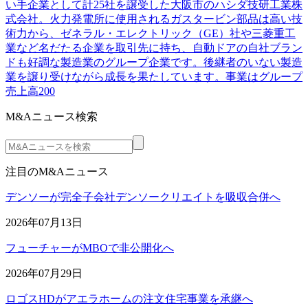
い手企業として計25社を譲受した大阪市のハシダ技研工業株
式会社。火力発電所に使用されるガスタービン部品は高い技
術力から、ゼネラル・エレクトリック（GE）社や三菱重工
業など名だたる企業を取引先に持ち、自動ドアの自社ブラン
ドも好調な製造業のグループ企業です。後継者のいない製造
業を譲り受けながら成長を果たしています。事業はグループ
売上高200
M&Aニュース検索
注目のM&Aニュース
デンソーが完全子会社デンソークリエイトを吸収合併へ
2026年07月13日
フューチャーがMBOで非公開化へ
2026年07月29日
ロゴスHDがアエラホームの注文住宅事業を承継へ