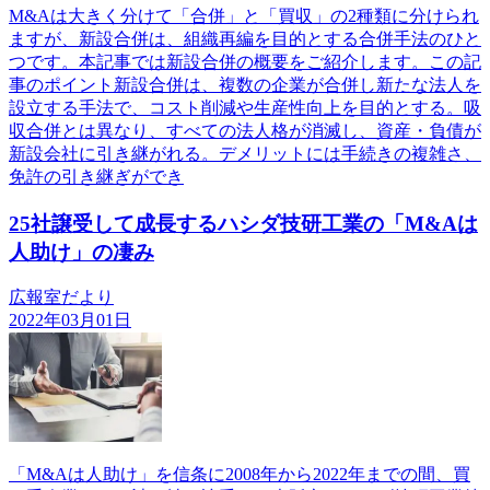
M&Aは大きく分けて「合併」と「買収」の2種類に分けられ
ますが、新設合併は、組織再編を目的とする合併手法のひと
つです。本記事では新設合併の概要をご紹介します。この記
事のポイント新設合併は、複数の企業が合併し新たな法人を
設立する手法で、コスト削減や生産性向上を目的とする。吸
収合併とは異なり、すべての法人格が消滅し、資産・負債が
新設会社に引き継がれる。デメリットには手続きの複雑さ、
免許の引き継ぎができ
25社譲受して成長するハシダ技研工業の「M&Aは
人助け」の凄み
広報室だより
2022年03月01日
「M&Aは人助け」を信条に2008年から2022年までの間、買