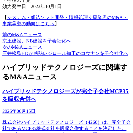
・今後の予定
効力発生日 2023年10月1日
【
システム・組込ソフト開発・情報処理支援業界のM&A・
事業承継の動向はこちら
】
前のM&Aニュース
京王建設、NB建設を子会社化へ
次のM&Aニュース
三井松島HDが感熱レジロール加工のコウナンを子会社化へ
ハイブリッドテクノロジーズに関連す
るM&Aニュース
ハイブリッドテクノロジーズが完全子会社MCP35
を吸収合併へ
2026年06月15日
株式会社ハイブリッドテクノロジーズ（4260）は、完全子会
社であるMCP35株式会社を吸収合併することを決定した。