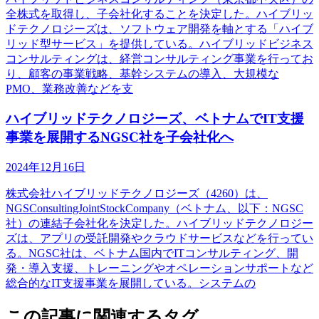
全株式を取得し、子会社化することを決定した。ハイブリッ
ドテクノロジーズは、ソフトウェア開発を軸とする「ハイブ
リッド型サービス」を提供している。ハイブリッドビジネス
コンサルティングは、経営コンサルティング事業を行ってお
り、顧客の事業戦略、基幹システムの導入、大規模な
PMO、業務改善などを支
ハイブリッドテクノロジーズ、ベトナムでIT支援
事業を展開するNGSC社を子会社化へ
2024年12月16日
株式会社ハイブリッドテクノロジーズ（4260）は、
NGSConsultingJointStockCompany（ベトナム、以下：NGSC
社）の連結子会社化を決定した。ハイブリッドテクノロジー
ズは、アプリの受託開発やクラウドサービスなどを行ってい
る。NGSC社は、ベトナム国内でITコンサルティング、開
発・導入支援、トレーニングやオペレーションサポートなど
総合的なIT支援事業を展開している。システムの
この記事に関連するタグ