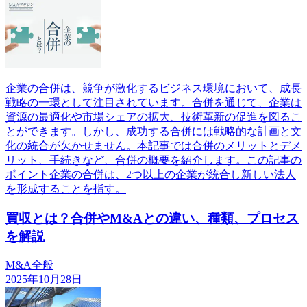
企業の合併は、競争が激化するビジネス環境において、成長
戦略の一環として注目されています。合併を通じて、企業は
資源の最適化や市場シェアの拡大、技術革新の促進を図るこ
とができます。しかし、成功する合併には戦略的な計画と文
化の統合が欠かせません。本記事では合併のメリットとデメ
リット、手続きなど、合併の概要を紹介します。この記事の
ポイント企業の合併は、2つ以上の企業が統合し新しい法人
を形成することを指す。
買収とは？合併やM&Aとの違い、種類、プロセス
を解説
M&A全般
2025年10月28日