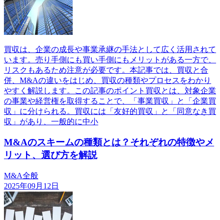
買収は、企業の成長や事業承継の手法として広く活用されて
います。売り手側にも買い手側にもメリットがある一方で、
リスクもあるため注意が必要です。本記事では、買収と合
併、M&Aの違いをはじめ、買収の種類やプロセスをわかり
やすく解説します。この記事のポイント買収とは、対象企業
の事業や経営権を取得することで、「事業買収」と「企業買
収」に分けられる。買収には「友好的買収」と「同意なき買
収」があり、一般的に中小
M&Aのスキームの種類とは？それぞれの特徴やメ
リット、選び方を解説
M&A全般
2025年09月12日