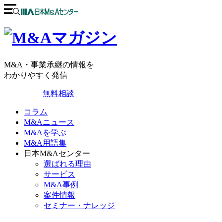
M&A・事業承継の情報を
わかりやすく発信
無料相談
コラム
M&Aニュース
M&Aを学ぶ
M&A用語集
日本M&Aセンター
選ばれる理由
サービス
M&A事例
案件情報
セミナー・ナレッジ