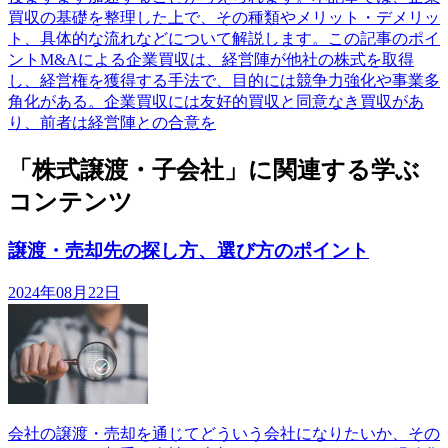
買収の基礎を整理した上で、その種類やメリット・デメリッ
ト、具体的な流れなどについて解説します。この記事のポイ
ントM&Aによる企業買収は、経営陣が他社の株式を取得
し、経営権を獲得する手法で、目的には競争力強化や事業多
角化がある。企業買収には友好的買収と同意なき買収があ
り、前者は経営陣との合意を
「株式譲渡・子会社」に関連する学ぶ
コンテンツ
譲渡・売却先の探し方、選び方のポイント
2024年08月22日
会社の譲渡・売却を通じてどういう会社になりたいか、その