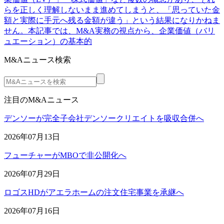
らを正しく理解しないまま進めてしまうと、「思っていた金
額と実際に手元へ残る金額が違う」という結果になりかねま
せん。本記事では、M&A実務の視点から、企業価値（バリ
ュエーション）の基本的
M&Aニュース検索
注目のM&Aニュース
デンソーが完全子会社デンソークリエイトを吸収合併へ
2026年07月13日
フューチャーがMBOで非公開化へ
2026年07月29日
ロゴスHDがアエラホームの注文住宅事業を承継へ
2026年07月16日