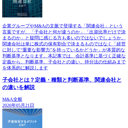
企業グループやM&Aの文脈で登場する「関連会社」という
言葉ですが、「子会社と何が違うのか」「出資比率だけで決
まるのか」と疑問に感じる方も多いのではないでしょうか。
関連会社は単に株式の保有割合で決まるものではなく「経営
に対して“重要な影響力”を持っているかどうか」が本質的な
判断基準となります。本記事では、会計基準に基づく正確な
定義から、判断基準、子会社との違い、持分法の仕組みまで
を体系的に解説します
子会社とは？定義・種類と判断基準、関連会社と
の違いを解説
M&A全般
2026年05月21日