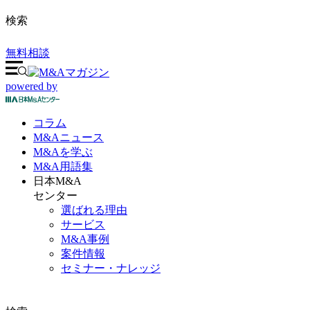
検索
無料相談
powered by
コラム
M&A
ニュース
M&Aを
学ぶ
M&A
用語集
日本M&A
センター
選ばれる理由
サービス
M&A事例
案件情報
セミナー・ナレッジ