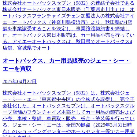
株式会社オートバックスセブン（9832）の連結子会社である
株式会社オートバックス東日本販売（千葉県市川市）は、オ
ートバックスフランチャイズチェン加盟法人の株式会社アイ
エーオートバックス（神奈川県横浜市）より、秋田県の4店
舗を事業譲受することを決定し、事業譲渡契約書を締結し
た。オートバックス東日本販売は、カー用品小売を行ってい
る。アイエーオートバックスは、秋田県でオートバックス4
店舗、宮城県でオート
オートバックス、カー用品販売のジェー・シー・
エーを買収
2025年04月22日
株式会社オートバックスセブン（9832）は、株式会社ジェ
ー・シー・エー（東京都中央区）の全株式を取得し、完全子
会社化した。オートバックスセブンは、オートバックスグル
ープ店舗のフランチャイズ本部としてカー用品の卸売および
小売、車検・整備、車買取・販売、板金・塗装等を行ってい
る。ジェー・シー・エーは、全国70拠点（2025年3月31日時
点）のショッピングセンターやホームセンター等でカー用品