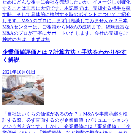
ためにどんな相手に会社を売却したいか、イメージし明確化
することは非常に大切です。本記事では、売却する相手を探
す時、そして具体的に検討する時のポイントについてご紹介
します。M&Aのプロに、まずは相談してみませんか？日本
M&Aセンターは、ご相談からM&Aの成約まで、経験豊富な
M&Aのプロが丁寧にサポートいたします。会社の売却をご
検討の方は、まずは無
企業価値評価とは？計算方法・手法をわかりやす
く解説
2021年10月01日
「自社はいくらの価値があるのか？」M&Aや事業承継を検
討する際、必ず直面するのが企業価値（バリュエーション）
という考え方です。しかし、企業価値には「事業価値」「企
業価値（EV）」「株式価値」など複数の概念があり、それ