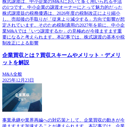
株式譲渡は、中小企業のM&Aにおいて多く用いられる手法
の1つです。中小企業の譲渡オーナーにとって魅力的だった
株式譲渡益の税務優遇は、2026年度の税制改正により縮小
し、売却後の手取りが「従来より減少する」方向で影響が想
定されています。そのため税制適用の2027年を前に、中小企
業M&Aでは「いつ譲渡するか」の見極めが今後ますます重
要になると考えられます。本記事では、株式譲渡の基本や税
制改正による影響
企業買収とは？買収スキームやメリット・デメリ
ットを解説
M&A全般
2025年12月23日
事業承継や業界再編への対応策として、企業買収の動きが今
後ますます加速することが考えられます。本記事では、企業