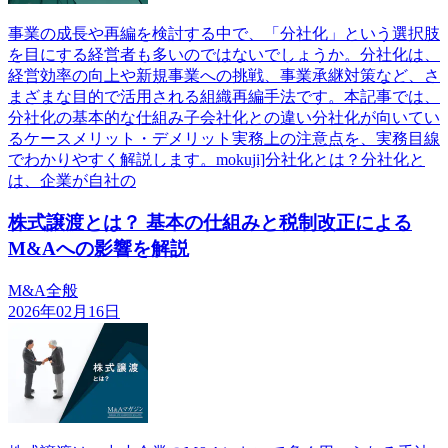
事業の成長や再編を検討する中で、「分社化」という選択肢
を目にする経営者も多いのではないでしょうか。分社化は、
経営効率の向上や新規事業への挑戦、事業承継対策など、さ
まざまな目的で活用される組織再編手法です。本記事では、
分社化の基本的な仕組み子会社化との違い分社化が向いてい
るケースメリット・デメリット実務上の注意点を、実務目線
でわかりやすく解説します。mokuji]分社化とは？分社化と
は、企業が自社の
株式譲渡とは？ 基本の仕組みと税制改正による
M&Aへの影響を解説
M&A全般
2026年02月16日