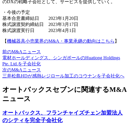
のDXの戦略子会社として、サービスを提供していく。
・今後の予定
基本合意書締結日 2023年1月20日
株式譲渡契約締結日 2023年3月17日
株式譲渡実行日 2023年4月1日
【
機械器具小売業界のM&A・事業承継の動向はこちら
】
前のM&Aニュース
電材ホールディングス、シンガポールのHuationg Holdings
Pte. Ltd.を子会社化
次のM&Aニュース
三井松島HDが感熱レジロール加工のコウナンを子会社化へ
オートバックスセブンに関連するM&A
ニュース
オートバックス、フランチャイズチェン加盟法人
のシティを完全子会社化