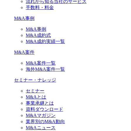
流れから知る当社のサービス
手数料・料金
M&A事例
M&A事例
M&A成約式
M&A成約実績一覧
M&A案件
M&A案件一覧
海外M&A案件一覧
セミナー・ナレッジ
セミナー
M&Aとは
事業承継とは
資料ダウンロード
M&Aマガジン
業界別のM&A動向
M&Aニュース