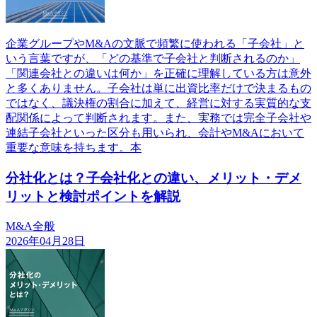
企業グループやM&Aの文脈で頻繁に使われる「子会社」と
いう言葉ですが、「どの基準で子会社と判断されるのか」
「関連会社との違いは何か」を正確に理解している方は意外
と多くありません。子会社は単に出資比率だけで決まるもの
ではなく、議決権の割合に加えて、経営に対する実質的な支
配関係によって判断されます。また、実務では完全子会社や
連結子会社といった区分も用いられ、会計やM&Aにおいて
重要な意味を持ちます。本
分社化とは？子会社化との違い、メリット・デメ
リットと検討ポイントを解説
M&A全般
2026年04月28日