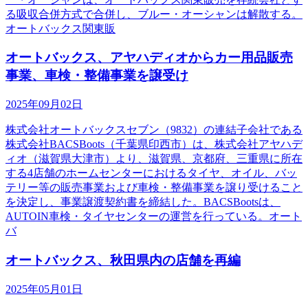
る吸収合併方式で合併し、ブルー・オーシャンは解散する。
オートバックス関東販
オートバックス、アヤハディオからカー用品販売
事業、車検・整備事業を譲受け
2025年09月02日
株式会社オートバックスセブン（9832）の連結子会社である
株式会社BACSBoots（千葉県印西市）は、株式会社アヤハデ
ィオ（滋賀県大津市）より、滋賀県、京都府、三重県に所在
する4店舗のホームセンターにおけるタイヤ、オイル、バッ
テリー等の販売事業および車検・整備事業を譲り受けること
を決定し、事業譲渡契約書を締結した。BACSBootsは、
AUTOIN車検・タイヤセンターの運営を行っている。オート
バ
オートバックス、秋田県内の店舗を再編
2025年05月01日