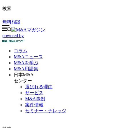
検索
無料相談
powered by
コラム
M&A
ニュース
M&Aを
学ぶ
M&A
用語集
日本M&A
センター
選ばれる理由
サービス
M&A事例
案件情報
セミナー・ナレッジ