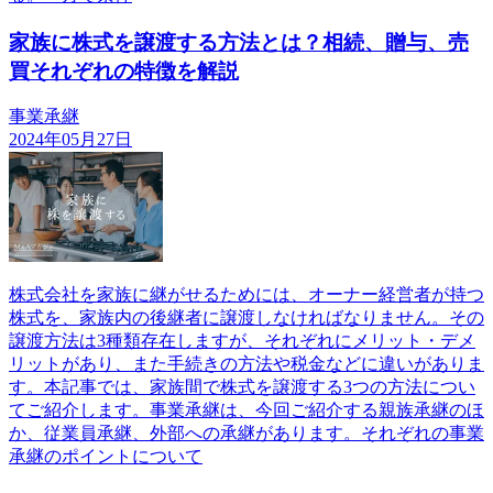
家族に株式を譲渡する方法とは？相続、贈与、売
買それぞれの特徴を解説
事業承継
2024年05月27日
株式会社を家族に継がせるためには、オーナー経営者が持つ
株式を、家族内の後継者に譲渡しなければなりません。その
譲渡方法は3種類存在しますが、それぞれにメリット・デメ
リットがあり、また手続きの方法や税金などに違いがありま
す。本記事では、家族間で株式を譲渡する3つの方法につい
てご紹介します。事業承継は、今回ご紹介する親族承継のほ
か、従業員承継、外部への承継があります。それぞれの事業
承継のポイントについて