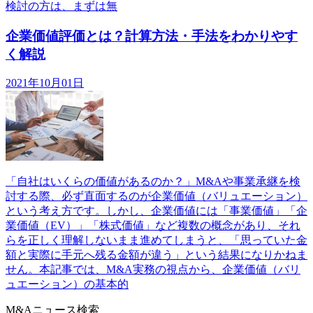
検討の方は、まずは無
企業価値評価とは？計算方法・手法をわかりやす
く解説
2021年10月01日
「自社はいくらの価値があるのか？」M&Aや事業承継を検
討する際、必ず直面するのが企業価値（バリュエーション）
という考え方です。しかし、企業価値には「事業価値」「企
業価値（EV）」「株式価値」など複数の概念があり、それ
らを正しく理解しないまま進めてしまうと、「思っていた金
額と実際に手元へ残る金額が違う」という結果になりかねま
せん。本記事では、M&A実務の視点から、企業価値（バリ
ュエーション）の基本的
M&Aニュース検索