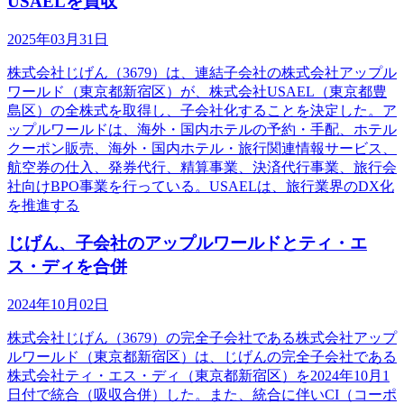
USAELを買収
2025年03月31日
株式会社じげん（3679）は、連結子会社の株式会社アップル
ワールド（東京都新宿区）が、株式会社USAEL（東京都豊
島区）の全株式を取得し、子会社化することを決定した。ア
ップルワールドは、海外・国内ホテルの予約・手配、ホテル
クーポン販売、海外・国内ホテル・旅行関連情報サービス、
航空券の仕入、発券代行、精算事業、決済代行事業、旅行会
社向けBPO事業を行っている。USAELは、旅行業界のDX化
を推進する
じげん、子会社のアップルワールドとティ・エ
ス・ディを合併
2024年10月02日
株式会社じげん（3679）の完全子会社である株式会社アップ
ルワールド（東京都新宿区）は、じげんの完全子会社である
株式会社ティ・エス・ディ（東京都新宿区）を2024年10月1
日付で統合（吸収合併）した。また、統合に伴いCI（コーポ