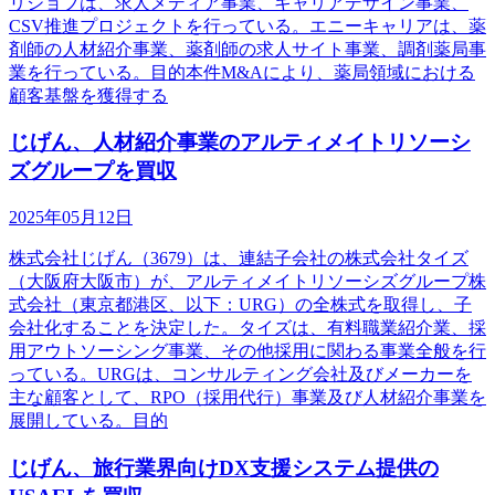
リジョブは、求人メディア事業、キャリアデザイン事業、
CSV推進プロジェクトを行っている。エニーキャリアは、薬
剤師の人材紹介事業、薬剤師の求人サイト事業、調剤薬局事
業を行っている。目的本件M&Aにより、薬局領域における
顧客基盤を獲得する
じげん、人材紹介事業のアルティメイトリソーシ
ズグループを買収
2025年05月12日
株式会社じげん（3679）は、連結子会社の株式会社タイズ
（大阪府大阪市）が、アルティメイトリソーシズグループ株
式会社（東京都港区、以下：URG）の全株式を取得し、子
会社化することを決定した。タイズは、有料職業紹介業、採
用アウトソーシング事業、その他採用に関わる事業全般を行
っている。URGは、コンサルティング会社及びメーカーを
主な顧客として、RPO（採用代行）事業及び人材紹介事業を
展開している。目的
じげん、旅行業界向けDX支援システム提供の