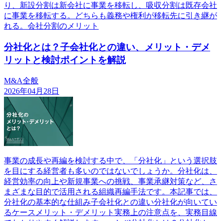
り、新設分割は新会社に事業を移転し、吸収分割は既存会社
に事業を移転する。どちらも義務や権利が移転先に引き継が
れる。会社分割のメリット
分社化とは？子会社化との違い、メリット・デメ
リットと検討ポイントを解説
M&A全般
2026年04月28日
事業の成長や再編を検討する中で、「分社化」という選択肢
を目にする経営者も多いのではないでしょうか。分社化は、
経営効率の向上や新規事業への挑戦、事業承継対策など、さ
まざまな目的で活用される組織再編手法です。本記事では、
分社化の基本的な仕組み子会社化との違い分社化が向いてい
るケースメリット・デメリット実務上の注意点を、実務目線