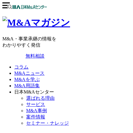
M&A・事業承継の情報を
わかりやすく発信
無料相談
コラム
M&Aニュース
M&Aを学ぶ
M&A用語集
日本M&Aセンター
選ばれる理由
サービス
M&A事例
案件情報
セミナー・ナレッジ