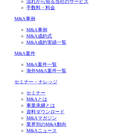
流れから知る当社のサービス
手数料・料金
M&A事例
M&A事例
M&A成約式
M&A成約実績一覧
M&A案件
M&A案件一覧
海外M&A案件一覧
セミナー・ナレッジ
セミナー
M&Aとは
事業承継とは
資料ダウンロード
M&Aマガジン
業界別のM&A動向
M&Aニュース