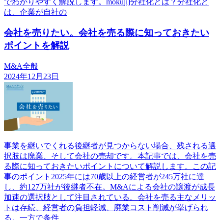
でわかりやすく解説します。mokuji]分社化とは？分社化と
は、企業が自社の
会社を売りたい。会社を売る際に知っておきたい
ポイントを解説
M&A全般
2024年12月23日
事業を継いでくれる後継者が見つからない場合、残される選
択肢は廃業、そして会社の売却です。本記事では、会社を売
る際に知っておきたいポイントについて解説します。この記
事のポイント2025年には70歳以上の経営者が245万社に達
し、約127万社が後継者不在。M&Aによる会社の譲渡が成長
加速の選択肢として注目されている。会社を売る主なメリッ
トは存続、経営者の負担軽減、廃業コスト削減が挙げられ
る。一方で条件