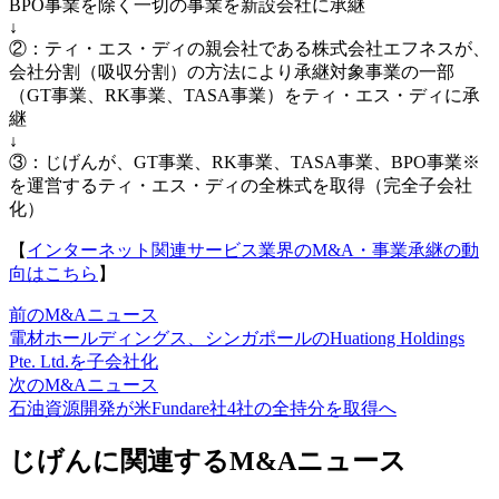
BPO事業を除く一切の事業を新設会社に承継
↓
②：ティ・エス・ディの親会社である株式会社エフネスが、
会社分割（吸収分割）の方法により承継対象事業の一部
（GT事業、RK事業、TASA事業）をティ・エス・ディに承
継
↓
③：じげんが、GT事業、RK事業、TASA事業、BPO事業※
を運営するティ・エス・ディの全株式を取得（完全子会社
化）
【
インターネット関連サービス業界のM&A・事業承継の動
向はこちら
】
前のM&Aニュース
電材ホールディングス、シンガポールのHuationg Holdings
Pte. Ltd.を子会社化
次のM&Aニュース
石油資源開発が米Fundare社4社の全持分を取得へ
じげんに関連するM&Aニュース