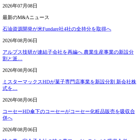
2026年07月08日
最新のM&Aニュース
石油資源開発が米Fundare社4社の全持分を取得へ
2026年08月06日
アルプス技研が連結子会社を再編へ 農業生産事業の新設分
割と派…
2026年08月06日
ミスターマックスHDが菓子専門店事業を新設分割 新会社株
式を…
2026年08月06日
コーセーHD傘下のコーセーがコーセー化粧品販売を吸収合
併へ
2026年08月06日