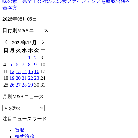
味の素、完全子会社の味の素ファインテクノを吸収合併へ
基本方…
2026年08月06日
日付別M&Aニュース
2022年12月
日
月
火
水
木
金
土
1
2
3
4
5
6
7
8
9
10
11
12
13
14
15
16
17
18
19
20
21
22
23
24
25
26
27
28
29
30
31
月別M&Aニュース
注目ニュースワード
買収
株式譲渡