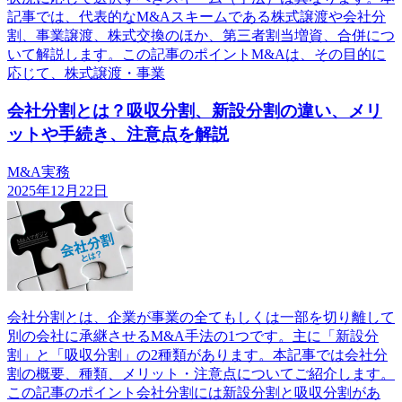
記事では、代表的なM&Aスキームである株式譲渡や会社分
割、事業譲渡、株式交換のほか、第三者割当増資、合併につ
いて解説します。この記事のポイントM&Aは、その目的に
応じて、株式譲渡・事業
会社分割とは？吸収分割、新設分割の違い、メリ
ットや手続き、注意点を解説
M&A実務
2025年12月22日
会社分割とは、企業が事業の全てもしくは一部を切り離して
別の会社に承継させるM&A手法の1つです。主に「新設分
割」と「吸収分割」の2種類があります。本記事では会社分
割の概要、種類、メリット・注意点についてご紹介します。
この記事のポイント会社分割には新設分割と吸収分割があ