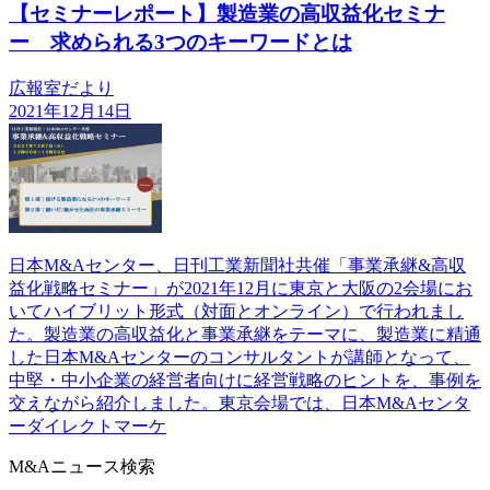
【セミナーレポート】製造業の高収益化セミナ
ー 求められる3つのキーワードとは
広報室だより
2021年12月14日
日本M&Aセンター、日刊工業新聞社共催「事業承継&高収
益化戦略セミナー」が2021年12月に東京と大阪の2会場にお
いてハイブリット形式（対面とオンライン）で行われまし
た。製造業の高収益化と事業承継をテーマに、製造業に精通
した日本M&Aセンターのコンサルタントが講師となって、
中堅・中小企業の経営者向けに経営戦略のヒントを、事例を
交えながら紹介しました。東京会場では、日本M&Aセンタ
ーダイレクトマーケ
M&Aニュース検索