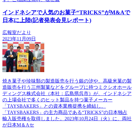
インドネシアで人気のお菓子“TRICKS”がM&Aで
日本に上陸(記者発表会見レポート)
広報室だより
2023年11月09日
焼き菓子や珍味類の製造販売を行う銀の汐や、高級米菓の製
造販売を行う三州製菓などをグループに持つミクシオホール
ディングス株式会社（本社：広島県呉市）が、インドネシア
の上場会社で多くのヒット製品を持つ菓子メーカー
「TAYSBAKERS」との資本業務提携を締結し、
「TAYSBAKERS」の主力商品である“TRICKS”の日本独占
輸入販売権を取得しました。2023年10月24日（火）に、両社
が日本M＆Aセ