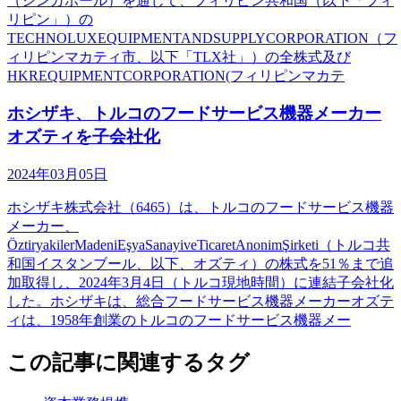
（シンガポール）を通じて、フィリピン共和国（以下「フィ
リピン」）の
TECHNOLUXEQUIPMENTANDSUPPLYCORPORATION（フ
ィリピンマカティ市、以下「TLX社」）の全株式及び
HKREQUIPMENTCORPORATION(フィリピンマカテ
ホシザキ、トルコのフードサービス機器メーカー
オズティを子会社化
2024年03月05日
ホシザキ株式会社（6465）は、トルコのフードサービス機器
メーカー、
ÖztiryakilerMadeniEşyaSanayiveTicaretAnonimŞirketi（トルコ共
和国イスタンブール、以下、オズティ）の株式を51％まで追
加取得し、2024年3月4日（トルコ現地時間）に連結子会社化
した。ホシザキは、総合フードサービス機器メーカーオズテ
ィは、1958年創業のトルコのフードサービス機器メー
この記事に関連するタグ