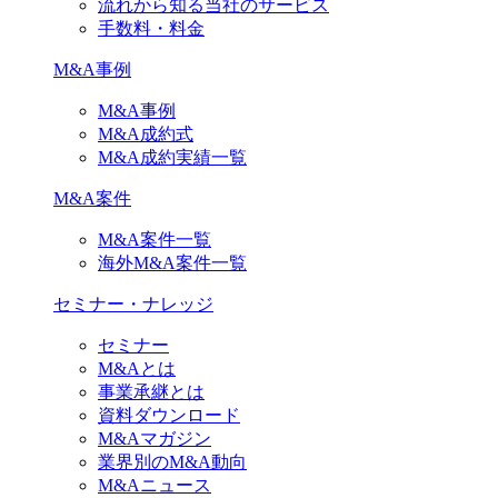
流れから知る当社のサービス
手数料・料金
M&A事例
M&A事例
M&A成約式
M&A成約実績一覧
M&A案件
M&A案件一覧
海外M&A案件一覧
セミナー・ナレッジ
セミナー
M&Aとは
事業承継とは
資料ダウンロード
M&Aマガジン
業界別のM&A動向
M&Aニュース