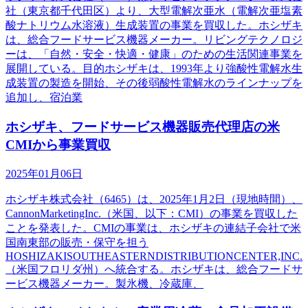
社（東京都千代田区）より、大型電解次亜水（電解次亜塩素
酸ナトリウム水溶液）生成装置の事業を買収した。ホシザキ
は、総合フードサービス機器メーカー。リビングテクノロジ
ーは、「自然・安全・快適・健康」のための生活関連事業を
展開している。目的ホシザキは、1993年より強酸性電解水生
成装置の製造を開始、その後弱酸性電解水のラインナップを
追加し、宿泊業
ホシザキ、フードサービス機器販売代理店の米
CMIから事業買収
2025年01月06日
ホシザキ株式会社（6465）は、2025年1月2日（現地時間）、
CannonMarketingInc.（米国、以下：CMI）の事業を買収した
ことを発表した。CMIの事業は、ホシザキの連結子会社で米
国南東部の販売・保守を担う
HOSHIZAKISOUTHEASTERNDISTRIBUTIONCENTER,INC.
（米国フロリダ州）へ統合する。ホシザキは、総合フードサ
ービス機器メーカー。製氷機、冷蔵庫、