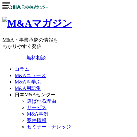
M&A・事業承継の情報を
わかりやすく発信
無料相談
コラム
M&Aニュース
M&Aを学ぶ
M&A用語集
日本M&Aセンター
選ばれる理由
サービス
M&A事例
案件情報
セミナー・ナレッジ