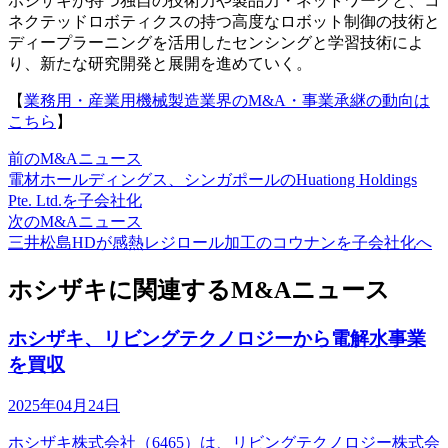
ホシザキが持つ独自の技術力や製品力・ネットワークと、コ
ネクテッドロボティクスの持つ高度なロボット制御の技術と
ディープラーニングを活用したセンシングと学習技術によ
り、新たな研究開発と展開を進めていく。
【
業務用・産業用機械製造業界のM&A・事業承継の動向は
こちら
】
前のM&Aニュース
電材ホールディングス、シンガポールのHuationg Holdings
Pte. Ltd.を子会社化
次のM&Aニュース
三井松島HDが感熱レジロール加工のコウナンを子会社化へ
ホシザキに関連するM&Aニュース
ホシザキ、リビングテクノロジーから電解水事業
を買収
2025年04月24日
ホシザキ株式会社（6465）は、リビングテクノロジー株式会