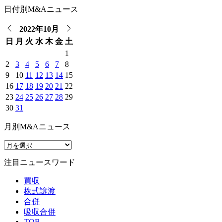
日付別M&Aニュース
2022年10月
日
月
火
水
木
金
土
1
2
3
4
5
6
7
8
9
10
11
12
13
14
15
16
17
18
19
20
21
22
23
24
25
26
27
28
29
30
31
月別M&Aニュース
注目ニュースワード
買収
株式譲渡
合併
吸収合併
TOB