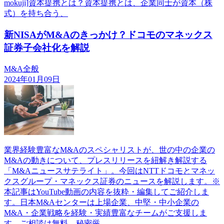
mokuji]資本提携とは？資本提携とは、企業同士が資本（株
式）を持ち合う、
新NISAがM&Aのきっかけ？ドコモのマネックス
証券子会社化を解説
M&A全般
2024年01月09日
業界経験豊富なM&Aのスペシャリストが、世の中の企業の
M&Aの動きについて、プレスリリースを紐解き解説する
「M&Aニュースサテライト」。今回はNTTドコモとマネッ
クスグループ・マネックス証券のニュースを解説します。※
本記事はYouTube動画の内容を抜粋・編集してご紹介しま
す。日本M&Aセンターは上場企業、中堅・中小企業の
M&A・企業戦略を経験・実績豊富なチームがご支援しま
す。ご相談は無料、秘密厳