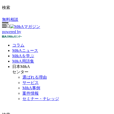
検索
無料相談
powered by
コラム
M&A
ニュース
M&Aを
学ぶ
M&A
用語集
日本M&A
センター
選ばれる理由
サービス
M&A事例
案件情報
セミナー・ナレッジ