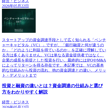
経営・ビジネス
2026年05月22日
スタートアップの資金調達手段として広く知られる「ベンチ
ャーキャピタル（VC）」ですが、「銀行融資と何が違うの
か」「どのように利益を得ているのか」を正確に理解してい
る方は多くありません。VCは単なる資金提供者ではなく、
企業の成長を前提とした投資を行い、最終的にはIPOやM&A
によってリターンを得る存在です。本記事では、VCの基本
的な仕組みから投資の流れ、他の資金調達との違い、メリッ
ト・デメリットまで
投資と融資の違いとは？資金調達の仕組みと選び
方をわかりやすく解説
経営・ビジネス
2026年05月22日