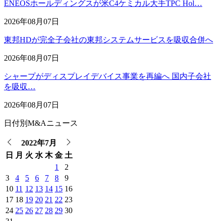
ENEOSホールディングスが米C4ケミカル大手TPC Hol…
2026年08月07日
東邦HDが完全子会社の東邦システムサービスを吸収合併へ
2026年08月07日
シャープがディスプレイデバイス事業を再編へ 国内子会社
を吸収…
2026年08月07日
日付別M&Aニュース
2022年7月
日
月
火
水
木
金
土
1
2
3
4
5
6
7
8
9
10
11
12
13
14
15
16
17
18
19
20
21
22
23
24
25
26
27
28
29
30