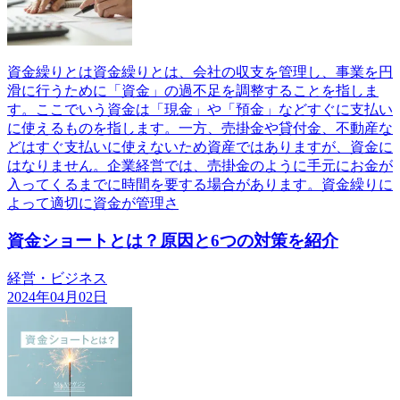
資金繰りとは資金繰りとは、会社の収支を管理し、事業を円
滑に行うために「資金」の過不足を調整することを指しま
す。ここでいう資金は「現金」や「預金」などすぐに支払い
に使えるものを指します。一方、売掛金や貸付金、不動産な
どはすぐ支払いに使えないため資産ではありますが、資金に
はなりません。企業経営では、売掛金のように手元にお金が
入ってくるまでに時間を要する場合があります。資金繰りに
よって適切に資金が管理さ
資金ショートとは？原因と6つの対策を紹介
経営・ビジネス
2024年04月02日