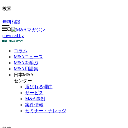
検索
無料相談
powered by
コラム
M&A
ニュース
M&Aを
学ぶ
M&A
用語集
日本M&A
センター
選ばれる理由
サービス
M&A事例
案件情報
セミナー・ナレッジ