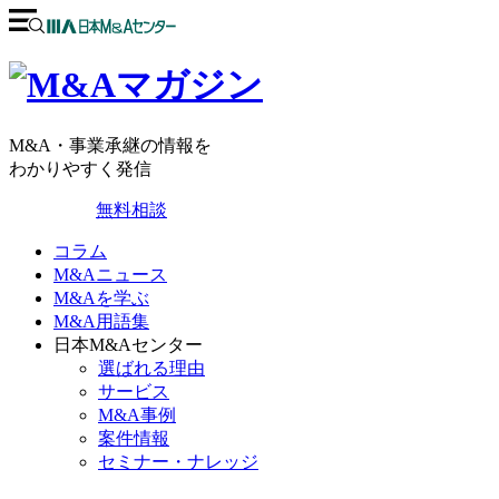
M&A・事業承継の情報を
わかりやすく発信
無料相談
コラム
M&Aニュース
M&Aを学ぶ
M&A用語集
日本M&Aセンター
選ばれる理由
サービス
M&A事例
案件情報
セミナー・ナレッジ