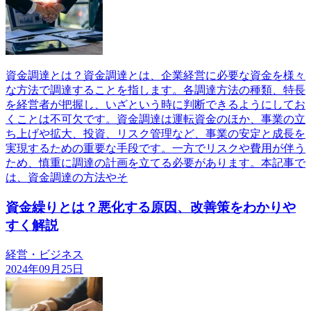
資金調達とは？資金調達とは、企業経営に必要な資金を様々
な方法で調達することを指します。各調達方法の種類、特長
を経営者が把握し、いざという時に判断できるようにしてお
くことは不可欠です。資金調達は運転資金のほか、事業の立
ち上げや拡大、投資、リスク管理など、事業の安定と成長を
実現するための重要な手段です。一方でリスクや費用が伴う
ため、慎重に調達の計画を立てる必要があります。本記事で
は、資金調達の方法やそ
資金繰りとは？悪化する原因、改善策をわかりや
すく解説
経営・ビジネス
2024年09月25日