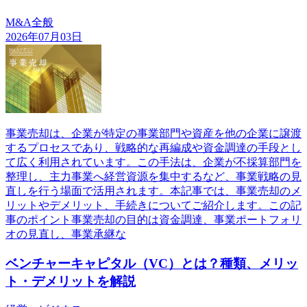
M&A全般
2026年07月03日
事業売却は、企業が特定の事業部門や資産を他の企業に譲渡
するプロセスであり、戦略的な再編成や資金調達の手段とし
て広く利用されています。この手法は、企業が不採算部門を
整理し、主力事業へ経営資源を集中するなど、事業戦略の見
直しを行う場面で活用されます。本記事では、事業売却のメ
リットやデメリット、手続きについてご紹介します。この記
事のポイント事業売却の目的は資金調達、事業ポートフォリ
オの見直し、事業承継な
ベンチャーキャピタル（VC）とは？種類、メリッ
ト・デメリットを解説