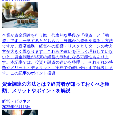
企業が資金調達を行う際、代表的な手段が「投資」と「融
資」です。一見するとどちらも「外部から資金を得る」方法
ですが、返済義務・経営への影響・リスクとリターンの考え
方が大きく異なります。これらの違いを正しく理解していな
いと、資金調達が将来の経営の制約になる可能性もありま
す。本記事では、投資と融資の違いを整理し、それぞれの特
徴やメリット・デメリット、実務での使い分けまで解説しま
す。この記事のポイント投資
資金調達の方法とは？経営者が知っておくべき種
類、メリットやポイントを解説
経営・ビジネス
2025年03月18日