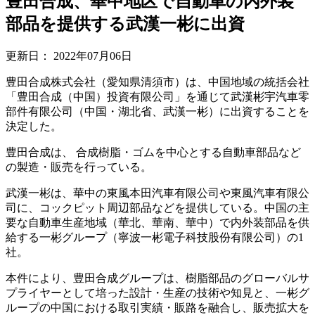
豊田合成、華中地区で自動車の内外装
部品を提供する武漢一彬に出資
更新日：
2022年07月06日
豊田合成株式会社（愛知県清須市）は、中国地域の統括会社
「豊田合成（中国）投資有限公司」を通じて武漢彬宇汽車零
部件有限公司（中国・湖北省、武漢一彬）に出資することを
決定した。
豊田合成は、 合成樹脂・ゴムを中心とする自動車部品など
の製造・販売を行っている。
武漢一彬は、華中の東風本田汽車有限公司や東風汽車有限公
司に、コックピット周辺部品などを提供している。中国の主
要な自動車生産地域（華北、華南、華中）で内外装部品を供
給する一彬グループ（寧波一彬電子科技股份有限公司）の1
社。
本件により、豊田合成グループは、樹脂部品のグローバルサ
プライヤーとして培った設計・生産の技術や知見と、一彬グ
ループの中国における取引実績・販路を融合し、販売拡大を