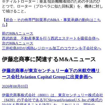
※ティルトローター：垂直/短距離離着陸のための手法のひ
とつで、ローター（プロペラに似た回転翼）を、機体に対し
て傾けること。
【
総合・その他専門卸業界のM&A・事業承継の動向はこち
ら
】
前のM&Aニュース
西武鉄道、不動産事業を行う西武エステートを吸収合併へ
次のM&Aニュース
三井松島HDが感熱レジロール加工のコウナンを子会社化へ
伊藤忠商事に関連するM&Aニュース
伊藤忠商事が東京センチュリー傘下の米航空機リ
ース会社Aviation Capital Groupに出資参画へ
2026年08月03日
伊藤忠商事株式会社（8001）は、東京センチュリー株式会社
（8439）の子会社であるTCSkywardAviationU.S.,Inc.の株式の
50.0％を取得することを決定した。これにより、同社の