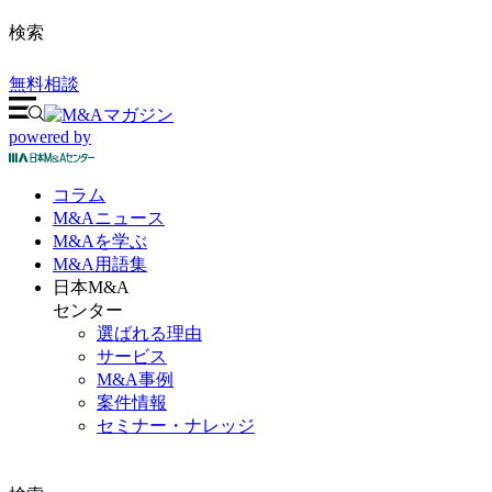
検索
無料相談
powered by
コラム
M&A
ニュース
M&Aを
学ぶ
M&A
用語集
日本M&A
センター
選ばれる理由
サービス
M&A事例
案件情報
セミナー・ナレッジ