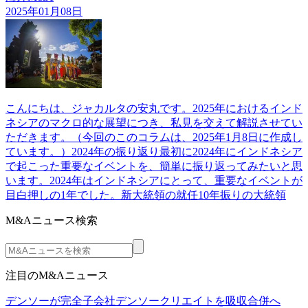
2025年01月08日
こんにちは、ジャカルタの安丸です。2025年におけるインド
ネシアのマクロ的な展望につき、私見を交えて解説させてい
ただきます。（今回のこのコラムは、2025年1月8日に作成し
ています。）2024年の振り返り最初に2024年にインドネシア
で起こった重要なイベントを、簡単に振り返ってみたいと思
います。2024年はインドネシアにとって、重要なイベントが
目白押しの1年でした。新大統領の就任10年振りの大統領
M&Aニュース検索
注目のM&Aニュース
デンソーが完全子会社デンソークリエイトを吸収合併へ