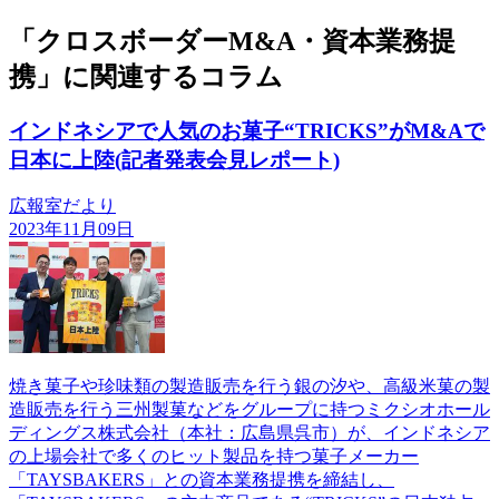
「クロスボーダーM&A・資本業務提
携」に関連するコラム
インドネシアで人気のお菓子“TRICKS”がM&Aで
日本に上陸(記者発表会見レポート)
広報室だより
2023年11月09日
焼き菓子や珍味類の製造販売を行う銀の汐や、高級米菓の製
造販売を行う三州製菓などをグループに持つミクシオホール
ディングス株式会社（本社：広島県呉市）が、インドネシア
の上場会社で多くのヒット製品を持つ菓子メーカー
「TAYSBAKERS」との資本業務提携を締結し、