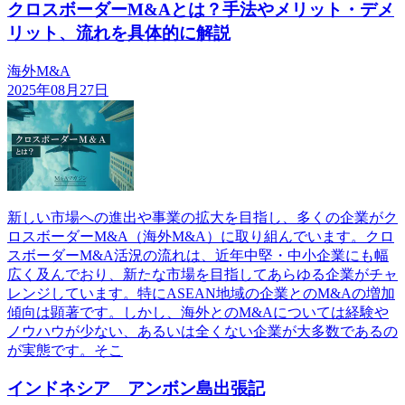
クロスボーダーM&Aとは？手法やメリット・デメ
リット、流れを具体的に解説
海外M&A
2025年08月27日
新しい市場への進出や事業の拡大を目指し、多くの企業がク
ロスボーダーM&A（海外M&A）に取り組んでいます。クロ
スボーダーM&A活況の流れは、近年中堅・中小企業にも幅
広く及んでおり、新たな市場を目指してあらゆる企業がチャ
レンジしています。特にASEAN地域の企業とのM&Aの増加
傾向は顕著です。しかし、海外とのM&Aについては経験や
ノウハウが少ない、あるいは全くない企業が大多数であるの
が実態です。そこ
インドネシア アンボン島出張記