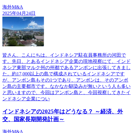
海外M&A
2025年04月24日
皆さん、こんにちは。インドネシア駐在員事務所の河田で
す。先日、とあるインドネシア企業の現地視察にて、インド
ネシア東部マルク州の州都であるアンボンに出張してきまし
た。約17,000以上の島で構成されているインドネシアです
が、アンボン島もその1つであり、アンボンは、そのアンボ
ン島の主要都市です。なかなか馴染みが無いという人も多い
と思いますので、今回はアンボン島と、今回視察してきたイ
ンドネシア企業につい
インドネシアの2025年はどうなる？ ～経済、外
交、国家長期開発計画～
海外M&A