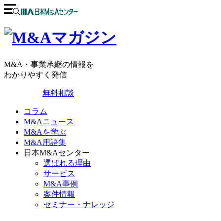
M&A・事業承継の情報を
わかりやすく発信
無料相談
コラム
M&Aニュース
M&Aを学ぶ
M&A用語集
日本M&Aセンター
選ばれる理由
サービス
M&A事例
案件情報
セミナー・ナレッジ