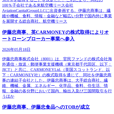
100％子会社である米航空機リース会社
AviationCapitalGroupLLCに出資参画する。伊藤忠商事は、繊
維や機械、食料、情報・金融など幅広い分野で国内外に事業
を展開する総合商社。航空機リース
伊藤忠商事、英CARMONEYの株式取得によりオ
ートローンブローカー事業へ参入
2026年05月18日
伊藤忠商事株式会社（8001）は、官民ファンドの株式会社海
外通信・放送・郵便事業支援機構（東京都千代田区、以下：
JICT）と共に、CARMONEYLtd.（英国スコットランド、以
下：CARMONEY社）の株式取得を通じて、同社を伊藤忠商
事の連結子会社とした。伊藤忠商事は、大手総合商社。繊
維、機械、金属、エネルギー、化学品、食料、住生活、情
報、金融の各分野において国内、輸出入及び三国間取引を行
うほか
伊藤忠商事、伊藤忠食品へのTOBが成立