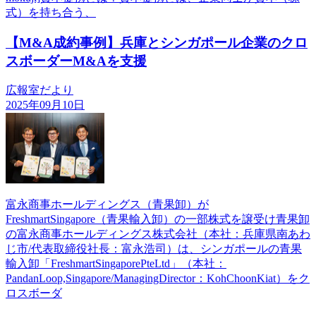
式）を持ち合う、
【M&A成約事例】兵庫とシンガポール企業のクロ
スボーダーM&Aを支援
広報室だより
2025年09月10日
富永商事ホールディングス（青果卸）が
FreshmartSingapore（青果輸入卸）の一部株式を譲受け青果卸
の富永商事ホールディングス株式会社（本社：兵庫県南あわ
じ市/代表取締役社長：富永浩司）は、シンガポールの青果
輸入卸「FreshmartSingaporePteLtd」（本社：
PandanLoop,Singapore/ManagingDirector：KohChoonKiat）をク
ロスボーダ