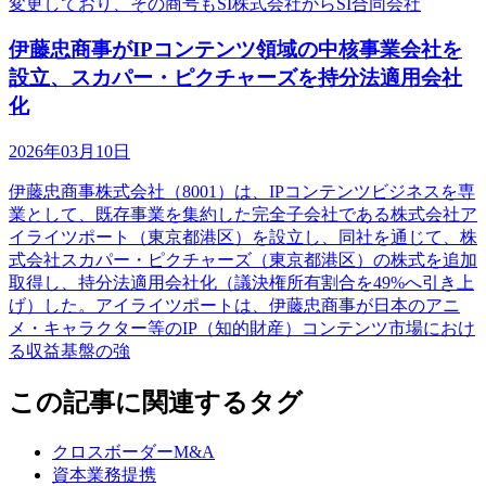
変更しており、その商号もSI株式会社からSI合同会社
伊藤忠商事がIPコンテンツ領域の中核事業会社を
設立、スカパー・ピクチャーズを持分法適用会社
化
2026年03月10日
伊藤忠商事株式会社（8001）は、IPコンテンツビジネスを専
業として、既存事業を集約した完全子会社である株式会社ア
イライツポート（東京都港区）を設立し、同社を通じて、株
式会社スカパー・ピクチャーズ（東京都港区）の株式を追加
取得し、持分法適用会社化（議決権所有割合を49%へ引き上
げ）した。アイライツポートは、伊藤忠商事が日本のアニ
メ・キャラクター等のIP（知的財産）コンテンツ市場におけ
る収益基盤の強
この記事に関連するタグ
クロスボーダーM&A
資本業務提携