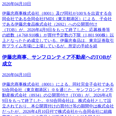
2026年04月10日
伊藤忠商事株式会社（8001）及び同社が100％を出資する合
同会社である合同会社FMDI（東京都港区）による、子会社
である伊藤忠食品株式会社（2692）への公開買付け
（TOB）が、2026年4月9日をもって終了した。応募株券等
の総数（4,768,910株）が買付予定数の下限（1,801,900株）以
上となったため成立している。伊藤忠食品は、東京証券取引
所プライム市場に上場しているが、所定の手続を経
伊藤忠商事、サンフロンティア不動産へのTOBが
成立
2026年04月10日
伊藤忠商事株式会社（8001）による、同社完全子会社である
SI合同会社（東京都港区）※を通じた、サンフロンティア不
動産株式会社（8934）の公開買付け（TOB）が、2026年4月
9日をもって終了した。※SI合同会社は、株式会社として設
立されており、本公開買付けの買付け等の期間中は株式会社
だったが、2026年4月10日付で株式会社から合同会社に組織