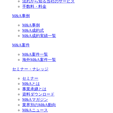
流れから知る当社のサービス
手数料・料金
M&A事例
M&A事例
M&A成約式
M&A成約実績一覧
M&A案件
M&A案件一覧
海外M&A案件一覧
セミナー・ナレッジ
セミナー
M&Aとは
事業承継とは
資料ダウンロード
M&Aマガジン
業界別のM&A動向
M&Aニュース