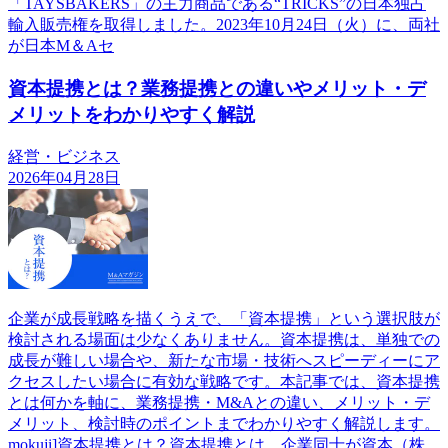
「TAYSBAKERS」の主力商品である“TRICKS”の日本独占
輸入販売権を取得しました。2023年10月24日（火）に、両社
が日本M＆Aセ
資本提携とは？業務提携との違いやメリット・デ
メリットをわかりやすく解説
経営・ビジネス
2026年04月28日
企業が成長戦略を描くうえで、「資本提携」という選択肢が
検討される場面は少なくありません。資本提携は、単独での
成長が難しい場合や、新たな市場・技術へスピーディーにア
クセスしたい場合に有効な戦略です。本記事では、資本提携
とは何かを軸に、業務提携・M&Aとの違い、メリット・デ
メリット、検討時のポイントまでわかりやすく解説します。
mokuji]資本提携とは？資本提携とは、企業同士が資本（株