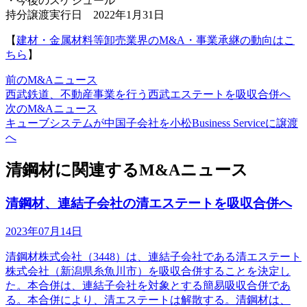
・今後のスケジュール
持分譲渡実行日 2022年1月31日
【
建材・金属材料等卸売業界のM&A・事業承継の動向はこ
ちら
】
前のM&Aニュース
西武鉄道、不動産事業を行う西武エステートを吸収合併へ
次のM&Aニュース
キューブシステムが中国子会社を小松Business Serviceに譲渡
へ
清鋼材に関連するM&Aニュース
清鋼材、連結子会社の清エステートを吸収合併へ
2023年07月14日
清鋼材株式会社（3448）は、連結子会社である清エステート
株式会社（新潟県糸魚川市）を吸収合併することを決定し
た。本合併は、連結子会社を対象とする簡易吸収合併であ
る。本合併により、清エステートは解散する。清鋼材は、