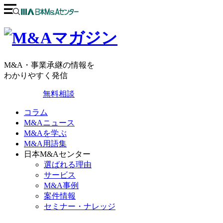
M&A・事業承継の情報を
わかりやすく発信
無料相談
コラム
M&Aニュース
M&Aを学ぶ
M&A用語集
日本M&Aセンター
選ばれる理由
サービス
M&A事例
案件情報
セミナー・ナレッジ