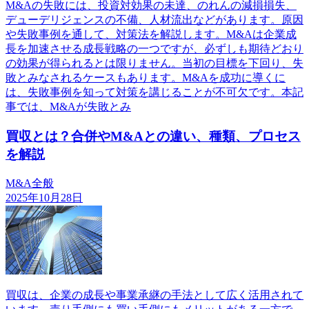
M&Aの失敗には、投資対効果の未達、のれんの減損損失、
デューデリジェンスの不備、人材流出などがあります。原因
や失敗事例を通して、対策法を解説します。M&Aは企業成
長を加速させる成長戦略の一つですが、必ずしも期待どおり
の効果が得られるとは限りません。当初の目標を下回り、失
敗とみなされるケースもあります。M&Aを成功に導くに
は、失敗事例を知って対策を講じることが不可欠です。本記
事では、M&Aが失敗とみ
買収とは？合併やM&Aとの違い、種類、プロセス
を解説
M&A全般
2025年10月28日
買収は、企業の成長や事業承継の手法として広く活用されて