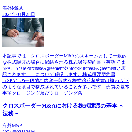
海外M&A
2024年03月28日
本記事では、クロスボーダーM&Aのスキームとして一般的
な株式譲渡の場合に締結される株式譲渡契約書（英語では
SPA、SharePurchaseAgreementやStockPurchaseAgreementと表
記されます。）について解説します。株式譲渡契約書
（SPA）の一般的な内容一般的な株式譲渡契約書は概ね以下
のような項目で構成されていることが多いです。売買の基本
事項クロージング及びクロージング条
クロスボーダーM&Aにおける株式譲渡の基本 ～
法務～
海外M&A
2024年03月26日