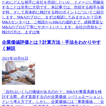
ためにどんな相手に会社を売却したいか、イメージし明確化
することは非常に大切です。本記事では、売却する相手を探
す時、そして具体的に検討する時のポイントについてご紹介
します。M&Aのプロに、まずは相談してみませんか？日本
M&Aセンターは、ご相談からM&Aの成約まで、経験豊富な
M&Aのプロが丁寧にサポートいたします。会社の売却をご
検討の方は、まずは無
企業価値評価とは？計算方法・手法をわかりやす
く解説
2021年10月01日
「自社はいくらの価値があるのか？」M&Aや事業承継を検
討する際、必ず直面するのが企業価値（バリュエーション）
という考え方です。しかし、企業価値には「事業価値」「企