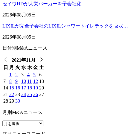
セイワHDが大栄パーカーを子会社化
2026年08月05日
LIXILが完全子会社のLIXILシャワートイレテックを吸収…
2026年08月05日
日付別M&Aニュース
2021年11月
日
月
火
水
木
金
土
1
2
3
4
5
6
7
8
9
10
11
12
13
14
15
16
17
18
19
20
21
22
23
24
25
26
27
28
29
30
月別M&Aニュース
注目ニュースワード