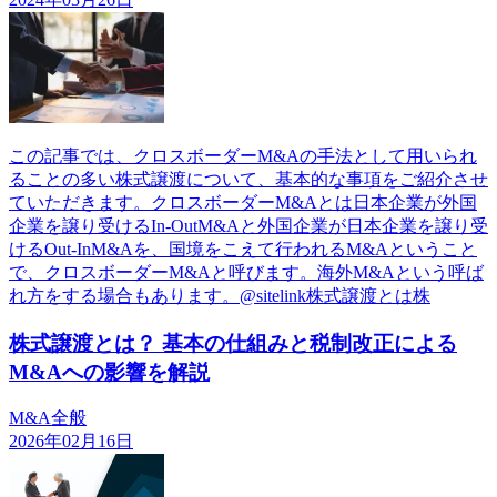
この記事では、クロスボーダーM&Aの手法として用いられ
ることの多い株式譲渡について、基本的な事項をご紹介させ
ていただきます。クロスボーダーM&Aとは日本企業が外国
企業を譲り受けるIn-OutM&Aと外国企業が日本企業を譲り受
けるOut-InM&Aを、国境をこえて行われるM&Aということ
で、クロスボーダーM&Aと呼びます。海外M&Aという呼ば
れ方をする場合もあります。@sitelink株式譲渡とは株
株式譲渡とは？ 基本の仕組みと税制改正による
M&Aへの影響を解説
M&A全般
2026年02月16日