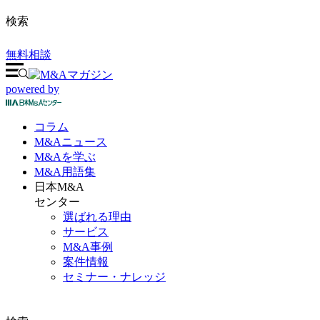
検索
無料相談
powered by
コラム
M&A
ニュース
M&Aを
学ぶ
M&A
用語集
日本M&A
センター
選ばれる理由
サービス
M&A事例
案件情報
セミナー・ナレッジ