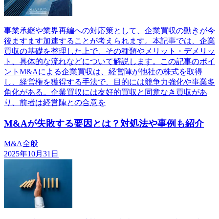
事業承継や業界再編への対応策として、企業買収の動きが今
後ますます加速することが考えられます。本記事では、企業
買収の基礎を整理した上で、その種類やメリット・デメリッ
ト、具体的な流れなどについて解説します。この記事のポイ
ントM&Aによる企業買収は、経営陣が他社の株式を取得
し、経営権を獲得する手法で、目的には競争力強化や事業多
角化がある。企業買収には友好的買収と同意なき買収があ
り、前者は経営陣との合意を
M&Aが失敗する要因とは？対処法や事例も紹介
M&A全般
2025年10月31日