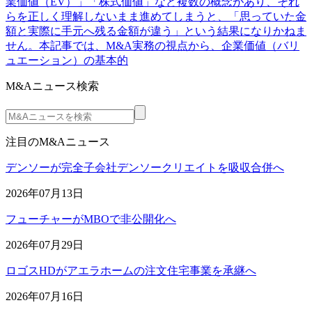
業価値（EV）」「株式価値」など複数の概念があり、それ
らを正しく理解しないまま進めてしまうと、「思っていた金
額と実際に手元へ残る金額が違う」という結果になりかねま
せん。本記事では、M&A実務の視点から、企業価値（バリ
ュエーション）の基本的
M&Aニュース検索
注目のM&Aニュース
デンソーが完全子会社デンソークリエイトを吸収合併へ
2026年07月13日
フューチャーがMBOで非公開化へ
2026年07月29日
ロゴスHDがアエラホームの注文住宅事業を承継へ
2026年07月16日