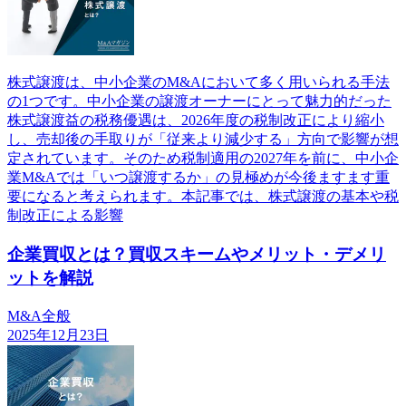
株式譲渡は、中小企業のM&Aにおいて多く用いられる手法
の1つです。中小企業の譲渡オーナーにとって魅力的だった
株式譲渡益の税務優遇は、2026年度の税制改正により縮小
し、売却後の手取りが「従来より減少する」方向で影響が想
定されています。そのため税制適用の2027年を前に、中小企
業M&Aでは「いつ譲渡するか」の見極めが今後ますます重
要になると考えられます。本記事では、株式譲渡の基本や税
制改正による影響
企業買収とは？買収スキームやメリット・デメリ
ットを解説
M&A全般
2025年12月23日