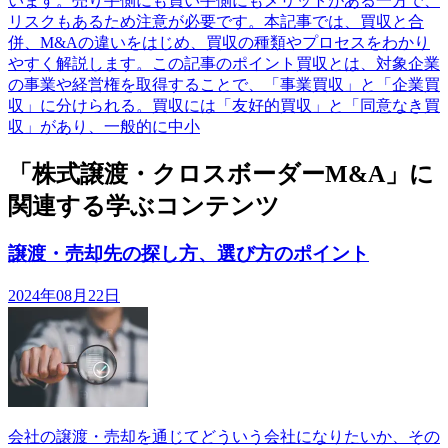
います。売り手側にも買い手側にもメリットがある一方で、
リスクもあるため注意が必要です。本記事では、買収と合
併、M&Aの違いをはじめ、買収の種類やプロセスをわかり
やすく解説します。この記事のポイント買収とは、対象企業
の事業や経営権を取得することで、「事業買収」と「企業買
収」に分けられる。買収には「友好的買収」と「同意なき買
収」があり、一般的に中小
「株式譲渡・クロスボーダーM&A」に
関連する学ぶコンテンツ
譲渡・売却先の探し方、選び方のポイント
2024年08月22日
会社の譲渡・売却を通じてどういう会社になりたいか、その