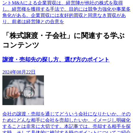
ントM&Aによる企業買収は、経営陣が他社の株式を取得
し、経営権を獲得する手法で、目的には競争力強化や事業多
角化がある。企業買収には友好的買収と同意なき買収があ
り、前者は経営陣との合意を
「株式譲渡・子会社」に関連する学ぶ
コンテンツ
譲渡・売却先の探し方、選び方のポイント
2024年08月22日
会社の譲渡・売却を通じてどういう会社になりたいか、その
ためにどんな相手に会社を売却したいか、イメージし明確化
することは非常に大切です。本記事では、売却する相手を探
す時、そして具体的に検討する時のポイントについてご紹介