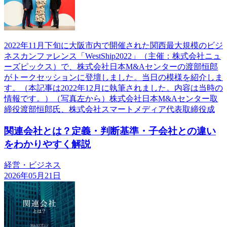
2022年11月下旬に大阪市内で開催された関西最大規模のビジ
ネスカンファレンス「WestShip2022」（主催：株式会社ニュ
ーズピックス）で、株式会社日本M&Aセンターの渡部恒郎
がトークセッションに登壇しました。当日の模様を紹介しま
す。（本記事は2022年12月に執筆されました。内容は当時の
情報です。）（写真左から）株式会社日本M&Aセンター取
締役渡部恒郎氏、株式会社スマートメディア代表取締役成
関連会社とは？定義・判断基準・子会社との違い
をわかりやすく解説
経営・ビジネス
2026年05月21日