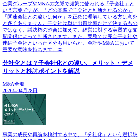
企業グループやM&Aの文脈で頻繁に使われる「子会社」と
いう言葉ですが、「どの基準で子会社と判断されるのか」
「関連会社との違いは何か」を正確に理解している方は意外
と多くありません。子会社は単に出資比率だけで決まるもの
ではなく、議決権の割合に加えて、経営に対する実質的な支
配関係によって判断されます。また、実務では完全子会社や
連結子会社といった区分も用いられ、会計やM&Aにおいて
重要な意味を持ちます。本
分社化とは？子会社化との違い、メリット・デメ
リットと検討ポイントを解説
M&A全般
2026年04月28日
事業の成長や再編を検討する中で、「分社化」という選択肢