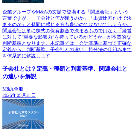
企業グループやM&Aの文脈で登場する「関連会社」という
言葉ですが、「子会社と何が違うのか」「出資比率だけで決
まるのか」と疑問に感じる方も多いのではないでしょうか。
関連会社は単に株式の保有割合で決まるものではなく「経営
に対して“重要な影響力”を持っているかどうか」が本質的な
判断基準となります。本記事では、会計基準に基づく正確な
定義から、判断基準、子会社との違い、持分法の仕組みまで
を体系的に解説します
子会社とは？定義・種類と判断基準、関連会社と
の違いを解説
M&A全般
2026年05月21日