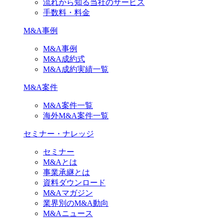
流れから知る当社のサービス
手数料・料金
M&A事例
M&A事例
M&A成約式
M&A成約実績一覧
M&A案件
M&A案件一覧
海外M&A案件一覧
セミナー・ナレッジ
セミナー
M&Aとは
事業承継とは
資料ダウンロード
M&Aマガジン
業界別のM&A動向
M&Aニュース