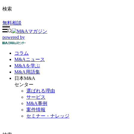
検索
無料相談
powered by
コラム
M&A
ニュース
M&Aを
学ぶ
M&A
用語集
日本M&A
センター
選ばれる理由
サービス
M&A事例
案件情報
セミナー・ナレッジ