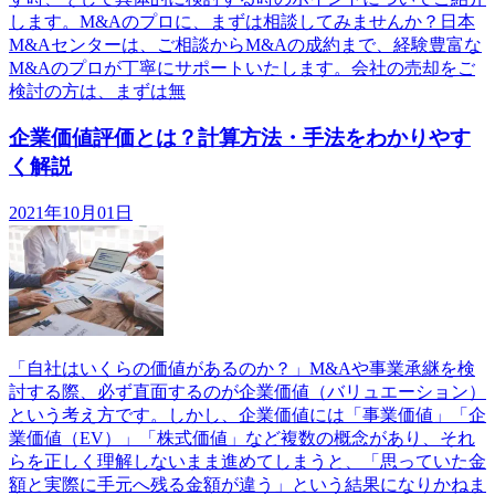
します。M&Aのプロに、まずは相談してみませんか？日本
M&Aセンターは、ご相談からM&Aの成約まで、経験豊富な
M&Aのプロが丁寧にサポートいたします。会社の売却をご
検討の方は、まずは無
企業価値評価とは？計算方法・手法をわかりやす
く解説
2021年10月01日
「自社はいくらの価値があるのか？」M&Aや事業承継を検
討する際、必ず直面するのが企業価値（バリュエーション）
という考え方です。しかし、企業価値には「事業価値」「企
業価値（EV）」「株式価値」など複数の概念があり、それ
らを正しく理解しないまま進めてしまうと、「思っていた金
額と実際に手元へ残る金額が違う」という結果になりかねま