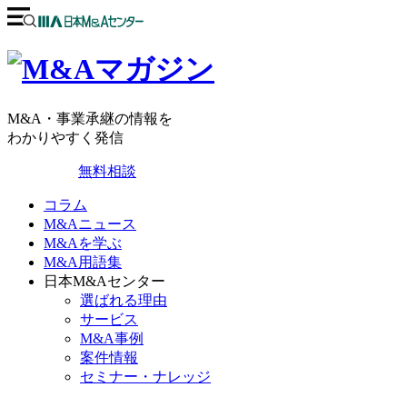
M&A・事業承継の情報を
わかりやすく発信
無料相談
コラム
M&Aニュース
M&Aを学ぶ
M&A用語集
日本M&Aセンター
選ばれる理由
サービス
M&A事例
案件情報
セミナー・ナレッジ