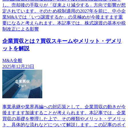
し、売却後の手取りが「従来より減少する」方向で影響が想
定されています。そのため税制適用の2027年を前に、中小企
業M&Aでは「いつ譲渡するか」の見極めが今後ますます重
要になると考えられます。本記事では、株式譲渡の基本や税
制改正による影響
企業買収とは？買収スキームやメリット・デメリ
ットを解説
M&A全般
2025年12月23日
事業承継や業界再編への対応策として、企業買収の動きが今
後ますます加速することが考えられます。本記事では、企業
買収の基礎を整理した上で、その種類やメリット・デメリッ
ト、具体的な流れなどについて解説します。この記事のポイ