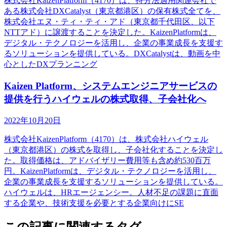
株式会社KaizenPlatform（4170）は、持分法適用関連会社で
ある株式会社DXCatalyst（東京都港区）の保有株式全てを、
株式会社エヌ・ティ・ティ・アド（東京都千代田区、以下
NTTアド）に譲渡することを決定した。KaizenPlatformは、
デジタル・テクノロジーを活用し、企業の事業成長を支援す
るソリューションを提供している。DXCatalystは、動画を中
心としたDXプランニング
Kaizen Platform、システムエンジニアサービスの
提供を行うハイウェルの株式取得、子会社化へ
2022年10月20日
株式会社KaizenPlatform（4170）は、株式会社ハイウェル
（東京都港区）の株式を取得し、子会社化することを決定し
た。取得価格は、アドバイザリー費用等も含め約530百万
円。KaizenPlatformは、デジタル・テクノロジーを活用し、
企業の事業成長を支援するソリューションを提供している。
ハイウェルは、HRエージェンシー。人材不足の課題に直面
する企業や、技術支援を必要とする企業向けにSE
この記事に関連するタグ