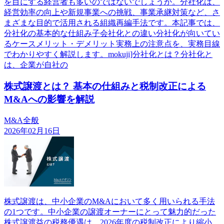
を目にする経営者も多いのではないでしょうか。分社化は、
経営効率の向上や新規事業への挑戦、事業承継対策など、さ
まざまな目的で活用される組織再編手法です。本記事では、
分社化の基本的な仕組み子会社化との違い分社化が向いてい
るケースメリット・デメリット実務上の注意点を、実務目線
でわかりやすく解説します。mokuji]分社化とは？分社化と
は、企業が自社の
株式譲渡とは？ 基本の仕組みと税制改正による
M&Aへの影響を解説
M&A全般
2026年02月16日
株式譲渡は、中小企業のM&Aにおいて多く用いられる手法
の1つです。中小企業の譲渡オーナーにとって魅力的だった
株式譲渡益の税務優遇は、2026年度の税制改正により縮小