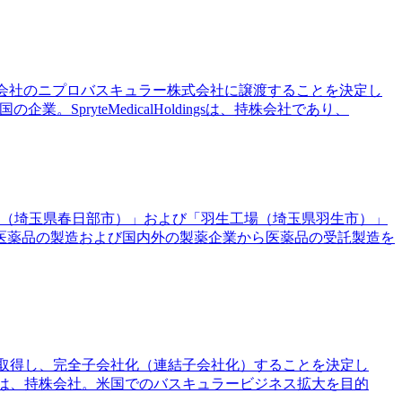
株式を、完全子会社のニプロバスキュラー株式会社に譲渡することを決定し
pryteMedicalHoldingsは、持株会社であり、
場（埼玉県春日部市）」および「羽生工場（埼玉県羽生市）」
医薬品の製造および国内外の製薬企業から医薬品の受託製造を
％を追加取得し、完全子会社化（連結子会社化）することを決定し
LLCは、持株会社。米国でのバスキュラービジネス拡大を目的