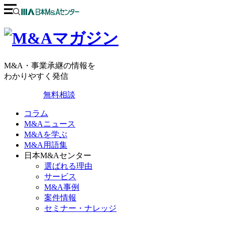
M&A・事業承継の情報を
わかりやすく発信
無料相談
コラム
M&Aニュース
M&Aを学ぶ
M&A用語集
日本M&Aセンター
選ばれる理由
サービス
M&A事例
案件情報
セミナー・ナレッジ