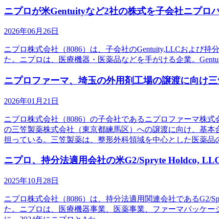
ニプロが米Gentuityなど2社の株式を子会社ニプ
2026年06月26日
ニプロ株式会社（8086）は、子会社のGentuity,LLCおよび
た。ニプロは、医療機器・医薬品などを手がける企業。Gentuity
ニプロファーマ、埼玉の外用剤工場の譲渡に向け三
2026年01月21日
ニプロ株式会社（8086）の子会社であるニプロファーマ株
の三笠製薬株式会社（東京都練馬区）への譲渡に向け、基本
担っている。三笠製薬は、整形外科領域を中心とした医薬品
ニプロ、持分法適用会社の米G2/Spryte Holdco
2025年10月28日
ニプロ株式会社（8086）は、持分法適用関連会社であるG2/S
た。ニプロは、医療機器事業、医薬事業、ファーマパッケージング