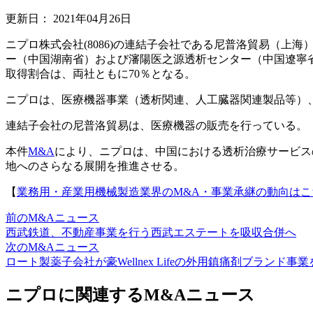
更新日：
2021年04月26日
ニプロ株式会社(8086)の連結子会社である尼普洛貿易（
ー（中国湖南省）および瀋陽医之源透析センター（中国遼寧
取得割合は、両社ともに70％となる。
ニプロは、医療機器事業（透析関連、人工臓器関連製品等）
連結子会社の尼普洛貿易は、医療機器の販売を行っている。
本件
M&A
により、ニプロは、中国における透析治療サービス
地へのさらなる展開を推進させる。
【
業務用・産業用機械製造業界のM&A・事業承継の動向はこ
前のM&Aニュース
西武鉄道、不動産事業を行う西武エステートを吸収合併へ
次のM&Aニュース
ロート製薬子会社が豪Wellnex Lifeの外用鎮痛剤ブランド事
ニプロに関連するM&Aニュース