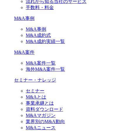
流れから知る当社のサービス
手数料・料金
M&A事例
M&A事例
M&A成約式
M&A成約実績一覧
M&A案件
M&A案件一覧
海外M&A案件一覧
セミナー・ナレッジ
セミナー
M&Aとは
事業承継とは
資料ダウンロード
M&Aマガジン
業界別のM&A動向
M&Aニュース