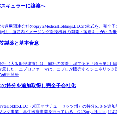
ロバスキュラーに譲渡へ
持分法適用関連会社のSpryteMedicalHoldings,LLCの
は、血管内イメージング医療機器の開発・製造を手がける米国の企業。S
笠製薬と基本合意
式会社（大阪府摂津市）は、同社の製造工場である「埼玉第2工
合意した。ニプロファーマは、ニプロが販売するジェネリック
の研究開発
, LLCの持分を追加取得し完全子会社化
pryteHoldco,LLC（米国マサチューセッツ州）の持分61
事業、再生医療事業を行っている。G2/SpryteHoldco,