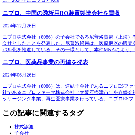
に、2024年にニプロとAda
ニプロ、中国の透析用RO装置製造会社を買収
2024年12月26日
ニプロ株式会社（8086）の子会社である尼普洛貿易（上海
会社としたことを発表した。尼普洛貿易は、医療機器の販売
バル化を推進している。その一環として、本件M&Aにより、
ニプロ、医薬品事業の再編を発表
2024年06月26日
ニプロ株式会社（8086）は、連結子会社であるニプロES
社であるニプロファーマ株式会社（大阪府摂津市）を存続会
ッケージング事業、再生医療事業を行っている。ニプロESフ
この記事に関連するタグ
株式譲渡
子会社