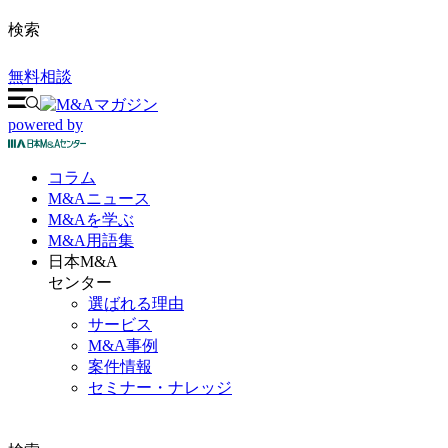
検索
無料相談
powered by
コラム
M&A
ニュース
M&Aを
学ぶ
M&A
用語集
日本M&A
センター
選ばれる理由
サービス
M&A事例
案件情報
セミナー・ナレッジ