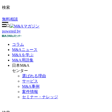
検索
無料相談
powered by
コラム
M&A
ニュース
M&Aを
学ぶ
M&A
用語集
日本M&A
センター
選ばれる理由
サービス
M&A事例
案件情報
セミナー・ナレッジ