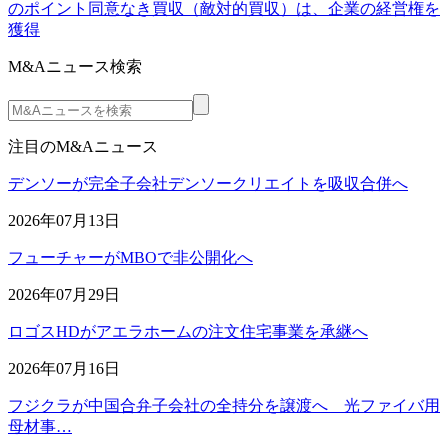
のポイント同意なき買収（敵対的買収）は、企業の経営権を
獲得
M&Aニュース検索
注目のM&Aニュース
デンソーが完全子会社デンソークリエイトを吸収合併へ
2026年07月13日
フューチャーがMBOで非公開化へ
2026年07月29日
ロゴスHDがアエラホームの注文住宅事業を承継へ
2026年07月16日
フジクラが中国合弁子会社の全持分を譲渡へ 光ファイバ用
母材事…