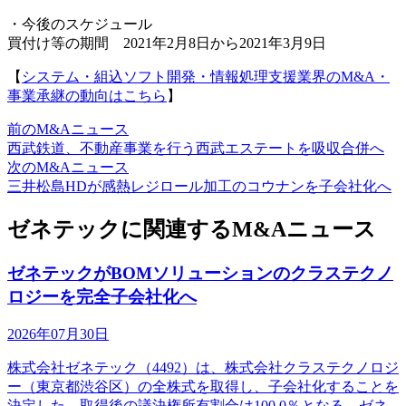
・今後のスケジュール
買付け等の期間 2021年2月8日から2021年3月9日
【
システム・組込ソフト開発・情報処理支援業界のM&A・
事業承継の動向はこちら
】
前のM&Aニュース
西武鉄道、不動産事業を行う西武エステートを吸収合併へ
次のM&Aニュース
三井松島HDが感熱レジロール加工のコウナンを子会社化へ
ゼネテックに関連するM&Aニュース
ゼネテックがBOMソリューションのクラステクノ
ロジーを完全子会社化へ
2026年07月30日
株式会社ゼネテック（4492）は、株式会社クラステクノロジ
ー（東京都渋谷区）の全株式を取得し、子会社化することを
決定した。取得後の議決権所有割合は100.0％となる。ゼネ