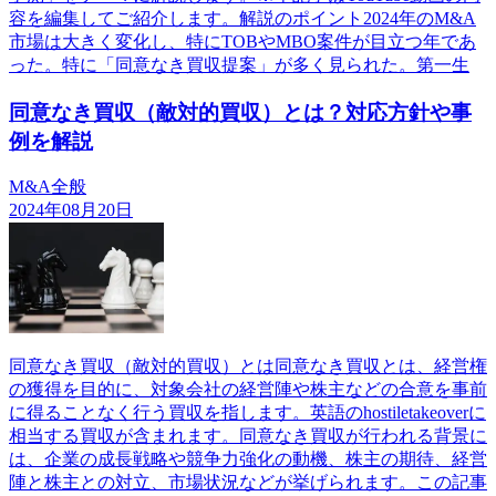
容を編集してご紹介します。解説のポイント2024年のM&A
市場は大きく変化し、特にTOBやMBO案件が目立つ年であ
った。特に「同意なき買収提案」が多く見られた。第一生
同意なき買収（敵対的買収）とは？対応方針や事
例を解説
M&A全般
2024年08月20日
同意なき買収（敵対的買収）とは同意なき買収とは、経営権
の獲得を目的に、対象会社の経営陣や株主などの合意を事前
に得ることなく行う買収を指します。英語のhostiletakeoverに
相当する買収が含まれます。同意なき買収が行われる背景に
は、企業の成長戦略や競争力強化の動機、株主の期待、経営
陣と株主との対立、市場状況などが挙げられます。この記事