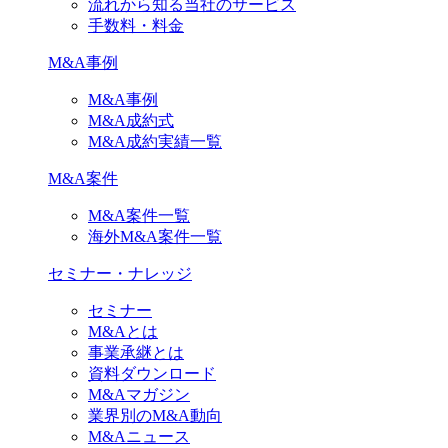
流れから知る当社のサービス
手数料・料金
M&A事例
M&A事例
M&A成約式
M&A成約実績一覧
M&A案件
M&A案件一覧
海外M&A案件一覧
セミナー・ナレッジ
セミナー
M&Aとは
事業承継とは
資料ダウンロード
M&Aマガジン
業界別のM&A動向
M&Aニュース