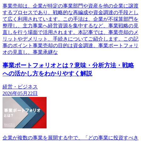
事業売却は、企業が特定の事業部門や資産を他の企業に譲渡
するプロセスであり、戦略的な再編成や資金調達の手段とし
て広く利用されています。この手法は、企業が不採算部門を
整理し、主力事業へ経営資源を集中するなど、事業戦略の見
直しを行う場面で活用されます。本記事では、事業売却のメ
リットやデメリット、手続きについてご紹介します。この記
事のポイント事業売却の目的は資金調達、事業ポートフォリ
オの見直し、事業承継な
事業ポートフォリオとは？意味・分析方法・戦略
への活かし方をわかりやすく解説
経営・ビジネス
2026年05月22日
企業が複数の事業を展開する中で、「どの事業に投資すべき