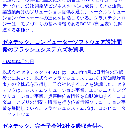
テックは、受託開発型ビジネスを中心に成長してきた企業。
製造業向けのソリューション提供を通じ、トータルソリュー
ションパートナーへの進化を目指している。クラステクノロ
ジーは、モノづくりの基本情報であるBOM（部品表）に関
連する各種ソリ
ゼネテック、コンピューターソフトウェア設計開
発のフラッシュシステムズを買収
2024年04月22日
株式会社ゼネテック（4492）は、2024年4月22日開催の取締
役会において、株式会社フラッシュシステムズ（愛知県弥富
市）の全株式を取得し、子会社化することを決議した。ゼネ
テックは、システムソリューション事業、エンジニアリング
ソリューション事業、災害時位置情報を自動通知する「ココ
ダヨ」アプリの開発・販売を行う位置情報ソリューション事
業を展開している。フラッシュシステムズは、コンピュータ
ーソフトウェ
ゼネテック、完全子会社2社を吸収合併へ