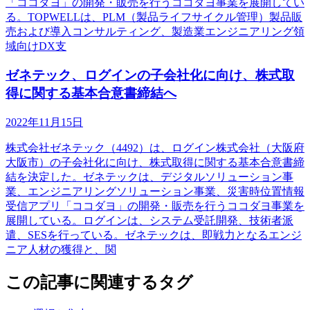
「ココダヨ」の開発・販売を行うココダヨ事業を展開してい
る。TOPWELLは、PLM（製品ライフサイクル管理）製品販
売および導入コンサルティング、製造業エンジニアリング領
域向けDX支
ゼネテック、ログインの子会社化に向け、株式取
得に関する基本合意書締結へ
2022年11月15日
株式会社ゼネテック（4492）は、ログイン株式会社（大阪府
大阪市）の子会社化に向け、株式取得に関する基本合意書締
結を決定した。ゼネテックは、デジタルソリューション事
業、エンジニアリングソリューション事業、災害時位置情報
受信アプリ「ココダヨ」の開発・販売を行うココダヨ事業を
展開している。ログインは、システム受託開発、技術者派
遣、SESを行っている。ゼネテックは、即戦力となるエンジ
ニア人材の獲得と、関
この記事に関連するタグ