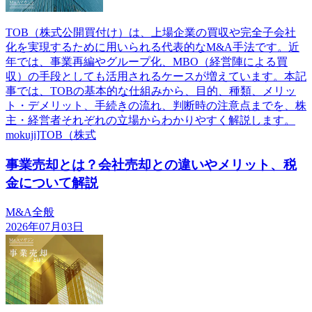
TOB（株式公開買付け）は、上場企業の買収や完全子会社
化を実現するために用いられる代表的なM&A手法です。近
年では、事業再編やグループ化、MBO（経営陣による買
収）の手段としても活用されるケースが増えています。本記
事では、TOBの基本的な仕組みから、目的、種類、メリッ
ト・デメリット、手続きの流れ、判断時の注意点までを、株
主・経営者それぞれの立場からわかりやすく解説します。
mokuji]TOB（株式
事業売却とは？会社売却との違いやメリット、税
金について解説
M&A全般
2026年07月03日