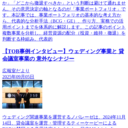
か」「どこから撤退すべきか」という判断は避けて通れませ
ん。その意思決定の軸となるのが「事業ポートフォリオ」で
す。本記事では、事業ポートフォリオの基本的な考え方か
ら、代表的な分析手法（BCG・GE）、作り方、実務での活
用ポイントまでを体系的に解説します。この記事のポイント
複数事業を分析し、経営資源の配分（投資・維持・撤退）を
判断する枠組み。代表的
【TOB事例インタビュー】ウェディング事業と 貸
会議室事業の 意外なシナジー
広報室だより
2025年09月05日
ウェディング関連事業を運営するノバレーゼは、2024年11月
14日、貸会議室を運営・管理するティーケーピーによる