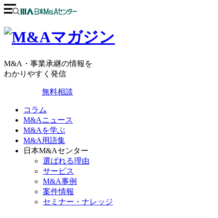
M&A・事業承継の情報を
わかりやすく発信
無料相談
コラム
M&Aニュース
M&Aを学ぶ
M&A用語集
日本M&Aセンター
選ばれる理由
サービス
M&A事例
案件情報
セミナー・ナレッジ