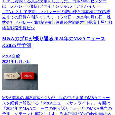
TOBに賛同する意思決定をしました。日本M&Aセンター
は、ノバレーゼ側のファイナンシャル・アドバイザー
（FA）として支援。ノバレーゼの増山様と福本様にTOB成
立までの経緯を聞きました。（取材日：2025年6月16日）株
式会社ノバレーゼ取締役執行役員経営戦略本部長増山晃年様
経営戦略部長ビジ
M&Aのプロが振り返る2024年のM&Aニュース
&2025年予測
M&A全般
2024年12月23日
M&A業界の経験豊富な2人が、世の中の企業のM&Aニュー
スを紐解き解説する「M&Aニュースサテライト」。今回は
「2024年のM&Aニュースの振り返りと2025年のM&A動向の
予測」をテーマに解説します。※本記事はYouTube動画の内