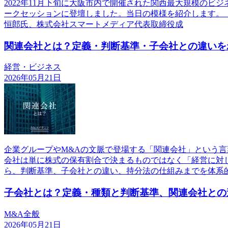
2022年11月下旬に大阪市内で開催された関西最大規模のビジ
ークセッションに登壇しました。当日の模様を紹介します。（
恒郎氏、株式会社スマートメディア代表取締役成
関連会社とは？定義・判断基準・子会社との違いを
経営・ビジネス
2026年05月21日
企業グループやM&Aの文脈で登場する「関連会社」という
会社は単に株式の保有割合で決まるものではなく「経営に対
ら、判断基準、子会社との違い、持分法の仕組みまでを体系
子会社とは？定義・種類と判断基準、関連会社との
M&A全般
2026年05月21日