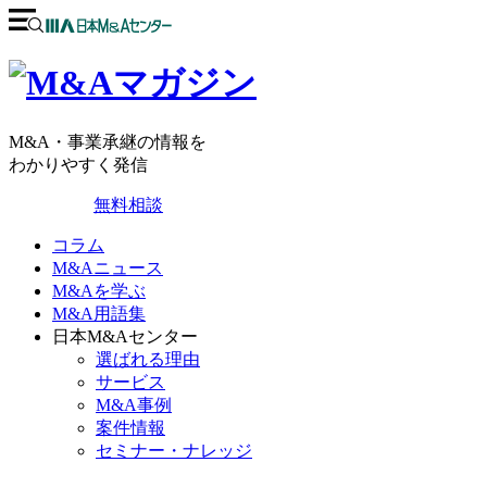
M&A・事業承継の情報を
わかりやすく発信
無料相談
コラム
M&Aニュース
M&Aを学ぶ
M&A用語集
日本M&Aセンター
選ばれる理由
サービス
M&A事例
案件情報
セミナー・ナレッジ