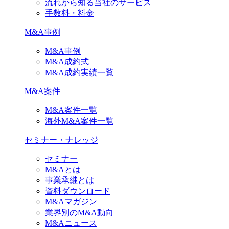
流れから知る当社のサービス
手数料・料金
M&A事例
M&A事例
M&A成約式
M&A成約実績一覧
M&A案件
M&A案件一覧
海外M&A案件一覧
セミナー・ナレッジ
セミナー
M&Aとは
事業承継とは
資料ダウンロード
M&Aマガジン
業界別のM&A動向
M&Aニュース