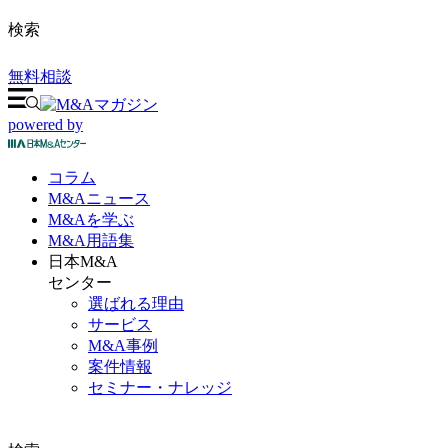
検索
無料相談
powered by
コラム
M&A
ニュース
M&Aを
学ぶ
M&A
用語集
日本M&A
センター
選ばれる理由
サービス
M&A事例
案件情報
セミナー・ナレッジ