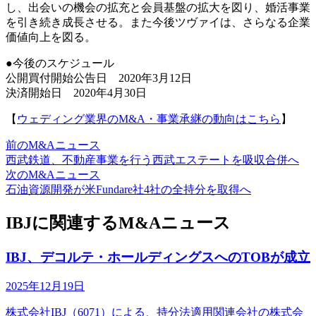
し、出会いの機会の拡充と会員基盤の拡大を図り、婚活事業
を引き続き成長させる。また今後ツヴァイは、さらなる企業
価値向上を図る。
●今後のスケジュール
公開買付開始公告日 2020年3月12日
決済開始日 2020年4月30日
【
ウェディング業界のM&A・事業承継の動向はこちら
】
前のM&Aニュース
西武鉄道、不動産事業を行う西武エステートを吸収合併へ
次のM&Aニュース
石油資源開発が米Fundare社4社の全持分を取得へ
IBJに関連するM&Aニュース
IBJ、デコルテ・ホールディングスへのTOBが成立
2025年12月19日
株式会社IBJ（6071）による、持分法適用関連会社の株式会