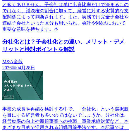
と多くありません。子会社は単に出資比率だけで決まるもの
ではなく、議決権の割合に加えて、経営に対する実質的な支
配関係によって判断されます。また、実務では完全子会社や
連結子会社といった区分も用いられ、会計やM&Aにおいて
重要な意味を持ちます。本
分社化とは？子会社化との違い、メリット・デメ
リットと検討ポイントを解説
M&A全般
2026年04月28日
事業の成長や再編を検討する中で、「分社化」という選択肢
を目にする経営者も多いのではないでしょうか。分社化は、
経営効率の向上や新規事業への挑戦、事業承継対策など、さ
まざまな目的で活用される組織再編手法です。本記事では、