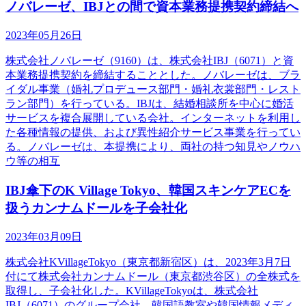
ノバレーゼ、IBJとの間で資本業務提携契約締結へ
2023年05月26日
株式会社ノバレーゼ（9160）は、株式会社IBJ（6071）と資
本業務提携契約を締結することとした。ノバレーゼは、ブラ
イダル事業（婚礼プロデュース部門・婚礼衣裳部門・レスト
ラン部門）を行っている。IBJは、結婚相談所を中心に婚活
サービスを複合展開している会社。インターネットを利用し
た各種情報の提供、および異性紹介サービス事業を行ってい
る。ノバレーゼは、本提携により、両社の持つ知見やノウハ
ウ等の相互
IBJ傘下のK Village Tokyo、韓国スキンケアECを
扱うカンナムドールを子会社化
2023年03月09日
株式会社KVillageTokyo（東京都新宿区）は、2023年3月7日
付にて株式会社カンナムドール（東京都渋谷区）の全株式を
取得し、子会社化した。KVillageTokyoは、株式会社
IBJ（6071）のグループ会社。韓国語教室や韓国情報メディ