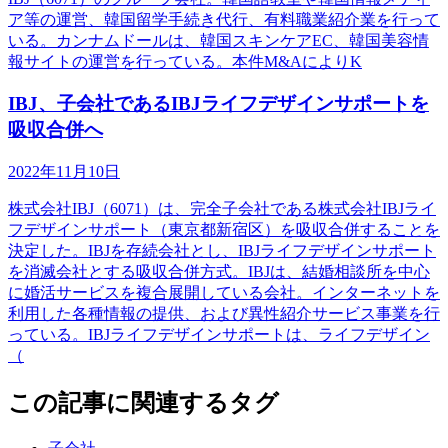
ア等の運営、韓国留学手続き代行、有料職業紹介業を行って
いる。カンナムドールは、韓国スキンケアEC、韓国美容情
報サイトの運営を行っている。本件M&AによりK
IBJ、子会社であるIBJライフデザインサポートを
吸収合併へ
2022年11月10日
株式会社IBJ（6071）は、完全子会社である株式会社IBJライ
フデザインサポート（東京都新宿区）を吸収合併することを
決定した。IBJを存続会社とし、IBJライフデザインサポート
を消滅会社とする吸収合併方式。IBJは、結婚相談所を中心
に婚活サービスを複合展開している会社。インターネットを
利用した各種情報の提供、および異性紹介サービス事業を行
っている。IBJライフデザインサポートは、ライフデザイン
（
この記事に関連するタグ