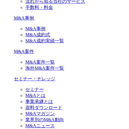
流れから知る当社のサービス
手数料・料金
M&A事例
M&A事例
M&A成約式
M&A成約実績一覧
M&A案件
M&A案件一覧
海外M&A案件一覧
セミナー・ナレッジ
セミナー
M&Aとは
事業承継とは
資料ダウンロード
M&Aマガジン
業界別のM&A動向
M&Aニュース