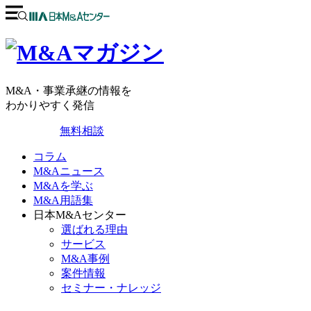
M&A・事業承継の情報を
わかりやすく発信
無料相談
コラム
M&Aニュース
M&Aを学ぶ
M&A用語集
日本M&Aセンター
選ばれる理由
サービス
M&A事例
案件情報
セミナー・ナレッジ