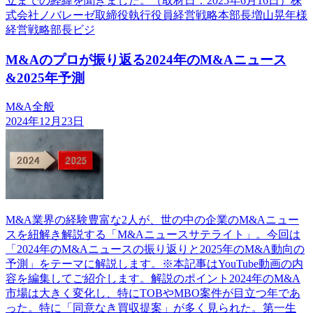
立までの経緯を聞きました。（取材日：2025年6月16日）株
式会社ノバレーゼ取締役執行役員経営戦略本部長増山晃年様
経営戦略部長ビジ
M&Aのプロが振り返る2024年のM&Aニュース
&2025年予測
M&A全般
2024年12月23日
M&A業界の経験豊富な2人が、世の中の企業のM&Aニュー
スを紐解き解説する「M&Aニュースサテライト」。今回は
「2024年のM&Aニュースの振り返りと2025年のM&A動向の
予測」をテーマに解説します。※本記事はYouTube動画の内
容を編集してご紹介します。解説のポイント2024年のM&A
市場は大きく変化し、特にTOBやMBO案件が目立つ年であ
った。特に「同意なき買収提案」が多く見られた。第一生