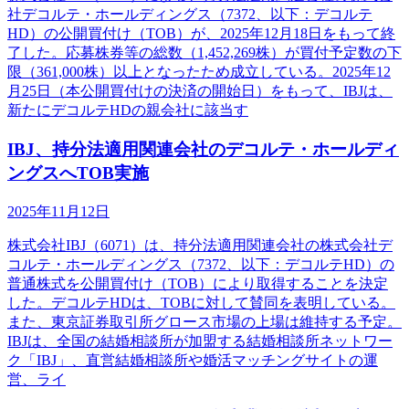
社デコルテ・ホールディングス（7372、以下：デコルテ
HD）の公開買付け（TOB）が、2025年12月18日をもって終
了した。応募株券等の総数（1,452,269株）が買付予定数の下
限（361,000株）以上となったため成立している。2025年12
月25日（本公開買付けの決済の開始日）をもって、IBJは、
新たにデコルテHDの親会社に該当す
IBJ、持分法適用関連会社のデコルテ・ホールディ
ングスへTOB実施
2025年11月12日
株式会社IBJ（6071）は、持分法適用関連会社の株式会社デ
コルテ・ホールディングス（7372、以下：デコルテHD）の
普通株式を公開買付け（TOB）により取得することを決定
した。デコルテHDは、TOBに対して賛同を表明している。
また、東京証券取引所グロース市場の上場は維持する予定。
IBJは、全国の結婚相談所が加盟する結婚相談所ネットワー
ク「IBJ」、直営結婚相談所や婚活マッチングサイトの運
営、ライ