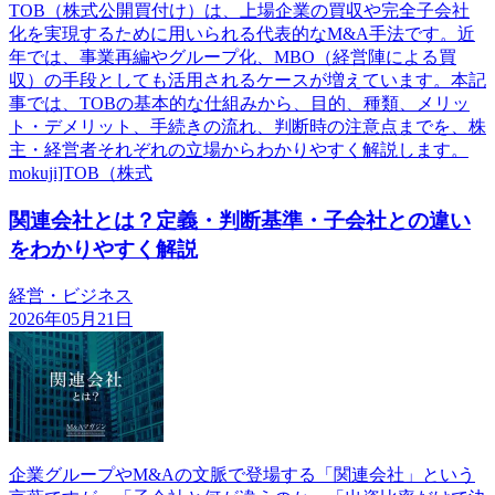
TOB（株式公開買付け）は、上場企業の買収や完全子会社
化を実現するために用いられる代表的なM&A手法です。近
年では、事業再編やグループ化、MBO（経営陣による買
収）の手段としても活用されるケースが増えています。本記
事では、TOBの基本的な仕組みから、目的、種類、メリッ
ト・デメリット、手続きの流れ、判断時の注意点までを、株
主・経営者それぞれの立場からわかりやすく解説します。
mokuji]TOB（株式
関連会社とは？定義・判断基準・子会社との違い
をわかりやすく解説
経営・ビジネス
2026年05月21日
企業グループやM&Aの文脈で登場する「関連会社」という