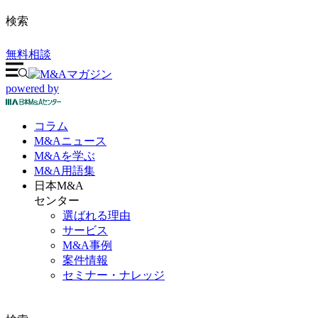
検索
無料相談
powered by
コラム
M&A
ニュース
M&Aを
学ぶ
M&A
用語集
日本M&A
センター
選ばれる理由
サービス
M&A事例
案件情報
セミナー・ナレッジ