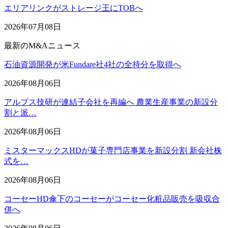
エリアリンクがストレージ王にTOBへ
2026年07月08日
最新のM&Aニュース
石油資源開発が米Fundare社4社の全持分を取得へ
2026年08月06日
アルプス技研が連結子会社を再編へ 農業生産事業の新設分
割と派…
2026年08月06日
ミスターマックスHDが菓子専門店事業を新設分割 新会社株
式を…
2026年08月06日
コーセーHD傘下のコーセーがコーセー化粧品販売を吸収合
併へ