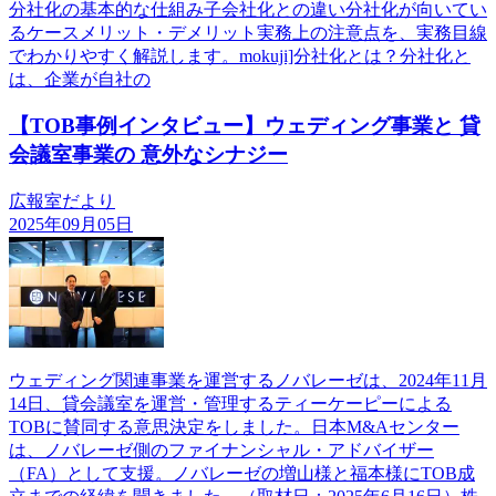
分社化の基本的な仕組み子会社化との違い分社化が向いてい
るケースメリット・デメリット実務上の注意点を、実務目線
でわかりやすく解説します。mokuji]分社化とは？分社化と
は、企業が自社の
【TOB事例インタビュー】ウェディング事業と 貸
会議室事業の 意外なシナジー
広報室だより
2025年09月05日
ウェディング関連事業を運営するノバレーゼは、2024年11月
14日、貸会議室を運営・管理するティーケーピーによる
TOBに賛同する意思決定をしました。日本M&Aセンター
は、ノバレーゼ側のファイナンシャル・アドバイザー
（FA）として支援。ノバレーゼの増山様と福本様にTOB成