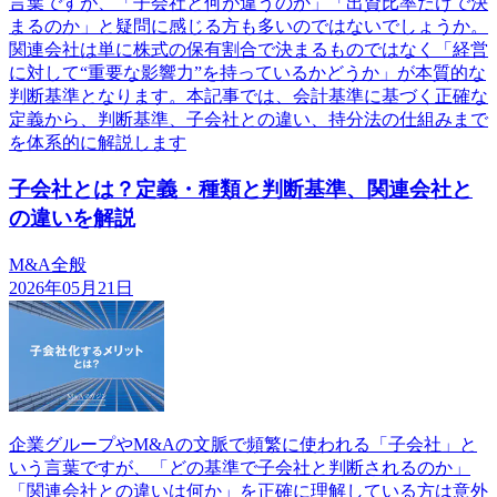
言葉ですが、「子会社と何が違うのか」「出資比率だけで決
まるのか」と疑問に感じる方も多いのではないでしょうか。
関連会社は単に株式の保有割合で決まるものではなく「経営
に対して“重要な影響力”を持っているかどうか」が本質的な
判断基準となります。本記事では、会計基準に基づく正確な
定義から、判断基準、子会社との違い、持分法の仕組みまで
を体系的に解説します
子会社とは？定義・種類と判断基準、関連会社と
の違いを解説
M&A全般
2026年05月21日
企業グループやM&Aの文脈で頻繁に使われる「子会社」と
いう言葉ですが、「どの基準で子会社と判断されるのか」
「関連会社との違いは何か」を正確に理解している方は意外