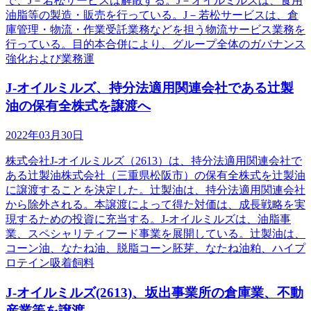
で、J－若松サービスは解散する。J－オイルミルズは、食用
油脂等の製造・販売を行っている。J－若松サービスは、倉
庫管理・物流・作業受託業務などを担う物流サービス業務を
行っている。目的本合併により、グループ全体のガバナンス
強化および業務運
J-オイルミルズ、持分法適用関連会社である辻製
油の保有全株式を譲渡へ
2022年03月30日
株式会社J-オイルミルズ（2613）は、持分法適用関連会社で
ある辻製油株式会社（三重県松阪市）の保有全株式を辻製油
に譲渡することを決定した。辻製油は、持分法適用関連会社
から除外される。本譲渡によって得た対価は、成長戦略を実
現するための投資に充当する。J-オイルミルズは、油脂事
業、スペシャリティフード事業を展開している。辻製油は、
コーン油、なたね油、脱脂コーン胚芽、なたね油粕、ハイプ
ロテイン吸着飼料
J-オイルミルズ(2613)、坂出事業所の倉庫業、不動
産業等を譲渡