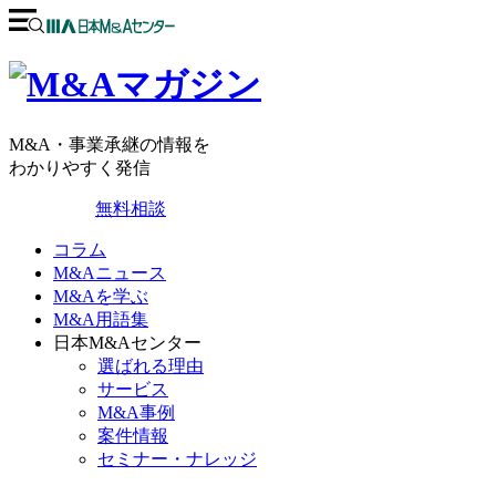
M&A・事業承継の情報を
わかりやすく発信
無料相談
コラム
M&Aニュース
M&Aを学ぶ
M&A用語集
日本M&Aセンター
選ばれる理由
サービス
M&A事例
案件情報
セミナー・ナレッジ