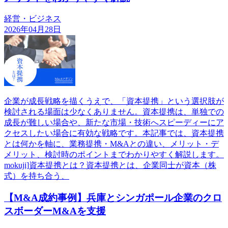
経営・ビジネス
2026年04月28日
企業が成長戦略を描くうえで、「資本提携」という選択肢が
検討される場面は少なくありません。資本提携は、単独での
成長が難しい場合や、新たな市場・技術へスピーディーにア
クセスしたい場合に有効な戦略です。本記事では、資本提携
とは何かを軸に、業務提携・M&Aとの違い、メリット・デ
メリット、検討時のポイントまでわかりやすく解説します。
mokuji]資本提携とは？資本提携とは、企業同士が資本（株
式）を持ち合う、
【M&A成約事例】兵庫とシンガポール企業のクロ
スボーダーM&Aを支援