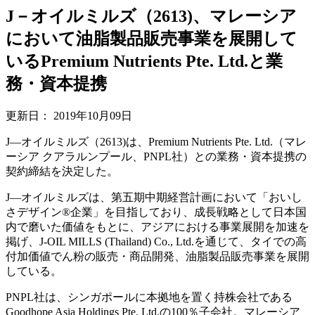
J－オイルミルズ（2613)、マレーシア
において油脂製品販売事業を展開して
いるPremium Nutrients Pte. Ltd.と業
務・資本提携
更新日：
2019年10月09日
J—オイルミルズ（2613)は、Premium Nutrients Pte. Ltd.（マレ
ーシア クアラルンプール、PNPL社）との業務・資本提携の
契約締結を決定した。
J—オイルミルズは、第五期中期経営計画において「おいし
さデザイン®企業」を目指しており、成長戦略として日本国
内で磨いた価値をもとに、アジアにおける事業展開を加速を
掲げ、J-OIL MILLS (Thailand) Co., Ltd.を通じて、タイでの高
付加価値でん粉の販売・商品開発、油脂製品販売事業を展開
している。
PNPL社は、シンガポールに本拠地を置く持株会社である
Goodhope Asia Holdings Pte. Ltd.の100％子会社。マレーシア