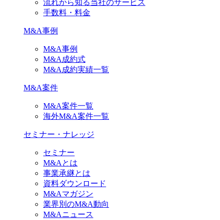
流れから知る当社のサービス
手数料・料金
M&A事例
M&A事例
M&A成約式
M&A成約実績一覧
M&A案件
M&A案件一覧
海外M&A案件一覧
セミナー・ナレッジ
セミナー
M&Aとは
事業承継とは
資料ダウンロード
M&Aマガジン
業界別のM&A動向
M&Aニュース