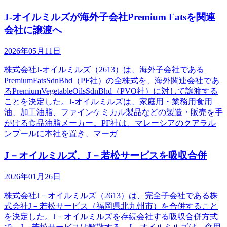
J-オイルミルズが海外子会社Premium Fatsを関連
会社に譲渡へ
2026年05月11日
株式会社J-オイルミルズ（2613）は、海外子会社である
PremiumFatsSdnBhd（PF社）の全株式を、海外関連会社であ
るPremiumVegetableOilsSdnBhd（PVO社）に対して譲渡する
ことを決定した。J-オイルミルズは、家庭用・業務用食用
油、加工油脂、ファインケミカル製品などの製造・販売を手
がける食品油脂メーカー。PF社は、マレーシアのクアラル
ンプールに本社を置き、マーガ
J－オイルミルズ、J－若松サービスを吸収合併
2026年01月26日
株式会社J－オイルミルズ（2613）は、完全子会社である株
式会社J－若松サービス（福岡県北九州市）を合併すること
を決定した。J－オイルミルズを存続会社する吸収合併方式