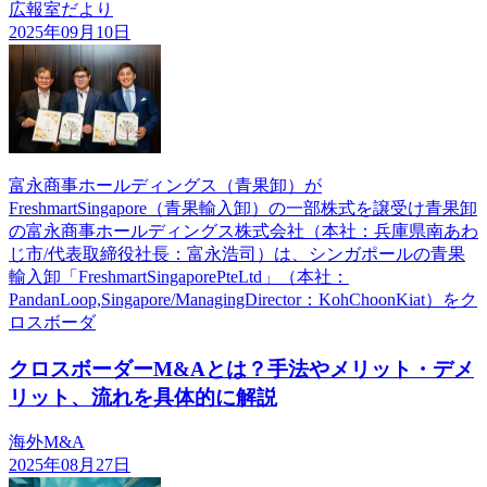
広報室だより
2025年09月10日
富永商事ホールディングス（青果卸）が
FreshmartSingapore（青果輸入卸）の一部株式を譲受け青果卸
の富永商事ホールディングス株式会社（本社：兵庫県南あわ
じ市/代表取締役社長：富永浩司）は、シンガポールの青果
輸入卸「FreshmartSingaporePteLtd」（本社：
PandanLoop,Singapore/ManagingDirector：KohChoonKiat）をク
ロスボーダ
クロスボーダーM&Aとは？手法やメリット・デメ
リット、流れを具体的に解説
海外M&A
2025年08月27日