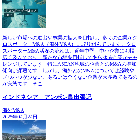
新しい市場への進出や事業の拡大を目指し、多くの企業がク
ロスボーダーM&A（海外M&A）に取り組んでいます。クロ
スボーダーM&A活況の流れは、近年中堅・中小企業にも幅
広く及んでおり、新たな市場を目指してあらゆる企業がチャ
レンジしています。特にASEAN地域の企業とのM&Aの増加
傾向は顕著です。しかし、海外とのM&Aについては経験や
ノウハウが少ない、あるいは全くない企業が大多数であるの
が実態です。そこ
インドネシア アンボン島出張記
海外M&A
2025年04月24日