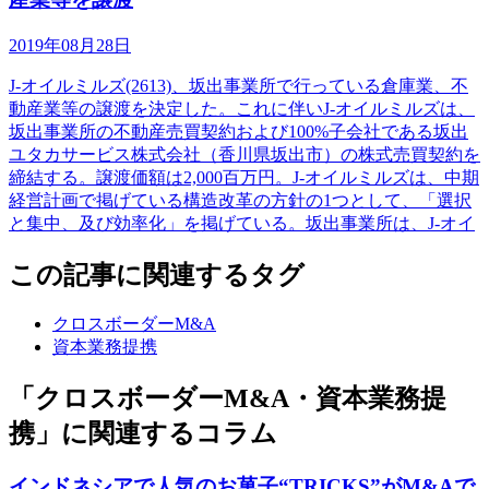
2019年08月28日
J-オイルミルズ(2613)、坂出事業所で行っている倉庫業、不
動産業等の譲渡を決定した。これに伴いJ-オイルミルズは、
坂出事業所の不動産売買契約および100%子会社である坂出
ユタカサービス株式会社（香川県坂出市）の株式売買契約を
締結する。譲渡価額は2,000百万円。J-オイルミルズは、中期
経営計画で掲げている構造改革の方針の1つとして、「選択
と集中、及び効率化」を掲げている。坂出事業所は、J-オイ
この記事に関連するタグ
クロスボーダーM&A
資本業務提携
「クロスボーダーM&A・資本業務提
携」に関連するコラム
インドネシアで人気のお菓子“TRICKS”がM&Aで