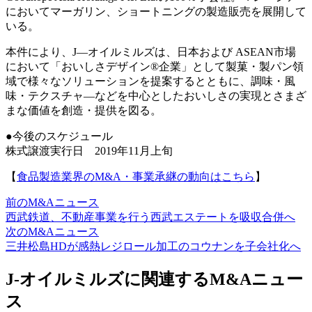
においてマーガリン、ショートニングの製造販売を展開して
いる。
本件により、J—オイルミルズは、日本および ASEAN市場
において「おいしさデザイン®企業」として製菓・製パン領
域で様々なソリューションを提案するとともに、調味・風
味・テクスチャ―などを中心としたおいしさの実現とさまざ
まな価値を創造・提供を図る。
●今後のスケジュール
株式譲渡実行日 2019年11月上旬
【
食品製造業界のM&A・事業承継の動向はこちら
】
前のM&Aニュース
西武鉄道、不動産事業を行う西武エステートを吸収合併へ
次のM&Aニュース
三井松島HDが感熱レジロール加工のコウナンを子会社化へ
J-オイルミルズに関連するM&Aニュー
ス