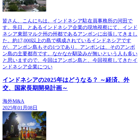
皆さん、こんにちは。インドネシア駐在員事務所の河田で
す。先日、とあるインドネシア企業の現地視察にて、インド
ネシア東部マルク州の州都であるアンボンに出張してきまし
た。約17,000以上の島で構成されているインドネシアです
が、アンボン島もその1つであり、アンボンは、そのアンボ
ン島の主要都市です。なかなか馴染みが無いという人も多い
と思いますので、今回はアンボン島と、今回視察してきたイ
ンドネシア企業につい
インドネシアの2025年はどうなる？ ～経済、外
交、国家長期開発計画～
海外M&A
2025年01月08日