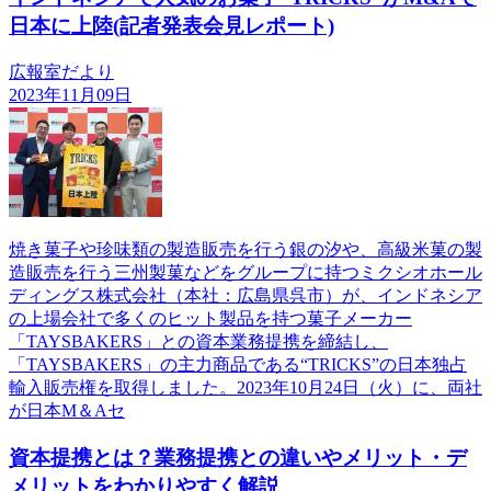
日本に上陸(記者発表会見レポート)
広報室だより
2023年11月09日
焼き菓子や珍味類の製造販売を行う銀の汐や、高級米菓の製
造販売を行う三州製菓などをグループに持つミクシオホール
ディングス株式会社（本社：広島県呉市）が、インドネシア
の上場会社で多くのヒット製品を持つ菓子メーカー
「TAYSBAKERS」との資本業務提携を締結し、
「TAYSBAKERS」の主力商品である“TRICKS”の日本独占
輸入販売権を取得しました。2023年10月24日（火）に、両社
が日本M＆Aセ
資本提携とは？業務提携との違いやメリット・デ
メリットをわかりやすく解説