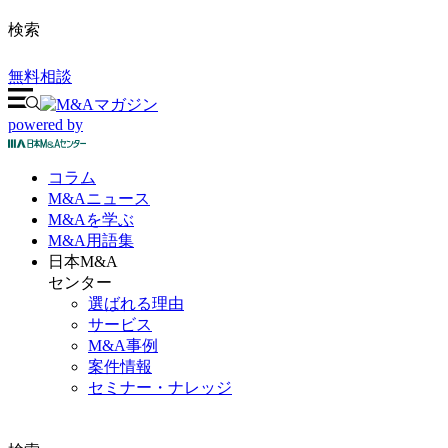
検索
無料相談
powered by
コラム
M&A
ニュース
M&Aを
学ぶ
M&A
用語集
日本M&A
センター
選ばれる理由
サービス
M&A事例
案件情報
セミナー・ナレッジ