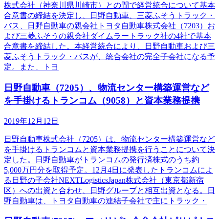
株式会社（神奈川県川崎市）との間で経営統合について基本
合意書の締結を決定し、日野自動車、三菱ふそうトラック・
バス、日野自動車の親会社トヨタ自動車株式会社（7203）お
よび三菱ふそうの親会社ダイムラートラック社の4社で基本
合意書を締結した。本経営統合により、日野自動車および三
菱ふそうトラック・バスが、統合会社の完全子会社になる予
定。また、トヨ
日野自動車（7205）、物流センター構築運営など
を手掛けるトランコム（9058）と資本業務提携
2019年12月12日
日野自動車株式会社（7205）は、物流センター構築運営など
を手掛けるトランコムと資本業務提携を行うことについて決
定した。日野自動車がトランコムの発行済株式のうち約
5,000万円分を取得予定。12月4日に発表したトランコムによ
る日野の子会社NEXTLogisticsJapan株式会社（東京都新宿
区）への出資と合わせ、日野グループと相互出資となる。日
野自動車は、トヨタ自動車の連結子会社で主にトラック・