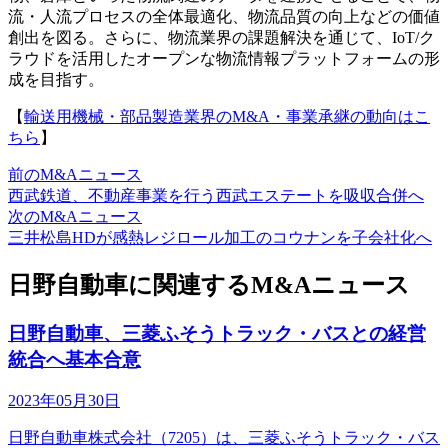
流・人流プロセスの全体最適化、物流品質の向上などの価値
創出を図る。さらに、物流業界の課題解決を通じて、IoT/ク
ラウドを活用したオープンな物流情報プラットフォームの形
成を目指す。
【
輸送用機械・部品製造業界のM&A・事業承継の動向はこ
ちら
】
前のM&Aニュース
西武鉄道、不動産事業を行う西武エステートを吸収合併へ
次のM&Aニュース
三井松島HDが感熱レジロール加工のコウナンを子会社化へ
日野自動車に関連するM&Aニュース
日野自動車、三菱ふそうトラック・バスとの経営
統合へ基本合意
2023年05月30日
日野自動車株式会社（7205）は、三菱ふそうトラック・バス