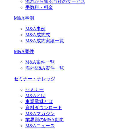
流れから知る当社のサービス
手数料・料金
M&A事例
M&A事例
M&A成約式
M&A成約実績一覧
M&A案件
M&A案件一覧
海外M&A案件一覧
セミナー・ナレッジ
セミナー
M&Aとは
事業承継とは
資料ダウンロード
M&Aマガジン
業界別のM&A動向
M&Aニュース