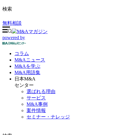
検索
無料相談
powered by
コラム
M&A
ニュース
M&Aを
学ぶ
M&A
用語集
日本M&A
センター
選ばれる理由
サービス
M&A事例
案件情報
セミナー・ナレッジ