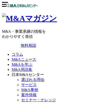
M&A・事業承継の情報を
わかりやすく発信
無料相談
コラム
M&Aニュース
M&Aを学ぶ
M&A用語集
日本M&Aセンター
選ばれる理由
サービス
M&A事例
案件情報
セミナー・ナレッジ