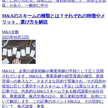
収」に分けられる。買収には「友好的買収」と「同意なき買
収」があり、一般的に中小
M&Aのスキームの種類とは？それぞれの特徴やメ
リット、選び方を解説
M&A全般
2025年09月12日
M&Aは、企業の成長戦略や事業承継の手段として広く活用
されています。M&Aは、事業承継や経営資源の補完、新規
市場への参入など、さまざまな目的で実施され、その目的や
状況に応じて選択すべきスキーム（手法）は異なります。本
記事では、代表的なM&Aスキームである株式譲渡や会社分
割、事業譲渡、株式交換のほか、第三者割当増資、合併につ
いて解説します。この記事のポイントM&Aは、その目的に
応じて、株式譲渡・事業