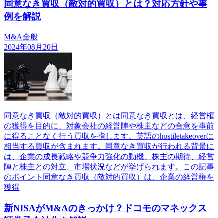
同意なき買収（敵対的買収）とは？対応方針や事
例を解説
M&A全般
2024年08月20日
同意なき買収（敵対的買収）とは同意なき買収とは、経営権
の獲得を目的に、対象会社の経営陣や株主などの合意を事前
に得ることなく行う買収を指します。英語のhostiletakeoverに
相当する買収が含まれます。同意なき買収が行われる背景に
は、企業の成長戦略や競争力強化の動機、株主の期待、経営
陣と株主との対立、市場状況などが挙げられます。この記事
のポイント同意なき買収（敵対的買収）は、企業の経営権を
獲得
新NISAがM&Aのきっかけ？ドコモのマネックス