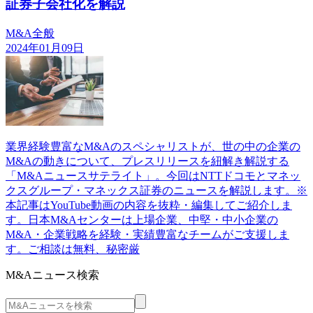
証券子会社化を解説
M&A全般
2024年01月09日
業界経験豊富なM&Aのスペシャリストが、世の中の企業の
M&Aの動きについて、プレスリリースを紐解き解説する
「M&Aニュースサテライト」。今回はNTTドコモとマネッ
クスグループ・マネックス証券のニュースを解説します。※
本記事はYouTube動画の内容を抜粋・編集してご紹介しま
す。日本M&Aセンターは上場企業、中堅・中小企業の
M&A・企業戦略を経験・実績豊富なチームがご支援しま
す。ご相談は無料、秘密厳
M&Aニュース検索