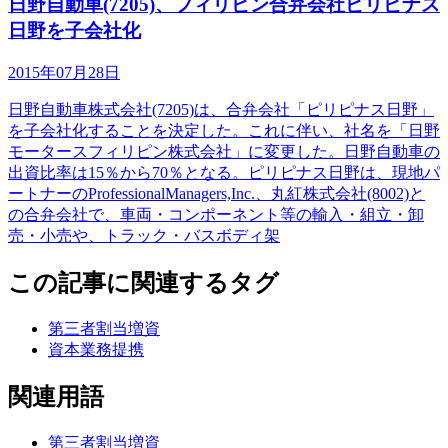
日野自動車(7205)、フィリピン合弁会社ピリピナス
日野を子会社化
2015年07月28日
日野自動車株式会社(7205)は、合弁会社「ピリピナス日野」
を子会社化することを決定した。これに伴い、社名を「日野
モータースフィリピン株式会社」に変更した。日野自動車の
出資比率は15％から70％となる。ピリピナス日野は、現地パ
ートナーのProfessionalManagers,Inc.、丸紅株式会社(8002)と
の合弁会社で、車両・コンポーネント等の輸入・組立・卸
売・小売や、トラック・バスボディ架
この記事に関連するタグ
第三者割当増資
資本業務提携
関連用語
第三者割当増資