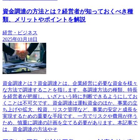
資金調達の方法とは？経営者が知っておくべき種
類、メリットやポイントを解説
経営・ビジネス
2025年03月18日
資金調達とは？資金調達とは、企業経営に必要な資金を様々
な方法で調達することを指します。各調達方法の種類、特長
を経営者が把握し、いざという時に判断できるようにしてお
くことは不可欠です。資金調達は運転資金のほか、事業の立
ち上げや拡大、投資、リスク管理など、事業の安定と成長を
実現するための重要な手段です。一方でリスクや費用が伴う
ため、慎重に調達の計画を立てる必要があります。本記事で
は、資金調達の方法やそ