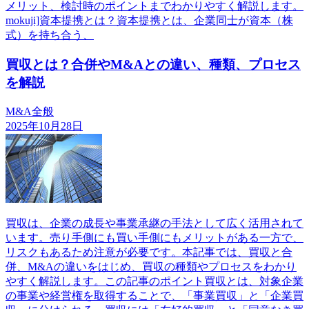
メリット、検討時のポイントまでわかりやすく解説します。
mokuji]資本提携とは？資本提携とは、企業同士が資本（株
式）を持ち合う、
買収とは？合併やM&Aとの違い、種類、プロセス
を解説
M&A全般
2025年10月28日
買収は、企業の成長や事業承継の手法として広く活用されて
います。売り手側にも買い手側にもメリットがある一方で、
リスクもあるため注意が必要です。本記事では、買収と合
併、M&Aの違いをはじめ、買収の種類やプロセスをわかり
やすく解説します。この記事のポイント買収とは、対象企業
の事業や経営権を取得することで、「事業買収」と「企業買