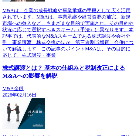
M&Aは、企業の成長戦略や事業承継の手段として広く活用
されています。M&Aは、事業承継や経営資源の補完、新規
市場への参入など、さまざまな目的で実施され、その目的や
状況に応じて選択すべきスキーム（手法）は異なります。本
記事では、代表的なM&Aスキームである株式譲渡や会社分
割、事業譲渡、株式交換のほか、第三者割当増資、合併につ
いて解説します。この記事のポイントM&Aは、その目的に
応じて、株式譲渡・事業
株式譲渡とは？ 基本の仕組みと税制改正による
M&Aへの影響を解説
M&A全般
2026年02月16日