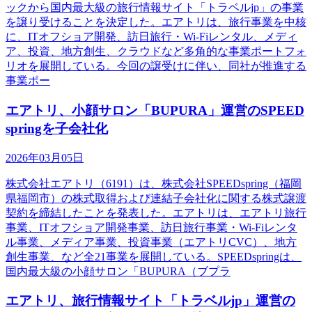
ックから国内最大級の旅行情報サイト「トラベルjp」の事業
を譲り受けることを決定した。エアトリは、旅行事業を中核
に、ITオフショア開発、訪日旅行・Wi-Fiレンタル、メディ
ア、投資、地方創生、クラウドなど多角的な事業ポートフォ
リオを展開している。今回の譲受けに伴い、同社が推進する
事業ポー
エアトリ、小顔サロン「BUPURA」運営のSPEED
springを子会社化
2026年03月05日
株式会社エアトリ（6191）は、株式会社SPEEDspring（福岡
県福岡市）の株式取得および連結子会社化に関する株式譲渡
契約を締結したことを発表した。エアトリは、エアトリ旅行
事業、ITオフショア開発事業、訪日旅行事業・Wi-Fiレンタ
ル事業、メディア事業、投資事業（エアトリCVC）、地方
創生事業、など全21事業を展開している。SPEEDspringは、
国内最大級の小顔サロン「BUPURA（ブプラ
エアトリ、旅行情報サイト「トラベルjp」運営の