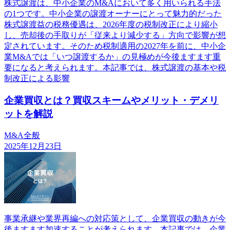
株式譲渡は、中小企業のM&Aにおいて多く用いられる手法
の1つです。中小企業の譲渡オーナーにとって魅力的だった
株式譲渡益の税務優遇は、2026年度の税制改正により縮小
し、売却後の手取りが「従来より減少する」方向で影響が想
定されています。そのため税制適用の2027年を前に、中小企
業M&Aでは「いつ譲渡するか」の見極めが今後ますます重
要になると考えられます。本記事では、株式譲渡の基本や税
制改正による影響
企業買収とは？買収スキームやメリット・デメリ
ットを解説
M&A全般
2025年12月23日
事業承継や業界再編への対応策として、企業買収の動きが今
後ますます加速することが考えられます。本記事では、企業