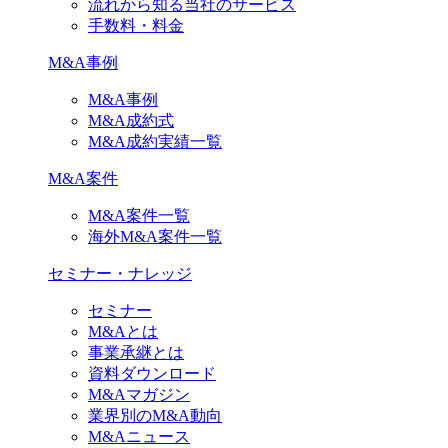
流れから知る当社のサービス
手数料・料金
M&A事例
M&A事例
M&A成約式
M&A成約実績一覧
M&A案件
M&A案件一覧
海外M&A案件一覧
セミナー・ナレッジ
セミナー
M&Aとは
事業承継とは
資料ダウンロード
M&Aマガジン
業界別のM&A動向
M&Aニュース