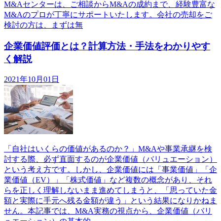
M&Aセンターは、ご相談からM&Aの成約まで、経験豊富な
M&Aのプロが丁寧にサポートいたします。会社の売却をご
検討の方は、まずは無
企業価値評価とは？計算方法・手法をわかりやす
く解説
2021年10月01日
「自社はいくらの価値があるのか？」M&Aや事業承継を検
討する際、必ず直面するのが企業価値（バリュエーション）
という考え方です。しかし、企業価値には「事業価値」「企
業価値（EV）」「株式価値」など複数の概念があり、それ
らを正しく理解しないまま進めてしまうと、「思っていた金
額と実際に手元へ残る金額が違う」という結果になりかねま
せん。本記事では、M&A実務の視点から、企業価値（バリ