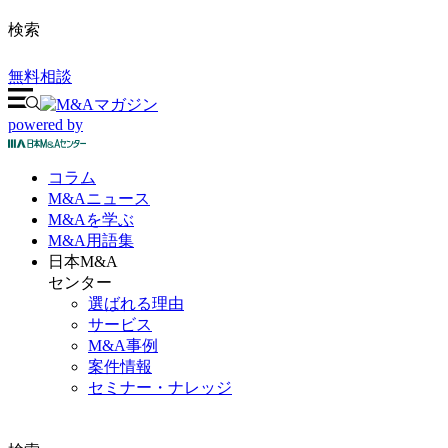
検索
無料相談
powered by
コラム
M&A
ニュース
M&Aを
学ぶ
M&A
用語集
日本M&A
センター
選ばれる理由
サービス
M&A事例
案件情報
セミナー・ナレッジ