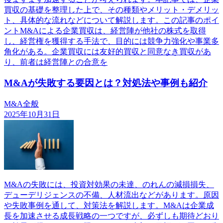
買収の基礎を整理した上で、その種類やメリット・デメリッ
ト、具体的な流れなどについて解説します。この記事のポイ
ントM&Aによる企業買収は、経営陣が他社の株式を取得
し、経営権を獲得する手法で、目的には競争力強化や事業多
角化がある。企業買収には友好的買収と同意なき買収があ
り、前者は経営陣との合意を
M&Aが失敗する要因とは？対処法や事例も紹介
M&A全般
2025年10月31日
M&Aの失敗には、投資対効果の未達、のれんの減損損失、
デューデリジェンスの不備、人材流出などがあります。原因
や失敗事例を通して、対策法を解説します。M&Aは企業成
長を加速させる成長戦略の一つですが、必ずしも期待どおり