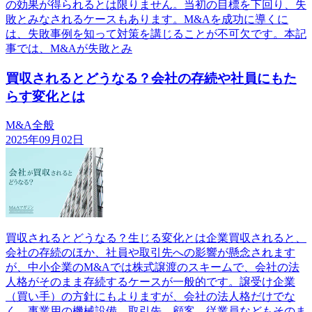
の効果が得られるとは限りません。当初の目標を下回り、失
敗とみなされるケースもあります。M&Aを成功に導くに
は、失敗事例を知って対策を講じることが不可欠です。本記
事では、M&Aが失敗とみ
買収されるとどうなる？会社の存続や社員にもた
らす変化とは
M&A全般
2025年09月02日
買収されるとどうなる？生じる変化とは企業買収されると、
会社の存続のほか、社員や取引先への影響が懸念されます
が、中小企業のM&Aでは株式譲渡のスキームで、会社の法
人格がそのまま存続するケースが一般的です。譲受け企業
（買い手）の方針にもよりますが、会社の法人格だけでな
く、事業用の機械設備、取引先、顧客、従業員などもそのま