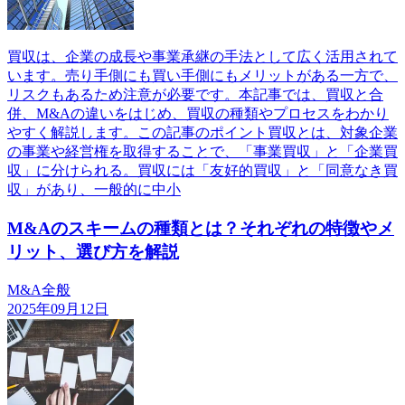
買収は、企業の成長や事業承継の手法として広く活用されて
います。売り手側にも買い手側にもメリットがある一方で、
リスクもあるため注意が必要です。本記事では、買収と合
併、M&Aの違いをはじめ、買収の種類やプロセスをわかり
やすく解説します。この記事のポイント買収とは、対象企業
の事業や経営権を取得することで、「事業買収」と「企業買
収」に分けられる。買収には「友好的買収」と「同意なき買
収」があり、一般的に中小
M&Aのスキームの種類とは？それぞれの特徴やメ
リット、選び方を解説
M&A全般
2025年09月12日