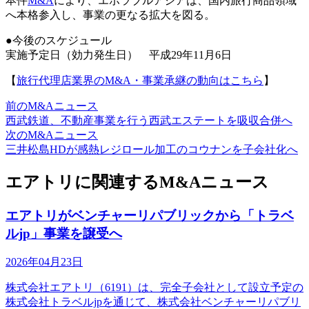
本件
M&A
により、エボラブルアジアは、国内旅行商品領域
へ本格参入し、事業の更なる拡大を図る。
●今後のスケジュール
実施予定日（効力発生日） 平成29年11月6日
【
旅行代理店業界のM&A・事業承継の動向はこちら
】
前のM&Aニュース
西武鉄道、不動産事業を行う西武エステートを吸収合併へ
次のM&Aニュース
三井松島HDが感熱レジロール加工のコウナンを子会社化へ
エアトリに関連するM&Aニュース
エアトリがベンチャーリパブリックから「トラベ
ルjp」事業を譲受へ
2026年04月23日
株式会社エアトリ（6191）は、完全子会社として設立予定の
株式会社トラベルjpを通じて、株式会社ベンチャーリパブリ