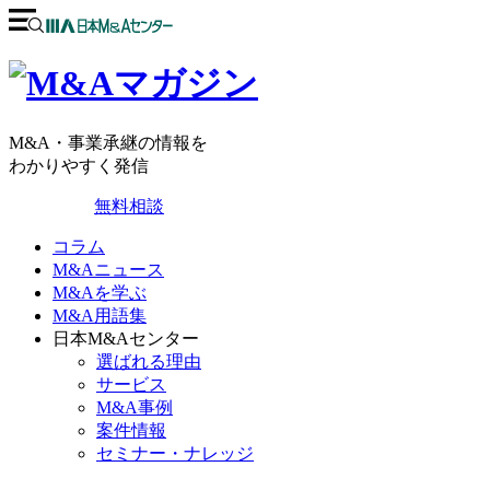
M&A・事業承継の情報を
わかりやすく発信
無料相談
コラム
M&Aニュース
M&Aを学ぶ
M&A用語集
日本M&Aセンター
選ばれる理由
サービス
M&A事例
案件情報
セミナー・ナレッジ