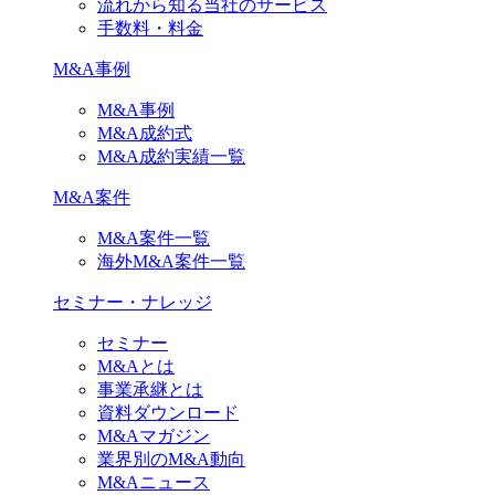
流れから知る当社のサービス
手数料・料金
M&A事例
M&A事例
M&A成約式
M&A成約実績一覧
M&A案件
M&A案件一覧
海外M&A案件一覧
セミナー・ナレッジ
セミナー
M&Aとは
事業承継とは
資料ダウンロード
M&Aマガジン
業界別のM&A動向
M&Aニュース