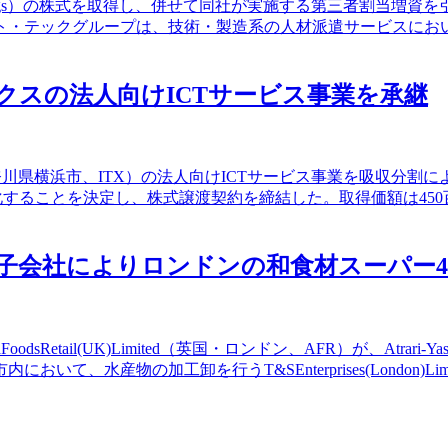
1998Holdings）の株式を取得し、併せて同社が実施する第三者割当増
ト・テックグループは、技術・製造系の人材派遣サービスにお
ックスの法人向けICTサービス事業を承継
神奈川県横浜市、ITX）の法人向けICTサービス事業を吸収分
化することを決定し、株式譲渡契約を締結した。取得価額は450
連結子会社によりロンドンの和食材スーパー
odsRetail(UK)Limited（英国・ロンドン、AFR）が、At
水産物の加工卸を行うT&SEnterprises(London)Lim