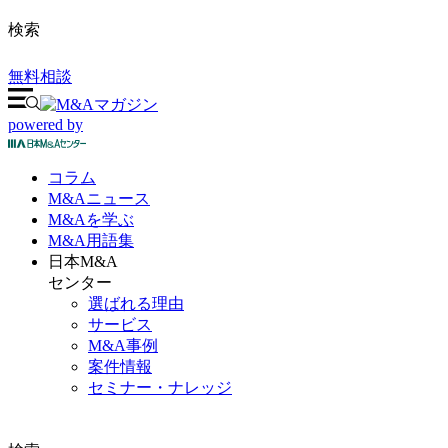
検索
無料相談
powered by
コラム
M&A
ニュース
M&Aを
学ぶ
M&A
用語集
日本M&A
センター
選ばれる理由
サービス
M&A事例
案件情報
セミナー・ナレッジ