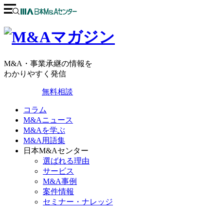
M&A・事業承継の情報を
わかりやすく発信
無料相談
コラム
M&Aニュース
M&Aを学ぶ
M&A用語集
日本M&Aセンター
選ばれる理由
サービス
M&A事例
案件情報
セミナー・ナレッジ