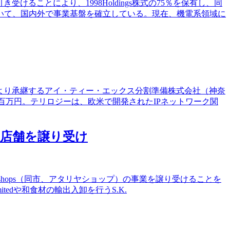
資を引き受けることにより、1998Holdings株式の75％を保有し、同
いて、国内外で事業基盤を確立している。現在、機電系領域に
割により承継するアイ・ティー・エックス分割準備株式会社（神奈
百万円。テリロジーは、欧米で開発されたIPネットワーク関
4店舗を譲り受け
rari-Yashops（同市、アタリヤショップ）の事業を譲り受けることを
itedや和食材の輸出入卸を行うS.K.