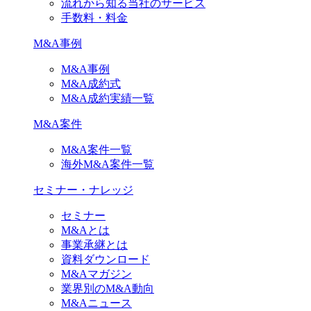
流れから知る当社のサービス
手数料・料金
M&A事例
M&A事例
M&A成約式
M&A成約実績一覧
M&A案件
M&A案件一覧
海外M&A案件一覧
セミナー・ナレッジ
セミナー
M&Aとは
事業承継とは
資料ダウンロード
M&Aマガジン
業界別のM&A動向
M&Aニュース