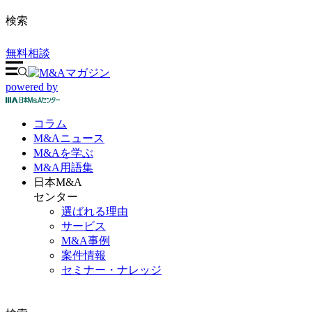
検索
無料相談
powered by
コラム
M&A
ニュース
M&Aを
学ぶ
M&A
用語集
日本M&A
センター
選ばれる理由
サービス
M&A事例
案件情報
セミナー・ナレッジ