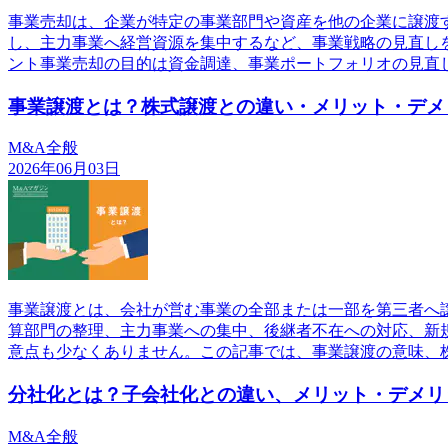
事業売却は、企業が特定の事業部門や資産を他の企業に譲渡
し、主力事業へ経営資源を集中するなど、事業戦略の見直し
ント事業売却の目的は資金調達、事業ポートフォリオの見直
事業譲渡とは？株式譲渡との違い・メリット・デメ
M&A全般
2026年06月03日
事業譲渡とは、会社が営む事業の全部または一部を第三者へ
算部門の整理、主力事業への集中、後継者不在への対応、新
意点も少なくありません。この記事では、事業譲渡の意味、
分社化とは？子会社化との違い、メリット・デメリ
M&A全般