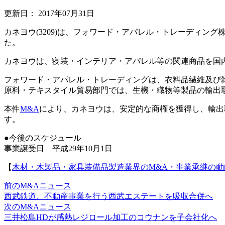
更新日：
2017年07月31日
カネヨウ(3209)は、フォワード・アパレル・トレーディ
た。
カネヨウは、寝装・インテリア・アパレル等の関連商品を国
フォワード・アパレル・トレーディングは、衣料品繊維及び雑
原料・テキスタイル貿易部門では、生機・織物等製品の輸出
本件
M&A
により、カネヨウは、安定的な商権を獲得し、輸出
す。
●今後のスケジュール
事業譲受日 平成29年10月1日
【
木材・木製品・家具装備品製造業界のM&A・事業承継の動
前のM&Aニュース
西武鉄道、不動産事業を行う西武エステートを吸収合併へ
次のM&Aニュース
三井松島HDが感熱レジロール加工のコウナンを子会社化へ