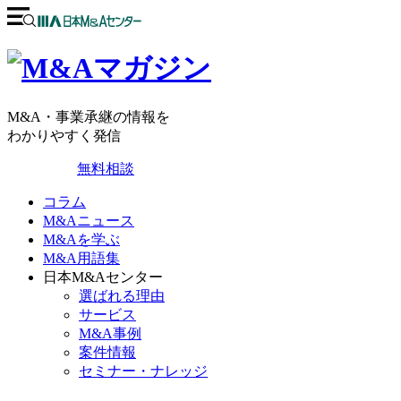
M&A・事業承継の情報を
わかりやすく発信
無料相談
コラム
M&Aニュース
M&Aを学ぶ
M&A用語集
日本M&Aセンター
選ばれる理由
サービス
M&A事例
案件情報
セミナー・ナレッジ