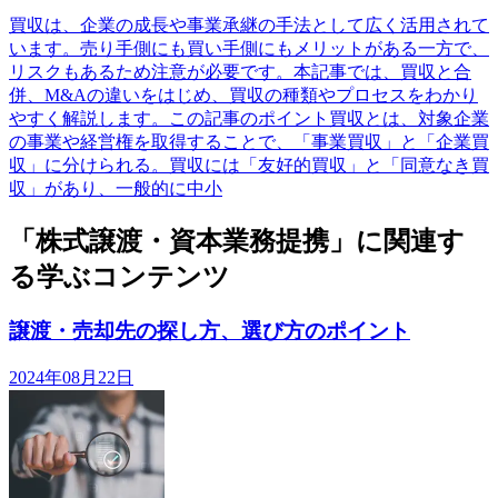
買収は、企業の成長や事業承継の手法として広く活用されて
います。売り手側にも買い手側にもメリットがある一方で、
リスクもあるため注意が必要です。本記事では、買収と合
併、M&Aの違いをはじめ、買収の種類やプロセスをわかり
やすく解説します。この記事のポイント買収とは、対象企業
の事業や経営権を取得することで、「事業買収」と「企業買
収」に分けられる。買収には「友好的買収」と「同意なき買
収」があり、一般的に中小
「株式譲渡・資本業務提携」に関連す
る学ぶコンテンツ
譲渡・売却先の探し方、選び方のポイント
2024年08月22日