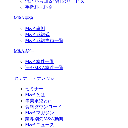
流れから知る当社のサービス
手数料・料金
M&A事例
M&A事例
M&A成約式
M&A成約実績一覧
M&A案件
M&A案件一覧
海外M&A案件一覧
セミナー・ナレッジ
セミナー
M&Aとは
事業承継とは
資料ダウンロード
M&Aマガジン
業界別のM&A動向
M&Aニュース