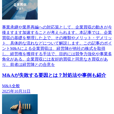
事業承継や業界再編への対応策として、企業買収の動きが今
後ますます加速することが考えられます。本記事では、企業
買収の基礎を整理した上で、その種類やメリット・デメリッ
ト、具体的な流れなどについて解説します。この記事のポイ
ントM&Aによる企業買収は、経営陣が他社の株式を取得
し、経営権を獲得する手法で、目的には競争力強化や事業多
角化がある。企業買収には友好的買収と同意なき買収があ
り、前者は経営陣との合意を
M&Aが失敗する要因とは？対処法や事例も紹介
M&A全般
2025年10月31日