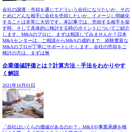
会社の譲渡・売却を通じてどういう会社になりたいか、その
ためにどんな相手に会社を売却したいか、イメージし明確化
することは非常に大切です。本記事では、売却する相手を探
す時、そして具体的に検討する時のポイントについてご紹介
します。M&Aのプロに、まずは相談してみませんか？日本
M&Aセンターは、ご相談からM&Aの成約まで、経験豊富な
M&Aのプロが丁寧にサポートいたします。会社の売却をご
検討の方は、まずは無
企業価値評価とは？計算方法・手法をわかりやす
く解説
2021年10月01日
「自社はいくらの価値があるのか？」M&Aや事業承継を検