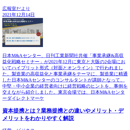
広報室だより
2021年12月14日
日本M&Aセンター、日刊工業新聞社共催「事業承継&高収
益化戦略セミナー」が2021年12月に東京と大阪の2会場にお
いてハイブリット形式（対面とオンライン）で行われまし
た。製造業の高収益化と事業承継をテーマに、製造業に精通
した日本M&Aセンターのコンサルタントが講師となって、
中堅・中小企業の経営者向けに経営戦略のヒントを、事例を
交えながら紹介しました。東京会場では、日本M&Aセンタ
ーダイレクトマーケ
資本提携とは？業務提携との違いやメリット・デ
メリットをわかりやすく解説