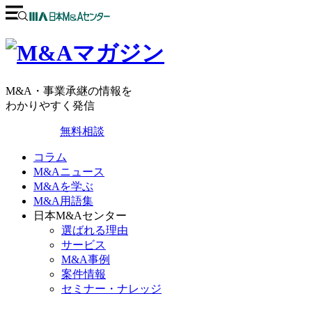
M&A・事業承継の情報を
わかりやすく発信
無料相談
コラム
M&Aニュース
M&Aを学ぶ
M&A用語集
日本M&Aセンター
選ばれる理由
サービス
M&A事例
案件情報
セミナー・ナレッジ