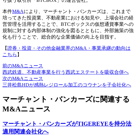
り扱う取引所「BTCBOX」の運営会社。
本件
M&A
により、マーチャント・バンカーズは、これまで
培ってきた投資業、不動産業における知見や、上場会社の経
営管理を活用することで、BTCボックスの仮想通貨事業への
規制に対する内部体制の強化を図るとともに、外部施策の強
化も行うことで、総合的な企業価値の向上を目指す。
【
證券・投資・その他金融業界のM&A・事業承継の動向は
こちら
】
前のM&Aニュース
西武鉄道、不動産事業を行う西武エステートを吸収合併へ
次のM&Aニュース
三井松島HDが感熱レジロール加工のコウナンを子会社化へ
マーチャント・バンカーズに関連する
M&Aニュース
マーチャント・バンカーズがTIGEREYEを持分法
適用関連会社化へ