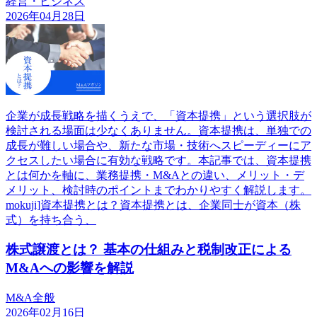
経営・ビジネス
2026年04月28日
企業が成長戦略を描くうえで、「資本提携」という選択肢が
検討される場面は少なくありません。資本提携は、単独での
成長が難しい場合や、新たな市場・技術へスピーディーにア
クセスしたい場合に有効な戦略です。本記事では、資本提携
とは何かを軸に、業務提携・M&Aとの違い、メリット・デ
メリット、検討時のポイントまでわかりやすく解説します。
mokuji]資本提携とは？資本提携とは、企業同士が資本（株
式）を持ち合う、
株式譲渡とは？ 基本の仕組みと税制改正による
M&Aへの影響を解説
M&A全般
2026年02月16日