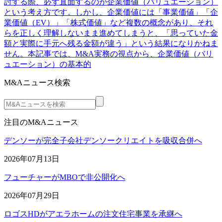
討する際、必ず直面するのが企業価値（バリュエーション）
という考え方です。しかし、企業価値には「事業価値」「企
業価値（EV）」「株式価値」など複数の概念があり、それ
らを正しく理解しないまま進めてしまうと、「思っていた金
額と実際に手元へ残る金額が違う」という結果になりかねま
せん。本記事では、M&A実務の視点から、企業価値（バリ
ュエーション）の基本的
M&Aニュース検索
注目のM&Aニュース
デンソーが完全子会社デンソークリエイトを吸収合併へ
2026年07月13日
フューチャーがMBOで非公開化へ
2026年07月29日
ロゴスHDがアエラホームの注文住宅事業を承継へ