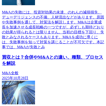
M&Aの失敗には、投資対効果の未達、のれんの減損損失、
デューデリジェンスの不備、人材流出などがあります。原因
や失敗事例を通して、対策法を解説します。M&Aは企業成
長を加速させる成長戦略の一つですが、必ずしも期待どおり
の効果が得られるとは限りません。当初の目標を下回り、失
敗とみなされるケースもあります。M&Aを成功に導くに
は、失敗事例を知って対策を講じることが不可欠です。本記
事では、M&Aが失敗とみ
買収とは？合併やM&Aとの違い、種類、プロセス
を解説
M&A全般
2025年10月28日