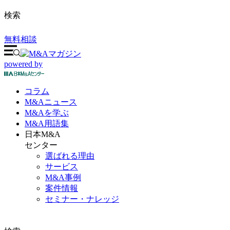
検索
無料相談
powered by
コラム
M&A
ニュース
M&Aを
学ぶ
M&A
用語集
日本M&A
センター
選ばれる理由
サービス
M&A事例
案件情報
セミナー・ナレッジ