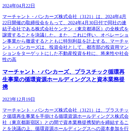
2024年04月22日
マーチャント・バンカーズ株式会社（3121）は、2024年4月
22日開催の取締役会をもって、2024年4月30日付で同社の連
結子会社である株式会社ケンテン（東京都港区）の全株式を
譲渡することを決議した。また、これに伴い、オペレーショ
ン事業から撤退するとともに特別利益を計上する。マーチャ
ント・バンカーズは、投資会社として、都市部の投資用マン
ションをターゲットにした不動産投資を柱に、将来性や社会
性の高
マーチャント・バンカーズ、プラスチック循環再
生事業の循環資源ホールディングスと資本業務提
携
2023年12月19日
マーチャント・バンカーズ株式会社（3121）は、プラスチッ
ク循環再生事業を手掛ける循環資源ホールディングス株式会
社（東京都新宿区）との間で資本業務提携契約を締結するこ
とを決議の上、循環資源ホールディングスへの資本参加を行