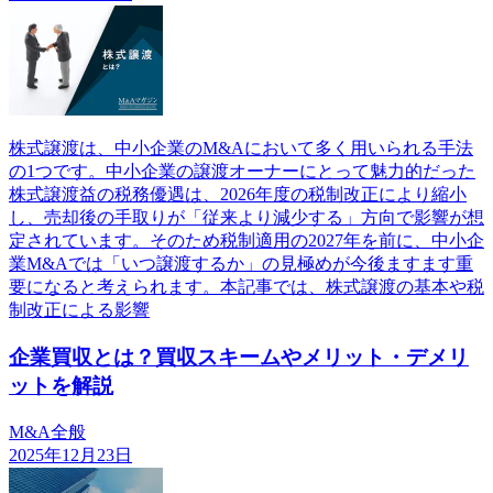
株式譲渡は、中小企業のM&Aにおいて多く用いられる手法
の1つです。中小企業の譲渡オーナーにとって魅力的だった
株式譲渡益の税務優遇は、2026年度の税制改正により縮小
し、売却後の手取りが「従来より減少する」方向で影響が想
定されています。そのため税制適用の2027年を前に、中小企
業M&Aでは「いつ譲渡するか」の見極めが今後ますます重
要になると考えられます。本記事では、株式譲渡の基本や税
制改正による影響
企業買収とは？買収スキームやメリット・デメリ
ットを解説
M&A全般
2025年12月23日