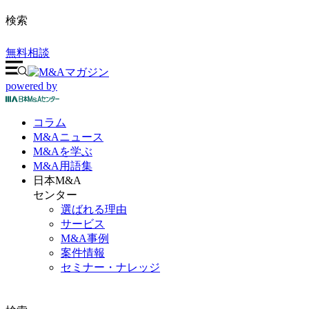
検索
無料相談
powered by
コラム
M&A
ニュース
M&Aを
学ぶ
M&A
用語集
日本M&A
センター
選ばれる理由
サービス
M&A事例
案件情報
セミナー・ナレッジ