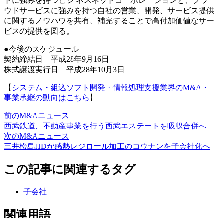
トに強みを持つビジ ネスネットコーポレーションと、クラ
ウドサービスに強みを持つ自社の営業、開発、サービス提供
に関するノウハウを共有、補完することで高付加価値なサー
ビスの提供を図る。
●今後のスケジュール
契約締結日 平成28年9月16日
株式譲渡実行日 平成28年10月3日
【
システム・組込ソフト開発・情報処理支援業界のM&A・
事業承継の動向はこちら
】
前のM&Aニュース
西武鉄道、不動産事業を行う西武エステートを吸収合併へ
次のM&Aニュース
三井松島HDが感熱レジロール加工のコウナンを子会社化へ
この記事に関連するタグ
子会社
関連用語