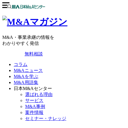
M&A・事業承継の情報を
わかりやすく発信
無料相談
コラム
M&Aニュース
M&Aを学ぶ
M&A用語集
日本M&Aセンター
選ばれる理由
サービス
M&A事例
案件情報
セミナー・ナレッジ