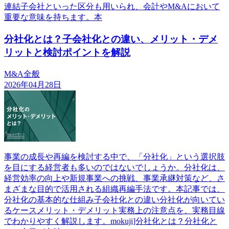
連結子会社といった区分も用いられ、会計やM&Aにおいて
重要な意味を持ちます。本
分社化とは？子会社化との違い、メリット・デメ
リットと検討ポイントを解説
M&A全般
2026年04月28日
事業の成長や再編を検討する中で、「分社化」という選択肢
を目にする経営者も多いのではないでしょうか。分社化は、
経営効率の向上や新規事業への挑戦、事業承継対策など、さ
まざまな目的で活用される組織再編手法です。本記事では、
分社化の基本的な仕組み子会社化との違い分社化が向いてい
るケースメリット・デメリット実務上の注意点を、実務目線
でわかりやすく解説します。mokuji]分社化とは？分社化と