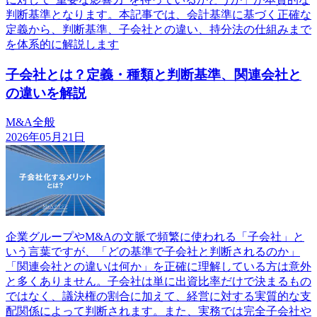
判断基準となります。本記事では、会計基準に基づく正確な
定義から、判断基準、子会社との違い、持分法の仕組みまで
を体系的に解説します
子会社とは？定義・種類と判断基準、関連会社と
の違いを解説
M&A全般
2026年05月21日
企業グループやM&Aの文脈で頻繁に使われる「子会社」と
いう言葉ですが、「どの基準で子会社と判断されるのか」
「関連会社との違いは何か」を正確に理解している方は意外
と多くありません。子会社は単に出資比率だけで決まるもの
ではなく、議決権の割合に加えて、経営に対する実質的な支
配関係によって判断されます。また、実務では完全子会社や