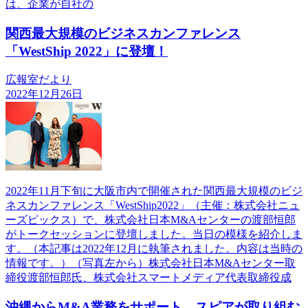
は、企業が自社の
関西最大規模のビジネスカンファレンス
「WestShip 2022」に登壇！
広報室だより
2022年12月26日
2022年11月下旬に大阪市内で開催された関西最大規模のビジ
ネスカンファレンス「WestShip2022」（主催：株式会社ニュ
ーズピックス）で、株式会社日本M&Aセンターの渡部恒郎
がトークセッションに登壇しました。当日の模様を紹介しま
す。（本記事は2022年12月に執筆されました。内容は当時の
情報です。）（写真左から）株式会社日本M&Aセンター取
締役渡部恒郎氏、株式会社スマートメディア代表取締役成
沖縄からM&A業務をサポート。スピアが取り組む