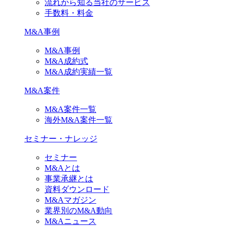
流れから知る当社のサービス
手数料・料金
M&A事例
M&A事例
M&A成約式
M&A成約実績一覧
M&A案件
M&A案件一覧
海外M&A案件一覧
セミナー・ナレッジ
セミナー
M&Aとは
事業承継とは
資料ダウンロード
M&Aマガジン
業界別のM&A動向
M&Aニュース