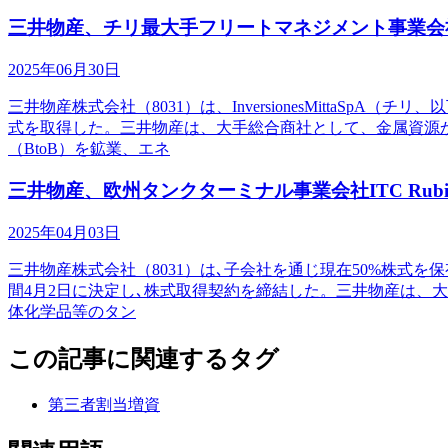
三井物産、チリ最大手フリートマネジメント事業会
2025年06月30日
三井物産株式会社（8031）は、InversionesMittaSp
式を取得した。三井物産は、大手総合商社として、金属資源か
（BtoB）を鉱業、エネ
三井物産、欧州タンクターミナル事業会社ITC Rub
2025年04月03日
三井物産株式会社（8031）は､子会社を通じ現在50%株式を保有する
間4月2日に決定し､株式取得契約を締結した。三井物産は、大
体化学品等のタン
この記事に関連するタグ
第三者割当増資