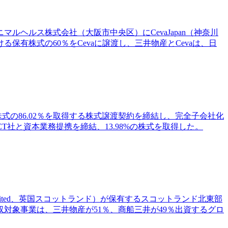
アニマルヘルス株式会社（大阪市中央区）にCevaJapan（神奈川
有株式の60％をCevaに譲渡し、三井物産とCevaは、日
発行済株式の86.02％を取得する株式譲渡契約を締結し、完全子会社化
T社と資本業務提携を締結、13.98%の株式を取得した。
imited、英国スコットランド）が保有するスコットランド北東部
対象事業は、三井物産が51％、商船三井が49％出資するグロ