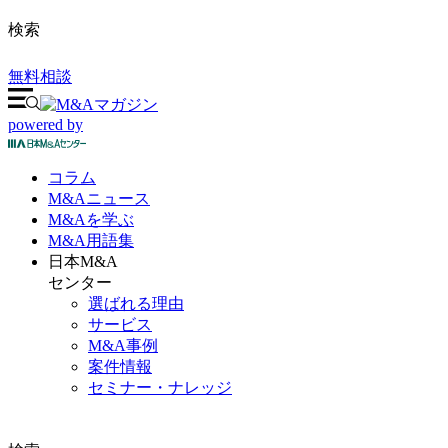
検索
無料相談
powered by
コラム
M&A
ニュース
M&Aを
学ぶ
M&A
用語集
日本M&A
センター
選ばれる理由
サービス
M&A事例
案件情報
セミナー・ナレッジ