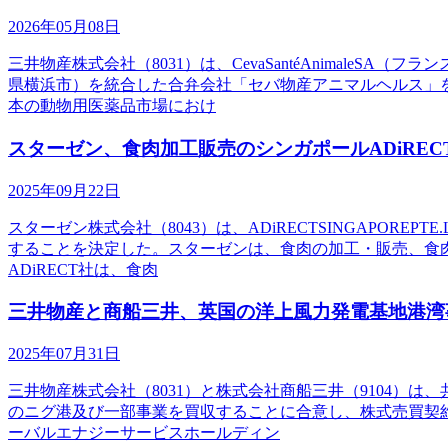
2026年05月08日
三井物産株式会社（8031）は、CevaSantéAnimaleS
県横浜市）を統合した合弁会社「セバ物産アニマルヘルス」を設
本の動物用医薬品市場におけ
スターゼン、食肉加工販売のシンガポールADiREC
2025年09月22日
スターゼン株式会社（8043）は、ADiRECTSINGAPORE
することを決定した。スターゼンは、食肉の加工・販売、食肉製品
ADiRECT社は、食肉
三井物産と商船三井、英国の洋上風力発電基地港湾
2025年07月31日
三井物産株式会社（8031）と株式会社商船三井（9104）は、
のニグ港及び一部事業を買収することに合意し、株式売買契約
ーバルエナジーサービスホールディン