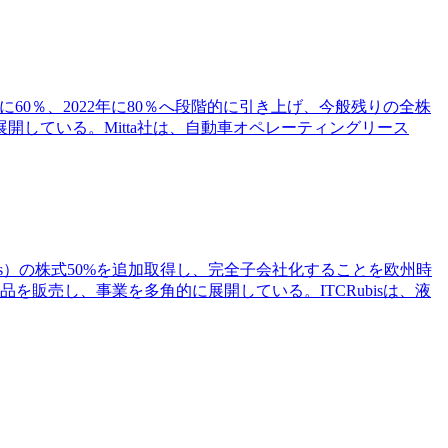
21年に60％、2022年に80％へ段階的に引き上げ、今般残りの全株
している。Mitta社は、自動車オペレーティングリース
TCRubis）の株式50%を追加取得し、完全子会社化することを欧州時
販売し、事業を多角的に展開している。ITCRubisは、液