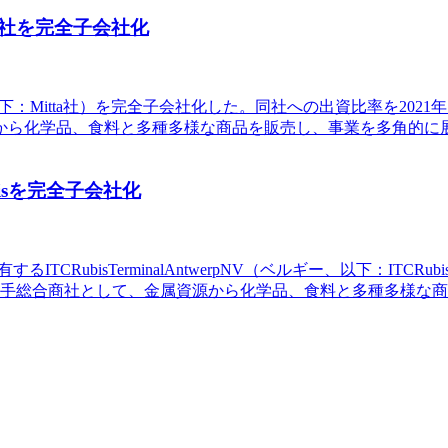
社を完全子会社化
A（チリ、以下：Mitta社）を完全子会社化した。同社への出資比率を20
ら化学品、食料と多種多様な商品を販売し、事業を多角的に展開
isを完全子会社化
ITCRubisTerminalAntwerpNV（ベルギー、以下：I
手総合商社として、金属資源から化学品、食料と多種多様な商品を