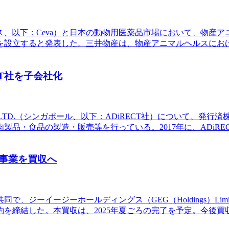
A（フランス、以下：Ceva）と日本の動物用医薬品市場において、物産
立すると発表した。三井物産は、物産アニマルヘルスにおける保
T社を子会社化
PTE.LTD.（シンガポール、以下：ADiRECT社）について、
・食品の製造・販売等を行っている。2017年に、ADiREC
事業を買収へ
共同で、ジーイージーホールディングス（GEG（Holdings）L
を締結した。本買収は、2025年夏ごろの完了を予定。今後買収