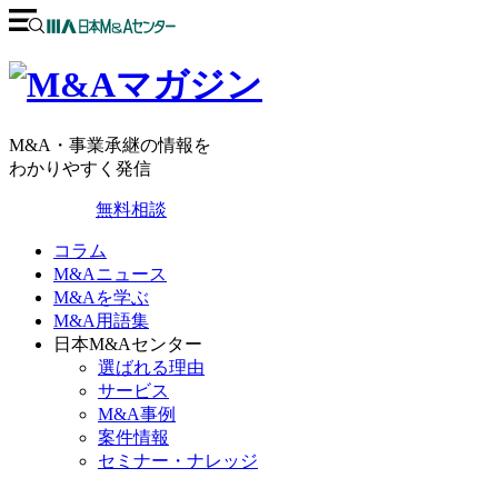
M&A・事業承継の情報を
わかりやすく発信
無料相談
コラム
M&Aニュース
M&Aを学ぶ
M&A用語集
日本M&Aセンター
選ばれる理由
サービス
M&A事例
案件情報
セミナー・ナレッジ