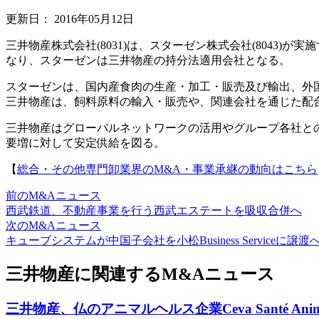
更新日：
2016年05月12日
三井物産株式会社(8031)は、スターゼン株式会社(8043)
なり、スターゼンは三井物産の持分法適用会社となる。
スターゼンは、国内産食肉の生産・加工・販売及び輸出、外
三井物産は、飼料原料の輸入・販売や、関連会社を通じた配
三井物産はグローバルネットワークの活用やグループ各社と
要増に対して安定供給を図る。
【
総合・その他専門卸業界のM&A・事業承継の動向はこちら
前のM&Aニュース
西武鉄道、不動産事業を行う西武エステートを吸収合併へ
次のM&Aニュース
キューブシステムが中国子会社を小松Business Serviceに譲渡
三井物産に関連するM&Aニュース
三井物産、仏のアニマルヘルス企業Ceva Santé 