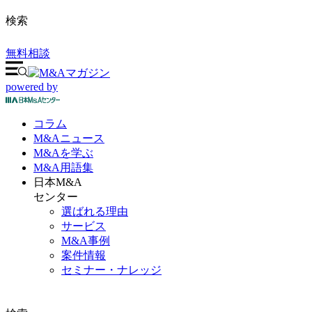
検索
無料相談
powered by
コラム
M&A
ニュース
M&Aを
学ぶ
M&A
用語集
日本M&A
センター
選ばれる理由
サービス
M&A事例
案件情報
セミナー・ナレッジ