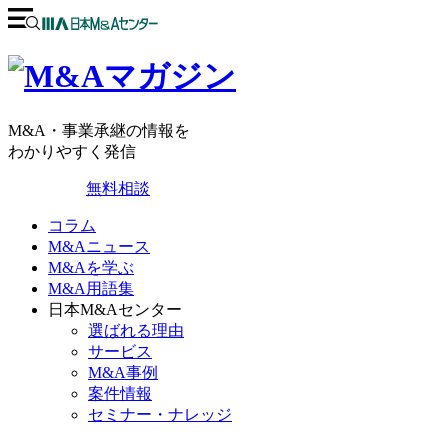
M&A・事業承継の情報を
わかりやすく発信
無料相談
コラム
M&Aニュース
M&Aを学ぶ
M&A用語集
日本M&Aセンター
選ばれる理由
サービス
M&A事例
案件情報
セミナー・ナレッジ