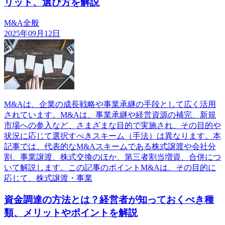
リット、選び方を解説
M&A全般
2025年09月12日
M&Aは、企業の成長戦略や事業承継の手段として広く活用
されています。M&Aは、事業承継や経営資源の補完、新規
市場への参入など、さまざまな目的で実施され、その目的や
状況に応じて選択すべきスキーム（手法）は異なります。本
記事では、代表的なM&Aスキームである株式譲渡や会社分
割、事業譲渡、株式交換のほか、第三者割当増資、合併につ
いて解説します。この記事のポイントM&Aは、その目的に
応じて、株式譲渡・事業
資金調達の方法とは？経営者が知っておくべき種
類、メリットやポイントを解説