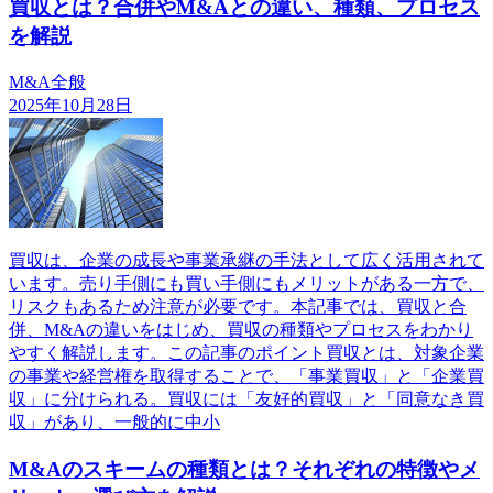
買収とは？合併やM&Aとの違い、種類、プロセス
を解説
M&A全般
2025年10月28日
買収は、企業の成長や事業承継の手法として広く活用されて
います。売り手側にも買い手側にもメリットがある一方で、
リスクもあるため注意が必要です。本記事では、買収と合
併、M&Aの違いをはじめ、買収の種類やプロセスをわかり
やすく解説します。この記事のポイント買収とは、対象企業
の事業や経営権を取得することで、「事業買収」と「企業買
収」に分けられる。買収には「友好的買収」と「同意なき買
収」があり、一般的に中小
M&Aのスキームの種類とは？それぞれの特徴やメ