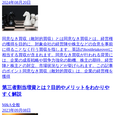
2024年08月20日
同意なき買収（敵対的買収）とは同意なき買収とは、経営権
の獲得を目的に、対象会社の経営陣や株主などの合意を事前
に得ることなく行う買収を指します。英語のhostiletakeoverに
相当する買収が含まれます。同意なき買収が行われる背景に
は、企業の成長戦略や競争力強化の動機、株主の期待、経営
陣と株主との対立、市場状況などが挙げられます。この記事
のポイント同意なき買収（敵対的買収）は、企業の経営権を
獲得
第三者割当増資とは？目的やメリットをわかりや
すく解説
M&A全般
2023年09月08日