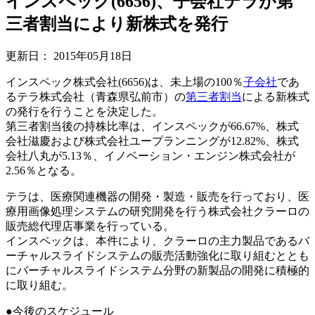
インスペック(6656)、子会社テラが第
三者割当により新株式を発行
更新日：
2015年05月18日
インスペック株式会社(6656)は、未上場の100％
子会社
であ
るテラ株式会社（青森県弘前市）の
第三者割当
による新株式
の発行を行うことを決定した。
第三者割当後の持株比率は、インスペックが66.67%、株式
会社滋慶および株式会社ユープランニングが12.82%、株式
会社八丸が5.13％、イノベーション・エンジン株式会社が
2.56％となる。
テラは、医療関連機器の開発・製造・販売を行っており、医
療用画像処理システムの研究開発を行う株式会社クラーロの
販売総代理店事業を行っている。
インスペックは、本件により、クラーロの主力製品であるバ
ーチャルスライドシステムの販売活動強化に取り組むととも
にバーチャルスライドシステム分野の新製品の開発に積極的
に取り組む。
●今後のスケジュール