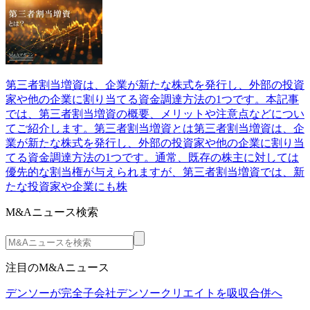
第三者割当増資は、企業が新たな株式を発行し、外部の投資
家や他の企業に割り当てる資金調達方法の1つです。本記事
では、第三者割当増資の概要、メリットや注意点などについ
てご紹介します。第三者割当増資とは第三者割当増資は、企
業が新たな株式を発行し、外部の投資家や他の企業に割り当
てる資金調達方法の1つです。通常、既存の株主に対しては
優先的な割当権が与えられますが、第三者割当増資では、新
たな投資家や企業にも株
M&Aニュース検索
注目のM&Aニュース
デンソーが完全子会社デンソークリエイトを吸収合併へ