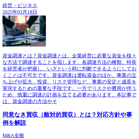
経営・ビジネス
2025年03月18日
資金調達とは？資金調達とは、企業経営に必要な資金を様々
な方法で調達することを指します。各調達方法の種類、特長
を経営者が把握し、いざという時に判断できるようにしてお
くことは不可欠です。資金調達は運転資金のほか、事業の立
ち上げや拡大、投資、リスク管理など、事業の安定と成長を
実現するための重要な手段です。一方でリスクや費用が伴う
ため、慎重に調達の計画を立てる必要があります。本記事で
は、資金調達の方法やそ
同意なき買収（敵対的買収）とは？対応方針や事
例を解説
M&A全般