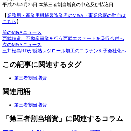
平成27年5月25日 本第三者割当増資の申込及び払込日
【
業務用・産業用機械製造業界のM&A・事業承継の動向は
こちら
】
前のM&Aニュース
西武鉄道、不動産事業を行う西武エステートを吸収合併へ
次のM&Aニュース
三井松島HDが感熱レジロール加工のコウナンを子会社化へ
この記事に関連するタグ
第三者割当増資
関連用語
第三者割当増資
「第三者割当増資」に関連するコラム