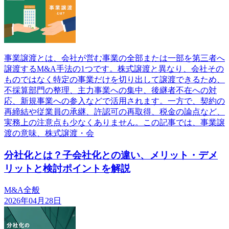
事業譲渡とは、会社が営む事業の全部または一部を第三者へ
譲渡するM&A手法の1つです。株式譲渡と異なり、会社その
ものではなく特定の事業だけを切り出して譲渡できるため、
不採算部門の整理、主力事業への集中、後継者不在への対
応、新規事業への参入などで活用されます。一方で、契約の
再締結や従業員の承継、許認可の再取得、税金の論点など、
実務上の注意点も少なくありません。この記事では、事業譲
渡の意味、株式譲渡・会
分社化とは？子会社化との違い、メリット・デメ
リットと検討ポイントを解説
M&A全般
2026年04月28日