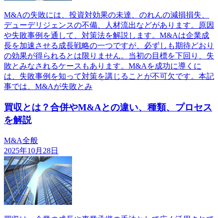
M&Aの失敗には、投資対効果の未達、のれんの減損損失、
デューデリジェンスの不備、人材流出などがあります。原因
や失敗事例を通して、対策法を解説します。M&Aは企業成
長を加速させる成長戦略の一つですが、必ずしも期待どおり
の効果が得られるとは限りません。当初の目標を下回り、失
敗とみなされるケースもあります。M&Aを成功に導くに
は、失敗事例を知って対策を講じることが不可欠です。本記
事では、M&Aが失敗とみ
買収とは？合併やM&Aとの違い、種類、プロセス
を解説
M&A全般
2025年10月28日