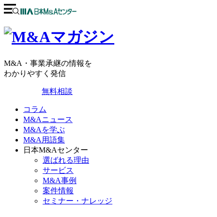
M&A・事業承継の情報を
わかりやすく発信
無料相談
コラム
M&Aニュース
M&Aを学ぶ
M&A用語集
日本M&Aセンター
選ばれる理由
サービス
M&A事例
案件情報
セミナー・ナレッジ