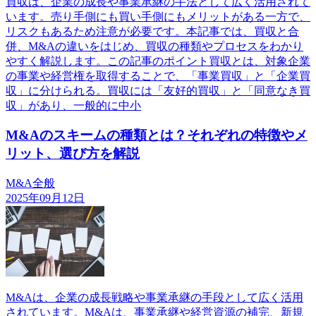
買収は、企業の成長や事業承継の手法として広く活用されて
います。売り手側にも買い手側にもメリットがある一方で、
リスクもあるため注意が必要です。本記事では、買収と合
併、M&Aの違いをはじめ、買収の種類やプロセスをわかり
やすく解説します。この記事のポイント買収とは、対象企業
の事業や経営権を取得することで、「事業買収」と「企業買
収」に分けられる。買収には「友好的買収」と「同意なき買
収」があり、一般的に中小
M&Aのスキームの種類とは？それぞれの特徴やメ
リット、選び方を解説
M&A全般
2025年09月12日
M&Aは、企業の成長戦略や事業承継の手段として広く活用
されています。M&Aは、事業承継や経営資源の補完、新規