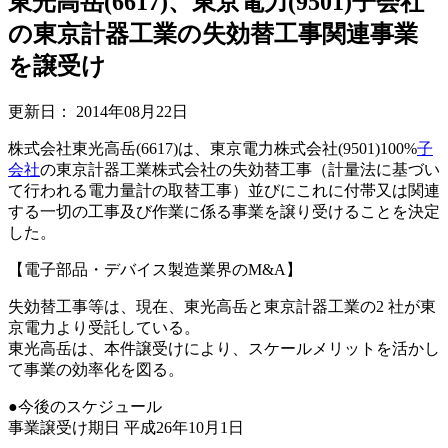
東光高岳(6617)、東京電力(9501)子会社
の東京計器工業の失効替工事関連事業
を譲受け
更新日：
2014年08月22日
株式会社東光高岳(6617)は、東京電力株式会社(9501)100%
子
会社
の東京計器工業株式会社の失効替工事（計量法に基づい
て行われる電力量計の取替工事）並びにこれに付帯又は関連
する一切の工事及び作業に係る事業を譲り受けることを決定
した。
【電子部品・デバイス製造業界のM&A】
失効替工事等は、現在、東光高岳と東京計器工業の2 社が東
京電力より受託している。
東光高岳は、本件譲受けにより、スケールメリットを活かし
て事業の効率化を図る。
●今後のスケジュール
事業譲受け期日 平成26年10月1日