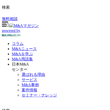
検索
無料相談
powered by
コラム
M&A
ニュース
M&Aを
学ぶ
M&A
用語集
日本M&A
センター
選ばれる理由
サービス
M&A事例
案件情報
セミナー・ナレッジ