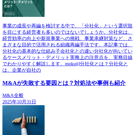
事業の成長や再編を検討する中で、「分社化」という選択肢
を目にする経営者も多いのではないでしょうか。分社化は、
経営効率の向上や新規事業への挑戦、事業承継対策など、さ
まざまな目的で活用される組織再編手法です。本記事では、
分社化の基本的な仕組み子会社化との違い分社化が向いてい
るケースメリット・デメリット実務上の注意点を、実務目線
でわかりやすく解説します。mokuji]分社化とは？分社化と
は、企業が自社の
M&Aが失敗する要因とは？対処法や事例も紹介
M&A全般
2025年10月31日