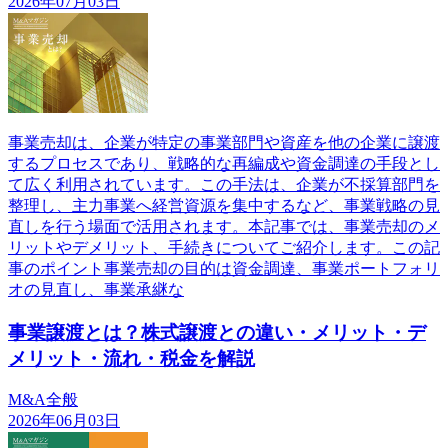
2026年07月03日
事業売却は、企業が特定の事業部門や資産を他の企業に譲渡
するプロセスであり、戦略的な再編成や資金調達の手段とし
て広く利用されています。この手法は、企業が不採算部門を
整理し、主力事業へ経営資源を集中するなど、事業戦略の見
直しを行う場面で活用されます。本記事では、事業売却のメ
リットやデメリット、手続きについてご紹介します。この記
事のポイント事業売却の目的は資金調達、事業ポートフォリ
オの見直し、事業承継な
事業譲渡とは？株式譲渡との違い・メリット・デ
メリット・流れ・税金を解説
M&A全般
2026年06月03日