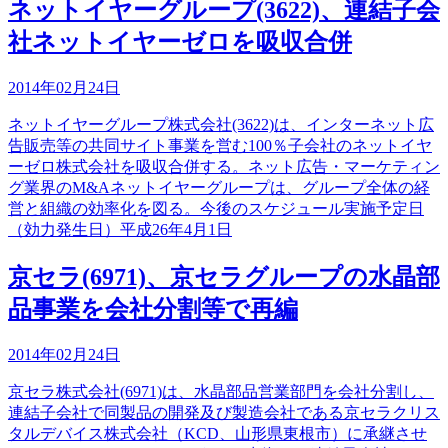
ネットイヤーグループ(3622)、連結子会
社ネットイヤーゼロを吸収合併
2014年02月24日
ネットイヤーグループ株式会社(3622)は、インターネット広
告販売等の共同サイト事業を営む100％子会社のネットイヤ
ーゼロ株式会社を吸収合併する。ネット広告・マーケティン
グ業界のM&Aネットイヤーグループは、グループ全体の経
営と組織の効率化を図る。今後のスケジュール実施予定日
（効力発生日）平成26年4月1日
京セラ(6971)、京セラグループの水晶部
品事業を会社分割等で再編
2014年02月24日
京セラ株式会社(6971)は、水晶部品営業部門を会社分割し、
連結子会社で同製品の開発及び製造会社である京セラクリス
タルデバイス株式会社（KCD、山形県東根市）に承継させ