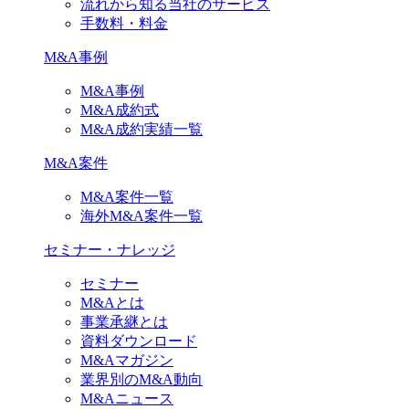
流れから知る当社のサービス
手数料・料金
M&A事例
M&A事例
M&A成約式
M&A成約実績一覧
M&A案件
M&A案件一覧
海外M&A案件一覧
セミナー・ナレッジ
セミナー
M&Aとは
事業承継とは
資料ダウンロード
M&Aマガジン
業界別のM&A動向
M&Aニュース