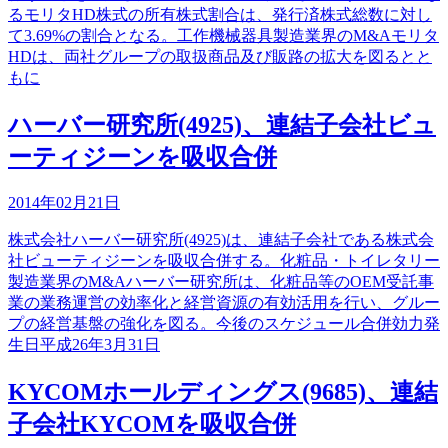
るモリタHD株式の所有株式割合は、発行済株式総数に対し
て3.69%の割合となる。工作機械器具製造業界のM&Aモリタ
HDは、両社グループの取扱商品及び販路の拡大を図るとと
もに
ハーバー研究所(4925)、連結子会社ビュ
ーティジーンを吸収合併
2014年02月21日
株式会社ハーバー研究所(4925)は、連結子会社である株式会
社ビューティジーンを吸収合併する。化粧品・トイレタリー
製造業界のM&Aハーバー研究所は、化粧品等のOEM受託事
業の業務運営の効率化と経営資源の有効活用を行い、グルー
プの経営基盤の強化を図る。今後のスケジュール合併効力発
生日平成26年3月31日
KYCOMホールディングス(9685)、連結
子会社KYCOMを吸収合併