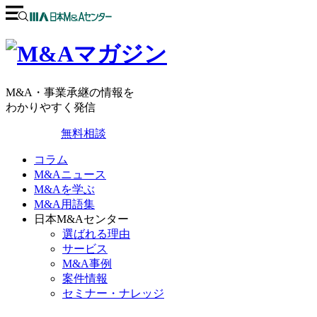
M&A・事業承継の情報を
わかりやすく発信
無料相談
コラム
M&Aニュース
M&Aを学ぶ
M&A用語集
日本M&Aセンター
選ばれる理由
サービス
M&A事例
案件情報
セミナー・ナレッジ