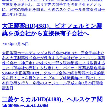
営体制を最適化し、エリア内の競争力を強化させるととも
に、経営の効率化を図る。今後のスケジュール事業譲渡日平
成26年3月31日
大正製薬HD(4581)、ビオフェルミン製
薬を孫会社から直接保有子会社へ
2014年02月26日
大正製薬ホールディングス株式会社(4581)は、完全子会社で
ある大正製薬株式会社が保有する子会社ビオフェルミン製薬
株式会社（神戸市）の株式の一部を現物配当により取得する
こと（孫会社の異動）を決定した。バイオ・医薬品製造業界
のM&A大正製薬HDは、グループ全体の経営資源の効果的配
分を行うことを目的としたグループ組織再編の一環として、
本件取得を行う。今後のスケジュール平成26年3月28日現物
配当日
三菱ケミカルHD(4188)、ヘルスケア関