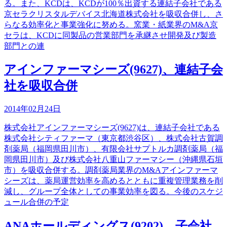
る。また、KCDは、KCDが100％出資する連結子会社である
京セラクリスタルデバイス北海道株式会社を吸収合併し、さ
らなる効率化と事業強化に努める。窯業・紙業界のM&A京
セラは、KCDに同製品の営業部門を承継させ開発及び製造
部門との連
アインファーマシーズ(9627)、連結子会
社を吸収合併
2014年02月24日
株式会社アインファーマシーズ(9627)は、連結子会社である
株式会社シティファーマ（東京都渋谷区）、株式会社古賀調
剤薬局（福岡県田川市）、有限会社サプトルカ調剤薬局（福
岡県田川市）及び株式会社八重山ファーマシー（沖縄県石垣
市）を吸収合併する。調剤薬局業界のM&Aアインファーマ
シーズは、薬局運営効率を高めるとともに重複管理業務を削
減し、グループ全体としての事業効率を図る。今後のスケジ
ュール合併の予定
ANAホールディングス(9202)、子会社