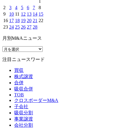
1
2
3
4
5
6
7
8
9
10
11
12
13
14
15
16
17
18
19
20
21
22
23
24
25
26
27
28
月別M&Aニュース
注目ニュースワード
買収
株式譲渡
合併
吸収合併
TOB
クロスボーダーM&A
子会社
吸収分割
事業譲渡
会社分割