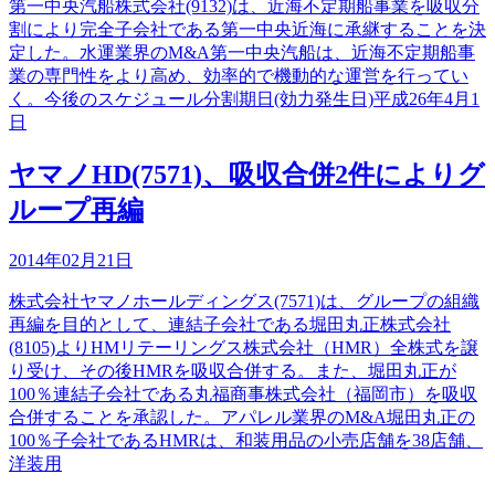
第一中央汽船株式会社(9132)は、近海不定期船事業を吸収分
割により完全子会社である第一中央近海に承継することを決
定した。水運業界のM&A第一中央汽船は、近海不定期船事
業の専門性をより高め、効率的で機動的な運営を行ってい
く。今後のスケジュール分割期日(効力発生日)平成26年4月1
日
ヤマノHD(7571)、吸収合併2件によりグ
ループ再編
2014年02月21日
株式会社ヤマノホールディングス(7571)は、グループの組織
再編を目的として、連結子会社である堀田丸正株式会社
(8105)よりHMリテーリングス株式会社（HMR）全株式を譲
り受け、その後HMRを吸収合併する。また、堀田丸正が
100％連結子会社である丸福商事株式会社（福岡市）を吸収
合併することを承認した。アパレル業界のM&A堀田丸正の
100％子会社であるHMRは、和装用品の小売店舗を38店舗、
洋装用