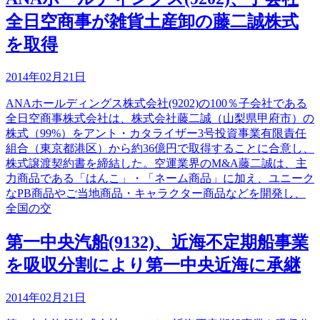
全日空商事が雑貨土産卸の藤二誠株式
を取得
2014年02月21日
ANAホールディングス株式会社(9202)の100％子会社である
全日空商事株式会社は、株式会社藤二誠（山梨県甲府市）の
株式（99%）をアント・カタライザー3号投資事業有限責任
組合（東京都港区）から約36億円で取得することに合意し、
株式譲渡契約書を締結した。空運業界のM&A藤二誠は、主
力商品である「はんこ」・「ネーム商品」に加え、ユニーク
なPB商品やご当地商品・キャラクター商品などを開発し、
全国の交
第一中央汽船(9132)、近海不定期船事業
を吸収分割により第一中央近海に承継
2014年02月21日