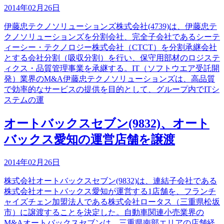
2014年02月26日
伊藤忠テクノソリューションズ株式会社(4739)は、伊藤忠テ
クノソリューションズを分割会社、完全子会社であるシーテ
ィーシー・テクノロジー株式会社（CTCT）を分割承継会社
とする会社分割（吸収分割）を行い、保守用部材のロジステ
ィクス・品質管理事業を承継する。IT（ソフトウエア受託開
発）業界のM&A伊藤忠テクノソリューションズは、高品質
で効率的なサービスの提供を目的として、グループ内でITシ
ステムの運
オートバックスセブン(9832)、オート
バックス愛知の運営店舗を譲渡
2014年02月26日
株式会社オートバックスセブン(9832)は、連結子会社である
株式会社オートバックス愛知が運営する1店舗を、フランチ
ャイズチェン加盟法人である株式会社ロータス（三重県松坂
市）に譲渡することを決定した。自動車関連小売業界の
M&Aオートバックスセブンは、三重県南部エリアの店舗経