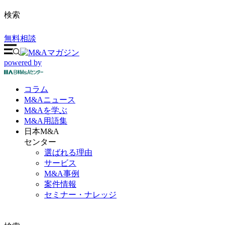
検索
無料相談
powered by
コラム
M&A
ニュース
M&Aを
学ぶ
M&A
用語集
日本M&A
センター
選ばれる理由
サービス
M&A事例
案件情報
セミナー・ナレッジ