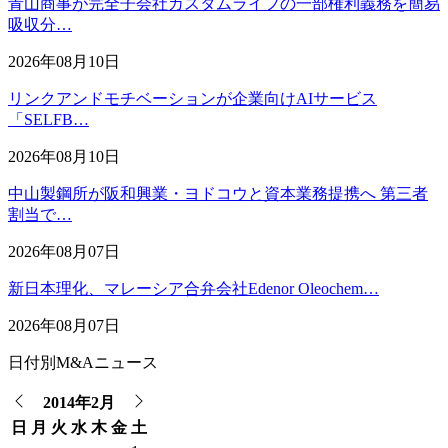
青山商事が完全子会社カスタムライフの一部権利義務を簡易
吸収分…
2026年08月10日
リンクアンドモチベーションが企業向けAIサービス
「SELFB…
2026年08月10日
中山製鋼所が阪和興業・ヨドコウと資本業務提携へ 第三者
割当で…
2026年08月07日
新日本理化、マレーシア合弁会社Edenor Oleochem…
2026年08月07日
日付別M&Aニュース
2014年2月
日
月
火
水
木
金
土