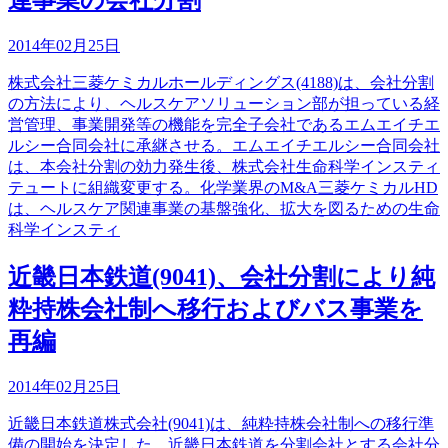
連事業の会社分割
2014年02月25日
株式会社三菱ケミカルホールディングス(4188)は、会社分割
の方法により、ヘルスケアソリューション部が担っている経
営管理、事業開発等の機能を完全子会社であるエムエイチエ
ルシー合同会社に承継させる。エムエイチエルシー合同会社
は、本会社分割の効力発生後、株式会社生命科学インスティ
テュートに組織変更する。化学業界のM&A三菱ケミカルHD
は、ヘルスケア関連事業の基盤強化、拡大を図るための生命
科学インスティ
近畿日本鉄道(9041)、会社分割により純
粋持株会社制へ移行およびバス事業を
再編
2014年02月25日
近畿日本鉄道株式会社(9041)は、純粋持株会社制への移行準
備の開始を決定した。近畿日本鉄道を分割会社とする会社分