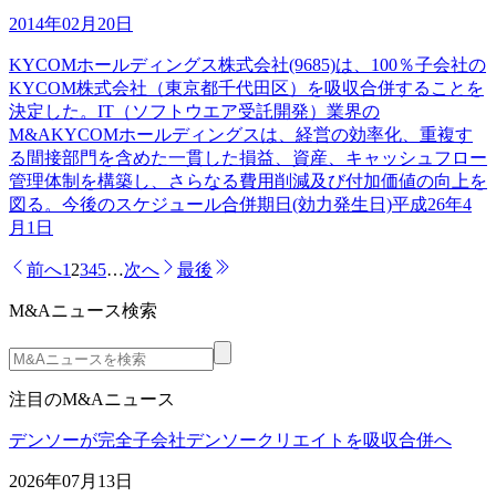
2014年02月20日
KYCOMホールディングス株式会社(9685)は、100％子会社の
KYCOM株式会社（東京都千代田区）を吸収合併することを
決定した。IT（ソフトウエア受託開発）業界の
M&AKYCOMホールディングスは、経営の効率化、重複す
る間接部門を含めた一貫した損益、資産、キャッシュフロー
管理体制を構築し、さらなる費用削減及び付加価値の向上を
図る。今後のスケジュール合併期日(効力発生日)平成26年4
月1日
前へ
1
2
3
4
5
…
次へ
最後
M&Aニュース検索
注目のM&Aニュース
デンソーが完全子会社デンソークリエイトを吸収合併へ
2026年07月13日