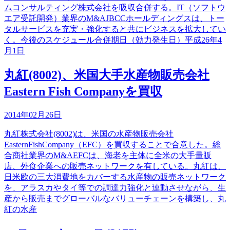
ムコンサルティング株式会社を吸収合併する。IT（ソフトウ
エア受託開発）業界のM&AJBCCホールディングスは、トー
タルサービスを充実・強化すると共にビジネスを拡大してい
く。今後のスケジュール合併期日（効力発生日）平成26年4
月1日
丸紅(8002)、米国大手水産物販売会社
Eastern Fish Companyを買収
2014年02月26日
丸紅株式会社(8002)は、米国の水産物販売会社
EasternFishCompany（EFC）を買収することで合意した。総
合商社業界のM&AEFCは、海老を主体に全米の大手量販
店、外食企業への販売ネットワークを有している。丸紅は、
日米欧の三大消費地をカバーする水産物の販売ネットワーク
を、アラスカやタイ等での調達力強化と連動させながら、生
産から販売までグローバルなバリューチェーンを構築し、丸
紅の水産