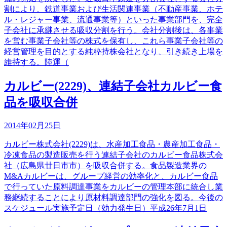
割により、鉄道事業および生活関連事業（不動産事業、ホテ
ル・レジャー事業、流通事業等）といった事業部門を、完全
子会社に承継させる吸収分割を行う。会社分割後は、各事業
を営む事業子会社等の株式を保有し、これら事業子会社等の
経営管理を目的とする純粋持株会社となり、引き続き上場を
維持する。陸運（
カルビー(2229)、連結子会社カルビー食
品を吸収合併
2014年02月25日
カルビー株式会社(2229)は、水産加工食品・農産加工食品・
冷凍食品の製造販売を行う連結子会社のカルビー食品株式会
社（広島県廿日市市）を吸収合併する。食品製造業界の
M&Aカルビーは、グループ経営の効率化と、カルビー食品
で行っていた原料調達事業をカルビーの管理本部に統合し業
務継続することにより原材料調達部門の強化を図る。今後の
スケジュール実施予定日（効力発生日）平成26年7月1日