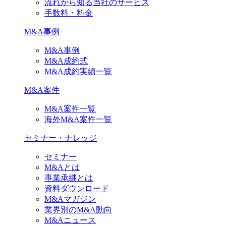
流れから知る当社のサービス
手数料・料金
M&A事例
M&A事例
M&A成約式
M&A成約実績一覧
M&A案件
M&A案件一覧
海外M&A案件一覧
セミナー・ナレッジ
セミナー
M&Aとは
事業承継とは
資料ダウンロード
M&Aマガジン
業界別のM&A動向
M&Aニュース