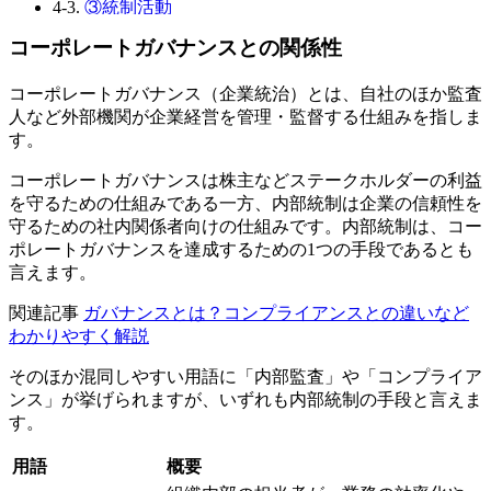
4-3.
③統制活動
4-4.
④情報と伝達
コーポレートガバナンスとの関係性
4-5.
⑤モニタリング
4-6.
⑥ITへの対応
コーポレートガバナンス（企業統治）とは、自社のほか監査
5.
内部統制に関わる人物・役割
人など外部機関が企業経営を管理・監督する仕組みを指しま
5-1.
経営陣・取締役会
す。
5-2.
監査役・監査役会
5-3.
内部監査人
コーポレートガバナンスは株主などステークホルダーの利益
5-4.
従業員
を守るための仕組みである一方、内部統制は企業の信頼性を
6.
内部統制を構築・運用する流れ
守るための社内関係者向けの仕組みです。内部統制は、コー
6-1.
内部統制の方針策定
ポレートガバナンスを達成するための1つの手段であるとも
6-2.
内部統制の現状確認・評価
言えます。
6-3.
統制内容のルール化・運用
6-4.
内部統制報告書の作成・提出
関連記事
ガバナンスとは？コンプライアンスとの違いなど
7.
終わりに
わかりやすく解説
7-1.
著者
そのほか混同しやすい用語に「内部監査」や「コンプライア
ンス」が挙げられますが、いずれも内部統制の手段と言えま
す。
用語
概要