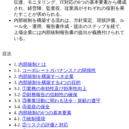
伝達、モニタリング、IT対応の6つの基本要素から構成
され、経営陣、監査役、従業員がそれぞれの役割を果
たすことが求められる。
内部統制を構築する流れは、方針策定、現状評価、ル
ール化・運用、報告書作成・提出のステップを経て、
上場企業には内部統制報告書の提出が義務付けられて
いる。
⽬次
1.
内部統制とは
1-1.
コーポレートガバナンスとの関係性
2.
内部統制を構築すべき企業
3.
内部統制を構築する4つの目的
3-1.
①業務の有効性及び効率性向上
3-2.
②財務報告の信頼性の確保
3-3.
③事業活動に関わる法令・規範の遵守
3-4.
④資産の保全
4.
内部統制の6つの基本要素
4-1.
①統制環境
4-2.
②リスクの評価と対応