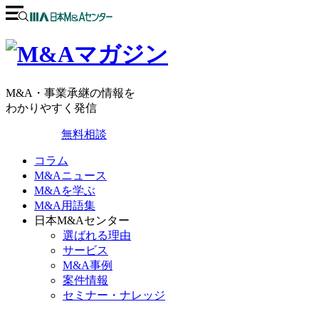
M&A・事業承継の情報を
わかりやすく発信
無料相談
コラム
M&Aニュース
M&Aを学ぶ
M&A用語集
日本M&Aセンター
選ばれる理由
サービス
M&A事例
案件情報
セミナー・ナレッジ