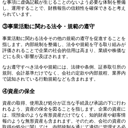
な事項に虚偽記載が生じることのないよう必要な体制を整備
し、運用することで、財務報告の信頼性を確保できると考え
られています。
③事業活動に関わる法令・規範の遵守
事業活動に関わる法令その他の規範の遵守を促進することを
指します。内部統制を整備し、法令や規範を守る取り組みが
評価されることで企業の社会的信用は高まり、業績や株価な
どにも良い影響が及ぼされます。
なお遵守すべき法令や規範には、法律や条例、証券取引所の
規則、会計基準だけでなく、会社の定款や内部規程、業界内
で認知されている行動規範なども含まれます。
④資産の保全
資産の取得、使用及び処分が正当な手続及び承認の下に行わ
れるよう、資産の保全を図ることを指します。企業の資産に
は、現預金のような有形資産だけでなく、知的財産や顧客情
報のような無形資産も含まれます。そのため、会社の資産の
取得や処分に関しては、内部統制を通じて適切に管理する必