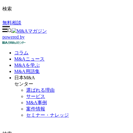
検索
無料相談
powered by
コラム
M&A
ニュース
M&Aを
学ぶ
M&A
用語集
日本M&A
センター
選ばれる理由
サービス
M&A事例
案件情報
セミナー・ナレッジ