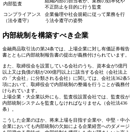
組織内部の担当者が、業務の効率化や
内部監査
不正防止を目的に行う監査
コンプライアンス
企業倫理や社会規範に従って業務を行
（法令遵守）
う法令遵守の姿勢
内部統制を構築すべき企業
金融商品取引法の第24条では、上場企業に対し有価証券報告
書とともに内部統制報告書の提出が義務付けられています。
また、取締役会を設置している会社のうち、資本金が5億円
以上又は負債の額が200億円以上に該当する会社（会社法上
の「大会社」に分類される会社）に関しては、会社法362条5
項において、取締役会で内部統制の整備を行うことが義務付
けられています。
上場企業・大企業以外にも、監査役設置会社では、監査役が
内部統制システムを監査しなければなりません（会社法436
条）。
こうした企業のほか、将来上場を目指す企業や、中堅・中小
企業においても内部統制の欠如による企業経営へのダメージ