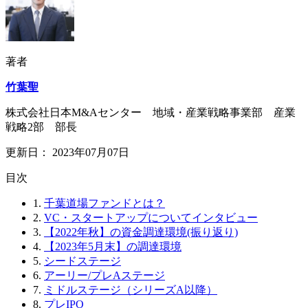
著者
竹葉聖
株式会社日本M&Aセンター 地域・産業戦略事業部 産業
戦略2部 部長
更新日：
2023年07月07日
⽬次
1.
千葉道場ファンドとは？
2.
VC・スタートアップについてインタビュー
3.
【2022年秋】の資金調達環境(振り返り)
4.
【2023年5月末】の調達環境
5.
シードステージ
6.
アーリー/プレAステージ
7.
ミドルステージ（シリーズA以降）
8.
プレIPO