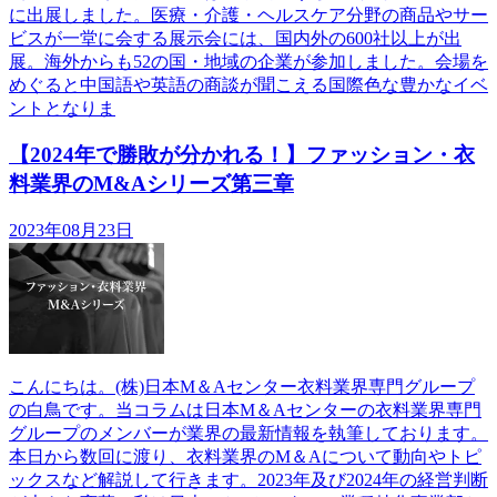
に出展しました。医療・介護・ヘルスケア分野の商品やサー
ビスが一堂に会する展示会には、国内外の600社以上が出
展。海外からも52の国・地域の企業が参加しました。会場を
めぐると中国語や英語の商談が聞こえる国際色な豊かなイベ
ントとなりま
【2024年で勝敗が分かれる！】ファッション・衣
料業界のM&Aシリーズ第三章
2023年08月23日
こんにちは。(株)日本М＆Aセンター衣料業界専門グループ
の白鳥です。当コラムは日本М＆Aセンターの衣料業界専門
グループのメンバーが業界の最新情報を執筆しております。
本日から数回に渡り、衣料業界のM＆Aについて動向やトピ
ックスなど解説して行きます。2023年及び2024年の経営判断