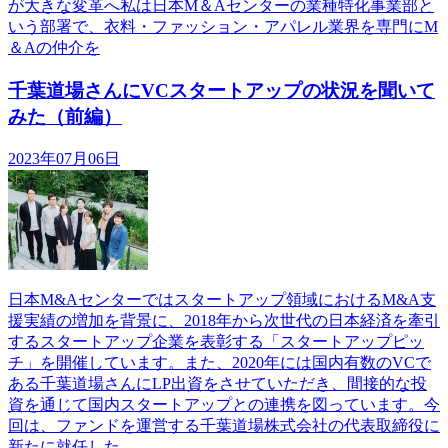
が大きな変革へ私は日本M＆Aセンターの業種特化事業部と
いう部署で、衣料・ファッション・アパレル業界を専門にM
＆Aの仲介を
千葉道場さんにVCスタートアップの状況を聞いて
みた（前編）
2023年07月06日
日本M&Aセンターではスタートアップ領域におけるM&A支
援実績の増加を背景に、2018年から次世代の日本経済を牽引
するスタートアップ企業を表彰する「スタートアップピッ
チ」を開催しています。また、2020年には国内有数のVCで
ある千葉道場さんにLP出資をさせていただき、間接的な投
資を通じて国内スタートアップとの連携を図っています。今
回は、ファンドを運営する千葉道場株式会社の代表取締役に
新たに就任した