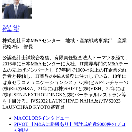
たけば
きよし
竹葉
聖
株式会社日本M&Aセンター 地域・産業戦略事業部 産業
戦略2部 部長
公認会計士試験合格後、有限責任監査法人トーマツを経て、
2016年に日本M&Aセンターに入社。IT業界専門のM&Aチー
ムの立上げメンバーとして7年間で1000社以上のIT企業の経
営者と接触し、IT業界のM&A業務に注力している。18年に
は京セラコミュニケーションシステム(株)とAIベンチャーの
(株)RistのM&A、21年には(株)SHIFTと(株)VISH、22年には
(株)USEN-NEXTHOLDINGSと(株)バーチャルレストラン等
を手掛ける。IVS2022 LAUNCHPAD NAHA及びIVS2023
LAUNCHPAD KYOTO審査員
MACOLORSインタビュー
PIVOT 【M&Aに勝機あり】累計成約数9000件のプロ
が解説