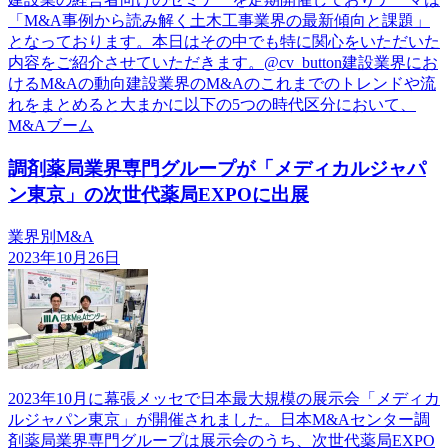
「M&A事例から読み解く土木工事業界の最新傾向と課題」
となっております。本日はその中でも特に関心をいただいた
内容をご紹介させていただきます。@cv_button建設業界にお
けるM&Aの動向建設業界のM&Aのこれまでのトレンドや流
れをまとめると大まかに以下の5つの時代区分において、
M&Aブーム
調剤薬局業界専門グループが「メディカルジャパ
ン東京」の次世代薬局EXPOに出展
業界別M&A
2023年10月26日
2023年10月に幕張メッセで日本最大規模の展示会「メディカ
ルジャパン東京」が開催されました。日本M&Aセンター調
剤薬局業界専門グループは展示会のうち、次世代薬局EXPO