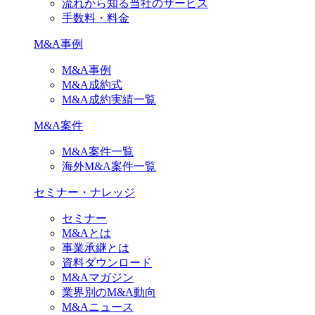
流れから知る当社のサービス
手数料・料金
M&A事例
M&A事例
M&A成約式
M&A成約実績一覧
M&A案件
M&A案件一覧
海外M&A案件一覧
セミナー・ナレッジ
セミナー
M&Aとは
事業承継とは
資料ダウンロード
M&Aマガジン
業界別のM&A動向
M&Aニュース