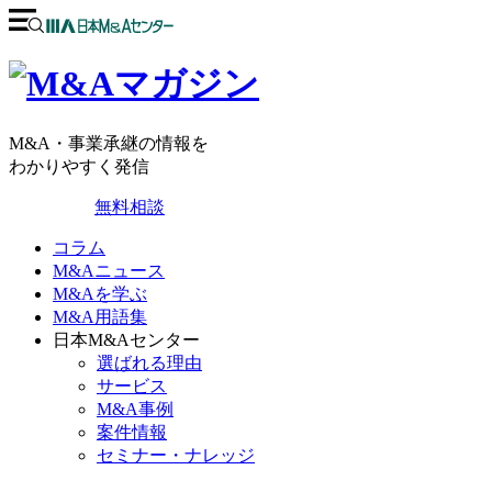
M&A・事業承継の情報を
わかりやすく発信
無料相談
コラム
M&Aニュース
M&Aを学ぶ
M&A用語集
日本M&Aセンター
選ばれる理由
サービス
M&A事例
案件情報
セミナー・ナレッジ