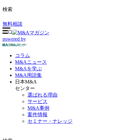
検索
無料相談
powered by
コラム
M&A
ニュース
M&Aを
学ぶ
M&A
用語集
日本M&A
センター
選ばれる理由
サービス
M&A事例
案件情報
セミナー・ナレッジ