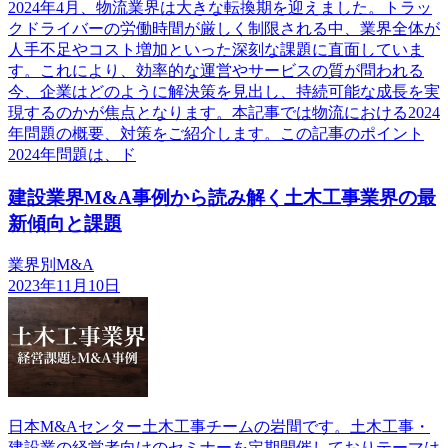
2024年4月、物流業界は大きな転換期を迎えました。トラッ
クドライバーの労働時間が厳しく制限される中、業界全体が
人手不足やコスト増加といった深刻な課題に直面していま
す。これにより、効率的な運営やサービスの質が問われる
今、企業はどのように解決策を見出し、持続可能な成長を実
現するのかが焦点となります。本記事では物流における2024
年問題の概要、対策をご紹介します。この記事のポイント
2024年問題は、ド
建設業界M&A事例から読み解く土木工事業界の最
新傾向と課題
業界別M&A
2023年11月10日
日本M&Aセンター土木工事チームの岩間です。土木工事・
建設業の経営者向けのセミナーを定期開催しておりテーマは