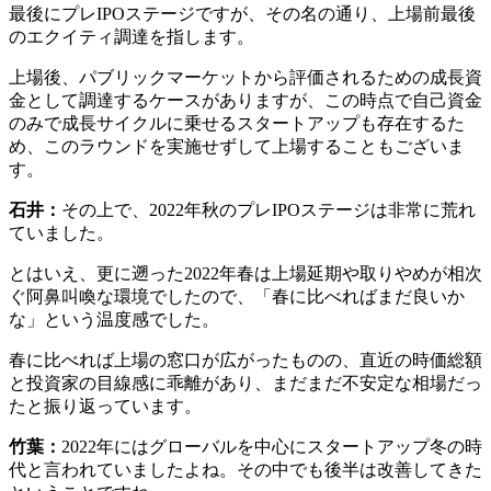
最後にプレIPOステージですが、その名の通り、上場前最後
のエクイティ調達を指します。
上場後、パブリックマーケットから評価されるための成長資
金として調達するケースがありますが、この時点で自己資金
のみで成長サイクルに乗せるスタートアップも存在するた
め、このラウンドを実施せずして上場することもございま
す。
石井：
その上で、2022年秋のプレIPOステージは非常に荒れ
ていました。
とはいえ、更に遡った2022年春は上場延期や取りやめが相次
ぐ阿鼻叫喚な環境でしたので、「春に比べればまだ良いか
な」という温度感でした。
春に比べれば上場の窓口が広がったものの、直近の時価総額
と投資家の目線感に乖離があり、まだまだ不安定な相場だっ
たと振り返っています。
竹葉：
2022年にはグローバルを中心にスタートアップ冬の時
代と言われていましたよね。その中でも後半は改善してきた