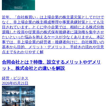
近年、「自社株買い」は上場企業の株主還元策としてだけで
なく、非上場企業の株主構成整理や事業承継対策としても注
目されています。とくに中小企業では、相続による株式分散
退職した役員や従業員の株式保有後継者に議決権を集中させ
たいといった悩みを抱えるケースが少なくありません。本記
事では、非上場企業の経営者・後継者向けに、自社株買いの
基本から目的、メリット・デメリット、手続きの流れや注意
点までをわかりやすく解
合同会社とは？特徴、設立するメリットやデメリ
ット、株式会社との違いを解説
経営・ビジネス
2026年05月21日