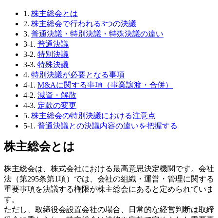
1.
株主総会とは
2.
株主総会で行われる3つの決議
3.
普通決議・特別決議・特殊決議の違い
3-1.
普通決議
3-2.
特別決議
3-3.
特殊決議
4.
特別決議が必要となる事項
4-1.
M&Aに関する事項（事業譲渡・合併）
4-2.
減資・解散
4-3.
定款の変更
5.
株主総会の特別決議における注意点
5-1.
普通決議との決議内容の違いを把握する
5-2.
決議が覆される可能性がある
株主総会とは
5-3.
①大株主によって拒否権が行使された場合
5-4.
②黄金株による拒否権が行使された場合
5-5.
株主総会の特別決議は「書面決議」で行うことも
株主総会は、株式会社における最高意思決定機関です。会社
可能
法（第295条第1項）では、会社の組織・運営・管理に関する
5-6.
書面決議とは
重要事項を決議する権限が株主総会にあると定められていま
5-7.
書面決議を行うための条件・注意点
す。
6.
終わりに
ただし、取締役会設置会社の場合、日常的な経営判断は取締
6-1.
著者