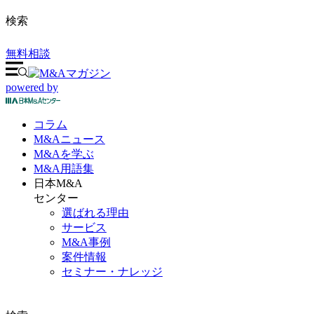
検索
無料相談
powered by
コラム
M&A
ニュース
M&Aを
学ぶ
M&A
用語集
日本M&A
センター
選ばれる理由
サービス
M&A事例
案件情報
セミナー・ナレッジ