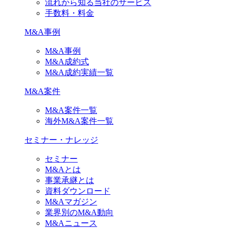
流れから知る当社のサービス
手数料・料金
M&A事例
M&A事例
M&A成約式
M&A成約実績一覧
M&A案件
M&A案件一覧
海外M&A案件一覧
セミナー・ナレッジ
セミナー
M&Aとは
事業承継とは
資料ダウンロード
M&Aマガジン
業界別のM&A動向
M&Aニュース