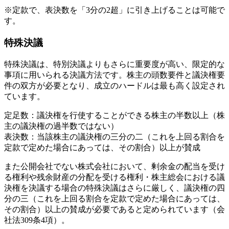
※定款で、表決数を「3分の2超」に引き上げることは可能で
す。
特殊決議
特殊決議は、特別決議よりもさらに重要度が高い、限定的な
事項に用いられる決議方法です。株主の頭数要件と議決権要
件の双方が必要となり、成立のハードルは最も高く設定され
ています。
定足数：議決権を行使することができる株主の半数以上（株
主の議決権の過半数ではない）
表決数：当該株主の議決権の三分の二（これを上回る割合を
定款で定めた場合にあっては、その割合）以上が賛成
また公開会社でない株式会社において、剰余金の配当を受け
る権利や残余財産の分配を受ける権利・株主総会における議
決権を決議する場合の特殊決議はさらに厳しく、議決権の四
分の三（これを上回る割合を定款で定めた場合にあっては、
その割合）以上の賛成が必要であると定められています（会
社法309条4項）。