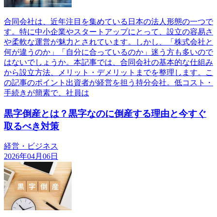
合同会社は、近年注目を集めている日本の法人形態の一つで
す。特に中小企業やスタートアップにとって、設立の容易さ
や柔軟な運営が魅力とされています。しかし、「株式会社と
何が違うのか」「自分に合っているのか」迷う方も多いので
はないでしょうか。本記事では、合同会社の基本的な仕組み
から設立方法、メリット・デメリットまでを整理します。こ
の記事のポイント出資者が経営を担う持分会社。低コスト・
手続きが簡素で、社員は
黒字倒産とは？黒字なのに倒産する理由と今すぐ
取るべき対策
経営・ビジネス
2026年04月06日