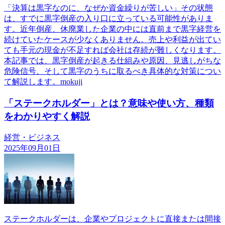
「決算は黒字なのに、なぜか資金繰りが苦しい」その状態
は、すでに黒字倒産の入り口に立っている可能性がありま
す。近年倒産、休廃業した企業の中には直前まで黒字経営を
続けていたケースが少なくありません。売上や利益が出てい
ても手元の現金が不足すれば会社は存続が難しくなります。
本記事では、黒字倒産が起きる仕組みや原因、見逃しがちな
危険信号、そして黒字のうちに取るべき具体的な対策につい
て解説します。mokuji
「ステークホルダー」とは？意味や使い方、種類
をわかりやすく解説
経営・ビジネス
2025年09月01日
ステークホルダーは、企業やプロジェクトに直接または間接