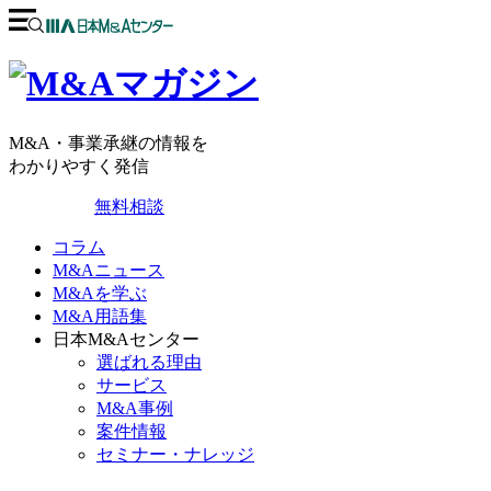
M&A・事業承継の情報を
わかりやすく発信
無料相談
コラム
M&Aニュース
M&Aを学ぶ
M&A用語集
日本M&Aセンター
選ばれる理由
サービス
M&A事例
案件情報
セミナー・ナレッジ