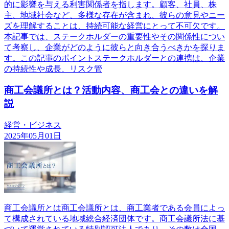
的に影響を与える利害関係者を指します。顧客、社員、株
主、地域社会など、多様な存在が含まれ、彼らの意見やニー
ズを理解することは、持続可能な経営にとって不可欠です。
本記事では、ステークホルダーの重要性やその関係性につい
て考察し、企業がどのように彼らと向き合うべきかを探りま
す。この記事のポイントステークホルダーとの連携は、企業
の持続性や成長、リスク管
商工会議所とは？活動内容、商工会との違いを解
説
経営・ビジネス
2025年05月01日
商工会議所とは商工会議所とは、商工業者である会員によっ
て構成されている地域総合経済団体です。商工会議所法に基