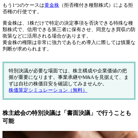
もう1つのケースは
黄金株
（拒否権付き種類株式）による拒
否権の行使です。
黄金株は、1株だけで特定の決定事項を否決できる特殊な種
類株式で、信用できる第三者に保有させ、同意なき買収の防
衛策などに活用される場合があります。
黄金株の権限は非常に強力であるため導入に際しては慎重な
判断が求められます。
特別決議が必要な場面では、株主構成や企業価値の把
握が重要になります。事業承継やM&Aを見据えて、ま
ずは自社の株価目安を確認してみませんか。
株価算定シミュレーション（無料）
株主総会の特別決議は「書面決議」で行うことも
可能