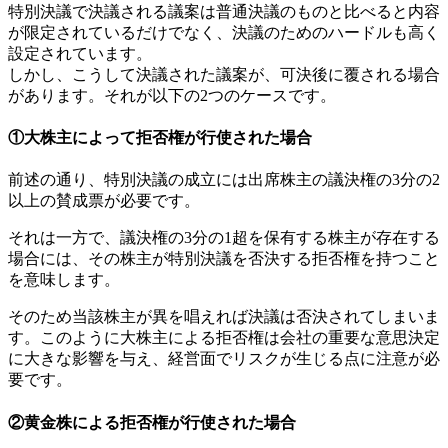
特別決議で決議される議案は普通決議のものと比べると内容
が限定されているだけでなく、決議のためのハードルも高く
設定されています。
しかし、こうして決議された議案が、可決後に覆される場合
があります。それが以下の2つのケースです。
①大株主によって拒否権が行使された場合
前述の通り、特別決議の成立には出席株主の議決権の3分の2
以上の賛成票が必要です。
それは一方で、議決権の3分の1超を保有する株主が存在する
場合には、その株主が特別決議を否決する拒否権を持つこと
を意味します。
そのため当該株主が異を唱えれば決議は否決されてしまいま
す。このように大株主による拒否権は会社の重要な意思決定
に大きな影響を与え、経営面でリスクが生じる点に注意が必
要です。
②黄金株による拒否権が行使された場合