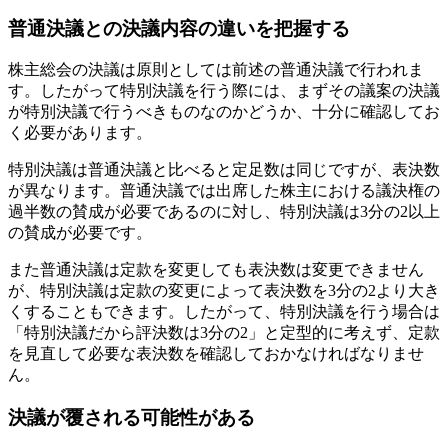
普通決議との決議内容の違いを把握する
株主総会の決議は原則としては前述の普通決議で行われま
す。したがって特別決議を行う際には、まずその議案の決議
が特別決議で行うべきものなのかどうか、十分に確認してお
く必要があります。
特別決議は普通決議と比べると定足数は同じですが、表決数
が異なります。普通決議では出席した株主における議決権の
過半数の賛成が必要であるのに対し、特別決議は3分の2以上
の賛成が必要です。
また普通決議は定款を変更しても表決数は変更できません
が、特別決議は定款の変更によって表決数を3分の2より大き
くすることもできます。したがって、特別決議を行う場合は
「特別決議だから評決数は3分の2」と定型的に考えず、定款
を見直して必要な表決数を確認しておかなければなりませ
ん。
決議が覆される可能性がある