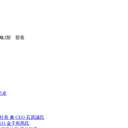
略2部 部長
宅卓
長 兼 CEO 石原誠氏
CEO 金子和馬氏