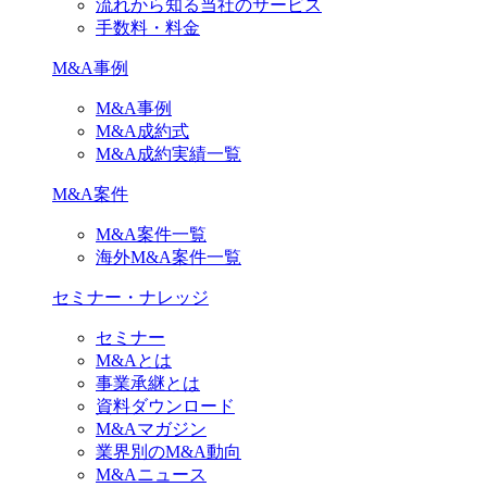
流れから知る当社のサービス
手数料・料金
M&A事例
M&A事例
M&A成約式
M&A成約実績一覧
M&A案件
M&A案件一覧
海外M&A案件一覧
セミナー・ナレッジ
セミナー
M&Aとは
事業承継とは
資料ダウンロード
M&Aマガジン
業界別のM&A動向
M&Aニュース