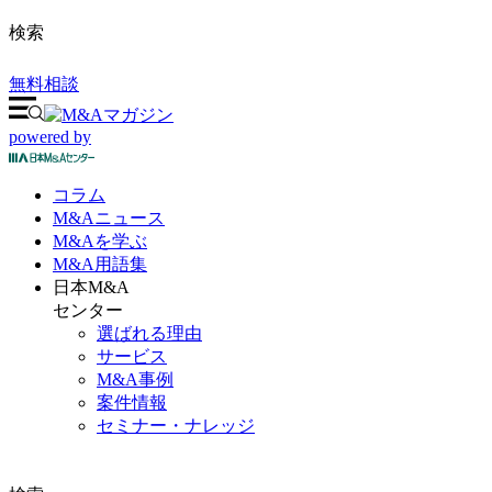
検索
無料相談
powered by
コラム
M&A
ニュース
M&Aを
学ぶ
M&A
用語集
日本M&A
センター
選ばれる理由
サービス
M&A事例
案件情報
セミナー・ナレッジ