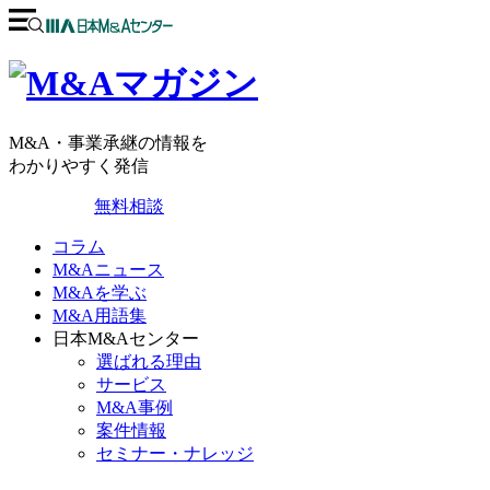
M&A・事業承継の情報を
わかりやすく発信
無料相談
コラム
M&Aニュース
M&Aを学ぶ
M&A用語集
日本M&Aセンター
選ばれる理由
サービス
M&A事例
案件情報
セミナー・ナレッジ