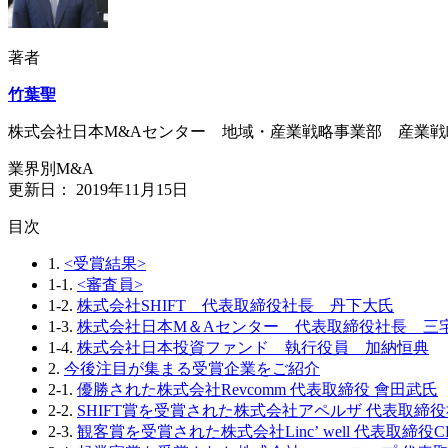
著者
竹葉聖
株式会社日本M&Aセンター 地域・産業戦略事業部 産業戦
業界別M&A
更新日：
2019年11月15日
⽬次
1.
<受賞結果>
1-1.
<審査員>
1-2.
株式会社SHIFT 代表取締役社長 丹下大氏
1-3.
株式会社日本M＆Aセンター 代表取締役社長 三
1-4.
株式会社日本投資ファンド 執行役員 加納恒典
2.
今後注目が集まる受賞企業をご紹介
2-1.
優勝された株式会社Revcomm 代表取締役 會田武氏
2-2.
SHIFT賞を受賞された株式会社アペルザ 代表取締役社
2-3.
観客賞を受賞された株式会社Linc’ well 代表取締役