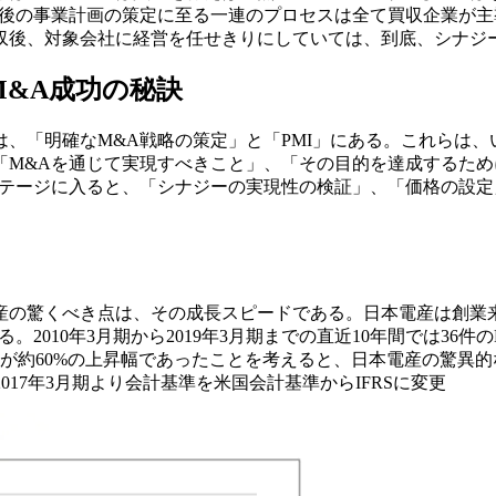
収後の事業計画の策定に至る一連のプロセスは全て買収企業が
収後、対象会社に経営を任せきりにしていては、到底、シナジ
M&A成功の秘訣
、「明確なM&A戦略の策定」と「PMI」にある。これらは、
「M&Aを通じて実現すべきこと」、「その目的を達成するた
テージに入ると、「シナジーの実現性の検証」、「価格の設定」
電産の驚くべき点は、その成長スピードである。日本電産は創業
2010年3月期から2019年3月期までの直近10年間では36
IXが約60%の上昇幅であったことを考えると、日本電産の驚異
017年3月期より会計基準を米国会計基準からIFRSに変更