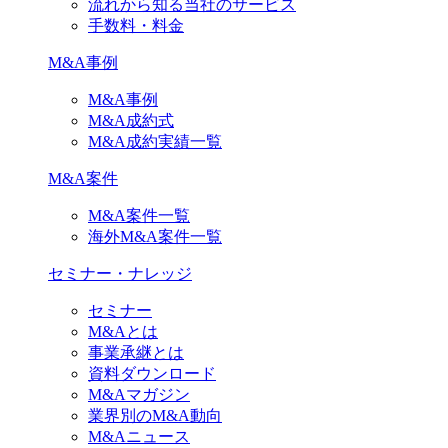
流れから知る当社のサービス
手数料・料金
M&A事例
M&A事例
M&A成約式
M&A成約実績一覧
M&A案件
M&A案件一覧
海外M&A案件一覧
セミナー・ナレッジ
セミナー
M&Aとは
事業承継とは
資料ダウンロード
M&Aマガジン
業界別のM&A動向
M&Aニュース