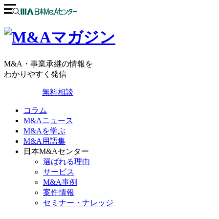
M&A・事業承継の情報を
わかりやすく発信
無料相談
コラム
M&Aニュース
M&Aを学ぶ
M&A用語集
日本M&Aセンター
選ばれる理由
サービス
M&A事例
案件情報
セミナー・ナレッジ