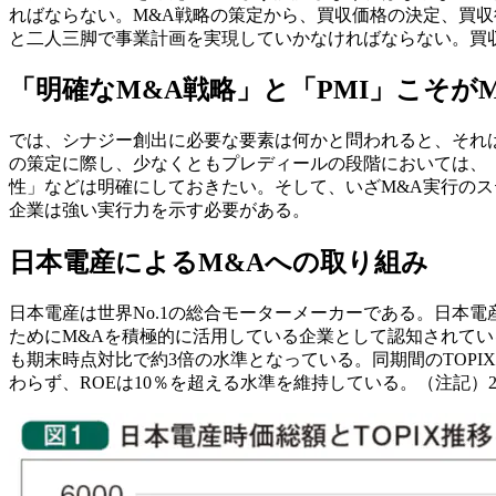
ればならない。M&A戦略の策定から、買収価格の決定、買
と二人三脚で事業計画を実現していかなければならない。買
「明確なM&A戦略」と「PMI」こそが
では、シナジー創出に必要な要素は何かと問われると、それは
の策定に際し、少なくともプレディールの段階においては、
性」などは明確にしておきたい。そして、いざM&A実行のス
企業は強い実行力を示す必要がある。
日本電産によるM&Aへの取り組み
日本電産は世界No.1の総合モーターメーカーである。日本
ためにM&Aを積極的に活用している企業として認知されている。
も期末時点対比で約3倍の水準となっている。同期間のTOP
わらず、ROEは10％を超える水準を維持している。（注記）2