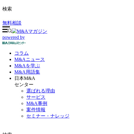
検索
無料相談
powered by
コラム
M&A
ニュース
M&Aを
学ぶ
M&A
用語集
日本M&A
センター
選ばれる理由
サービス
M&A事例
案件情報
セミナー・ナレッジ