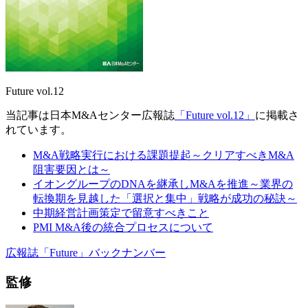
Future vol.12
当記事は日本M&Aセンター広報誌
「Future vol.12」
に掲載さ
れています。
M&A戦略実行における課題提起～クリアすべきM&A
阻害要因とは～
イオングループのDNAを継承しM&Aを推進～業界の
転換期を見越した「選択と集中」戦略が成功の秘訣～
中期経営計画策定で留意すべきこと
PMI M&A後の統合プロセスについて
広報誌「Future」バックナンバー
監修