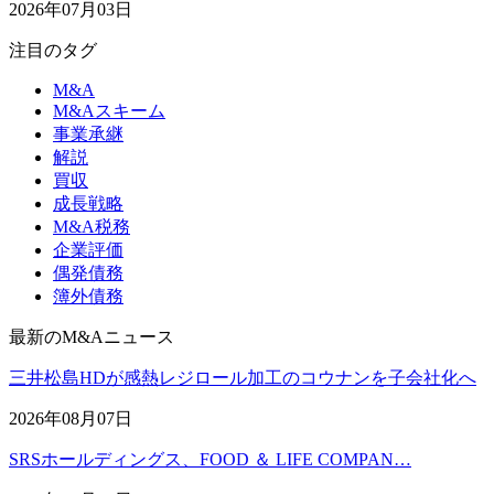
2026年07月03日
注目のタグ
M&A
M&Aスキーム
事業承継
解説
買収
成長戦略
M&A税務
企業評価
偶発債務
簿外債務
最新のM&Aニュース
三井松島HDが感熱レジロール加工のコウナンを子会社化へ
2026年08月07日
SRSホールディングス、FOOD ＆ LIFE COMPAN…