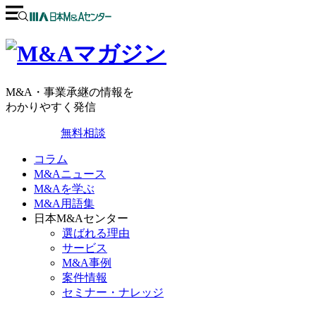
M&A・事業承継の情報を
わかりやすく発信
無料相談
コラム
M&Aニュース
M&Aを学ぶ
M&A用語集
日本M&Aセンター
選ばれる理由
サービス
M&A事例
案件情報
セミナー・ナレッジ