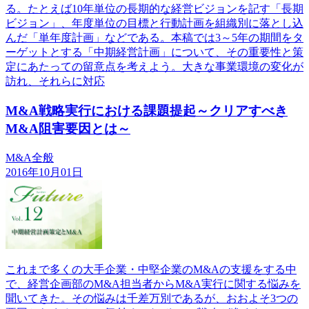
る。たとえば10年単位の長期的な経営ビジョンを記す「長期
ビジョン」、年度単位の目標と行動計画を組織別に落とし込
んだ「単年度計画」などである。本稿では3～5年の期間をタ
ーゲットとする「中期経営計画」について、その重要性と策
定にあたっての留意点を考えよう。大きな事業環境の変化が
訪れ、それらに対応
M&A戦略実行における課題提起～クリアすべき
M&A阻害要因とは～
M&A全般
2016年10月01日
これまで多くの大手企業・中堅企業のM&Aの支援をする中
で、経営企画部のM&A担当者からM&A実行に関する悩みを
聞いてきた。その悩みは千差万別であるが、おおよそ3つの