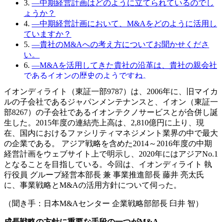
3.
―中期経営計画はどのように立てられているのでし
ょうか？
4.
―中期経営計画において、M&Aをどのように活用し
ていますか？
5.
―貴社のM&Aへの考え方についてお聞かせくださ
い。
6.
―M&Aを活用してきた貴社の沿革は、貴社の親会社
であるイオンの歴史のようですね。
7.
―業界動向をふまえた貴社の経営課題や業界の見方
イオンディライト（東証一部9787）は、2006年に、旧マイカ
はどのようなものでしょうか？
ルの子会社であるジャパンメンテナンスと、イオン（東証一
8.
―M&Aが戦略実現の手段として活用されていく機会
部8267）の子会社であるイオンテクノサービスとが合併し誕
がますます増えそうですね。
生した。2015年度の連結売上高は、2,810億円に上り、現
9.
監修
在、国内におけるファシリティマネジメント業界の中で最大
の企業である。 アジア戦略を含めた2014～2016年度の中期
経営計画をウェブサイト上で明示し、2020年にはアジアNo.1
となることを目指している。今回は、イオンディライト 執
行役員 グループ経営本部長 兼 事業推進部長 藤井 亮太氏
に、事業戦略とM&Aの活用方針について伺った。
（聞き手：日本M&Aセンター 企業戦略部部長 臼井 智）
成長戦略の方針に重要な手段の一つがM&A