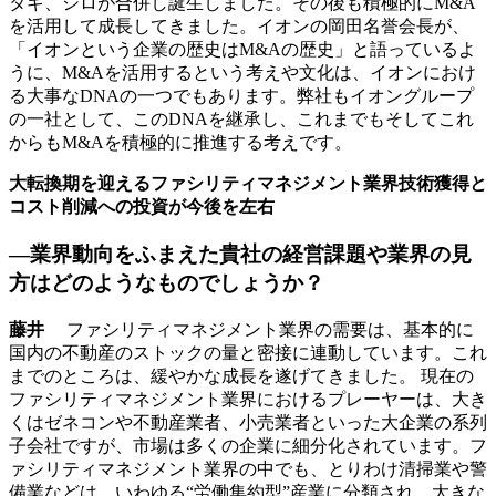
タギ、シロが合併し誕生しました。その後も積極的にM&A
を活用して成長してきました。イオンの岡田名誉会長が、
「イオンという企業の歴史はM&Aの歴史」と語っているよ
うに、M&Aを活用するという考えや文化は、イオンにおけ
る大事なDNAの一つでもあります。弊社もイオングループ
の一社として、このDNAを継承し、これまでもそしてこれ
からもM&Aを積極的に推進する考えです。
大転換期を迎えるファシリティマネジメント業界技術獲得と
コスト削減への投資が今後を左右
―業界動向をふまえた貴社の経営課題や業界の見
方はどのようなものでしょうか？
藤井
ファシリティマネジメント業界の需要は、基本的に
国内の不動産のストックの量と密接に連動しています。これ
までのところは、緩やかな成長を遂げてきました。 現在の
ファシリティマネジメント業界におけるプレーヤーは、大き
くはゼネコンや不動産業者、小売業者といった大企業の系列
子会社ですが、市場は多くの企業に細分化されています。フ
ァシリティマネジメント業界の中でも、とりわけ清掃業や警
備業などは、いわゆる“労働集約型”産業に分類され、大きな