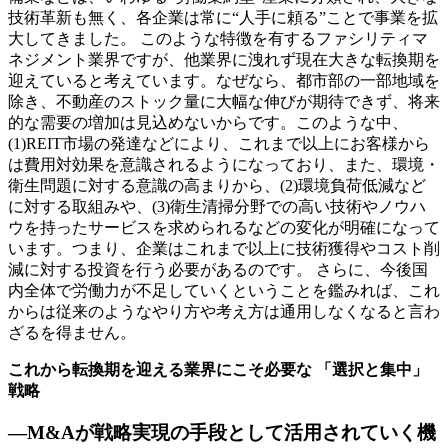
技術革新も無く、各企業は常に“人手に頼る”ことで事業を拡
大してきました。 このような特徴を有するファシリティマ
ネジメント業界ですが、他業界に洩れず現在大きな転換期を
迎えていると考えています。なぜなら、都市部の一部地域を
除き、不動産のストック量に大幅な伸びが期待できず、将来
的な需要の増加は見込めないからです。このような中、
(1)REIT市場の発達などにより、これまで以上にお客様から
は費用対効果を意識されるようになっており、また、環境・
衛生問題に対する意識の高まりから、(2)環境負荷低減など
に対する取組みや、(3)衛生清掃分野での高い技術やノウハ
ウを持ったサービスを求められるなどの変化が明確になって
います。つまり、企業はこれまで以上に技術獲得やコスト削
減に対する投資を行う必要があるのです。 さらに、今後国
内全体で労働力が不足していくということを鑑みれば、これ
からは従来のようなやり方や考え方は通用しなくなると言わ
ざるを得ません。
これから転換期を迎える業界にこそ必要な 「選択と集中」
戦略
―M&Aが戦略実現の手段として活用されていく機