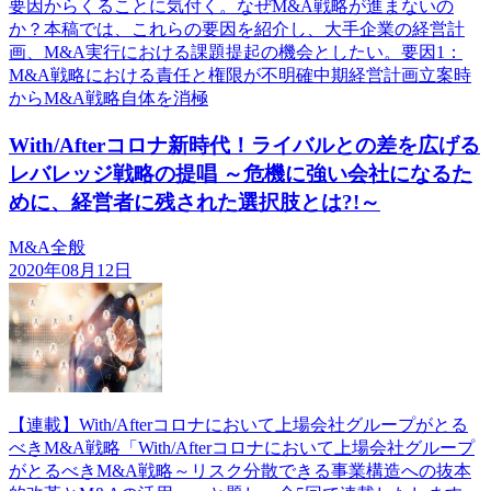
要因からくることに気付く。なぜM&A戦略が進まないの
か？本稿では、これらの要因を紹介し、大手企業の経営計
画、M&A実行における課題提起の機会としたい。要因1：
M&A戦略における責任と権限が不明確中期経営計画立案時
からM&A戦略自体を消極
With/Afterコロナ新時代！ライバルとの差を広げる
レバレッジ戦略の提唱 ～危機に強い会社になるた
めに、経営者に残された選択肢とは?!～
M&A全般
2020年08月12日
【連載】With/Afterコロナにおいて上場会社グループがとる
べきM&A戦略「With/Afterコロナにおいて上場会社グループ
がとるべきM&A戦略～リスク分散できる事業構造への抜本