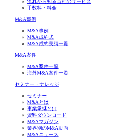
流れから知る当社のサービス
手数料・料金
M&A事例
M&A事例
M&A成約式
M&A成約実績一覧
M&A案件
M&A案件一覧
海外M&A案件一覧
セミナー・ナレッジ
セミナー
M&Aとは
事業承継とは
資料ダウンロード
M&Aマガジン
業界別のM&A動向
M&Aニュース