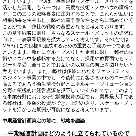
としています。一つは、事業規模（スケール・メリット）を
活かした展開。もう一つは、高度な技術・ノウハウの獲得で
す。この二つの戦略要素に注力することで、これらが互いに
相乗効果を生み出し、弊社の競争優位性をさらに高めていく
ことができ、弊社の戦略の基盤となると考えております。
この基本戦略に則り、さらなるスケール・メリットの追求に
向け、一層事業規模を拡大していく考えです。その点では、
M&Aはこの目標を達成するための重要な手段の一つである
といえます。新たにグループ入りした企業に対し、弊社の技
術やノウハウを移転するだけでなく、採用や教育面でもシナ
ジーを享受し合うことでお互いの収益性の向上を図りたいと
考えています。 また、弊社は多岐にわたるファシリティマ
ネジメント事業の中でも、今後特にお客さまからのニーズが
高まるであろう衛生清掃分野とエネルギー・ソリューション
分野に積極的に経営資源を投下していく方針です。このよう
な事業分野における研究開発投資の面でも、業界最大手であ
る弊社は、多額の投資ができ、上記の通り、スケール・メリ
ットを活かした展開が可能になると考えています。
中期経営計画策定の前に、戦略を議論
―中期経営計画はどのように立てられているので