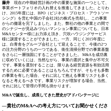
藤井
現在の中期経営計画の中の重要な施策の一つとして、
事業ポートフォリオの入れ替えを推進してきました。とりわ
け、2015年度には、BPO（ビジネス・プロセス・アウトソー
シング）を営む中国の子会社2社の株式を売却し、この事業
からの撤退を完了しました。また、弊社の他の事業との間で
のシナジーが見込みづらいマンション事業についても、日本
M&Aセンター様にお力添え頂き、穴吹ハウジングサービス
様に譲渡することができました。一方、同じく2015年度に
は、白青舎をグループ会社として迎えることで、今後の2つ
の注力分野のうちの一つである、衛生清掃分野での事業基盤
をさらに一層強固にすることができました。 M&Aを成功裏
に収めていくには、当然ながら、事業の選択と集中が不可欠
です。事業を選別することは、限りある経営資源を有効活用
するために必要であることはもちろんですが、そもそも多数
の事業を有した場合、それに比して抱える事業リスクも多く
なると考えるべきです。事業リスクが増加する場合、当然、
それに比して管理の手間も掛かります。
M&Aで誕生し、成長してきた歴史がアドバンテージに
―貴社のM&Aへの考え方についてお聞かせくださ