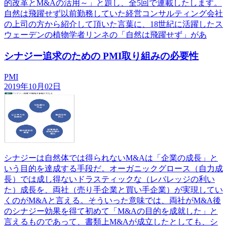
的改革とM&Aの活用～」と題し、全5回で連載したします。
自然は飛躍せず以前勤務していた経営コンサルティング会社
の上司の方から紹介して頂いた言葉に、18世紀に活躍したス
ウェーデンの植物学者リンネの「自然は飛躍せず」があ
シナジー追求のための PMI取り組みの必要性
PMI
2019年10月02日
シナジーは自然体では得られないM&Aは「企業の成長」と
いう目的を達成する手段だ。オーガニックグロース（自力成
長）では成し得ないドラスティックな（レバレッジの利い
た）成長を、両社（売り手企業と買い手企業）が実現してい
くのがM&Aと言える。そういった意味では、両社がM&A後
のシナジー効果を得て初めて「M&Aの目的を成就した」と
言えるものであって、書類上M&Aが成立したとしても、シ