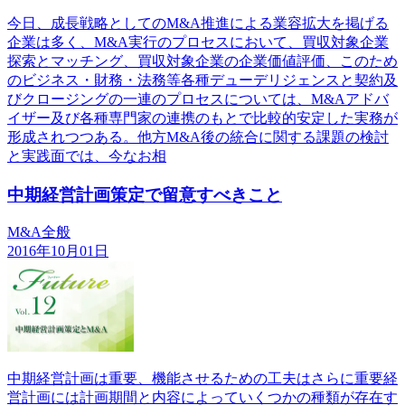
今日、成長戦略としてのM&A推進による業容拡大を掲げる
企業は多く、M&A実行のプロセスにおいて、買収対象企業
探索とマッチング、買収対象企業の企業価値評価、このため
のビジネス・財務・法務等各種デューデリジェンスと契約及
びクロージングの一連のプロセスについては、M&Aアドバ
イザー及び各種専門家の連携のもとで比較的安定した実務が
形成されつつある。他方M&A後の統合に関する課題の検討
と実践面では、今なお相
中期経営計画策定で留意すべきこと
M&A全般
2016年10月01日
中期経営計画は重要、機能させるための工夫はさらに重要経
営計画には計画期間と内容によっていくつかの種類が存在す