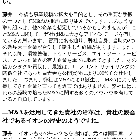
い。
藤井
今後も事業規模の拡大を目的とし、その重要な手段
の一つとしてM&Aの推進に取り組んでいます。このような
取り組みは、他の企業も想定しているかもしれませんが、こ
とM&Aに関して、弊社は既に大きなアドバンテージを有し
ていると思います。 冒頭にある通り、弊社自身、当時の2つ
の業界大手企業が合併して誕生した経緯があります。また、
それ以降、環境整備、ドゥ・サービス、エイ・ジー・サービ
ス、といった業界の有力企業を傘下に収めてきました。その
後カジタクを買収し、最近は、J．フロント リテイリングの
関係会社であった白青舎を公開買付により100%子会社化し
ました。 つまり、弊社はM&Aにより誕生し、M&Aにより成
長してきた企業と言っても過言ではありません。弊社にはこ
れらの経験で培ったM&Aに関する多くのノウハウを有して
いると自負しています。
―M&Aを活用してきた貴社の沿革は、貴社の親会
社であるイオンの歴史のようですね。
藤井
イオンもその生い立ちを辿れば、元々は岡田屋、フ