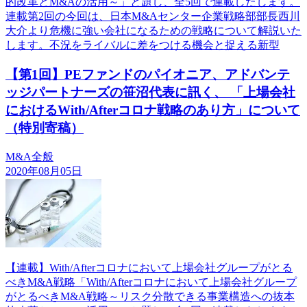
的改革とM&Aの活用～」と題し、全5回で連載したします。
連載第2回の今回は、日本M&Aセンター企業戦略部部長西川
大介より危機に強い会社になるための戦略について解説いた
します。不況をライバルに差をつける機会と捉える新型
【第1回】PEファンドのパイオニア、アドバンテ
ッジパートナーズの笹沼代表に訊く、 「上場会社
におけるWith/Afterコロナ戦略のあり方」について
（特別寄稿）
M&A全般
2020年08月05日
【連載】With/Afterコロナにおいて上場会社グループがとる
べきM&A戦略「With/Afterコロナにおいて上場会社グループ
がとるべきM&A戦略～リスク分散できる事業構造への抜本