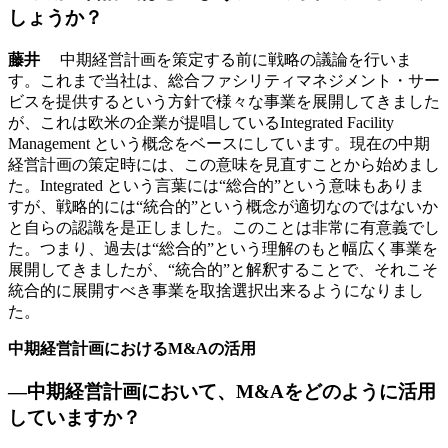
しょうか？
藤井
中期経営計画を策定する前に戦略の議論を行いま
す。これまで当社は、総合ファシリティマネジメント・サー
ビスを提供するという方針で様々な事業を展開してきました
が、これは欧米の企業が提唱しているIntegrated Facility
Management という概念をベースにしています。現在の中期
経営計画の策定時には、この意味を見直すことから始めまし
た。Integrated という言葉には“総合的”という意味もありま
すが、戦略的には“統合的”という概念が適切なのではないか
と自らの認識を是正しました。このことは非常に有意義でし
た。つまり、過去は“総合的”という理解のもと幅広く事業を
展開してきましたが、“統合的”と解釈することで、それこそ
統合的に展開すべき事業を取捨選択出来るようになりまし
た。
中期経営計画におけるM&Aの活用
―中期経営計画において、M&Aをどのように活用
していますか？