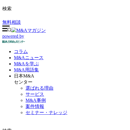
検索
無料相談
powered by
コラム
M&A
ニュース
M&Aを
学ぶ
M&A
用語集
日本M&A
センター
選ばれる理由
サービス
M&A事例
案件情報
セミナー・ナレッジ