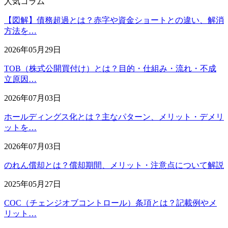
人気コラム
【図解】債務超過とは？赤字や資金ショートとの違い、解消
方法を…
2026年05月29日
TOB（株式公開買付け）とは？目的・仕組み・流れ・不成
立原因…
2026年07月03日
ホールディングス化とは？主なパターン、メリット・デメリ
ットを…
2026年07月03日
のれん償却とは？償却期間、メリット・注意点について解説
2025年05月27日
COC（チェンジオブコントロール）条項とは？記載例やメ
リット…