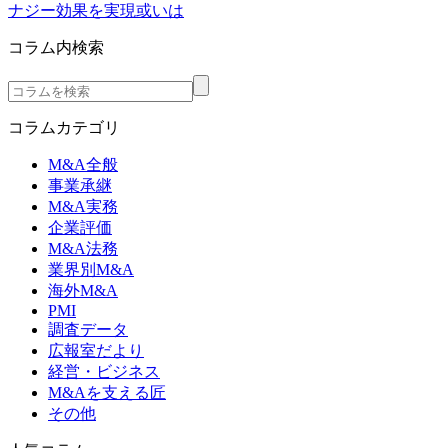
ナジー効果を実現或いは
コラム内検索
コラムカテゴリ
M&A全般
事業承継
M&A実務
企業評価
M&A法務
業界別M&A
海外M&A
PMI
調査データ
広報室だより
経営・ビジネス
M&Aを支える匠
その他