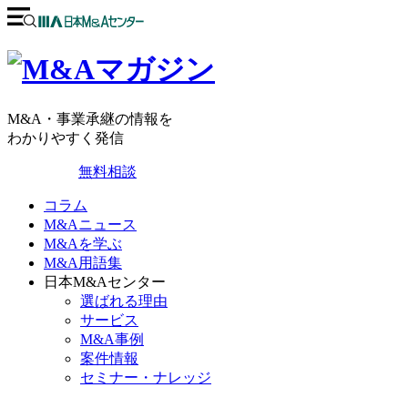
M&A・事業承継の情報を
わかりやすく発信
無料相談
コラム
M&Aニュース
M&Aを学ぶ
M&A用語集
日本M&Aセンター
選ばれる理由
サービス
M&A事例
案件情報
セミナー・ナレッジ