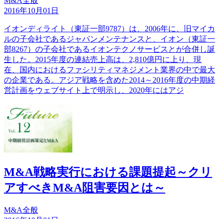
M&A全般
2016年10月01日
イオンディライト（東証一部9787）は、2006年に、旧マイカ
ルの子会社であるジャパンメンテナンスと、イオン（東証一
部8267）の子会社であるイオンテクノサービスとが合併し誕
生した。2015年度の連結売上高は、2,810億円に上り、現
在、国内におけるファシリティマネジメント業界の中で最大
の企業である。アジア戦略を含めた2014～2016年度の中期経
営計画をウェブサイト上で明示し、2020年にはアジ
M&A戦略実行における課題提起～クリ
アすべきM&A阻害要因とは～
M&A全般