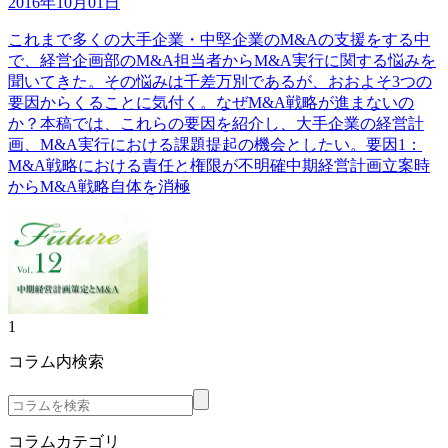
2016年10月01日
これまで多くの大手企業・中堅企業のM&Aの支援をする中
で、経営企画部のM&A担当者からM&A実行に関する悩みを
聞いてきた。その悩みは千差万別であるが、おおよそ3つの
要因からくることに気付く。なぜM&A戦略が進まないの
か？本稿では、これらの要因を紹介し、大手企業の経営計
画、M&A実行における課題提起の機会としたい。要因1：
M&A戦略における責任と権限が不明確中期経営計画立案時
からM&A戦略自体を消極
1
コラム内検索
コラムカテゴリ