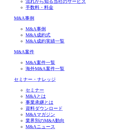
流れから知る当社のサービス
手数料・料金
M&A事例
M&A事例
M&A成約式
M&A成約実績一覧
M&A案件
M&A案件一覧
海外M&A案件一覧
セミナー・ナレッジ
セミナー
M&Aとは
事業承継とは
資料ダウンロード
M&Aマガジン
業界別のM&A動向
M&Aニュース