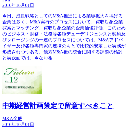
2016年10月01日
今日、成長戦略としてのM&A推進による業容拡大を掲げる
企業は多く、M&A実行のプロセスにおいて、買収対象企業
探索とマッチング、買収対象企業の企業価値評価、このため
のビジネス・財務・法務等各種デューデリジェンスと契約及
びクロージングの一連のプロセスについては、M&Aアドバ
イザー及び各種専門家の連携のもとで比較的安定した実務が
形成されつつある。他方M&A後の統合に関する課題の検討
と実践面では、今なお相
中期経営計画策定で留意すべきこと
M&A全般
2016年10月01日