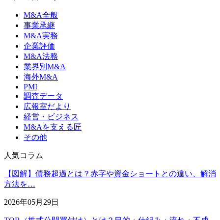
M&A全般
事業承継
M&A実務
企業評価
M&A法務
業界別M&A
海外M&A
PMI
調査データ
広報室だより
経営・ビジネス
M&Aを支える匠
その他
人気コラム
【図解】債務超過とは？赤字や資金ショートとの違い、解消
方法を…
2026年05月29日