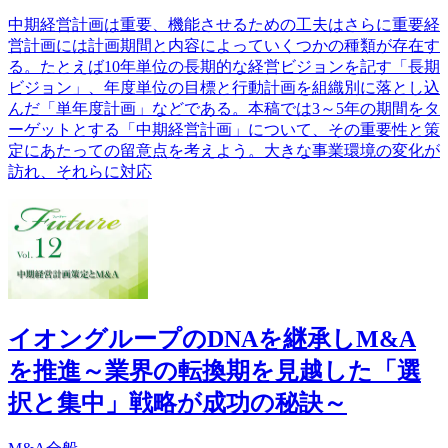
中期経営計画は重要、機能させるための工夫はさらに重要経
営計画には計画期間と内容によっていくつかの種類が存在す
る。たとえば10年単位の長期的な経営ビジョンを記す「長期
ビジョン」、年度単位の目標と行動計画を組織別に落とし込
んだ「単年度計画」などである。本稿では3～5年の期間をタ
ーゲットとする「中期経営計画」について、その重要性と策
定にあたっての留意点を考えよう。大きな事業環境の変化が
訪れ、それらに対応
イオングループのDNAを継承しM&A
を推進～業界の転換期を見越した「選
択と集中」戦略が成功の秘訣～