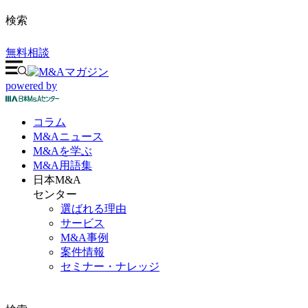
検索
無料相談
powered by
コラム
M&A
ニュース
M&Aを
学ぶ
M&A
用語集
日本M&A
センター
選ばれる理由
サービス
M&A事例
案件情報
セミナー・ナレッジ